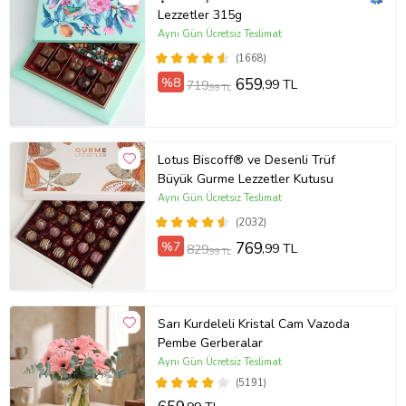
Lezzetler 315g
Aynı Gün Ücretsiz Teslimat
(1668)
%8
659
,99 TL
719
,99 TL
Lotus Biscoff® ve Desenli Trüf
Büyük Gurme Lezzetler Kutusu
Aynı Gün Ücretsiz Teslimat
(2032)
%7
769
,99 TL
829
,99 TL
Sarı Kurdeleli Kristal Cam Vazoda
Pembe Gerberalar
Aynı Gün Ücretsiz Teslimat
(5191)