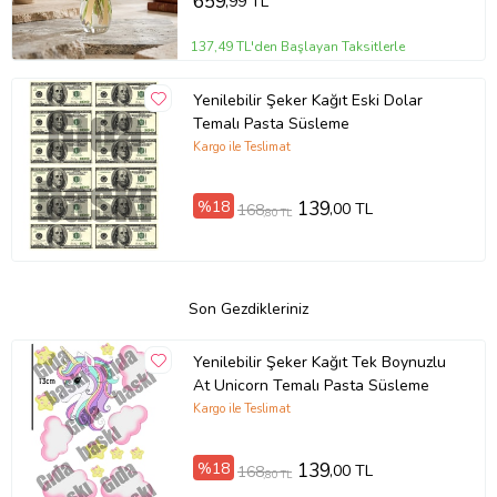
659
,99 TL
137,49 TL'den Başlayan Taksitlerle
Yenilebilir Şeker Kağıt Eski Dolar
Temalı Pasta Süsleme
Kargo ile Teslimat
%18
139
,00 TL
168
,80 TL
Son Gezdikleriniz
Yenilebilir Şeker Kağıt Tek Boynuzlu
At Unicorn Temalı Pasta Süsleme
Kargo ile Teslimat
%18
139
,00 TL
168
,80 TL