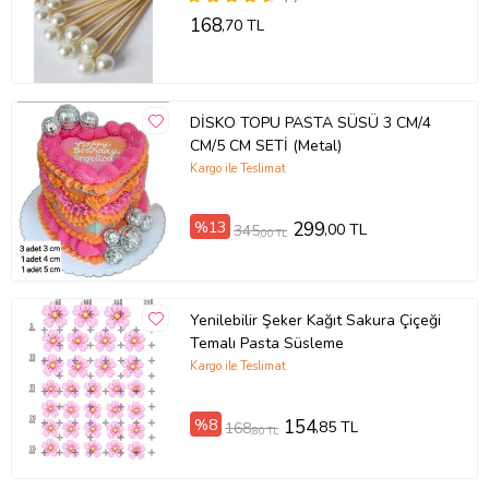
168
,70 TL
DİSKO TOPU PASTA SÜSÜ 3 CM/4
CM/5 CM SETİ (Metal)
Kargo ile Teslimat
%13
299
,00 TL
345
,00 TL
Yenilebilir Şeker Kağıt Sakura Çiçeği
Temalı Pasta Süsleme
Kargo ile Teslimat
%8
154
,85 TL
168
,80 TL