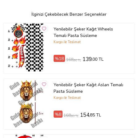
İlginizi Çekebilecek Benzer Seçenekler
Yenilebilir Şeker Kağıt Wheels
Temalı Pasta Süsleme
Kargo ile Teslimat
%18
139
,00 TL
168
,80 TL
Yenilebilir Şeker Kağıt Aslan Temalı
Pasta Süsleme
Kargo ile Teslimat
%8
154
,85 TL
168
,80 TL