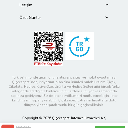
İletişim
Özel Günler
Türkiye’nin önde gelen online alışveriş sitesi ve mobil uygulaması
Çiçeksepeti’nde, ihtiyacınız olan tüm ürünleri bulabilirsiniz. Çiçek,
Çikolata, Hediye, Kişiye Özel Ürünler ve Hediye Setleri gibi birçok farklı
kategoride aradığınız binlerce ürünü sizlere sunuyor ve zamanında
kapınıza getiriyoruz! Siz de ister sevdiklerinizi mutlu etmek için, ister
kendiniz için sipariş verebilir; Çiçeksepeti Extra’nın fırsatlarla dolu
dünyasıyla tanışarak mutlu bir gün geçirebilirsiniz.
Copyright © 2026 Çiçeksepeti İnternet Hizmetleri A.Ş
168,80 TL