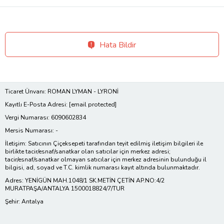
Hata Bildir
Ticaret Ünvanı: ROMAN LYMAN - LYRONİ
Kayıtlı E-Posta Adresi:
[email protected]
Vergi Numarası: 6090602834
Mersis Numarası: -
İletişim: Satıcının Çiçeksepeti tarafından teyit edilmiş iletişim bilgileri ile
birlikte tacir/esnaf/sanatkar olan satıcılar için merkez adresi;
tacir/esnaf/sanatkar olmayan satıcılar için merkez adresinin bulunduğu il
bilgisi, ad, soyad ve T.C. kimlik numarası kayıt altında bulunmaktadır.
Adres: YENİGÜN MAH.1048/1 SK.METİN ÇETİN AP.NO:4/2
MURATPAŞA/ANTALYA 1500018824/7/TUR
Şehir: Antalya