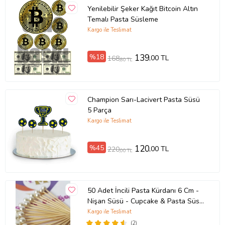
Yenilebilir Şeker Kağıt Bitcoin Altın
Temalı Pasta Süsleme
Kargo ile Teslimat
%18
139
,00 TL
168
,80 TL
Champion Sarı-Lacivert Pasta Süsü
5 Parça
Kargo ile Teslimat
%45
120
,00 TL
220
,00 TL
50 Adet İncili Pasta Kürdanı 6 Cm -
Nişan Süsü - Cupcake & Pasta Süsü
-
Kargo ile Teslimat
(2)