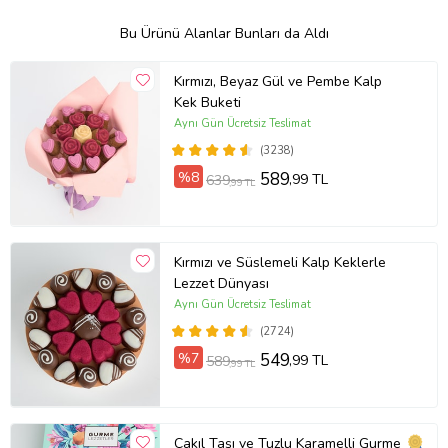
Bu Ürünü Alanlar Bunları da Aldı
Kırmızı, Beyaz Gül ve Pembe Kalp
Kek Buketi
Aynı Gün Ücretsiz Teslimat
(3238)
%8
589
,99 TL
639
,99 TL
Kırmızı ve Süslemeli Kalp Keklerle
Lezzet Dünyası
Aynı Gün Ücretsiz Teslimat
(2724)
%7
549
,99 TL
589
,99 TL
Çakıl Taşı ve Tuzlu Karamelli Gurme