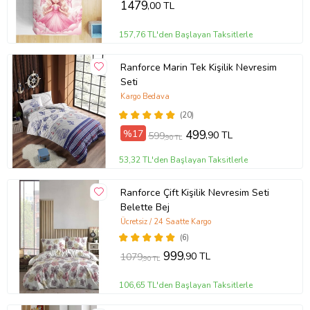
1479
,00 TL
157,76 TL'den Başlayan Taksitlerle
Ranforce Marin Tek Kişilik Nevresim
Seti
Kargo Bedava
(20)
%17
499
,90 TL
599
,90 TL
53,32 TL'den Başlayan Taksitlerle
Ranforce Çift Kişilik Nevresim Seti
Belette Bej
Ücretsiz / 24 Saatte Kargo
(6)
999
,90 TL
1079
,90 TL
106,65 TL'den Başlayan Taksitlerle