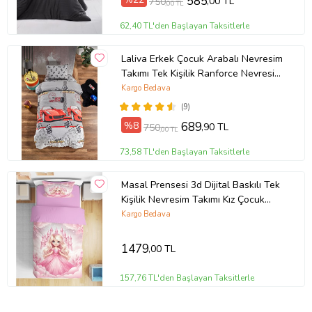
585
,00 TL
750
,00 TL
62,40 TL'den Başlayan Taksitlerle
Laliva Erkek Çocuk Arabalı Nevresim
Takımı Tek Kişilik Ranforce Nevresim
Takımı
Kargo Bedava
(9)
%8
689
,90 TL
750
,00 TL
73,58 TL'den Başlayan Taksitlerle
Masal Prensesi 3d Dijital Baskılı Tek
Kişilik Nevresim Takımı Kız Çocuk
Genç Odası (Pudra Pembe)
Kargo Bedava
1479
,00 TL
157,76 TL'den Başlayan Taksitlerle