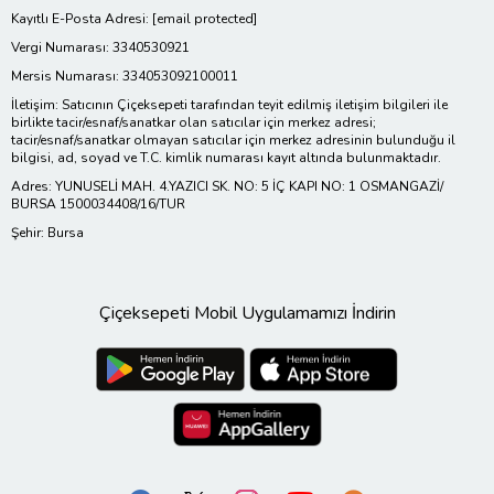
Kayıtlı E-Posta Adresi:
[email protected]
Vergi Numarası: 3340530921
Mersis Numarası: 334053092100011
İletişim: Satıcının Çiçeksepeti tarafından teyit edilmiş iletişim bilgileri ile
birlikte tacir/esnaf/sanatkar olan satıcılar için merkez adresi;
tacir/esnaf/sanatkar olmayan satıcılar için merkez adresinin bulunduğu il
bilgisi, ad, soyad ve T.C. kimlik numarası kayıt altında bulunmaktadır.
Adres: YUNUSELİ MAH. 4.YAZICI SK. NO: 5 İÇ KAPI NO: 1 OSMANGAZİ/
BURSA 1500034408/16/TUR
Şehir: Bursa
Çiçeksepeti Mobil Uygulamamızı İndirin