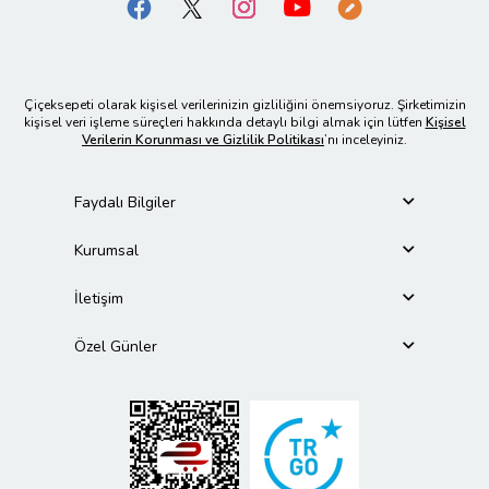
Çiçeksepeti olarak kişisel verilerinizin gizliliğini önemsiyoruz. Şirketimizin
kişisel veri işleme süreçleri hakkında detaylı bilgi almak için lütfen
Kişisel
Verilerin Korunması ve Gizlilik Politikası
’nı inceleyiniz.
Faydalı Bilgiler
Kurumsal
İletişim
Özel Günler