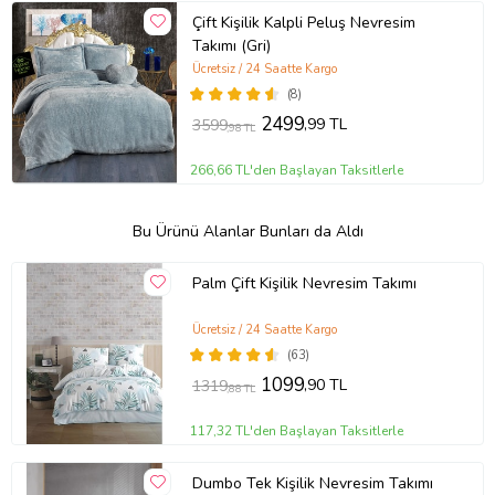
Çift Kişilik Kalpli Peluş Nevresim
Takımı (Gri)
Ücretsiz / 24 Saatte Kargo
(8)
2499
,99 TL
3599
,98 TL
266,66 TL'den Başlayan Taksitlerle
Bu Ürünü Alanlar Bunları da Aldı
Palm Çift Kişilik Nevresim Takımı
Ücretsiz / 24 Saatte Kargo
(63)
1099
,90 TL
1319
,88 TL
117,32 TL'den Başlayan Taksitlerle
Dumbo Tek Kişilik Nevresim Takımı