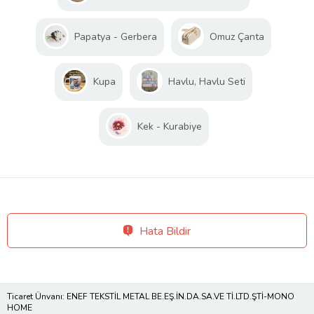
Papatya - Gerbera
Omuz Çanta
Kupa
Havlu, Havlu Seti
Kek - Kurabiye
Hata Bildir
Ticaret Ünvanı: ENEF TEKSTİL METAL BE.EŞ.İN.DA.SA.VE Tİ.LTD.ŞTİ-MONO
HOME