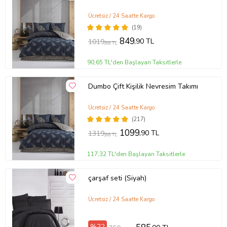
Ücretsiz / 24 Saatte Kargo
(19)
849
,90 TL
1019
,88 TL
90,65 TL'den Başlayan Taksitlerle
Dumbo Çift Kişilik Nevresim Takımı
Ücretsiz / 24 Saatte Kargo
(217)
1099
,90 TL
1319
,88 TL
117,32 TL'den Başlayan Taksitlerle
çarşaf seti (Siyah)
Ücretsiz / 24 Saatte Kargo
%22