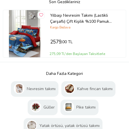
Son Gezdikleriniz
Yılbaşı Nevresim Takımı (Lastikli
Çarşaflı) Çift Kişilik %100 Pamuk
Saten Wish Noel
Kargo Bedava
2579
,00 TL
275,09 TL'den Başlayan Taksitlerle
Daha Fazla Kategori
Nevresim takımı
Kahve fincan takımı
Güller
Pike takımı
Yatak örtüsü, yatak örtüsü takımı