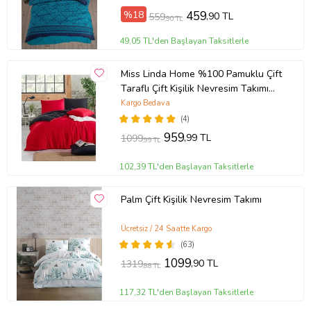
%18
459
,90 TL
559
,90 TL
49,05 TL'den Başlayan Taksitlerle
Miss Linda Home %100 Pamuklu Çift
Taraflı Çift Kişilik Nevresim Takımı
(Çok Renkli)
Kargo Bedava
(4)
959
,99 TL
1099
,99 TL
102,39 TL'den Başlayan Taksitlerle
Palm Çift Kişilik Nevresim Takımı
Ücretsiz / 24 Saatte Kargo
(63)
1099
,90 TL
1319
,88 TL
117,32 TL'den Başlayan Taksitlerle