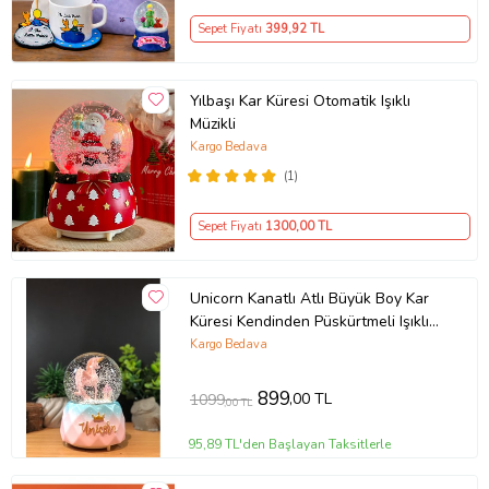
Sepet Fiyatı
399
,92 TL
Yılbaşı Kar Küresi Otomatik Işıklı
Müzikli
Kargo Bedava
(1)
Sepet Fiyatı
1300
,00 TL
Unicorn Kanatlı Atlı Büyük Boy Kar
Küresi Kendinden Püskürtmeli Işıklı
ve Müzikli (Pembe)
Kargo Bedava
899
,00 TL
1099
,00 TL
95,89 TL'den Başlayan Taksitlerle