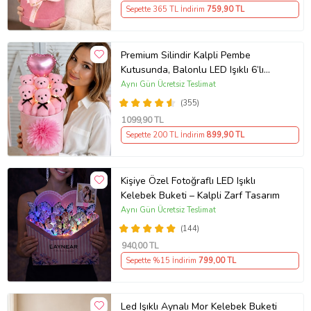
Sepette 365 TL İndirim
759
,90 TL
Premium Silindir Kalpli Pembe
Kutusunda, Balonlu LED Işıklı 6’lı
Pembe Ayıcık Buketi Arkadaşa
Aynı Gün Ücretsiz Teslimat
Sevgiliye Hediye
(355)
1099
,90 TL
Sepette 200 TL İndirim
899
,90 TL
Kişiye Özel Fotoğraflı LED Işıklı
Kelebek Buketi – Kalpli Zarf Tasarım
Aynı Gün Ücretsiz Teslimat
(144)
940
,00 TL
Sepette %15 İndirim
799
,00 TL
Led Işıklı Aynalı Mor Kelebek Buketi