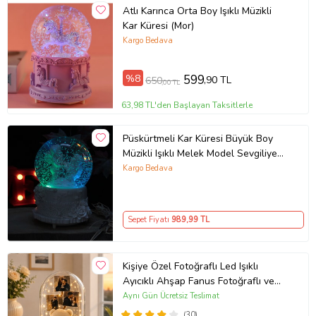
Atlı Karınca Orta Boy Işıklı Müzikli
Kar Küresi (Mor)
Kargo Bedava
%8
599
,90 TL
650
,00 TL
63,98 TL'den Başlayan Taksitlerle
Püskürtmeli Kar Küresi Büyük Boy
Müzikli Işıklı Melek Model Sevgiliye
Hediye
Kargo Bedava
Sepet Fiyatı
989
,99 TL
Kişiye Özel Fotoğraflı Led Işıklı
Ayıcıklı Ahşap Fanus Fotoğraflı ve
İsme Özel Hediye
Aynı Gün Ücretsiz Teslimat
(30)