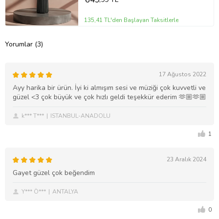
135,41 TL'den Başlayan Taksitlerle
Yorumlar (3)
17 Ağustos 2022
Ayy harika bir ürün. İyi ki almışım sesi ve müziği çok kuvvetli ve
güzel <3 çok büyük ve çok hızlı geldi teşekkür ederim 🫶🏼🫶🏼
k*** T***
ISTANBUL-ANADOLU
1
23 Aralık 2024
Gayet güzel çok beğendim
Y*** Ö***
ANTALYA
0