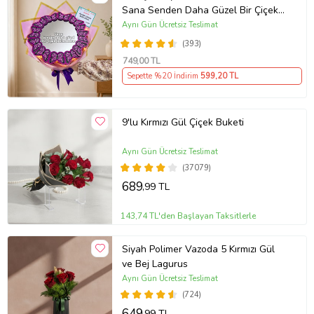
Sana Senden Daha Güzel Bir Çiçek
Bulamadım Ayna Buket Sevgiliye
Aynı Gün Ücretsiz Teslimat
Hediye
(393)
749
,00 TL
Sepette %20 İndirim
599
,20 TL
9'lu Kırmızı Gül Çiçek Buketi
Aynı Gün Ücretsiz Teslimat
(37079)
689
,99 TL
143,74 TL'den Başlayan Taksitlerle
Siyah Polimer Vazoda 5 Kırmızı Gül
ve Bej Lagurus
Aynı Gün Ücretsiz Teslimat
(724)
649
,99 TL