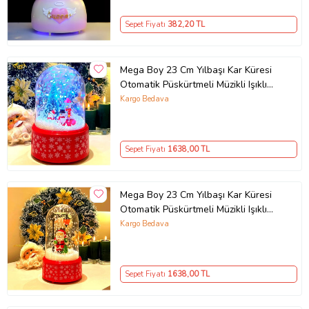
Sepet Fiyatı
382
,20 TL
Mega Boy 23 Cm Yılbaşı Kar Küresi
Otomatik Püskürtmeli Müzikli Işıklı
(Gold)
Kargo Bedava
Sepet Fiyatı
1638
,00 TL
Mega Boy 23 Cm Yılbaşı Kar Küresi
Otomatik Püskürtmeli Müzikli Işıklı
(Gümüş)
Kargo Bedava
Sepet Fiyatı
1638
,00 TL