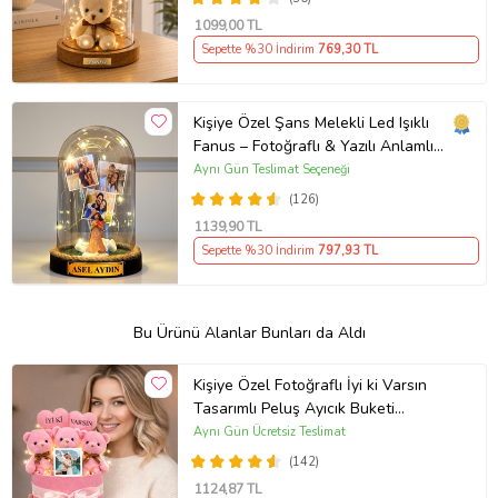
1099
,00 TL
Sepette %30 İndirim
769
,30 TL
Kişiye Özel Şans Melekli Led Işıklı
Fanus – Fotoğraflı & Yazılı Anlamlı
Hediye
Aynı Gün Teslimat Seçeneği
(126)
1139
,90 TL
Sepette %30 İndirim
797
,93 TL
Bu Ürünü Alanlar Bunları da Aldı
Kişiye Özel Fotoğraflı İyi ki Varsın
Tasarımlı Peluş Ayıcık Buketi
(Pembe)
Aynı Gün Ücretsiz Teslimat
(142)
1124
,87 TL