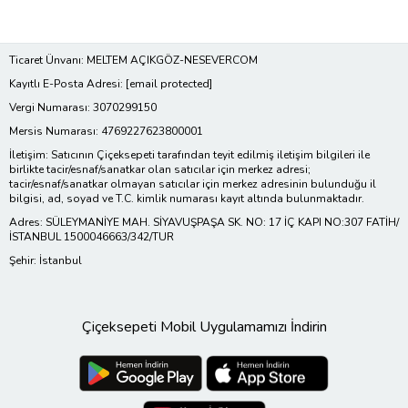
Ticaret Ünvanı: MELTEM AÇIKGÖZ-NESEVERCOM
Kayıtlı E-Posta Adresi:
[email protected]
Vergi Numarası: 3070299150
Mersis Numarası: 4769227623800001
İletişim: Satıcının Çiçeksepeti tarafından teyit edilmiş iletişim bilgileri ile
birlikte tacir/esnaf/sanatkar olan satıcılar için merkez adresi;
tacir/esnaf/sanatkar olmayan satıcılar için merkez adresinin bulunduğu il
bilgisi, ad, soyad ve T.C. kimlik numarası kayıt altında bulunmaktadır.
Adres: SÜLEYMANİYE MAH. SİYAVUŞPAŞA SK. NO: 17 İÇ KAPI NO:307 FATİH/
İSTANBUL 1500046663/342/TUR
Şehir: İstanbul
Çiçeksepeti Mobil Uygulamamızı İndirin