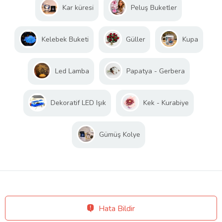
Kar küresi
Peluş Buketler
Kelebek Buketi
Güller
Kupa
Led Lamba
Papatya - Gerbera
Dekoratif LED Işık
Kek - Kurabiye
Gümüş Kolye
Hata Bildir