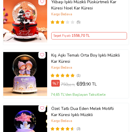
Yılbaşı Işıklı Müzikli Püskürtmeli Kar
Küresi Noel Kar Küresi
Kargo Bedava
(5)
Sepet Fiyatı
1558
,70 TL
Kış Aşkı Temalı Orta Boy Işıklı Müzikli
Kar Küresi
Kargo Bedava
(1)
%7
699
,90 TL
750
,00 TL
74,65 TL'den Başlayan Taksitlerle
Özel Tatlı Dua Eden Melek Motifli
Kar Küresi Işıklı Müzikli
Kargo Bedava
(3)