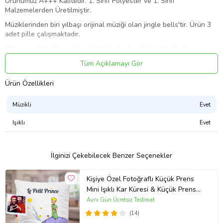
Ürünümüz A+++ Kalitedir. 1. Sınıf Polyester ve 1. Sınıf
Malzemelerden Üretilmiştir.
Müziklerinden biri yılbaşı orijinal müziği olan jingle bells'tir. Ürün 3
adet pille çalışmaktadır.
Yılbaşına özel şık ve dekoratif bir kutu ile gönderilmektedir.
Ayrıca Korunaklı kutusu ve Havalı Poşete Koyularak Gönderilir.
Tüm Açıklamayı Gör
Kırılma İhtimali Yoktur.
Sevdiklerinize özel hissettirecek ve her zaman baktığında sizi
Ürün Özellikleri
hatırlatacak çok özel ve tatlı bir hediye arıyorsanız tam size göre.
Nostaljik kar küresi her zaman özel ve güzel bir hediye
Müzikli
Evet
seçeneceğidir. Kendinizi mutlu etmek için evinizde veya ofisinizde
herkesi hayran bırakacak her zaman popüler ve özel duran çok hoş
Işıklı
Evet
bir üründür. Ürünün altındaki açma düğmesine bastığınızda ışıklar
değişerek yanmaya başlar ve noel müzikleri çalarak muazzam bir
görüntü oluşur.
İlginizi Çekebilecek Benzer Seçenekler
Ürün Kodu:
kcm31727396
Kişiye Özel Fotoğraflı Küçük Prens
Mini Işıklı Kar Küresi & Küçük Prens
Kupa & Yastık Arkadaşa Hediye
Aynı Gün Ücretsiz Teslimat
(14)