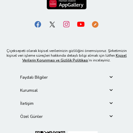
Çiçeksepeti olarak kişisel verilerinizin gizliliğini önemsiyoruz. Şirketimizin
kişisel veri işleme süreçleri hakkında detaylı bilgi almak için lütfen
Kişisel
Verilerin Korunması ve Gizlilik Politikası
’nı inceleyiniz.
Faydalı Bilgiler
Kurumsal
İletişim
Özel Günler