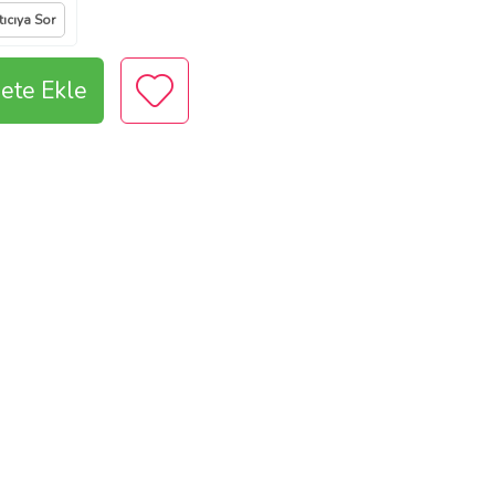
tıcıya Sor
ete Ekle