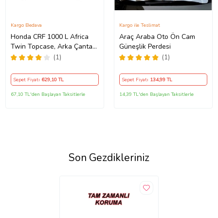
Kargo Bedava
Kargo ile Teslimat
Honda CRF 1000 L Africa
Araç Araba Oto Ön Cam
Twin Topcase, Arka Çanta
Güneşlik Perdesi
Uyumlu Motosiklet Branda,
(1)
(1)
Motor Örtüsü , Çadır
Sepet Fiyatı
629
,10 TL
Sepet Fiyatı
134
,99 TL
67,10 TL'den Başlayan Taksitlerle
14,39 TL'den Başlayan Taksitlerle
Son Gezdikleriniz