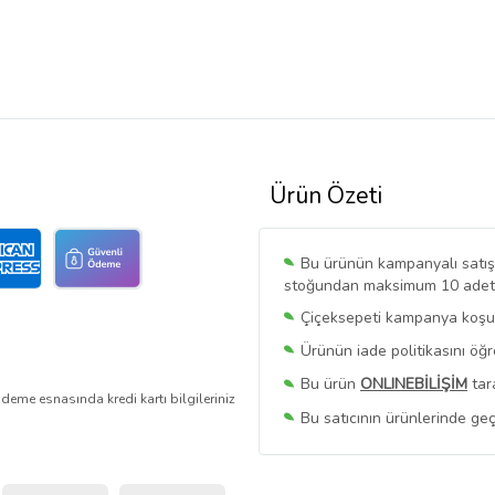
Ürün Özeti
Bu ürünün kampanyalı satışı 
stoğundan maksimum 10 adet sa
Çiçeksepeti kampanya koşull
Ürünün iade politikasını öğ
Bu ürün
ONLINEBİLİŞİM
tar
deme esnasında kredi kartı bilgileriniz
Bu satıcının ürünlerinde geç
Bu Satıcının
Tüm Ürünlerini
Ürün sayfasında gördüğünüz f