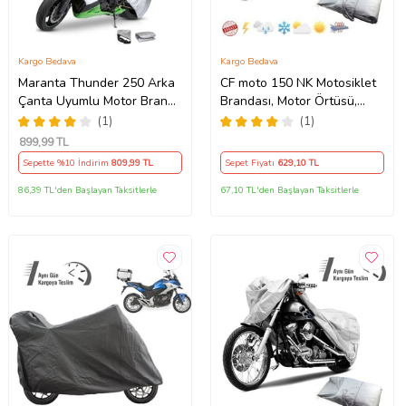
Kargo Bedava
Kargo Bedava
Maranta Thunder 250 Arka
CF moto 150 NK Motosiklet
Çanta Uyumlu Motor Branda
Brandası, Motor Örtüsü,
Örtü Miflonlu Premium 4
Çadır
(1)
(1)
Mevsim Koruma Gri
899
,99 TL
Sepette %10 İndirim
809
,99 TL
Sepet Fiyatı
629
,10 TL
86,39 TL'den Başlayan Taksitlerle
67,10 TL'den Başlayan Taksitlerle