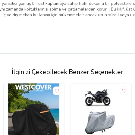
n yansıtıcı gümüş bir üst kaplamaya sahip hafif dokuma bir polyestere sa
ı zamanda koltuklarınızı solma ve çatlamalardan korur. ; Bu kılıf, üst üs
arı, iç ve dış mekan kullanımı için mükemmeldir ancak uzun süreli veya 
İlginizi Çekebilecek Benzer Seçenekler