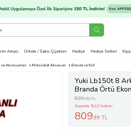
rim Amacı
Orkide / Saksı Çiçekleri
Hediye
Hediye Setleri
Kişi
ı ve Aksesuarları
Motosiklet Aksesuar
Branda ve Kılıf
Yuki Lb150t 8 A
Branda Örtü Eko
899
,99 TL
Sepette %10 İndirim
809
,99 TL