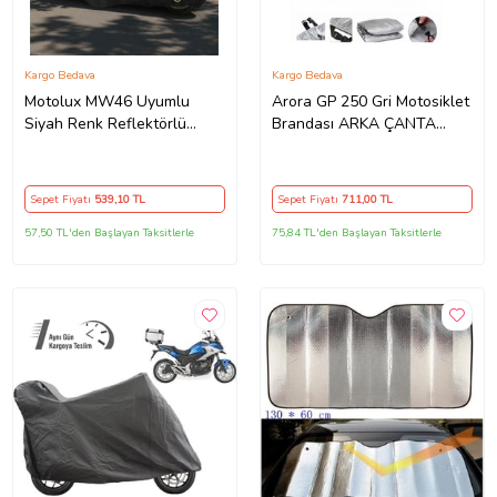
Kargo Bedava
Kargo Bedava
Motolux MW46 Uyumlu
Arora GP 250 Gri Motosiklet
Siyah Renk Reflektörlü
Brandası ARKA ÇANTA
,Motosiklet Brandası,Motor
UYUMLU DEĞİLDİR
Branda Motor Örtüsü
(Güvenlik Kilidi ve Bağlantı
Sepet Fiyatı
539
,10 TL
Sepet Fiyatı
711
,00 TL
Tokalı)
57,50 TL'den Başlayan Taksitlerle
75,84 TL'den Başlayan Taksitlerle