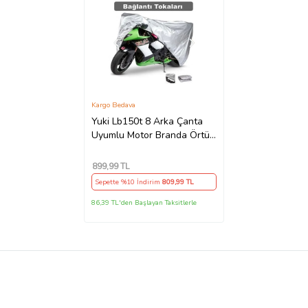
Kargo Bedava
Yuki Lb150t 8 Arka Çanta
Uyumlu Motor Branda Örtü
Ekonomik Koruma Gri
899
,99 TL
Sepette %10 İndirim
809
,99 TL
86,39 TL'den Başlayan Taksitlerle