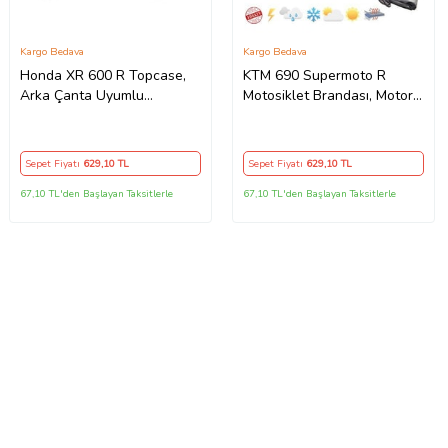
Kargo Bedava
Kargo Bedava
Honda XR 600 R Topcase,
KTM 690 Supermoto R
Arka Çanta Uyumlu
Motosiklet Brandası, Motor
Motosiklet Branda, Motor
Örtüsü, Çadır
Örtüsü , Çadır
Sepet Fiyatı
629
,10 TL
Sepet Fiyatı
629
,10 TL
67,10 TL'den Başlayan Taksitlerle
67,10 TL'den Başlayan Taksitlerle