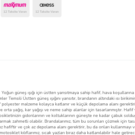
belirlenmektedir.
; Yoğun güneş ışığı için üstten yansıtmaya sahip hafif, hava koşullarına
er Temsili Üstten güneş ışığını yansıtır, brandanın altındaki ısı birikimin
fif polyester malzeme kolayca katlanır ve küçük depolama alanı gerektir
e orta yağış, kar yağışı ve neme sahip alanlar için tasarlanmıştır. Hafif
osikletinizin gidonlarının ve koltuklarının güneşte ne kadar çabuk solduğ
karmak zahmetli olabilir. Brandalarımız, tüm bu sorunları çözmek için tas
ız hafiftir ve çok az depolama alanı gerektirir, bu da onları kullanmayı v
otosiklet kılıflarımız, sıcak yazları biraz daha katlanılabilir hale getir