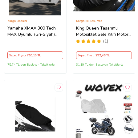
Kargo Bedava
Kargo ile Teslimat
Yamaha XMAX 300 Tech
King Queen Tasarımlı
MAX Uyumlu (Gri-Siyah)
Motosiklet Sele Kılıfı Motor
Reflektörlü ,Motosiklet
Koltuk Brandası Siyah
(1)
Brandası,Motor Branda
Motor Örtüsü (Güvenlik
Sepet Fiyatı
710
,10 TL
Sepet Fiyatı
292
,46 TL
Kilidi ve Bağlantı Tokalı)
75,74 TL'den Başlayan Taksitlerle
31,19 TL'den Başlayan Taksitlerle