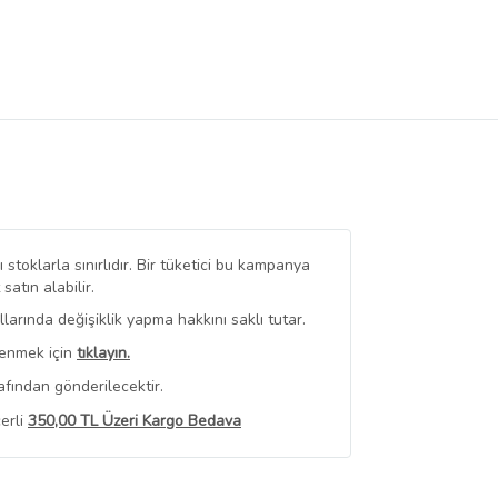
stoklarla sınırlıdır. Bir tüketici bu kampanya
tın alabilir.
arında değişiklik yapma hakkını saklı tutar.
renmek için
tıklayın.
afından gönderilecektir.
erli
350,00 TL Üzeri Kargo Bedava
 Görüntüle
iyat bilgileri, satıcı tarafından