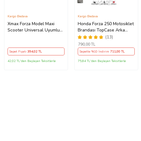
Kargo Bedava
Kargo Bedava
Xmax Forza Model Maxi
Honda Forza 250 Motosiklet
Scooter Universal Uyumlu
Brandası TopCase Arka
Motosiklet Siyah Sele Kılıfı
Çanta Uyumlu Branda,Örtü
(13)
Motor Koltuk Brandası
790
,00 TL
Sepet Fiyatı
394
,02 TL
Sepette %10 İndirim
711
,00 TL
42,02 TL'den Başlayan Taksitlerle
75,84 TL'den Başlayan Taksitlerle