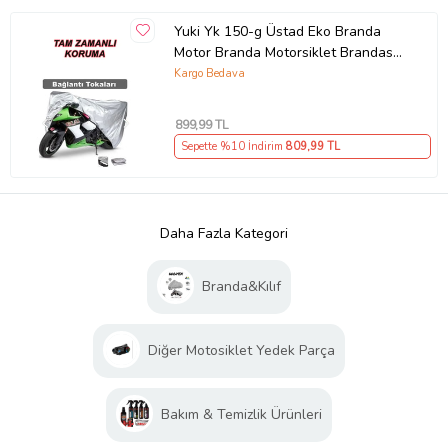
Yuki Yk 150-g Üstad Eko Branda
Motor Branda Motorsiklet Brandas
Koruma Gri
Kargo Bedava
899
,99 TL
Sepette %10 İndirim
809
,99 TL
Daha Fazla Kategori
Branda&Kılıf
Diğer Motosiklet Yedek Parça
Bakım & Temizlik Ürünleri