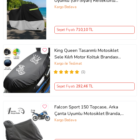
Uyumlu (Gri-Siyah) Reflektörlü
Ürün Kodu:
kcm27317479
,Motosiklet Brandası,Motor Branda
Kargo Bedava
Motor Örtüsü (Güvenlik Kilidi ve
Bağlantı Tokalı)
Sepet Fiyatı
710
,10 TL
King Queen Tasarımlı Motosiklet
Sele Kılıfı Motor Koltuk Brandası
Siyah
Kargo ile Teslimat
(1)
Sepet Fiyatı
292
,46 TL
Falcon Sport 150 Topcase, Arka
Çanta Uyumlu Motosiklet Branda,
Motor Örtüsü , Çadır
Kargo Bedava