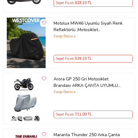
Sepet Fiyatı
629
,10 TL
Motolux MW46 Uyumlu Siyah Renk
Reflektörlü ,Motosiklet
Brandası,Motor Branda Motor
Kargo Bedava
Örtüsü (Güvenlik Kilidi ve Bağlantı
Tokalı)
Sepet Fiyatı
539
,10 TL
Arora GP 250 Gri Motosiklet
Brandası ARKA ÇANTA UYUMLU
DEĞİLDİR
Kargo Bedava
Sepet Fiyatı
711
,00 TL
Maranta Thunder 250 Arka Çanta