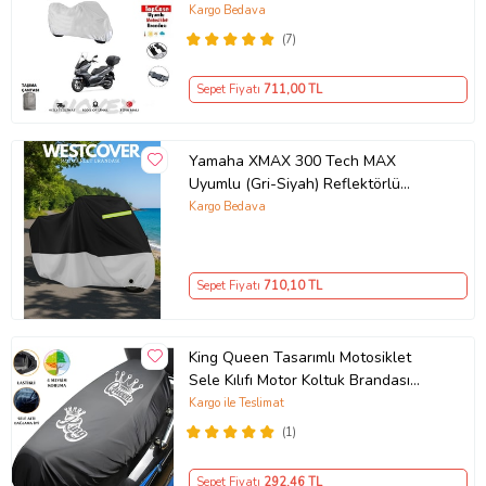
Branda,Örtü
Kargo Bedava
(7)
Sepet Fiyatı
711
,00 TL
Yamaha XMAX 300 Tech MAX
Uyumlu (Gri-Siyah) Reflektörlü
,Motosiklet Brandası,Motor Branda
Kargo Bedava
Motor Örtüsü (Güvenlik Kilidi ve
Bağlantı Tokalı)
Sepet Fiyatı
710
,10 TL
King Queen Tasarımlı Motosiklet
Sele Kılıfı Motor Koltuk Brandası
Siyah
Kargo ile Teslimat
(1)
Sepet Fiyatı
292
,46 TL