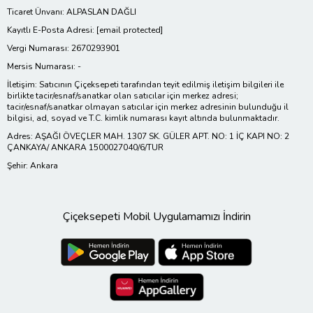
Ticaret Ünvanı: ALPASLAN DAĞLI
Kayıtlı E-Posta Adresi:
[email protected]
Vergi Numarası: 2670293901
Mersis Numarası: -
İletişim: Satıcının Çiçeksepeti tarafından teyit edilmiş iletişim bilgileri ile
birlikte tacir/esnaf/sanatkar olan satıcılar için merkez adresi;
tacir/esnaf/sanatkar olmayan satıcılar için merkez adresinin bulunduğu il
bilgisi, ad, soyad ve T.C. kimlik numarası kayıt altında bulunmaktadır.
Adres: AŞAĞI ÖVEÇLER MAH. 1307 SK. GÜLER APT. NO: 1 İÇ KAPI NO: 2
ÇANKAYA/ ANKARA 1500027040/6/TUR
Şehir: Ankara
Çiçeksepeti Mobil Uygulamamızı İndirin