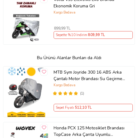
Ekonomik Koruma Gri
Kargo Bedava
899
,99 TL
Sepette %10 İndirim
809
,99 TL
Bu Ürünü Alanlar Bunları da Aldı
MTB Sym Joyride 300 16 ABS Arka
Çantalı Motor Brandası Su Geçirmez
Motosiklet Örtüsü
Kargo Bedava
(1)
Sepet Fiyatı
512
,10 TL
Honda PCX 125 Motosiklet Brandası
TopCase Arka Çanta Uyumlu