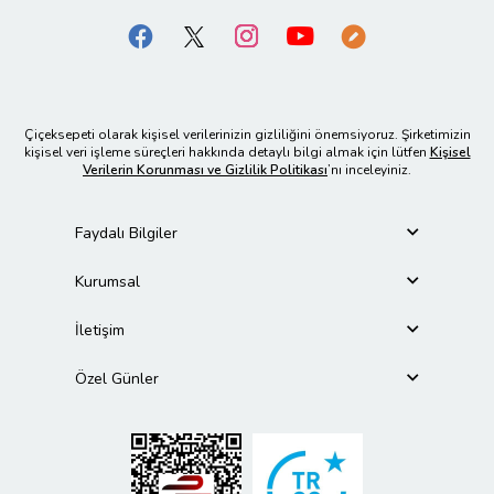
Çiçeksepeti olarak kişisel verilerinizin gizliliğini önemsiyoruz. Şirketimizin
kişisel veri işleme süreçleri hakkında detaylı bilgi almak için lütfen
Kişisel
Verilerin Korunması ve Gizlilik Politikası
’nı inceleyiniz.
Faydalı Bilgiler
Kurumsal
İletişim
Özel Günler