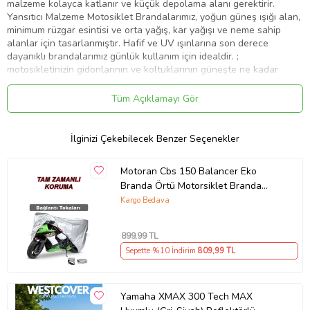
malzeme kolayca katlanır ve küçük depolama alanı gerektirir.
Yansıtıcı Malzeme Motosiklet Brandalarımız, yoğun güneş ışığı alan,
minimum rüzgar esintisi ve orta yağış, kar yağışı ve neme sahip
alanlar için tasarlanmıştır. Hafif ve UV ışınlarına son derece
dayanıklı brandalarımız günlük kullanım için idealdir. ;
motosikletinizin gidonlarının ve koltuklarının güneşte ne kadar
çabuk solduğunu bilirsiniz. ; Ancak motosikletinizi her gün
kullanıyorsanız, hacimli bir örtü her gün takıp çıkarmak zahmetli
Tüm Açıklamayı Gör
olabilir. Brandalarımız, tüm bu sorunları çözmek için tasarlanmıştır.
Motosikletiniz korunur, ancak biraz daha serin kalır. ; Ayrıca,
Motosiklet Brandalarımız hafiftir ve çok az depolama alanı
İlginizi Çekebilecek Benzer Seçenekler
gerektirir, bu da onları kullanmayı ve saklamayı kolaylaştırır. ;
Güneşli alanlarda günlük kullanım için mükemmel olan ısı yansıtıcı
Motoran Cbs 150 Balancer Eko
motosiklet kılıflarımız, sıcak yazları biraz daha katlanılabilir hale
Branda Örtü Motorsiklet Branda
getirecek. ; Önemli Detaylar Motosiklet Brandalarımız, güneşin
Koruma Gri
ultraviyole ışınlarına karşı savaşmak için yansıtıcı gümüş bir üst
Kargo Bedava
kaplamaya sahip hafif dokuma bir polyestere sahiptir. ; Bu sadece
motosikletinizin boyasını ve lastiklerini koruyup ömrünü uzatmakla
899
,99 TL
kalmaz, aynı zamanda koltuklarınızı solma ve çatlamalardan korur. ;
Sepette %10 İndirim
809
,99 TL
Bu kılıf, üst üste binen çift dikişli dikişlere ve brandanın alt kısmında
elastik bir kenarlığa sahiptir. Brandaları, iç ve dış mekan kullanımı
için mükemmeldir ancak uzun süreli veya uzun vadeli bir koruyucu
çözüm olması amaçlanmamıştır.
Yamaha XMAX 300 Tech MAX