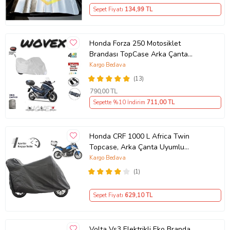
Sepet Fiyatı
134
,99 TL
Honda Forza 250 Motosiklet
Brandası TopCase Arka Çanta
Uyumlu Branda,Örtü
Kargo Bedava
(13)
790
,00 TL
Sepette %10 İndirim
711
,00 TL
Honda CRF 1000 L Africa Twin
Topcase, Arka Çanta Uyumlu
Motosiklet Branda, Motor Örtüsü ,
Kargo Bedava
Çadır
(1)
Sepet Fiyatı
629
,10 TL
Volta Vs3 Elektrikli Eko Branda