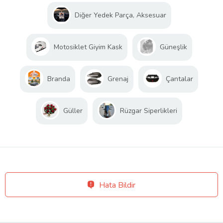
Diğer Yedek Parça, Aksesuar
Motosiklet Giyim Kask
Güneşlik
Branda
Grenaj
Çantalar
Güller
Rüzgar Siperlikleri
Hata Bildir