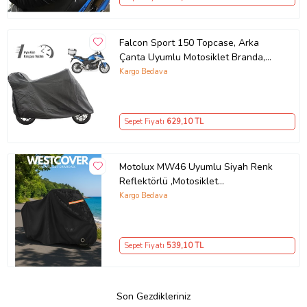
Falcon Sport 150 Topcase, Arka
Çanta Uyumlu Motosiklet Branda,
Motor Örtüsü , Çadır
Kargo Bedava
Sepet Fiyatı
629
,10 TL
Motolux MW46 Uyumlu Siyah Renk
Reflektörlü ,Motosiklet
Brandası,Motor Branda Motor
Kargo Bedava
Örtüsü (Güvenlik Kilidi ve Bağlantı
Tokalı)
Sepet Fiyatı
539
,10 TL
Son Gezdikleriniz