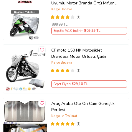
Uyumlu Motor Branda Örtü Miflonlu
Premium 4 Mevsim Koruma Gri
Kargo Bedava
(1)
899
,99 TL
Sepette %10 İndirim
809
,99 TL
CF moto 150 NK Motosiklet
Brandası, Motor Örtüsü, Çadır
Kargo Bedava
(1)
Sepet Fiyatı
629
,10 TL
Araç Araba Oto Ön Cam Güneşlik
Perdesi
Kargo ile Teslimat
(1)