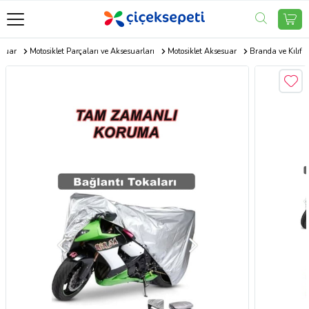
esuar
Motosiklet Parçaları ve Aksesuarları
Motosiklet Aksesuar
Branda ve Kılıf