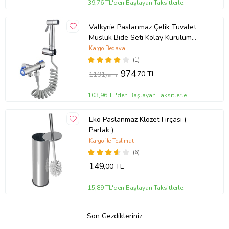
39,76 TL'den Başlayan Taksitlerle
Valkyrie Paslanmaz Çelik Tuvalet
Musluk Bide Seti Kolay Kurulum
Kullanım Çift Çıkışlı Gümüş Evcil
Kargo Bedava
Hayvan Yıkama Aleti
(1)
974
,70 TL
1191
,56 TL
103,96 TL'den Başlayan Taksitlerle
Eko Paslanmaz Klozet Fırçası (
Parlak )
Kargo ile Teslimat
(6)
149
,00 TL
15,89 TL'den Başlayan Taksitlerle
Son Gezdikleriniz