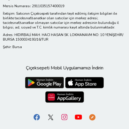
Mersis Numarası: 2911035157400019
İletişim: Satıcının Çiçeksepeti tarafından teyit edilmiş iletişim bilgileri ile
birlikte tacir/esnaf/sanatkar olan satıcılar için merkez adresi;
tacir/esnaf/sanatkar olmayan satıcılar için merkez adresinin bulunduğu il
bilgisi, ad, soyad ve T.C. kimlik numarası kayıt altında bulunmaktadır.
Adres: HIDIRBALİ MAH. HACI HASAN SK. LOKMANAVM NO: 10 YENİŞEHİR/
BURSA 1500034193/16/TUR
Şehir: Bursa
Çiçeksepeti Mobil Uygulamamızı İndirin