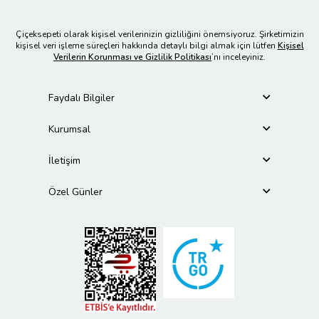
Çiçeksepeti olarak kişisel verilerinizin gizliliğini önemsiyoruz. Şirketimizin
kişisel veri işleme süreçleri hakkında detaylı bilgi almak için lütfen
Kişisel
Verilerin Korunması ve Gizlilik Politikası
’nı inceleyiniz.
Faydalı Bilgiler
Kurumsal
İletişim
Özel Günler