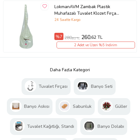
LokmanAVM Zambak Plastik
Muhafazalı Tuvalet Klozet Fırça
Takımı Karışık Renk ZP-152
24 Saatte Kargo
%7
260
,62 TL
280
,62 TL
2 Adet ve Üzeri %5 İndirim
Daha Fazla Kategori
Tuvalet Fırçası
Banyo Seti
Banyo Askısı
Sabunluk
Güller
Tuvalet Kağıtlığı, Standı
Banyo Dolabı