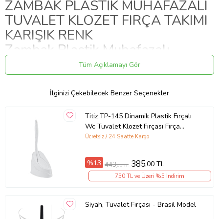
ZAMBAK PLASTİK MUHAFAZALI
TUVALET KLOZET FIRÇA TAKIMI
KARIŞIK RENK
Zambak Plastik Muhafazalı
Tuvalet Klozet Fırça Takımı Karışık
Tüm Açıklamayı Gör
Renk ZP-152
İlginizi Çekebilecek Benzer Seçenekler
Zambak Plastik Muhafazalı
Titiz TP-145 Dinamik Plastik Fırçalı
Tuvalet Klozet Fırça Takımı Karışık
Wc Tuvalet Klozet Fırçası Fırça
Renk ZP-152 Miktar - Birim - Ebat
Takımı - Bej / Gri - 1 Adet
Ücretsiz / 24 Saatte Kargo
- Ağırlık - Ölçü:
%13
385
,00 TL
443
,00 TL
Zambak Plastik Muhafazalı Tuvalet Klozet Fırça Takımı Karışık Renk
750 TL ve Üzeri %5 İndirim
ZP-152
Zambak Plastik Muhafazalı
Siyah, Tuvalet Fırçası - Brasil Model
Tuvalet Klozet Fırça Takımı Karışık