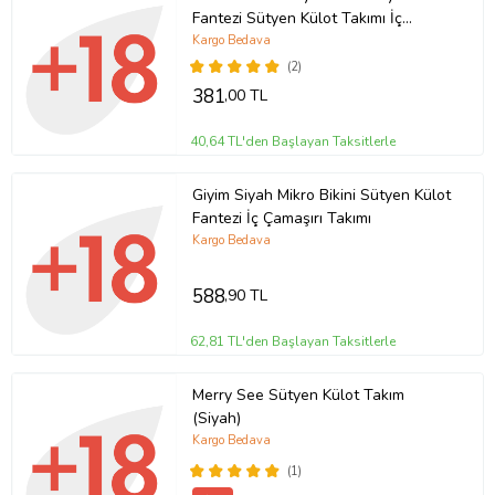
Fantezi Sütyen Külot Takımı İç
Çamaşırı
Kargo Bedava
(2)
381
,00 TL
40,64 TL'den Başlayan Taksitlerle
Giyim Siyah Mikro Bikini Sütyen Külot
Fantezi İç Çamaşırı Takımı
Kargo Bedava
588
,90 TL
62,81 TL'den Başlayan Taksitlerle
Merry See Sütyen Külot Takım
(Siyah)
Kargo Bedava
(1)