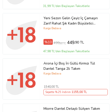
31,99 TL'den Başlayan Taksitlerle
Yeni Sezon Gelin Çeyiz İç Çamaşırı
Zarif Rahat Şık Kadın Büyületici
Beyaz Atlet Külot Takım
Kargo Bedava
%10
449
,90 TL
499
,90 TL
47,98 TL'den Başlayan Taksitlerle
Arona İçi Boş İri Güllü Kırmızı Tül
Dantel Tanga 2li Takım
Kargo Bedava
1540
,00 TL
Sepette %25 İndirim
1155
,00 TL
Miorre Dantel Detaylı Sütyen Takım