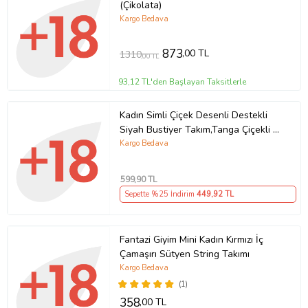
(Çikolata)
Kargo Bedava
873
,00 TL
1310
,00 TL
93,12 TL'den Başlayan Taksitlerle
Kadın Simli Çiçek Desenli Destekli
Siyah Bustiyer Takım,Tanga Çiçekli İç
Çamaşırı, Bralet Takımı (Leopar)
Kargo Bedava
599
,90 TL
Sepette %25 İndirim
449
,92 TL
Fantazi Giyim Mini Kadın Kırmızı İç
Çamaşırı Sütyen String Takımı
Kargo Bedava
(1)
358
,00 TL