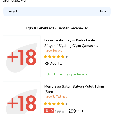
Ürün Özellikleri
• Siyah, kırmızı renk seçenekleri bulunmaktadır,
• XS, S, M, L, XL, 2XL, 3XL, 4XL, 5XL beden seçenekleri mevcut
olup, özel ölçü ve talepleriniz için "satıcıya soru sor" butonundan
Cinsiyet
Kadın
lütfen bizimle iletişime geçiniz
• Önemli: Bu modelin hijyen kuralları sebebiyle iadesi ve değişimi
İlginizi Çekebilecek Benzer Seçenekler
maalesef yapılamamaktadır. Lütfen bu detayı göz ardı etmeyiniz.
• Önemli: Angels Passion, ürünün kalitesini ve kullanılabilirliğini
Liona Fantazi Giyim Kadın Fantezi
artırmak amaçlı ürün üzerinde değişiklikler yapabilir.
Sütyenli Siyah İç Giyim Çamaşırı
Takımı
Kargo Bedava
Ürün Kodu:
kcs388290197
(4)
362
,00 TL
38,61 TL'den Başlayan Taksitlerle
Merry See Saten Sütyen Külot Takım
(Sarı)
Kargo ile Teslimat
(1)
%40
299
,99 TL
499
,00 TL