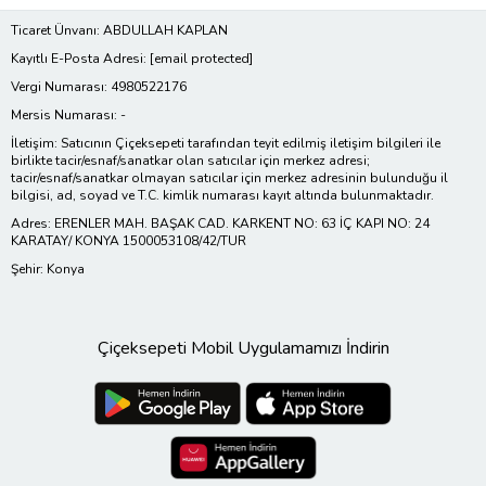
Ticaret Ünvanı: ABDULLAH KAPLAN
Kayıtlı E-Posta Adresi:
[email protected]
Vergi Numarası: 4980522176
Mersis Numarası: -
İletişim: Satıcının Çiçeksepeti tarafından teyit edilmiş iletişim bilgileri ile
birlikte tacir/esnaf/sanatkar olan satıcılar için merkez adresi;
tacir/esnaf/sanatkar olmayan satıcılar için merkez adresinin bulunduğu il
bilgisi, ad, soyad ve T.C. kimlik numarası kayıt altında bulunmaktadır.
Adres: ERENLER MAH. BAŞAK CAD. KARKENT NO: 63 İÇ KAPI NO: 24
KARATAY/ KONYA 1500053108/42/TUR
Şehir: Konya
Çiçeksepeti Mobil Uygulamamızı İndirin