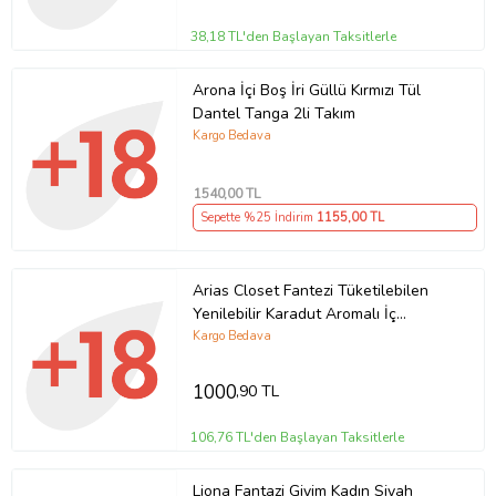
38,18 TL'den Başlayan Taksitlerle
Arona İçi Boş İri Güllü Kırmızı Tül
Dantel Tanga 2li Takım
Kargo Bedava
1540
,00 TL
Sepette %25 İndirim
1155
,00 TL
Arias Closet Fantezi Tüketilebilen
Yenilebilir Karadut Aromalı İç
Çamaşırı Takımı
Kargo Bedava
1000
,90 TL
106,76 TL'den Başlayan Taksitlerle
Liona Fantazi Giyim Kadın Siyah