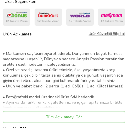
Taksit Seçenekleri
Ürün Açıklaması
Ürün Güvenliği Bilgileri
​​• Markamızın sayfasını ziyaret ederek, Dünyanın en büyük harness
mağazasına ulaşabilir, Dünya’da sadece Angels Passion tarafından
üretilen özel modelleri inceleyebilirsiniz...
• Özel ve sıradışı tasarım ürünlerimizle, özel yaşantınızda karşı
konulamaz, çekici bir tarza sahip olabilir ya da günlük yaşantınızda
giyim üzeri vücut aksesuarı gibi kullanarak fark yaratabilirsiniz
• Ürün ve paket içeriği: 2 parça (1 ad. Göğüs , 1 ad. Külot Harness)
• Fotoğraftaki model üzerindeki ürün S/M bedendir
• Aynı ya da farklı renkli kıyafetleriniz ve iç çamaşırlarınızla birlikte
kombin yaparak kullanabilirsiniz,
• Yüksek kalite Lastik malzemeden üretilmektedir,
Tüm Açıklamayı Gör
• Yumuşak iç yüzeyi sayesinde cildi asla rahatsız etmez.
• Ürünlerimiz %100 el yapımı olarak özenle üretilmektedir