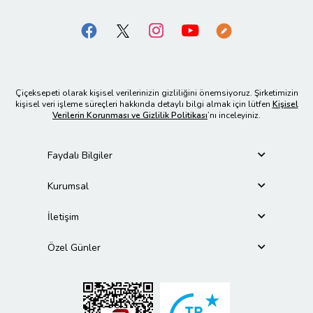
Çiçeksepeti olarak kişisel verilerinizin gizliliğini önemsiyoruz. Şirketimizin
kişisel veri işleme süreçleri hakkında detaylı bilgi almak için lütfen
Kişisel
Verilerin Korunması ve Gizlilik Politikası
’nı inceleyiniz.
Faydalı Bilgiler
Kurumsal
İletişim
Özel Günler