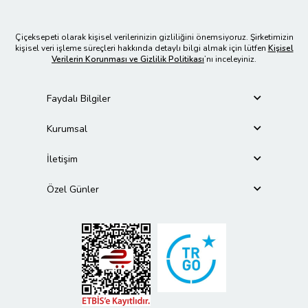
Çiçeksepeti olarak kişisel verilerinizin gizliliğini önemsiyoruz. Şirketimizin
kişisel veri işleme süreçleri hakkında detaylı bilgi almak için lütfen
Kişisel
Verilerin Korunması ve Gizlilik Politikası
’nı inceleyiniz.
Faydalı Bilgiler
Kurumsal
İletişim
Özel Günler