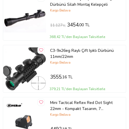
Dürbünü Silah Montaj Kelepçeli
Kargo Bedava
3454
,00 TL
11.127
TL
368,42 TL'den Başlayan Taksitlerle
C3-9x26eg Raylı Çift Işıklı Dürbünü
11mm/22mm
Kargo Bedava
3555
,16 TL
379,21 TL'den Başlayan Taksitlerle
Mini Tactical Reflex Red Dot Sight
22mm - Kompakt Tasarım, 7
Kademeli Aydınlatma
Kargo Bedava