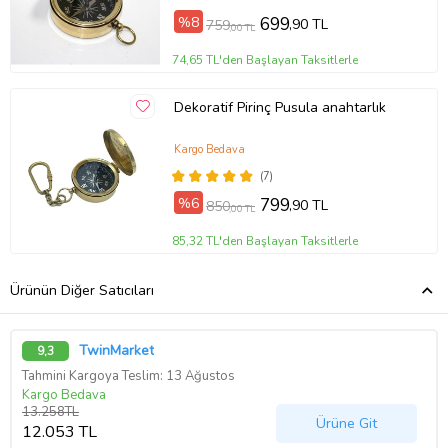
%8
699
,90 TL
759
,00 TL
74,65 TL'den Başlayan Taksitlerle
Dekoratif Pirinç Pusula anahtarlık
Kargo Bedava
(7)
%6
799
,90 TL
850
,00 TL
85,32 TL'den Başlayan Taksitlerle
Ürünün Diğer Satıcıları
TwinMarket
9,3
Tahmini Kargoya Teslim: 13 Ağustos
Kargo Bedava
13.258TL
Ürüne Git
12.053 TL