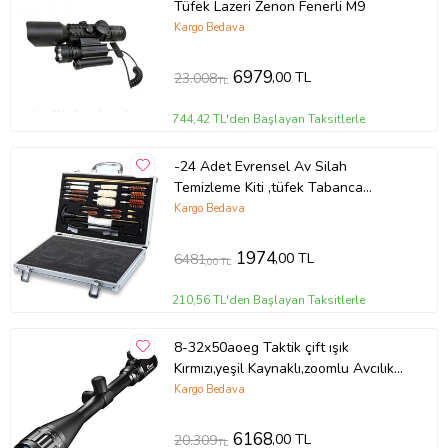
Tüfek Lazeri Zenon Fenerli M9
Kargo Bedava
6979
,00 TL
23.008
TL
744,42 TL'den Başlayan Taksitlerle
-24 Adet Evrensel Av Silah
Temizleme Kiti ,tüfek Tabanca
Temizleme Seti
Kargo Bedava
1974
,00 TL
6481
,00 TL
210,56 TL'den Başlayan Taksitlerle
8-32x50aoeg Taktik çift ışık
Kırmızı,yeşil Kaynaklı,zoomlu Avcılık
Nışan,tüfek Dürbün
Kargo Bedava
6168
,00 TL
20.309
TL