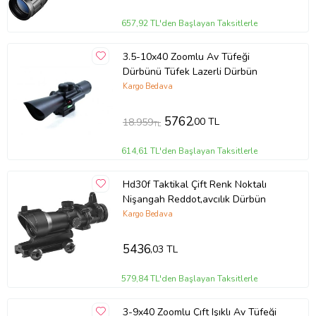
657,92 TL'den Başlayan Taksitlerle
3.5-10x40 Zoomlu Av Tüfeği
Dürbünü Tüfek Lazerli Dürbün
Kargo Bedava
5762
,00 TL
18.959
TL
614,61 TL'den Başlayan Taksitlerle
Hd30f Taktikal Çift Renk Noktalı
Nişangah Reddot,avcılık Dürbün
Kargo Bedava
5436
,03 TL
579,84 TL'den Başlayan Taksitlerle
3-9x40 Zoomlu Çıft Işıklı Av Tüfeği