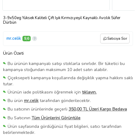
3-9x50eg Yüksek Kaliteli Çıft Işık Kırmızı,yeşil Kaynaklı Avcılık Süfer
Dürbün
mr.celik
9,6
Satıcıya Sor
Ürün Özeti
Bu ürünün kampanyalı satışı stoklarla sınırlıdır. Bir tüketici bu
kampanya stoğundan maksimum 10 adet satın alabilir.
Çiçeksepeti kampanya koşullarında değişiklik yapma hakkını saklı
tutar.
Ürünün iade politikasını öğrenmek için
tıklayın.
Bu ürün
mr.celik
tarafından gönderilecektir.
Bu satıcının ürünlerinde geçerli
350,00 TL Üzeri Kargo Bedava
Bu Satıcının
Tüm Ürünlerini Görüntüle
Ürün sayfasında gördüğünüz fiyat bilgileri, satıcı tarafından
belirlenmektedir.