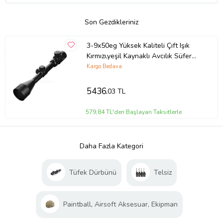
Son Gezdikleriniz
3-9x50eg Yüksek Kaliteli Çıft Işık
Kırmızı,yeşil Kaynaklı Avcılık Süfer
Dürbün
Kargo Bedava
5436
,03 TL
579,84 TL'den Başlayan Taksitlerle
Daha Fazla Kategori
Tüfek Dürbünü
Telsiz
Paintball, Airsoft Aksesuar, Ekipman