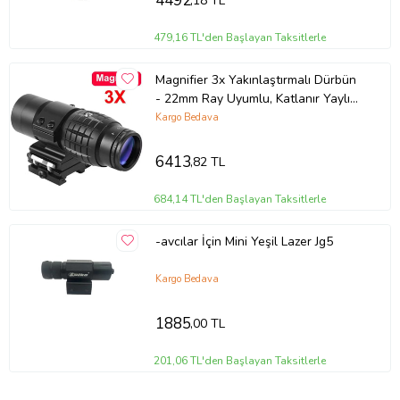
4492
,18 TL
479,16 TL'den Başlayan Taksitlerle
Magnifier 3x Yakınlaştırmalı Dürbün
- 22mm Ray Uyumlu, Katlanır Yaylı
Ayaklı
Kargo Bedava
6413
,82 TL
684,14 TL'den Başlayan Taksitlerle
-avcılar İçin Mini Yeşil Lazer Jg5
Kargo Bedava
1885
,00 TL
201,06 TL'den Başlayan Taksitlerle