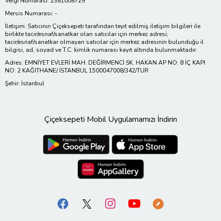
Vergi Numarası: 2381008729
Mersis Numarası: -
İletişim: Satıcının Çiçeksepeti tarafından teyit edilmiş iletişim bilgileri ile
birlikte tacir/esnaf/sanatkar olan satıcılar için merkez adresi;
tacir/esnaf/sanatkar olmayan satıcılar için merkez adresinin bulunduğu il
bilgisi, ad, soyad ve T.C. kimlik numarası kayıt altında bulunmaktadır.
Adres: EMNİYET EVLERİ MAH. DEĞİRMENCİ SK. HAKAN AP NO: 8 İÇ KAPI
NO: 2 KAĞITHANE/ İSTANBUL 1500047008/342/TUR
Şehir: İstanbul
Çiçeksepeti Mobil Uygulamamızı İndirin