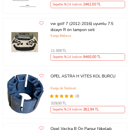
Sepette %14 İndirim
2462
,50 TL
vw golf 7 (2012-2016) uyumlu 7.5
dizayn R ön tampon seti
Kargo Bedava
11.000
TL
Sepette %14 İndirim
9460
,00 TL
OPEL ASTRA H VİTES KOL BURCU
Kargo ile Teslimat
(3)
329
,00 TL
Sepette %14 İndirim
282
,94 TL
Opel Vectra B Ön Panjur Nikelajlı