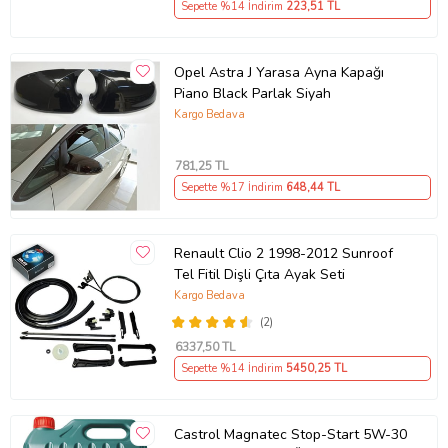
Sepette %14 İndirim
223
,51 TL
Opel Astra J Yarasa Ayna Kapağı
Piano Black Parlak Siyah
Kargo Bedava
781
,25 TL
Sepette %17 İndirim
648
,44 TL
Renault Clio 2 1998-2012 Sunroof
Tel Fitil Dişli Çıta Ayak Seti
Kargo Bedava
(2)
6337
,50 TL
Sepette %14 İndirim
5450
,25 TL
Castrol Magnatec Stop-Start 5W-30