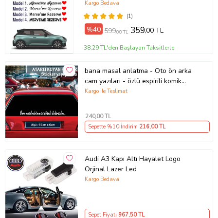
(Parlak Beyaz)
Kargo Bedava
(1)
%40
359
,00 TL
599
,00 TL
38,29 TL'den Başlayan Taksitlerle
bana masal anlatma - Oto ön arka
cam yazıları - özlü espirili komik
türkçe koyan sözler
Kargo ile Teslimat
240
,00 TL
Sepette %10 İndirim
216
,00 TL
Audi A3 Kapı Altı Hayalet Logo
Orjinal Lazer Led
Kargo Bedava
Sepet Fiyatı
967
,50 TL