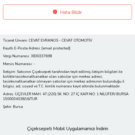
Hata Bildir
Ticaret Ünvanı: CEVAT EVRANOS - CEVAT OTOMOTİV
Kayıtlı E-Posta Adresi:
[email protected]
Vergi Numarası: 3830337698
Mersis Numarası: -
İletişim: Satıcının Çiçeksepeti tarafından teyit edilmiş iletişim bilgileri ile
birlikte tacir/esnaf/sanatkar olan satıcılar için merkez adresi;
tacir/esnaf/sanatkar olmayan satıcılar için merkez adresinin bulunduğu il
bilgisi, ad, soyad ve T.C. kimlik numarası kayıt altında bulunmaktadır.
Adres: ÜÇEVLER MAH. 47.(220) SK. NO: 27 İÇ KAPI NO: 1 NİLÜFER/ BURSA
1500034338/16/TUR
Şehir: Bursa
Çiçeksepeti Mobil Uygulamamızı İndirin