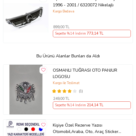
1996 - 2001 / 6320072 Nikelajlı
Kargo Bedava
899
,00 TL
Sepette %14 İndirim
773
,14 TL
Bu Ürünü Alanlar Bunları da Aldı
OSMANLI TUĞRASI OTO PANJUR
LOGOSU
Kargo ile Teslimat
(1)
249
,00 TL
Sepette %14 İndirim
214
,14 TL
Kişiye Özel Rezerve Yazısı
Otomobil,Araba, Oto, Araç Sticker