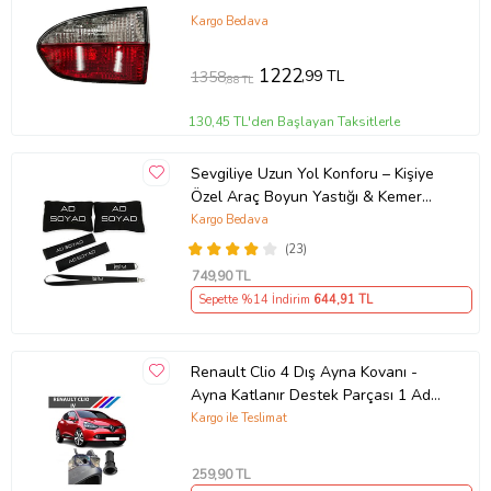
Kargo Bedava
1222
,99 TL
1358
,88 TL
130,45 TL'den Başlayan Taksitlerle
Sevgiliye Uzun Yol Konforu – Kişiye
Özel Araç Boyun Yastığı & Kemer
Pedi Hediye Seti
Kargo Bedava
(23)
749
,90 TL
Sepette %14 İndirim
644
,91 TL
Renault Clio 4 Dış Ayna Kovanı -
Ayna Katlanır Destek Parçası 1 Adet
490307706 M3625
Kargo ile Teslimat
259
,90 TL