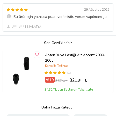
29 Ağustos 2025
Bu ürün için yalnızca puan verilmiştir, yorum yapılmamıştır.
U*** ç***
MALATYA
Son Gezdikleriniz
Anten Yuva Lastiği Alt Accent 2000-
2005
Kargo ile Teslimat
(1)
%10
321
,84 TL
357
,60 TL
34,32 TL'den Başlayan Taksitlerle
Daha Fazla Kategori