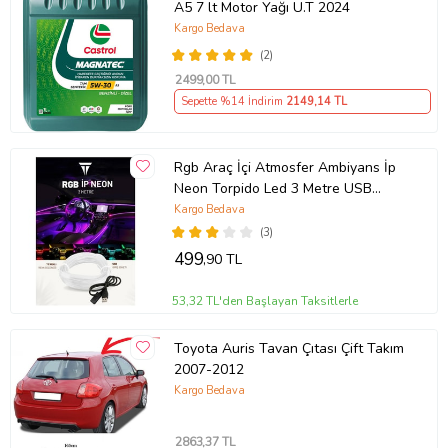
A5 7 lt Motor Yağı Ü.T 2024
Kargo Bedava
(2)
2499
,00 TL
Sepette %14 İndirim
2149
,14 TL
Rgb Araç İçi Atmosfer Ambiyans İp
Neon Torpido Led 3 Metre USB
Girişli
Kargo Bedava
(3)
499
,90 TL
53,32 TL'den Başlayan Taksitlerle
Toyota Auris Tavan Çıtası Çift Takım
2007-2012
Kargo Bedava
2863
,37 TL