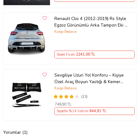
Renault Clio 4 (2012-2019) Rs Style
Egzoz Görünümlü Arka Tampon Eki -
Difüzör (Plastik)
Kargo Bedava
Sepet Fiyatı
2241
,00 TL
Sevgiliye Uzun Yol Konforu – Kişiye
Özel Araç Boyun Yastığı & Kemer
Pedi Hediye Seti
Kargo Bedava
(23)
749
,90 TL
Sepette %14 İndirim
644
,91 TL
Yorumlar (1)