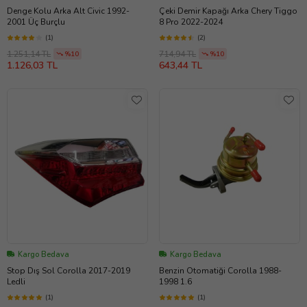
Denge Kolu Arka Alt Civic 1992-
Çeki Demir Kapağı Arka Chery Tiggo
2001 Üç Burçlu
8 Pro 2022-2024
(1)
(2)
1.251,14 TL
714,94 TL
%10
%10
1.126,03 TL
643,44 TL
Kargo Bedava
Kargo Bedava
Stop Dış Sol Corolla 2017-2019
Benzin Otomatiği Corolla 1988-
Ledli
1998 1.6
(1)
(1)