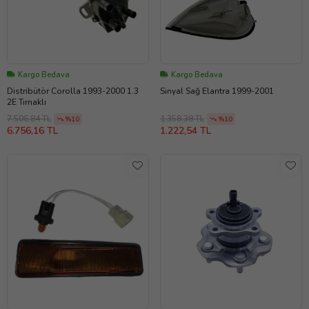
Kargo Bedava
Kargo Bedava
Distribütör Corolla 1993-2000 1.3
Sinyal Sağ Elantra 1999-2001
2E Tırnaklı
7.506,84 TL
1.358,38 TL
%10
%10
6.756,16 TL
1.222,54 TL