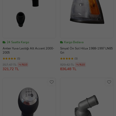
24 Saatte Kargo
Kargo Bedava
Anten Yuva Lastiği Alt Accent 2000-
Sinyal Ön Sol Hilux 1988-1997 LN85
2005
Gri
(1)
(1)
357,47 TL
929,42 TL
%10
%10
321,72 TL
836,48 TL