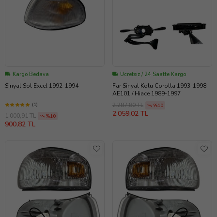
Kargo Bedava
Ücretsiz / 24 Saatte Kargo
Sinyal Sol Excel 1992-1994
Far Sinyal Kolu Corolla 1993-1998
AE101 / Hiace 1989-1997
(1)
2.287,80 TL
%10
2.059,02 TL
1.000,91 TL
%10
900,82 TL