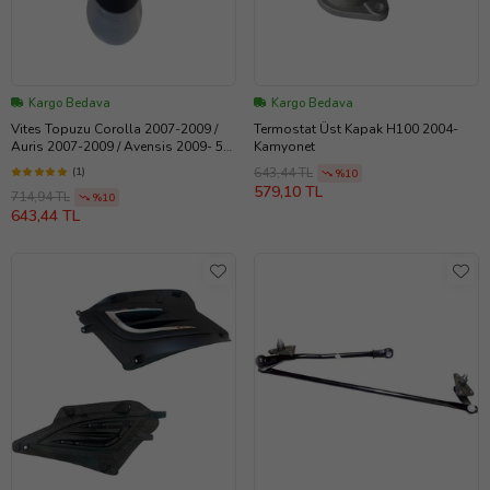
Kargo Bedava
Kargo Bedava
Vites Topuzu Corolla 2007-2009 /
Termostat Üst Kapak H100 2004-
Auris 2007-2009 / Avensis 2009- 5
Kamyonet
Vites Gri
(1)
643,44 TL
%10
579,10 TL
714,94 TL
%10
643,44 TL