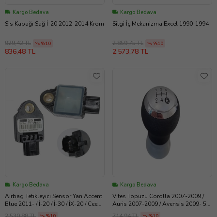
Kargo Bedava
Kargo Bedava
Sis Kapağı Sağ İ-20 2012-2014 Krom
Silgi İç Mekanizma Excel 1990-1994
929,42 TL
2.859,75 TL
%10
%10
836,48 TL
2.573,78 TL
Kargo Bedava
Kargo Bedava
Airbag Tetikleyici Sensör Yan Accent
Vites Topuzu Corolla 2007-2009 /
Blue 2011- / İ-20 / İ-30 / İX-20 / Ceed /
Auris 2007-2009 / Avensis 2009- 5
Sonata
Vites Gri
2.530,88 TL
714,94 TL
%10
%10