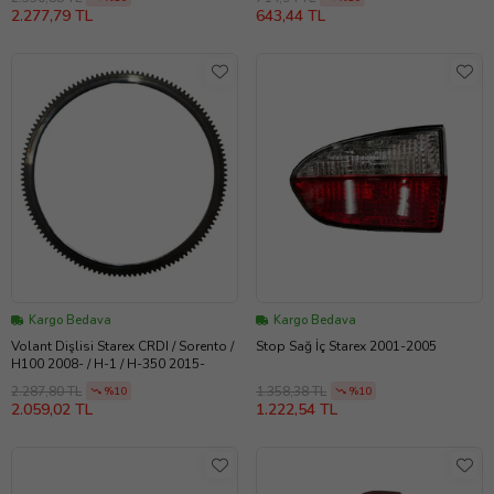
2.277,79 TL
643,44 TL
Kargo Bedava
Kargo Bedava
Volant Dişlisi Starex CRDI / Sorento /
Stop Sağ İç Starex 2001-2005
H100 2008- / H-1 / H-350 2015-
2.287,80 TL
1.358,38 TL
%10
%10
2.059,02 TL
1.222,54 TL