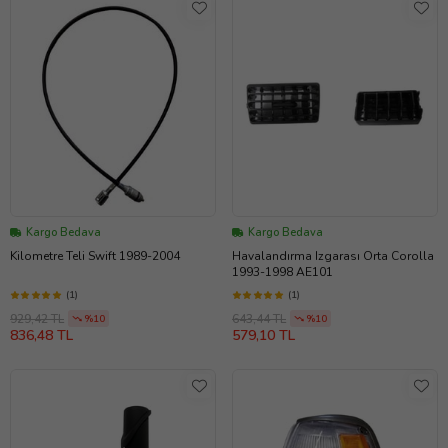
Kargo Bedava
Kargo Bedava
Kilometre Teli Swift 1989-2004
Havalandırma Izgarası Orta Corolla
1993-1998 AE101
(1)
(1)
929,42 TL
643,44 TL
%10
%10
836,48 TL
579,10 TL