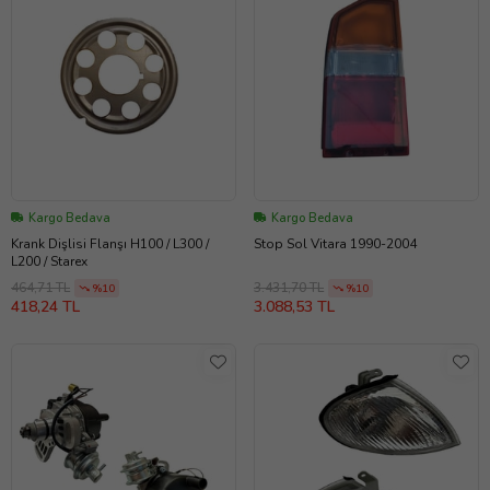
Kargo Bedava
Kargo Bedava
Krank Dişlisi Flanşı H100 / L300 /
Stop Sol Vitara 1990-2004
L200 / Starex
464,71 TL
3.431,70 TL
%10
%10
418,24 TL
3.088,53 TL