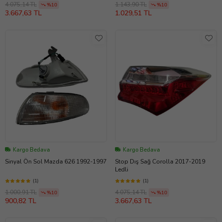
4.075,14 TL
1.143,90 TL
%10
%10
3.667,63 TL
1.029,51 TL
Kargo Bedava
Kargo Bedava
Sinyal Ön Sol Mazda 626 1992-1997
Stop Dış Sağ Corolla 2017-2019
Ledli
(1)
(1)
1.000,91 TL
4.075,14 TL
%10
%10
900,82 TL
3.667,63 TL