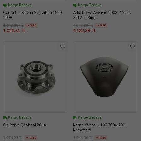
Kargo Bedava
Kargo Bedava
Çamurluk Sinyali Sağ Vitara 1990-
Arka Porya Avensis 2008- / Auris
1998
2012- 5 Bijon
1.143,90 TL
4.647,09 TL
%10
%10
1.029,51 TL
4.182,38 TL
Kargo Bedava
Kargo Bedava
Ön Porya Qashqai 2014-
Korna Kapağı H100 2004-2011
Kamyonet
3.074,23 TL
1.644,36 TL
%10
%10