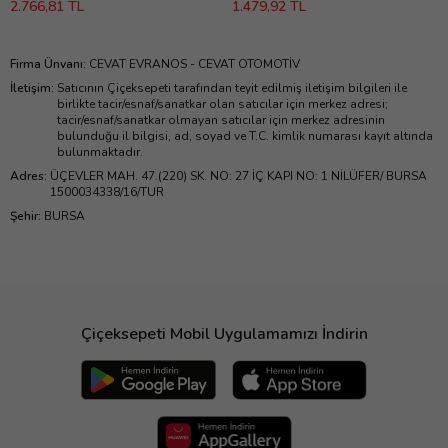
2.766,81 TL
1.479,92 TL
Firma Ünvanı
:
CEVAT EVRANOS - CEVAT OTOMOTİV
İletişim
:
Satıcının Çiçeksepeti tarafından teyit edilmiş iletişim bilgileri ile
birlikte tacir/esnaf/sanatkar olan satıcılar için merkez adresi;
tacir/esnaf/sanatkar olmayan satıcılar için merkez adresinin
bulunduğu il bilgisi, ad, soyad ve T.C. kimlik numarası kayıt altında
bulunmaktadır.
Adres
:
ÜÇEVLER MAH. 47.(220) SK. NO: 27 İÇ KAPI NO: 1 NİLÜFER/ BURSA
1500034338/16/TUR
Şehir
:
BURSA
Çiçeksepeti Mobil Uygulamamızı İndirin