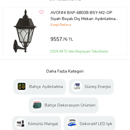
AVONNI BAP-68038-BSY-M2-OP
Siyah Boyalı Dış Mekan Aydınlatma
E27 Aluminyum Cam 23x55cm
Kargo Bedava
9557
,76 TL
1019,49 TL'den Başlayan Taksitlerle
Daha Fazla Kategori
Bahçe Aydınlatma
Güneş Enerjisi
Bahçe Dekorasyon Ürünleri
Kömürlü Mangal
Dekoratif LED Işık