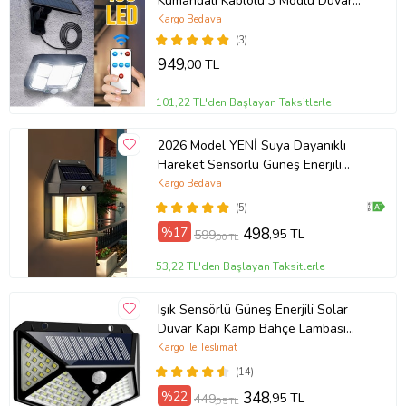
Kumandalı Kablolu 3 Modlu Duvar
Lambası
Kargo Bedava
(3)
949
,00 TL
101,22 TL'den Başlayan Taksitlerle
2026 Model YENİ Suya Dayanıklı
Hareket Sensörlü Güneş Enerjili
Solar LED Dış Mekan Bahçe Lambası
Kargo Bedava
(5)
%17
498
,95 TL
599
,00 TL
53,22 TL'den Başlayan Taksitlerle
Işık Sensörlü Güneş Enerjili Solar
Duvar Kapı Kamp Bahçe Lambası
Fotoselli Projektör 100 Led Lambalı
Kargo ile Teslimat
(14)
%22
348
,95 TL
449
,95 TL