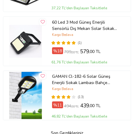
37,22 TL'den Başlayan Taksitlerle
60 Led 3 Mod Güneş Enerjili
Sensörlü Dış Mekan Solar Sokak
Bahçe
Kargo Bedava
(1)
%18
579
,00 TL
709
,00 TL
61,76 TL'den Başlayan Taksitlerle
GAMAN Cl-182-6 Solar Güneş
Enerjili Sokak Lambası Bahçe
Armatürü Aydınlatması 3 Modlu
Kargo Bedava
29cm
(13)
%11
439
,00 TL
494
,00 TL
46,82 TL'den Başlayan Taksitlerle
Son Gezdikleriniz