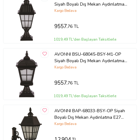
Siyah Boyalı Dış Mekan Aydınlatma
E27 Aluminyum Cam 23cm
Kargo Bedava
9557
,76 TL
1019,49 TL'den Başlayan Taksitlerle
AVONNI BSU-68045-BSY-M1-OP
Siyah Boyalı Dış Mekan Aydınlatma
E27 Aluminyum Cam 23cm
Kargo Bedava
9557
,76 TL
1019,49 TL'den Başlayan Taksitlerle
AVONNI BAP-68033-BSY-OP Siyah
Boyalı Dış Mekan Aydınlatma E27
Aluminyum Cam 40x23cm
Kargo Bedava
12.904
TL