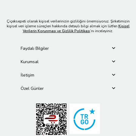
Çiçeksepeti olarak kişisel verilerinizin gizliliğini önemsiyoruz. Şirketimizin
kişisel veri işleme süreçleri hakkında detaylı bilgi almak için lütfen
Kişisel
Verilerin Korunması ve Gizlilik Politikası
’nı inceleyiniz.
Faydalı Bilgiler
Kurumsal
İletişim
Özel Günler