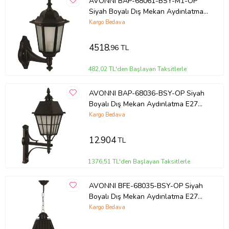
AVONNI BAP-68061-BSY-M1-OP
Siyah Boyalı Dış Mekan Aydınlatma
E27 Aluminyum Cam 25x20cm
Kargo Bedava
4518
,96 TL
482,02 TL'den Başlayan Taksitlerle
AVONNI BAP-68036-BSY-OP Siyah
Boyalı Dış Mekan Aydınlatma E27
Aluminyum Cam 40x23cm
Kargo Bedava
12.904
TL
1376,51 TL'den Başlayan Taksitlerle
AVONNI BFE-68035-BSY-OP Siyah
Boyalı Dış Mekan Aydınlatma E27
Aluminyum Cam 23cm
Kargo Bedava