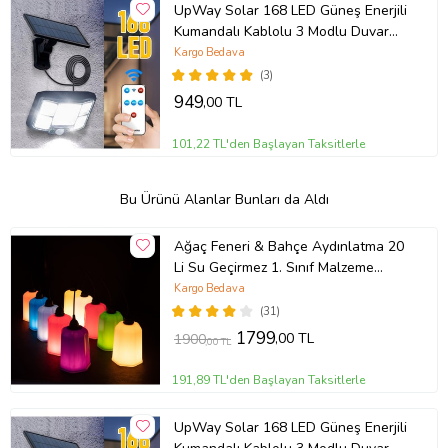
UpWay Solar 168 LED Güneş Enerjili
Kumandalı Kablolu 3 Modlu Duvar
Lambası
Kargo Bedava
(3)
949
,00 TL
101,22 TL'den Başlayan Taksitlerle
Bu Ürünü Alanlar Bunları da Aldı
Ağaç Feneri & Bahçe Aydınlatma 20
Li Su Geçirmez 1. Sınıf Malzeme
Parlak Pilastik
Kargo Bedava
(31)
1799
,00 TL
1900
,00 TL
191,89 TL'den Başlayan Taksitlerle
UpWay Solar 168 LED Güneş Enerjili