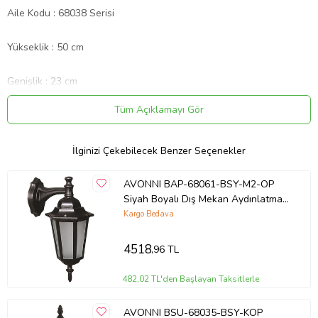
Aile Kodu : 68038 Serisi
Yükseklik : 50 cm
Genişlik : 23 cm
Tüm Açıklamayı Gör
Derinlik : 55 cm
Ampül Türü : 1 x E27 Max. 60W - DAHİL DEĞİLDİR
İlginizi Çekebilecek Benzer Seçenekler
Renk : Siyah
AVONNI BAP-68061-BSY-M2-OP
Siyah Boyalı Dış Mekan Aydınlatma
E27 Aluminyum Cam 25x20cm
Kargo Bedava
Kaplama Türü : Boyal?
4518
,96 TL
Materyal : Aluminyum, Cam, Yok
482,02 TL'den Başlayan Taksitlerle
Ürün Kodu:
kcm27182833
AVONNI BSU-68035-BSY-KOP