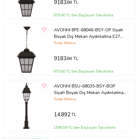
9183
,84 TL
979,60 TL'den Başlayan Taksitlerle
AVONNI BFE-68046-BSY-OP Siyah
Boyalı Dış Mekan Aydınlatma E27
Aluminyum Cam 23cm
Kargo Bedava
9183
,84 TL
979,60 TL'den Başlayan Taksitlerle
AVONNI BSU-68035-BSY-BOP
Siyah Boyalı Dış Mekan Aydınlatma
E27 Aluminyum Cam 23cm
Kargo Bedava
14.892
TL
1588,58 TL'den Başlayan Taksitlerle