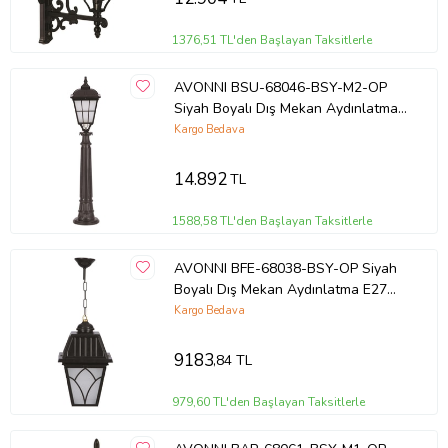
1376,51 TL'den Başlayan Taksitlerle
AVONNI BSU-68046-BSY-M2-OP
Siyah Boyalı Dış Mekan Aydınlatma
E27 Aluminyum Cam 23cm
Kargo Bedava
14.892
TL
1588,58 TL'den Başlayan Taksitlerle
AVONNI BFE-68038-BSY-OP Siyah
Boyalı Dış Mekan Aydınlatma E27
Aluminyum Cam 23cm
Kargo Bedava
9183
,84 TL
979,60 TL'den Başlayan Taksitlerle