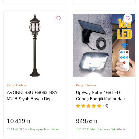
Kargo Bedava
Kargo Bedava
AVONNI BSU-68063-BSY-
UpWay Solar 168 LED
M2-B Siyah Boyalı Dış
Güneş Enerjili Kumandalı
Mekan Aydınlatma E27
Kablolu 3 Modlu Duvar
(3)
Aluminyum Döküm Dip
Lambası
Polikarbon Cam 20cm
10.419
949
TL
,00 TL
1111,42 TL'den Başlayan Taksitlerle
101,22 TL'den Başlayan Taksitlerle