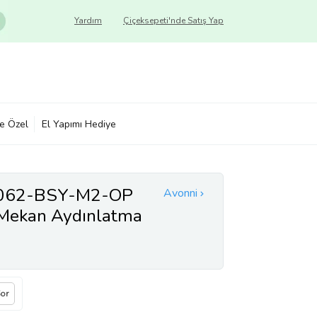
Yardım
Çiçeksepeti'nde Satış Yap
ye Özel
El Yapımı Hediye
062-BSY-M2-OP
Avonni
 Mekan Aydınlatma
Polikarbon Cam
Sor