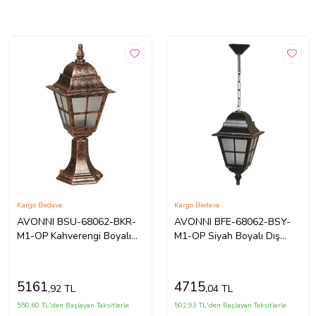
Kargo Bedava
Kargo Bedava
AVONNI BSU-68062-BKR-
AVONNI BFE-68062-BSY-
M1-OP Kahverengi Boyalı
M1-OP Siyah Boyalı Dış
Dış Mekan Aydınlatma E27
Mekan Aydınlatma E27
Aluminyum Polikarbon Cam
Aluminyum Polikarbon Cam
18cm
18cm
5161
4715
,92 TL
,04 TL
550,60 TL'den Başlayan Taksitlerle
502,93 TL'den Başlayan Taksitlerle