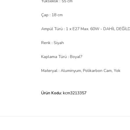
Yükseklik : 55 cm
Çap : 18 cm
Ampül Türü : 1 x E27 Max. 60W - DAHİL DEĞİL
Renk : Siyah
Kaplama Türü : Boyal?
Materyal : Aluminyum, Polikarbon Cam, Yok
Ürün Kodu:
kcm3213357