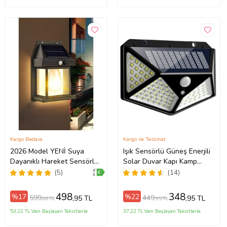
Kargo Bedava
Kargo ile Teslimat
2026 Model YENİ Suya
Işık Sensörlü Güneş Enerjili
Dayanıklı Hareket Sensörlü
Solar Duvar Kapı Kamp
Güneş Enerjili Solar LED Dış
Bahçe Lambası Fotoselli
(5)
(14)
Mekan Bahçe Lambası
Projektör 100 Led Lambalı
498
348
%17
%22
599
449
,95 TL
,95 TL
,00 TL
,95 TL
53,22 TL'den Başlayan Taksitlerle
37,22 TL'den Başlayan Taksitlerle