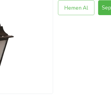
Sep
Hemen Al