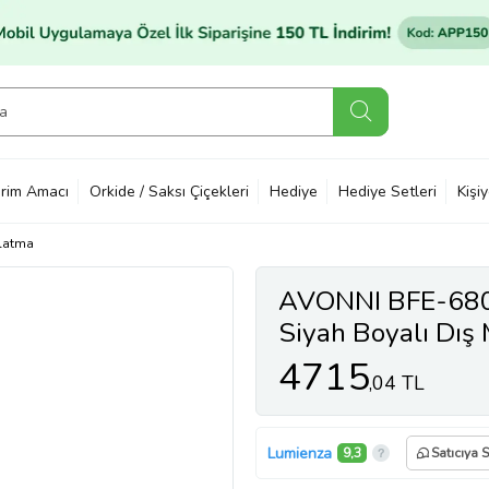
rim Amacı
Orkide / Saksı Çiçekleri
Hediye
Hediye Setleri
Kişi
latma
AVONNI BFE-68
Siyah Boyalı Dış
E27 Aluminyum 
4715
,04 TL
18cm
Lumienza
9,3
Satıcıya 