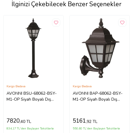
İlginizi Çekebilecek Benzer Seçenekler
Kargo Bedava
Kargo Bedava
AVONNI BSU-68062-BSY-
AVONNI BAP-68062-BSY-
M1-OP Siyah Boyalı Dış
M1-OP Siyah Boyalı Dış
Mekan Aydınlatma E27
Mekan Aydınlatma E27
Aluminyum Polikarbon Cam
Aluminyum Polikarbon Cam
18cm
25x18cm
7820
5161
,40 TL
,92 TL
834,17 TL'den Başlayan Taksitlerle
550,60 TL'den Başlayan Taksitlerle