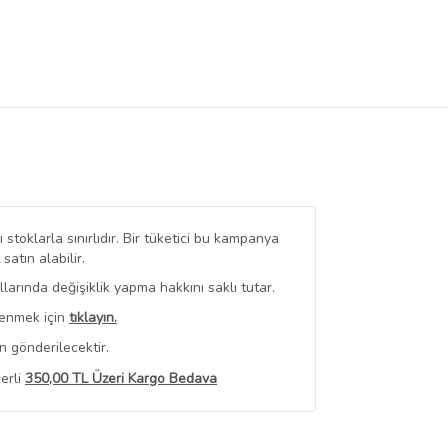
stoklarla sınırlıdır. Bir tüketici bu kampanya
tın alabilir.
arında değişiklik yapma hakkını saklı tutar.
renmek için
tıklayın.
n gönderilecektir.
erli
350,00 TL Üzeri Kargo Bedava
 Görüntüle
iyat bilgileri, satıcı tarafından