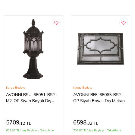
Kargo Bedava
Kargo Bedava
AVONNI BSU-68051-BSY-
AVONNI BFE-68065-BSY-
M2-OP Siyah Boyalı Dış
OP Siyah Boyalı Dış Mekan
Mekan Aydınlatma E27
Aydınlatma E27 Aluminyum
Aluminyum Polikarbon Cam
Polikarbon Cam 20x13cm
15cm
5709
6598
,12 TL
,32 TL
608,97 TL'den Başlayan Taksitlerle
703,82 TL'den Başlayan Taksitlerle