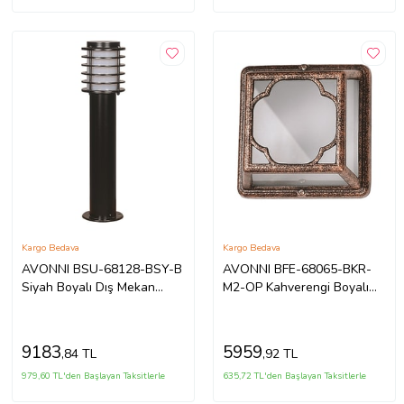
Kargo Bedava
Kargo Bedava
AVONNI BSU-68128-BSY-B
AVONNI BFE-68065-BKR-
Siyah Boyalı Dış Mekan
M2-OP Kahverengi Boyalı
Aydınlatma E27 Aluminyum
Dış Mekan Aydınlatma E27
Polikarbon Cam 17cm
Aluminyum Polikarbon Cam
20x13cm
9183
5959
,84 TL
,92 TL
979,60 TL'den Başlayan Taksitlerle
635,72 TL'den Başlayan Taksitlerle