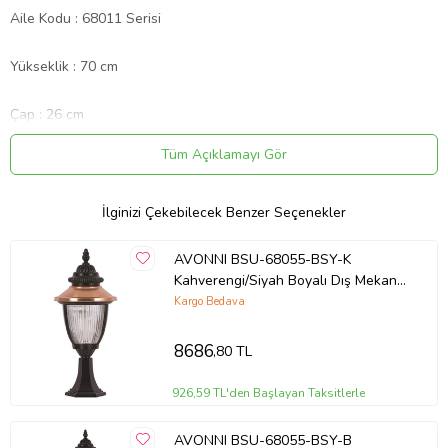
Aile Kodu : 68011 Serisi
Yükseklik : 70 cm
Çap : 26 cm
Tüm Açıklamayı Gör
Ampül Türü : 1 x E27 Max. 60W - DAHİL DEĞİLDİR
Renk : Kahverengi/Siyah
İlginizi Çekebilecek Benzer Seçenekler
Kaplama Türü : Boyal?
AVONNI BSU-68055-BSY-K
Kahverengi/Siyah Boyalı Dış Mekan
Aydınlatma E27 Aluminyum
Kargo Bedava
Materyal : Aluminyum, Polikarbon Cam, Yok
Polikarbon Cam 25cm
8686
,80 TL
Ürün Kodu:
kcm81679760
926,59 TL'den Başlayan Taksitlerle
AVONNI BSU-68055-BSY-B