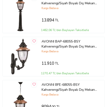
Kahverengi/Siyah Boyalı Dış Mekan
Aydınlatma E27 Aluminyum
Kargo Bedava
Polikarbon Cam 25cm
13.894
TL
1482,06 TL'den Başlayan Taksitlerle
AVONNI BAP-68055-BSY
Kahverengi/Siyah Boyalı Dış Mekan
Aydınlatma E27 Aluminyum
Kargo Bedava
Polikarbon Cam 38x25cm
11.910
TL
1270,47 TL'den Başlayan Taksitlerle
AVONNI BFE-68055-BSY
Kahverengi/Siyah Boyalı Dış Mekan
Aydınlatma E27 Aluminyum
Kargo Bedava
Polikarbon Cam 25cm
8094
,00 TL