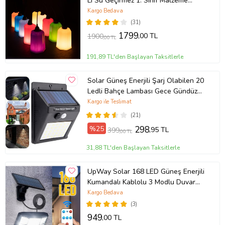
Li Su Geçirmez 1. Sınıf Malzeme
Parlak Pilastik
Kargo Bedava
(31)
1799
,00 TL
1900
,00 TL
191,89 TL'den Başlayan Taksitlerle
Solar Güneş Enerjili Şarj Olabilen 20
Ledli Bahçe Lambası Gece Gündüz
Sensörlü 4480
Kargo ile Teslimat
(21)
%25
298
,95 TL
399
,00 TL
31,88 TL'den Başlayan Taksitlerle
UpWay Solar 168 LED Güneş Enerjili
Kumandalı Kablolu 3 Modlu Duvar
Lambası
Kargo Bedava
(3)
949
,00 TL