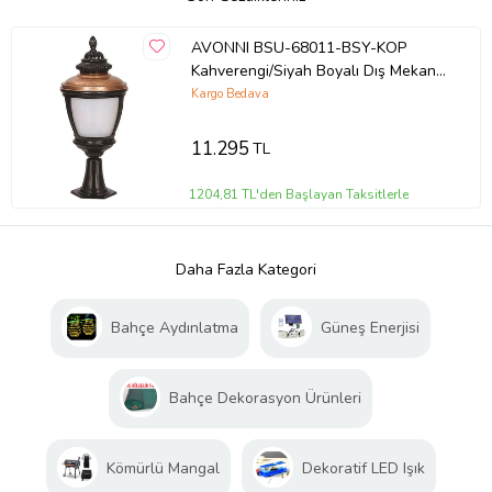
AVONNI BSU-68011-BSY-KOP
Kahverengi/Siyah Boyalı Dış Mekan
Aydınlatma E27 Aluminyum
Kargo Bedava
Polikarbon Cam 26cm
11.295
TL
1204,81 TL'den Başlayan Taksitlerle
Daha Fazla Kategori
Bahçe Aydınlatma
Güneş Enerjisi
Bahçe Dekorasyon Ürünleri
Kömürlü Mangal
Dekoratif LED Işık