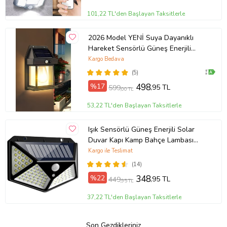
101,22 TL'den Başlayan Taksitlerle
2026 Model YENİ Suya Dayanıklı
Hareket Sensörlü Güneş Enerjili
Solar LED Dış Mekan Bahçe Lambası
Kargo Bedava
(5)
%17
498
,95 TL
599
,00 TL
53,22 TL'den Başlayan Taksitlerle
Işık Sensörlü Güneş Enerjili Solar
Duvar Kapı Kamp Bahçe Lambası
Fotoselli Projektör 100 Led Lambalı
Kargo ile Teslimat
(14)
%22
348
,95 TL
449
,95 TL
37,22 TL'den Başlayan Taksitlerle
Son Gezdikleriniz