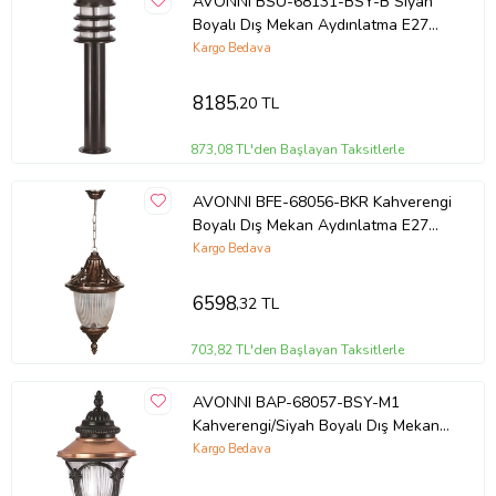
AVONNI BSU-68131-BSY-B Siyah
Boyalı Dış Mekan Aydınlatma E27
Aluminyum Polikarbon Cam 20cm
Kargo Bedava
8185
,20 TL
873,08 TL'den Başlayan Taksitlerle
AVONNI BFE-68056-BKR Kahverengi
Boyalı Dış Mekan Aydınlatma E27
Aluminyum Polikarbon Cam 26cm
Kargo Bedava
6598
,32 TL
703,82 TL'den Başlayan Taksitlerle
AVONNI BAP-68057-BSY-M1
Kahverengi/Siyah Boyalı Dış Mekan
Aydınlatma E27 Aluminyum
Kargo Bedava
Polikarbon Cam 30x25cm