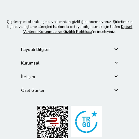
Çiçeksepeti olarak kişisel verilerinizin gizliliğini önemsiyoruz. Şirketimizin
kişisel veri işleme süreçleri hakkında detaylı bilgi almak için lütfen
Kişisel
Verilerin Korunması ve Gizlilik Politikası
’nı inceleyiniz.
Faydalı Bilgiler
Kurumsal
İletişim
Özel Günler