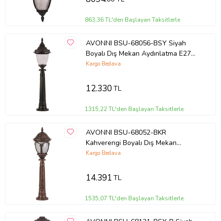
863,36 TL'den Başlayan Taksitlerle
AVONNI BSU-68056-BSY Siyah
Boyalı Dış Mekan Aydınlatma E27
Aluminyum Polikarbon Cam 26cm
Kargo Bedava
12.330
TL
1315,22 TL'den Başlayan Taksitlerle
AVONNI BSU-68052-BKR
Kahverengi Boyalı Dış Mekan
Aydınlatma E27 Aluminyum
Kargo Bedava
Polikarbon Cam 25cm
14.391
TL
1535,07 TL'den Başlayan Taksitlerle