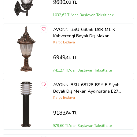
9680
,88 TL
1032,62 TL'den Başlayan Taksitlerle
AVONNI BSU-68056-BKR-M1-K
Kahverengi Boyalı Dış Mekan
Aydınlatma E27 Aluminyum
Kargo Bedava
Polikarbon Cam 26cm
6949
,44 TL
741,27 TL'den Başlayan Taksitlerle
AVONNI BSU-68128-BSY-B Siyah
Boyalı Dış Mekan Aydınlatma E27
Aluminyum Polikarbon Cam 17cm
Kargo Bedava
9183
,84 TL
979,60 TL'den Başlayan Taksitlerle