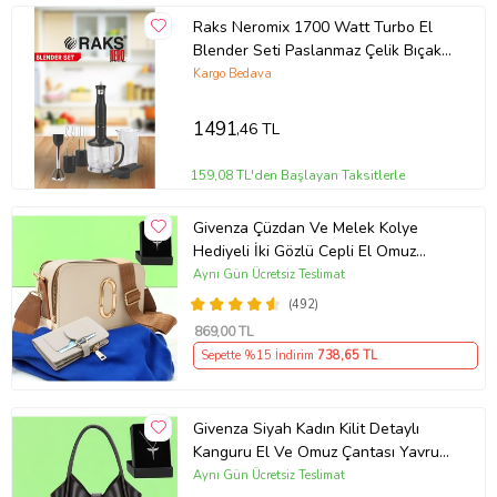
Raks Neromix 1700 Watt Turbo El
Blender Seti Paslanmaz Çelik Bıçaklı
Kahvaltı Bı
Kargo Bedava
1491
,46 TL
159,08 TL'den Başlayan Taksitlerle
Givenza Çüzdan Ve Melek Kolye
Hediyeli İki Gözlü Cepli El Omuz
Çanta (Krem)
Aynı Gün Ücretsiz Teslimat
(492)
869
,00 TL
Sepette %15 İndirim
738
,65 TL
Givenza Siyah Kadın Kilit Detaylı
Kanguru El Ve Omuz Çantası Yavru
Çantalı Cüzdan Ve Kolye Hediyeli
Aynı Gün Ücretsiz Teslimat