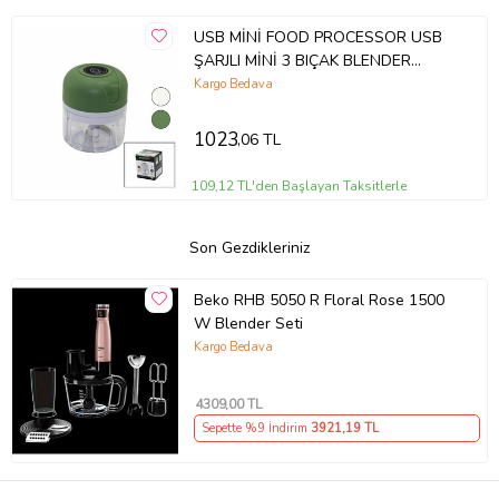
USB MİNİ FOOD PROCESSOR USB
ŞARJLI MİNİ 3 BIÇAK BLENDER
RONDO DOĞRAYICI 250ML - 45W
Kargo Bedava
(5343)
1023
,06 TL
109,12 TL'den Başlayan Taksitlerle
Son Gezdikleriniz
Beko RHB 5050 R Floral Rose 1500
W Blender Seti
Kargo Bedava
4309
,00 TL
Sepette %9 İndirim
3921
,19 TL