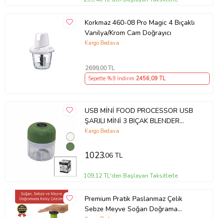
Korkmaz 460-08 Pro Magic 4 Bıçaklı
Vanilya/Krom Cam Doğrayıcı
Kargo Bedava
2699
,00 TL
Sepette %9 İndirim
2456
,09 TL
USB MİNİ FOOD PROCESSOR USB
ŞARJLI MİNİ 3 BIÇAK BLENDER
RONDO DOĞRAYICI 250ML - 45W
Kargo Bedava
(5343)
1023
,06 TL
109,12 TL'den Başlayan Taksitlerle
Premium Pratik Paslanmaz Çelik
Sebze Meyve Soğan Doğrama