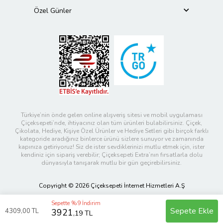
Özel Günler
Türkiye’nin önde gelen online alışveriş sitesi ve mobil uygulaması
Çiçeksepeti’nde, ihtiyacınız olan tüm ürünleri bulabilirsiniz. Çiçek,
Çikolata, Hediye, Kişiye Özel Ürünler ve Hediye Setleri gibi birçok farklı
kategoride aradığınız binlerce ürünü sizlere sunuyor ve zamanında
kapınıza getiriyoruz! Siz de ister sevdiklerinizi mutlu etmek için, ister
kendiniz için sipariş verebilir; Çiçeksepeti Extra’nın fırsatlarla dolu
dünyasıyla tanışarak mutlu bir gün geçirebilirsiniz.
Copyright © 2026 Çiçeksepeti İnternet Hizmetleri A.Ş
Sepette %9 İndirim
Sepete Ekle
4309
,00 TL
3921
,19 TL