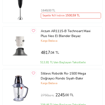
2.33 kg
1649
,00 TL
Yükseklik
Sepette %9 İndirim
1500
,59 TL
41 cm
Derinlik
Arzum AR1115-B Technoart Maxi
20 cm
Plus Neo El Blender Beyaz
Genişlik
Kargo Bedava
24 cm
4817
Ürün Kodu:
kcm91719498
,04 TL
513,81 TL'den Başlayan Taksitlerle
Stilevs Robotik Ro-1500 Mega
Doğrayıcı Rondo Siyah-Bakır
Kargo Bedava
2245
,00 TL
2750
,00 TL
239,46 TL'den Başlayan Taksitlerle