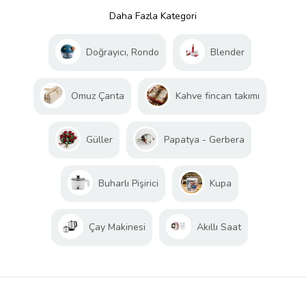
Daha Fazla Kategori
Doğrayıcı, Rondo
Blender
Omuz Çanta
Kahve fincan takımı
Güller
Papatya - Gerbera
Buharlı Pişirici
Kupa
Çay Makinesi
Akıllı Saat