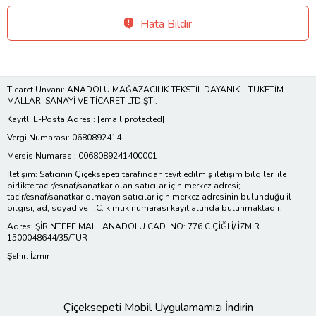
Hata Bildir
Ticaret Ünvanı: ANADOLU MAĞAZACILIK TEKSTİL DAYANIKLI TÜKETİM
MALLARI SANAYİ VE TİCARET LTD.ŞTİ.
Kayıtlı E-Posta Adresi:
[email protected]
Vergi Numarası: 0680892414
Mersis Numarası: 0068089241400001
İletişim: Satıcının Çiçeksepeti tarafından teyit edilmiş iletişim bilgileri ile
birlikte tacir/esnaf/sanatkar olan satıcılar için merkez adresi;
tacir/esnaf/sanatkar olmayan satıcılar için merkez adresinin bulunduğu il
bilgisi, ad, soyad ve T.C. kimlik numarası kayıt altında bulunmaktadır.
Adres: ŞİRİNTEPE MAH. ANADOLU CAD. NO: 776 C ÇİĞLİ/ İZMİR
1500048644/35/TUR
Şehir: İzmir
Çiçeksepeti Mobil Uygulamamızı İndirin