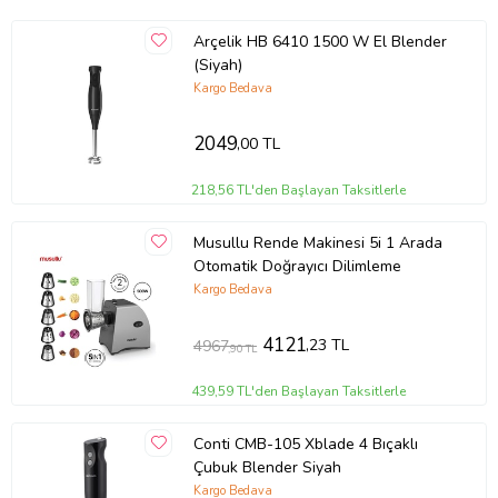
Bulaşık Makinesinde Yıkanabilir Aksesuarlar
Var
Arçelik HB 6410 1500 W El Blender
(Siyah)
Doğrama Kabı Malzemesi
Kargo Bedava
Plastik
Paslanmaz Çelik Blender
2049
,00 TL
Var
218,56 TL'den Başlayan Taksitlerle
Paslanmaz Çelik Çırpıcı
Var
Musullu Rende Makinesi 5i 1 Arada
Paslanmaz Çelik Bıçak
Otomatik Doğrayıcı Dilimleme
Kargo Bedava
Var
Doğrayıcı Kabı
4121
,23 TL
4967
,90 TL
Var
Blender Ayağı Malzemesi
439,59 TL'den Başlayan Taksitlerle
Metal
Conti CMB-105 Xblade 4 Bıçaklı
Ölçüler
Çubuk Blender Siyah
Ağırlık
Kargo Bedava