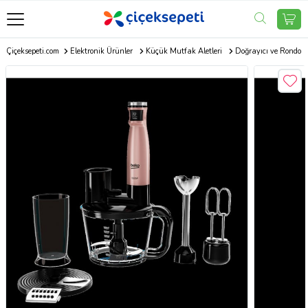
Çiçeksepeti.com
Elektronik Ürünler
Küçük Mutfak Aletleri
Doğrayıcı ve Rondo