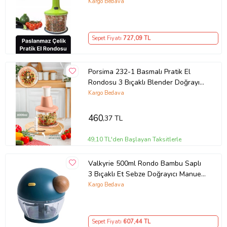
Bıçaklı Üstten Basmalı El Rondosu
Kargo Bedava
Blender
Sepet Fiyatı
727
,09 TL
Porsima 232-1 Basmalı Pratik El
Rondosu 3 Bıçaklı Blender Doğrayıcı
1000ml Pembe
Kargo Bedava
460
,37 TL
49,10 TL'den Başlayan Taksitlerle
Valkyrie 500ml Rondo Bambu Saplı
3 Bıçaklı Et Sebze Doğrayıcı Manuel
El Rondosu Mavi
Kargo Bedava
Sepet Fiyatı
607
,44 TL