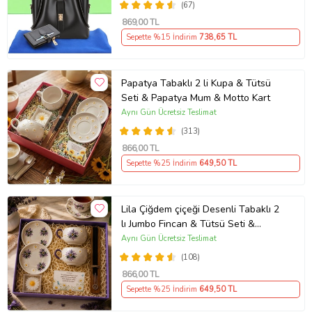
(67)
869
,00 TL
Sepette %15 İndirim
738
,65 TL
Papatya Tabaklı 2 li Kupa & Tütsü
Seti & Papatya Mum & Motto Kart
Aynı Gün Ücretsiz Teslimat
(313)
866
,00 TL
Sepette %25 İndirim
649
,50 TL
Lila Çiğdem çiçeği Desenli Tabaklı 2
lı Jumbo Fincan & Tütsü Seti &
Papatya Mum &
Aynı Gün Ücretsiz Teslimat
(108)
866
,00 TL
Sepette %25 İndirim
649
,50 TL