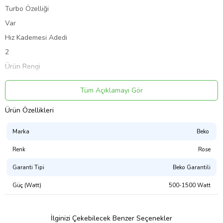
Turbo Özelliği
Var
Hız Kademesi Adedi
2
Ürün Rengi
Rose Gold
Tüm Açıklamayı Gör
Ölçü Kabı (ml)
900 mL
Ürün Özellikleri
Doğrayıcı
Marka
Beko
Var
Renk
Rose
Tek Tuşla Kontrol
Var
Garanti Tipi
Beko Garantili
O¨lc¸u¨ Kabı
Güç (Watt)
500-1500 Watt
Var
Aksesuarlar
İlginizi Çekebilecek Benzer Seçenekler