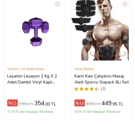
Ücretsiz / 24 Saatte Kargo
Kargo Bedava
Leyaton Leyayon 2 Kg X 2
Karın Kası Çalıştırıcı Masaj
Adet Dambıl Vinyl Kaplı
Aleti Sporcu Sixpack 6Lı Set
Dumbell Ağırlık - Mor
(2)
354
449
%11
%10
399
499
,00 TL
,95 TL
,00 TL
,95 TL
37,76 TL'den Başlayan Taksitlerle
47,99 TL'den Başlayan Taksitlerle