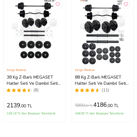
Kargo Bedava
Kargo Bedava
38 Kg Z-Barlı MEGASET
88 Kg Z-Barlı MEGASET
Halter Seti Ve Dambıl Seti
Halter Seti Ve Dambıl Seti
Ağırlık Fitness Seti
,Ağırlık Seti, Fitnes
(8)
(11)
4186
2139
5800
,00 TL
,00 TL
,00 TL
228,16 TL'den Başlayan Taksitlerle
446,50 TL'den Başlayan Taksitlerle