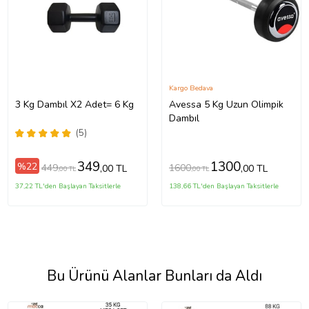
Kargo Bedava
3 Kg Dambıl X2 Adet= 6 Kg
Avessa 5 Kg Uzun Olimpik
Dambıl
(5)
349
1300
%22
449
1600
,00 TL
,00 TL
,00 TL
,00 TL
37,22 TL'den Başlayan Taksitlerle
138,66 TL'den Başlayan Taksitlerle
Bu Ürünü Alanlar Bunları da Aldı