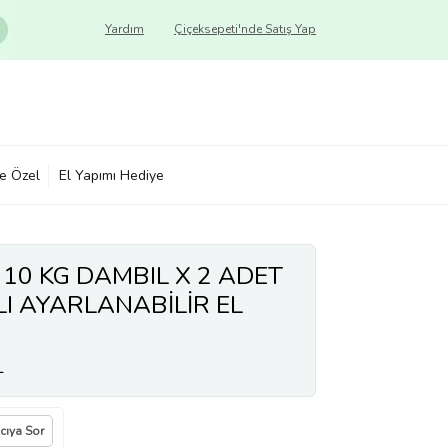
Yardım
Çiçeksepeti'nde Satış Yap
ye Özel
El Yapımı Hediye
10 KG DAMBIL X 2 ADET
LI AYARLANABİLİR EL
L
ıcıya Sor