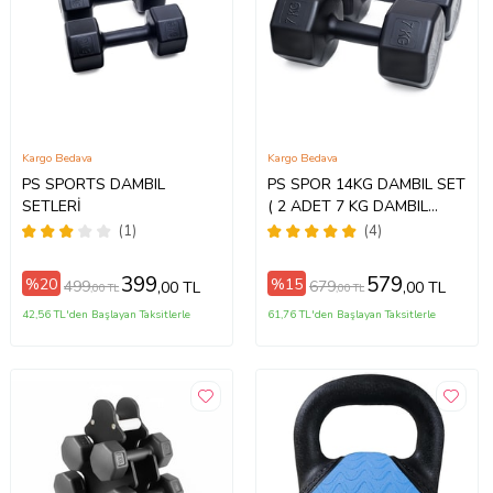
Kargo Bedava
Kargo Bedava
PS SPORTS DAMBIL
PS SPOR 14KG DAMBIL SET
SETLERİ
( 2 ADET 7 KG DAMBIL
GÖNDERİM YAPILIR )
(1)
(4)
399
579
%20
%15
499
679
,00 TL
,00 TL
,00 TL
,00 TL
42,56 TL'den Başlayan Taksitlerle
61,76 TL'den Başlayan Taksitlerle