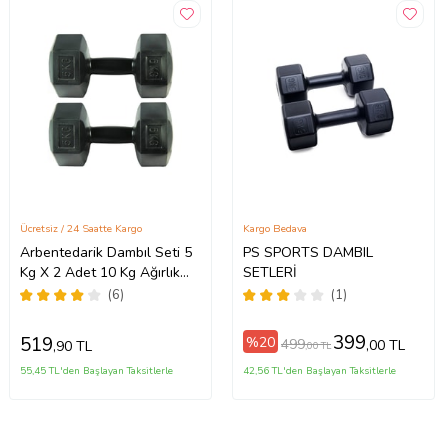
Ücretsiz / 24 Saatte Kargo
Kargo Bedava
Arbentedarik Dambıl Seti 5
PS SPORTS DAMBIL
Kg X 2 Adet 10 Kg Ağırlık
SETLERİ
Seti Dumbell Set
(6)
(1)
399
519
%20
499
,00 TL
,90 TL
,00 TL
55,45 TL'den Başlayan Taksitlerle
42,56 TL'den Başlayan Taksitlerle