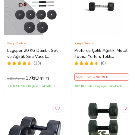
Kargo Bedava
Kargo Bedava
Ecgspor 20 KG Dambıl Seti
Proforce Çelik Ağırlık, Metal
ve Ağırlık Seti Vücut
Tutma Yerleri, Tekli
Geliştirme Aleti
Profesyonel Dambıl (40 kg)
(10)
(8)
1760
Sepet Fiyatı
3769
,75 TL
2057
,91 TL
,17 TL
187,83 TL'den Başlayan Taksitlerle
402,10 TL'den Başlayan Taksitlerle