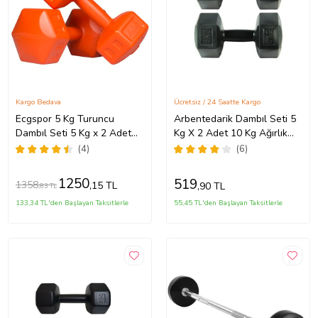
Kargo Bedava
Ücretsiz / 24 Saatte Kargo
Ecgspor 5 Kg Turuncu
Arbentedarik Dambıl Seti 5
Dambıl Seti 5 Kg x 2 Adet
Kg X 2 Adet 10 Kg Ağırlık
Toplam 10 Kg Ağırlık Seti
Seti Dumbell Set
(4)
(6)
1250
519
1358
,15 TL
,90 TL
,83 TL
133,34 TL'den Başlayan Taksitlerle
55,45 TL'den Başlayan Taksitlerle