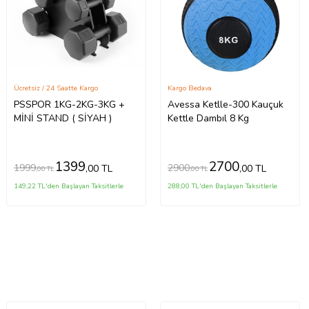
Ücretsiz / 24 Saatte Kargo
Kargo Bedava
PSSPOR 1KG-2KG-3KG +
Avessa Ketlle-300 Kauçuk
MİNİ STAND ( SİYAH )
Kettle Dambıl 8 Kg
1399
2700
1999
2900
,00 TL
,00 TL
,00 TL
,00 TL
149,22 TL'den Başlayan Taksitlerle
288,00 TL'den Başlayan Taksitlerle