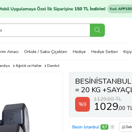
rim Amacı
Orkide / Saksı Çiçekleri
Hediye
Hediye Setleri
Kişi
Kardiyo
Ağırlık ve Halter
Dambıl
BESİNİSTANBUL 
= 20 KG +SAYAÇ
YAYI
1129,00 TL
1029
%9
,00 T
Besin İstanbul
9,7
Sat