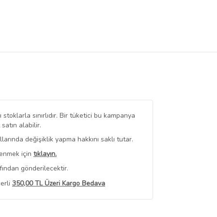
stoklarla sınırlıdır. Bir tüketici bu kampanya
tın alabilir.
arında değişiklik yapma hakkını saklı tutar.
renmek için
tıklayın.
fından gönderilecektir.
erli
350,00 TL Üzeri Kargo Bedava
 Görüntüle
iyat bilgileri, satıcı tarafından