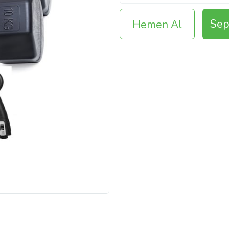
Sep
Hemen Al