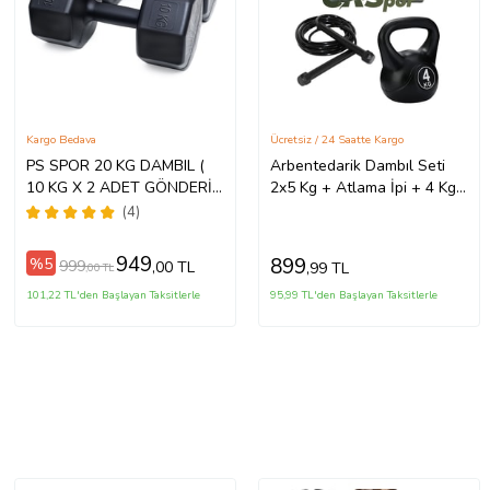
Kargo Bedava
Ücretsiz / 24 Saatte Kargo
PS SPOR 20 KG DAMBIL (
Arbentedarik Dambıl Seti
10 KG X 2 ADET GÖNDERİM
2x5 Kg + Atlama İpi + 4 Kg
YAPILIR )
Kettle Bell Seti – Evde
(4)
Fitness İçin Uygun
949
899
%5
999
,00 TL
,99 TL
,00 TL
101,22 TL'den Başlayan Taksitlerle
95,99 TL'den Başlayan Taksitlerle