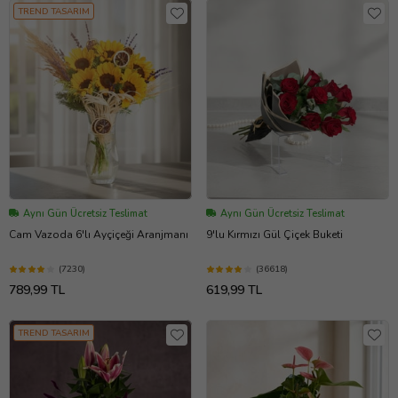
TREND TASARIM
Aynı Gün Ücretsiz Teslimat
Aynı Gün Ücretsiz Teslimat
Cam Vazoda 6'lı Ayçiçeği Aranjmanı
9'lu Kırmızı Gül Çiçek Buketi
(7230)
(36618)
789,99 TL
619,99 TL
TREND TASARIM