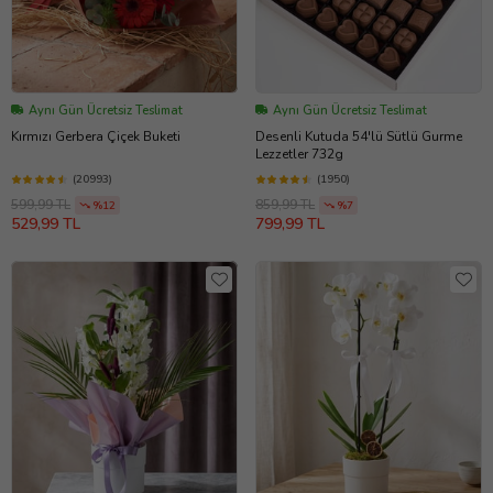
Aynı Gün Ücretsiz Teslimat
Aynı Gün Ücretsiz Teslimat
Kırmızı Gerbera Çiçek Buketi
Desenli Kutuda 54'lü Sütlü Gurme
Lezzetler 732g
(20993)
(1950)
599,99 TL
859,99 TL
%12
%7
529,99 TL
799,99 TL