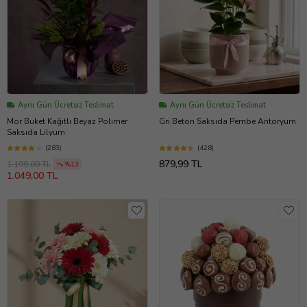
Aynı Gün Ücretsiz Teslimat
Aynı Gün Ücretsiz Teslimat
Mor Buket Kağıtlı Beyaz Polimer
Gri Beton Saksıda Pembe Antoryum
Saksıda Lilyum
(283)
(428)
879,99 TL
1.199,00 TL
%13
1.049,00 TL