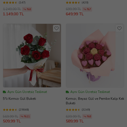
(147)
(420)
1.249,00 TL
699,99 TL
%8
%7
1.149,00 TL
649,99 TL
Aynı Gün Ücretsiz Teslimat
Aynı Gün Ücretsiz Teslimat
5'li Kırmızı Gül Buketi
Kırmızı, Beyaz Gül ve Pembe Kalp Kek
Buketi
(29848)
(3249)
569,99 TL
639,99 TL
%11
%8
509,99 TL
589,99 TL