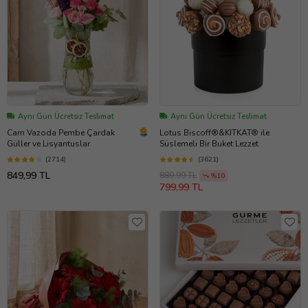
Aynı Gün Ücretsiz Teslimat
Aynı Gün Ücretsiz Teslimat
Cam Vazoda Pembe Çardak
Lotus Biscoff®&KITKAT® ile
Güller ve Lisyantuslar
Süslemeli Bir Buket Lezzet
(2714)
(3621)
849,99 TL
889,99 TL
%10
799,99 TL