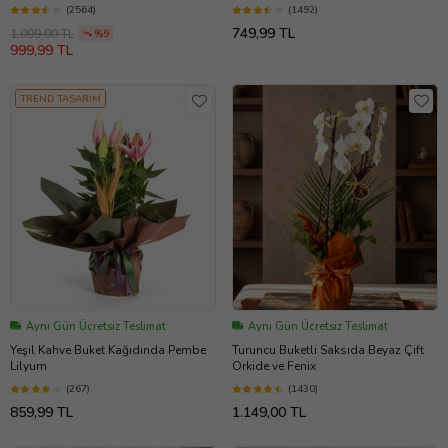
(2564)
(1492)
749,99 TL
1.099,00 TL
%9
999,99 TL
TREND TASARIM
Aynı Gün Ücretsiz Teslimat
Aynı Gün Ücretsiz Teslimat
Yeşil Kahve Buket Kağıdında Pembe
Turuncu Buketli Saksıda Beyaz Çift
Lilyum
Orkide ve Fenix
(267)
(1430)
859,99 TL
1.149,00 TL