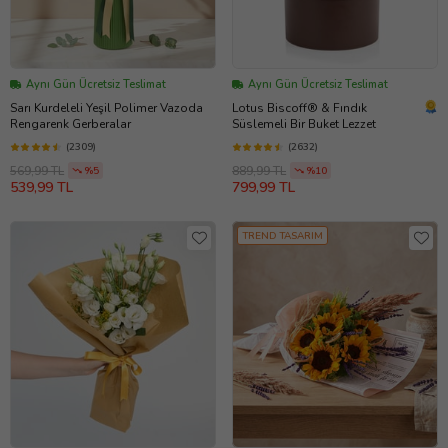
Aynı Gün Ücretsiz Teslimat
Aynı Gün Ücretsiz Teslimat
Sarı Kurdeleli Yeşil Polimer Vazoda
Lotus Biscoff® & Fındık
Rengarenk Gerberalar
Süslemeli Bir Buket Lezzet
(2309)
(2632)
569,99 TL
889,99 TL
%5
%10
539,99 TL
799,99 TL
TREND TASARIM