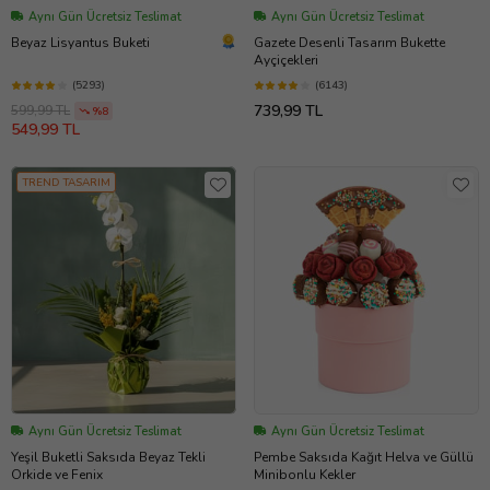
Aynı Gün Ücretsiz Teslimat
Aynı Gün Ücretsiz Teslimat
Beyaz Lisyantus Buketi
Gazete Desenli Tasarım Bukette
Ayçiçekleri
(5293)
(6143)
739,99 TL
599,99 TL
%8
549,99 TL
TREND TASARIM
Aynı Gün Ücretsiz Teslimat
Aynı Gün Ücretsiz Teslimat
Yeşil Buketli Saksıda Beyaz Tekli
Pembe Saksıda Kağıt Helva ve Güllü
Orkide ve Fenix
Minibonlu Kekler