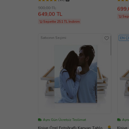
900,00 TL
699,
649,00 TL
Sepe
Sepette 251 TL İndirim
Satıcının Seçimi
EN Ç
Aynı Gün Ücretsiz Teslimat
Aynı
Kişiye Özel Fotoğraflı Kanvas Tablo
Kişiye