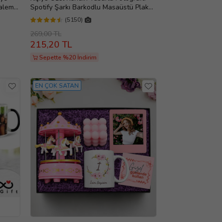
Kalem
Spotify Şarkı Barkodlu Masaüstü Plak
pa
Fotoğraf Çerçevesi
(5150)
269,00 TL
215,20 TL
Sepette %20 İndirim
EN ÇOK SATAN