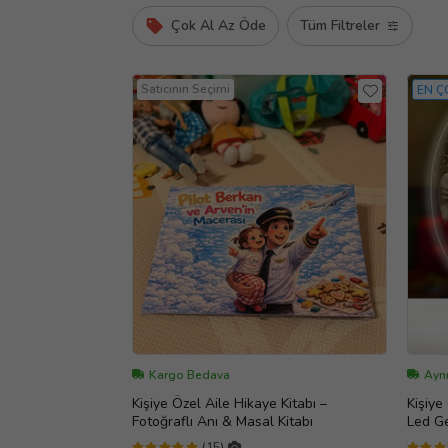
Çok Al Az Öde
Tüm Filtreler
Satıcının Seçimi
EN Ç
Kargo Bedava
Ayn
Kişiye Özel Aile Hikaye Kitabı –
Kişiye
Fotoğraflı Anı & Masal Kitabı
Led G
(15)