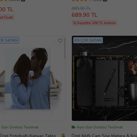
Hediye
889,90 TL
00 TL
689,90 TL
t Fiyatı
Sepette 200 TL İndirim
OK SATAN
EN ÇOK SATAN
 Gün Ücretsiz Teslimat
Aynı Gün Ücretsiz Teslimat
 Özel Fotoğraflı Kanvas Tablo
Özel Kılıflı Cam Şişe Matara & Kiş