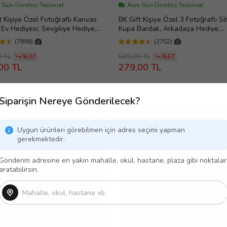
 Gün Ücretsiz Teslimat
Aynı Gün Ücretsiz Teslimat
t Kişiye Özel Fotoğraflı Kanvas
BK Gift Kişiye Özel 3 Fotoğraflı Sih
 Ev Hediyesi, Sevgiliye Hediye,
Kupa Bardak, Arkadaşa Hediye,
aşa Hediye
Sevgiliye Hediye
(7898)
(2702)
0 TL
649,00 TL
%37
%57
00 TL
279,00 TL
Siparişin Nereye Gönderilecek?
OK SATAN
EN ÇOK SATAN
Uygun ürünleri görebilmen için adres seçimi yapman
gerekmektedir.
Gönderim adresine en yakın mahalle, okul, hastane, plaza gibi noktalar
aratabilirsin.