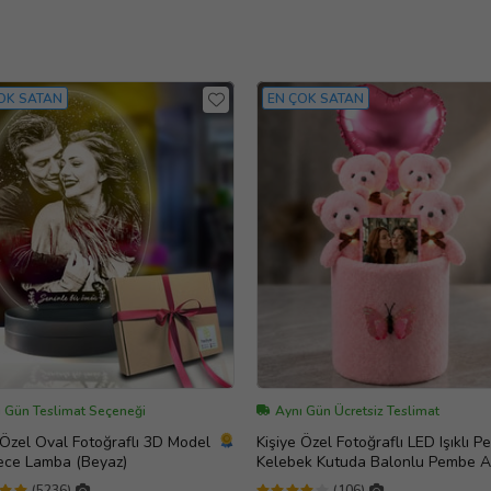
OK SATAN
EN ÇOK SATAN
ı Gün Teslimat Seçeneği
Aynı Gün Ücretsiz Teslimat
 Özel Oval Fotoğraflı 3D Model
Kişiye Özel Fotoğraflı LED Işıklı P
ece Lamba (Beyaz)
Kelebek Kutuda Balonlu Pembe Ay
Buketi – Sevgiliye, Kıza, Arkadaşa
(5236)
(106)