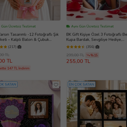
 Gün Ücretsiz Teslimat
Aynı Gün Ücretsiz Teslimat
 Varsın Tasarımlı -12 Fotoğraflı Şık
BK Gift Kişiye Özel 3 Fotoğraflı B
keti – Kalpli Balon & Çubuk
Kupa Bardak, Sevgiliye Hediye,
rlı - Kişiye Özel Çiçek Buketi
Arkadaşa Hediye
(217)
(356)
liye -Arkadaşa- Yeni Doğan Bebek
eleri Root&Hug
00 TL
299,00 TL
%15
00 TL
255,00 TL
ette 147 TL İndirim
OK SATAN
EN ÇOK SATAN