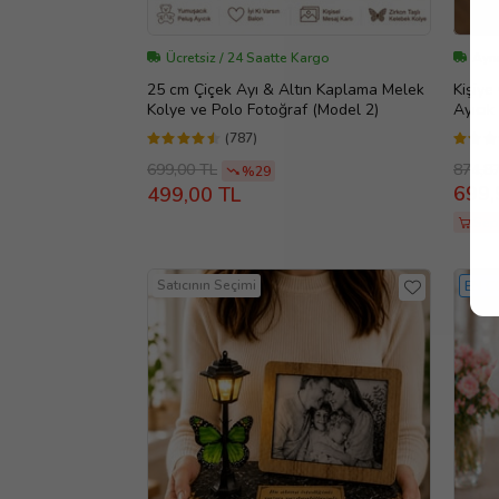
Ücretsiz / 24 Saatte Kargo
Aynı
25 cm Çiçek Ayı & Altın Kaplama Melek
Kişiye
Kolye ve Polo Fotoğraf (Model 2)
Ayıcık
(787)
874,8
699,00 TL
%29
699,
499,00 TL
Sep
Satıcının Seçimi
EN Ç