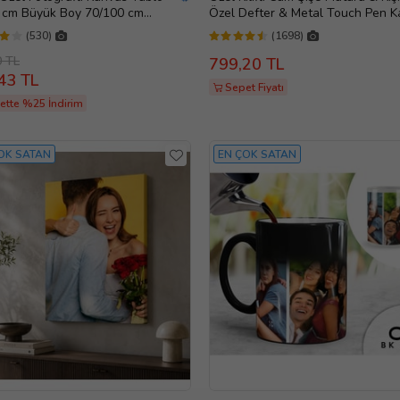
 cm Büyük Boy 70/100 cm
Özel Defter & Metal Touch Pen 
Tablosu – Sevgiliye & Aileye
& Fotoğraf Çerçevesi & Siyah Ku
(530)
(1698)
ı Hediye , Babaya Hediye
Hediye Seti
0 TL
799,20 TL
43 TL
Sepet Fiyatı
ette %25 İndirim
OK SATAN
EN ÇOK SATAN