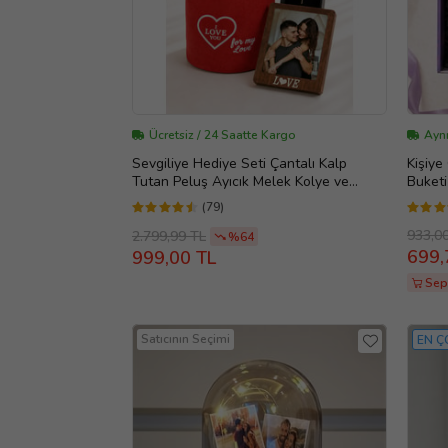
Ücretsiz / 24 Saatte Kargo
Aynı
Sevgiliye Hediye Seti Çantalı Kalp
Kişiye
Tutan Peluş Ayıcık Melek Kolye ve
Buketi
Fotoğraf Çerçevesi Romantik Hediye
Küresi
(79)
Kutusu (Kahve)
933,0
2.799,99 TL
%64
699,
999,00 TL
Sep
Satıcının Seçimi
EN Ç