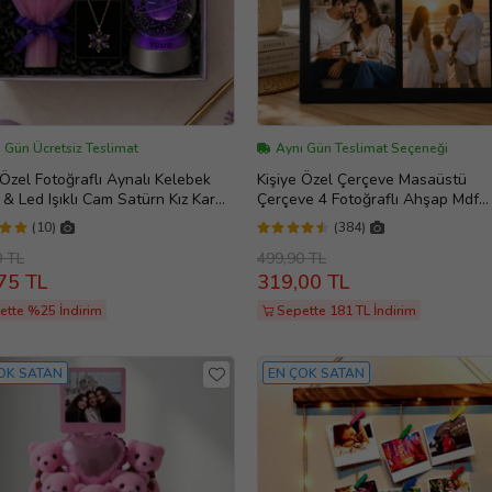
 Gün Ücretsiz Teslimat
Aynı Gün Teslimat Seçeneği
 Özel Fotoğraflı Aynalı Kelebek
Kişiye Özel Çerçeve Masaüstü
 & Led Işıklı Cam Satürn Kız Kar
Çerçeve 4 Fotoğraflı Ahşap Mdf
 Ve Lotus Kolye
Resimli Kolaj Çerçeve
(10)
(384)
0 TL
499,90 TL
75 TL
319,00 TL
ette %25 İndirim
Sepette 181 TL İndirim
OK SATAN
EN ÇOK SATAN