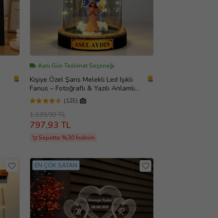
Aynı Gün Teslimat Seçeneği
Kişiye Özel Şans Melekli Led Işıklı
Fanus – Fotoğraflı & Yazılı Anlamlı
Hediye
(125)
1.139,90 TL
797,93 TL
Sepette %30 İndirim
EN ÇOK SATAN