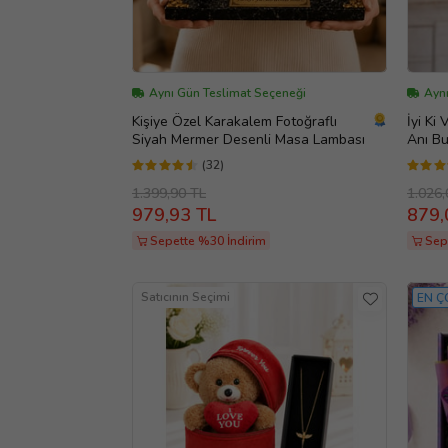
Aynı Gün Teslimat Seçeneği
Aynı
Kişiye Özel Karakalem Fotoğraflı
İyi Ki
Siyah Mermer Desenli Masa Lambası
Anı Bu
Sticke
(32)
Sevgi
1.399,90 TL
Hediy
1.026,
979,93 TL
879,
Sepette %30 İndirim
Sep
Satıcının Seçimi
EN Ç