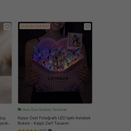
GÜNÜN ÖNERİSİ
Aynı Gün Ücretsiz Teslimat
eluş
Kişiye Özel Fotoğraflı LED Işıklı Kelebek
ıcık
Buketi – Kalpli Zarf Tasarım
(142)