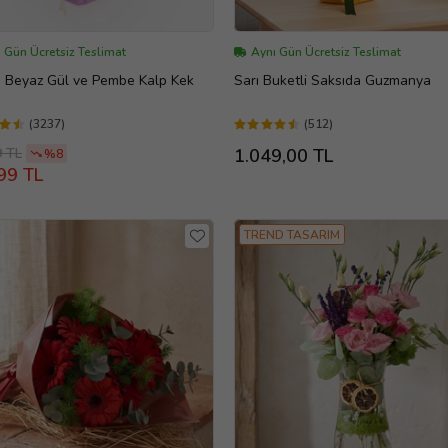
 Gün Ücretsiz Teslimat
Aynı Gün Ücretsiz Teslimat
ı, Beyaz Gül ve Pembe Kalp Kek
Sarı Buketli Saksıda Guzmanya
(3237)
(512)
9 TL
1.049,00 TL
%8
99 TL
TREND TASARIM