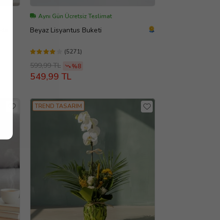
Aynı Gün Ücretsiz Teslimat
ıda
Beyaz Lisyantus Buketi
(5271)
599,99 TL
%8
549,99 TL
TREND TASARIM