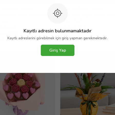
 Gün Ücretsiz Teslimat
Aynı Gün Ücretsiz Teslimat
Biscoff® & Fındık Süslemeli Bir
Pembe Buket Kağıtlı Polimer Saks
Lezzet
Pembe Lilyum
(2627)
(8379)
Kayıtlı adresin bulunmamaktadır
9 TL
709,99 TL
%10
Kayıtlı adreslerini görebilmek için giriş yapman gerekmektedir.
99 TL
Giriş Yap
TREND TASARIM