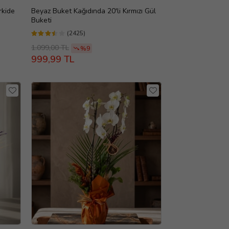
rkide
Beyaz Buket Kağıdında 20'li Kırmızı Gül
Buketi
(2425)
1.099,00 TL
%9
999,99 TL