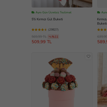
Aynı Gün Ücretsiz Teslimat
Aynı
5'li Kırmızı Gül Buketi
Kırmız
Buketi
(29827)
569,99 TL
639,9
%11
509,99 TL
589,