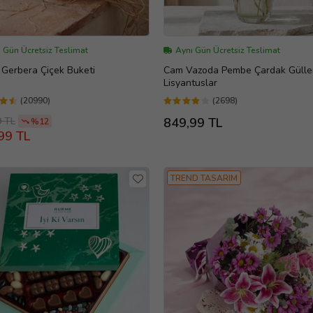
 Gün Ücretsiz Teslimat
Aynı Gün Ücretsiz Teslimat
ı Gerbera Çiçek Buketi
Cam Vazoda Pembe Çardak Gülle
Lisyantuslar
(20990)
(2698)
9 TL
849,99 TL
%12
99 TL
TREND TASARIM