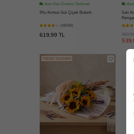
Aynı Gün Ücretsiz Teslimat
Aynı
9'lu Kırmızı Gül Çiçek Buketi
Sarı K
Renga
(36592)
569,9
619,99 TL
539,
TREND TASARIM