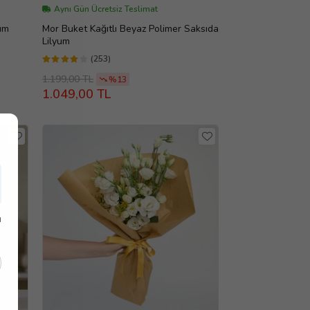
Aynı Gün Ücretsiz Teslimat
um
Mor Buket Kağıtlı Beyaz Polimer Saksıda
Lilyum
(253)
1.199,00 TL
%13
1.049,00 TL
ı