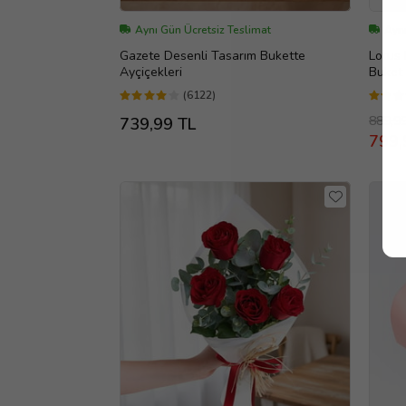
Aynı Gün Ücretsiz Teslimat
Aynı
Gazete Desenli Tasarım Bukette
Lotus 
Ayçiçekleri
Buket 
(6122)
889,9
739,99 TL
799,