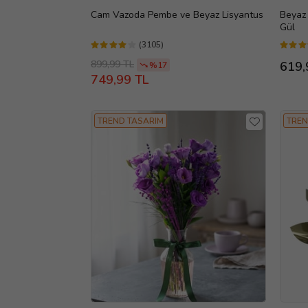
Cam Vazoda Pembe ve Beyaz Lisyantus
Beyaz 
Gül
(3105)
899,99 TL
619,
%17
749,99 TL
TREND TASARIM
TREN