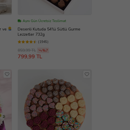
Aynı Gün Ücretsiz Teslimat
r ve
Desenli Kutuda 54'lü Sütlü Gurme
Lezzetler 732g
(1945)
859,99 TL
%7
799,99 TL