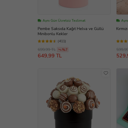
Aynı Gün Ücretsiz Teslimat
Aynı
Pembe Saksıda Kağıt Helva ve Güllü
Kırmız
Minibonlu Kekler
(411)
699,99 TL
599,9
%7
649,99 TL
529,