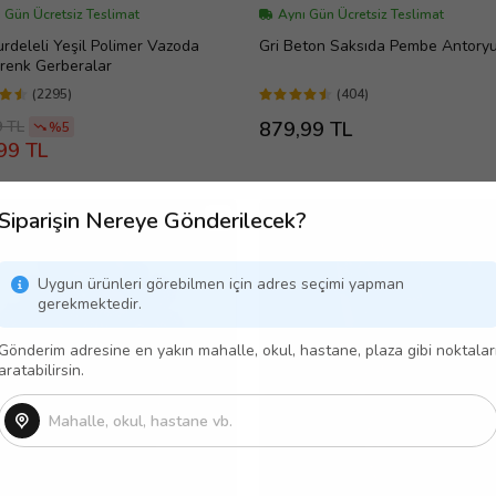
 Gün Ücretsiz Teslimat
Aynı Gün Ücretsiz Teslimat
urdeleli Yeşil Polimer Vazoda
Gri Beton Saksıda Pembe Antory
renk Gerberalar
(2295)
(404)
9 TL
879,99 TL
%5
99 TL
Siparişin Nereye Gönderilecek?
Uygun ürünleri görebilmen için adres seçimi yapman
gerekmektedir.
Gönderim adresine en yakın mahalle, okul, hastane, plaza gibi noktalar
aratabilirsin.