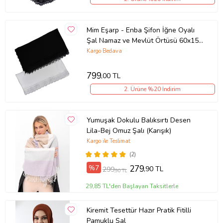
Mim Eşarp - Enba Şifon İğne Oyalı
Şal Namaz ve Mevlüt Örtüsü 60x150
cm 2 Adet Tek Fiyat (Siyah - Beyaz)
Kargo Bedava
799
,00 TL
2. Ürüne %20 İndirim
Yumuşak Dokulu Balıksırtı Desen
Lila-Bej Omuz Şalı (Karışık)
Kargo ile Teslimat
(2)
%7
279
,90 TL
299
,90 TL
29,85 TL'den Başlayan Taksitlerle
Kiremit Tesettür Hazır Pratik Fitilli
Pamuklu Şal