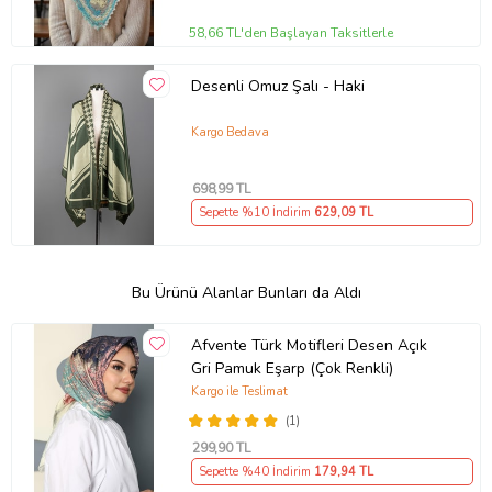
58,66 TL'den Başlayan Taksitlerle
Desenli Omuz Şalı - Haki
Kargo Bedava
698
,99 TL
Sepette %10 İndirim
629
,09 TL
Bu Ürünü Alanlar Bunları da Aldı
Afvente Türk Motifleri Desen Açık
Gri Pamuk Eşarp (Çok Renkli)
Kargo ile Teslimat
(1)
299
,90 TL
Sepette %40 İndirim
179
,94 TL