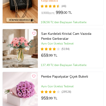
Günlük kullanım.
Kargo Bedava
(46)
999
,00 TL
1300
,00 TL
106,56 TL'den Başlayan Taksitlerle
Sarı Kurdeleli Kristal Cam Vazoda
Pembe Gerberalar
Aynı Gün Ücretsiz Teslimat
(5194)
659
,99 TL
137,49 TL'den Başlayan Taksitlerle
Pembe Papatyalar Çiçek Buketi
Aynı Gün Ücretsiz Teslimat
(29526)
959
,99 TL