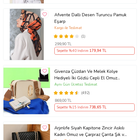
Afvente Dallı Desen Turuncu Pamuk
Eşarp
Kargo ile Teslimat
(1)
299
,90 TL
Sepette %40 İndirim
179
,94 TL
Givenza Çüzdan Ve Melek Kolye
Hediyeli İki Gözlü Cepli El Omuz
Çanta (Krem)
Aynı Gün Ücretsiz Teslimat
(492)
869
,00 TL
Sepette %15 İndirim
738
,65 TL
Arjınlıfe Siyah Kapitone Zincir Askılı
Kadın Omuz ve Çarpraz Çanta Şık ve