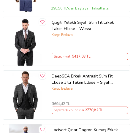
298,56 TL'den Başlayan Taksitlerle
Çizgili Yelekli Siyah Slim Fit Erkek
Takım Elbise - Wessi
Kargo Bedava
Sepet Fiyatı
5417
,03 TL
DeepSEA Erkek Antrasit Slim Fit
Ekose 3’lü Takım Elbise – Siyah
Yelekli Kare Desenli Takım 2601589
Kargo Bedava
3694
,42 TL
Sepette %25 İndirim
2770
,82 TL
Lacivert Çınar Dagron Kumaş Erkek