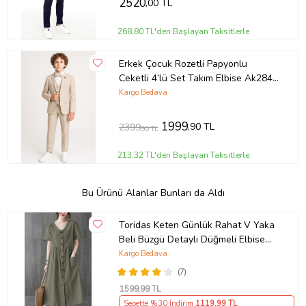
2520
,00 TL
268,80 TL'den Başlayan Taksitlerle
Erkek Çocuk Rozetli Papyonlu
Ceketli 4’lü Set Takım Elbise Ak2840
(Bej)
Kargo Bedava
1999
,90 TL
2399
,90 TL
213,32 TL'den Başlayan Taksitlerle
Bu Ürünü Alanlar Bunları da Aldı
Toridas Keten Günlük Rahat V Yaka
Beli Büzgü Detaylı Düğmeli Elbise
LN04haki3
Kargo Bedava
(7)
1599
,99 TL
Sepette %30 İndirim
1119
,99 TL