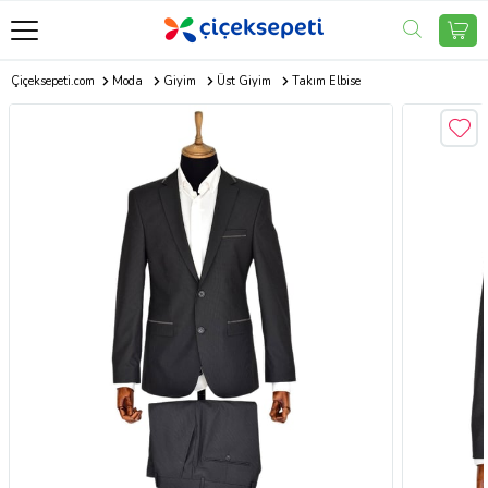
Çiçeksepeti.com
Moda
Giyim
Üst Giyim
Takım Elbise