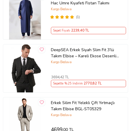
Hac Umre Kıyafeti Fistan Takımı
Kargo Bedava
(1)
Sepet Fiyatı
2239
,40 TL
DeepSEA Erkek Siyah Slim Fit 3’lü
Takım Elbise – Kareli Ekose Desenli
Yelekli Şık Takım 2600517
Kargo Bedava
3694
,42 TL
Sepette %25 İndirim
2770
,82 TL
Erkek Silim Fit Yelekli Çift Yırtmaçlı
Takım Elbise BGL-ST05329
Kargo Bedava
4699
,00 TL