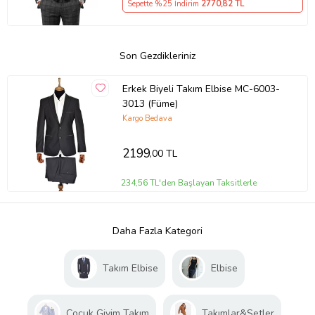
Sepette %25 İndirim
2770
,82 TL
Son Gezdikleriniz
Erkek Biyeli Takım Elbise MC-6003-
3013 (Füme)
Kargo Bedava
2199
,00 TL
234,56 TL'den Başlayan Taksitlerle
Daha Fazla Kategori
Takım Elbise
Elbise
Çocuk Giyim Takım
Takımlar&Setler