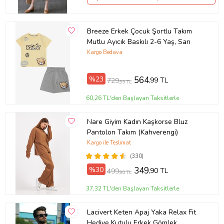
Breeze Erkek Çocuk Şortlu Takım
Mutlu Ayıcık Baskılı 2-6 Yaş, Sarı
Kargo Bedava
%23
564
,99 TL
729
,99 TL
60,26 TL'den Başlayan Taksitlerle
Nare Giyim Kadın Kaşkorse Bluz
Pantolon Takım (Kahverengi)
Kargo ile Teslimat
(330)
%30
349
,90 TL
499
,90 TL
37,32 TL'den Başlayan Taksitlerle
Lacivert Keten Apaj Yaka Relax Fit
Hediye Kutulu Erkek Gömlek