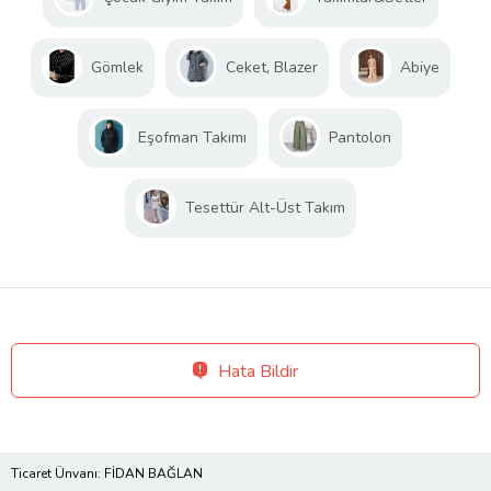
Gömlek
Ceket, Blazer
Abiye
Eşofman Takımı
Pantolon
Tesettür Alt-Üst Takım
Hata Bildir
Ticaret Ünvanı: FİDAN BAĞLAN