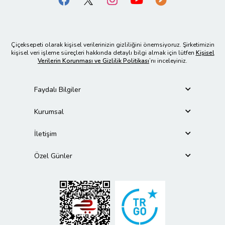
Çiçeksepeti olarak kişisel verilerinizin gizliliğini önemsiyoruz. Şirketimizin
kişisel veri işleme süreçleri hakkında detaylı bilgi almak için lütfen
Kişisel
Verilerin Korunması ve Gizlilik Politikası
’nı inceleyiniz.
Faydalı Bilgiler
Kurumsal
İletişim
Özel Günler