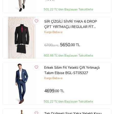
501,22 TL'den Başlayan Taksitlerle
SİR ÇİZGİLİ SİVRİ YAKA 6 DROP
ÇİFT YIRTMAÇLI REGULAR FİT
ERKEK TAKIM ELBİSE (Siyah)
Kargo Bedava
5650
,00 TL
6700
,00 TL
602,66 TL'den Başlayan Taksitlerle
Erkek Silim Fit Yelekli Çift Yırtmaçlı
Takım Elbise BGL-ST05327
Kargo Bedava
4699
,00 TL
501,22 TL'den Başlayan Taksitlerle
Tek Düğmeli Sivri Yaka Yelekli Koyu