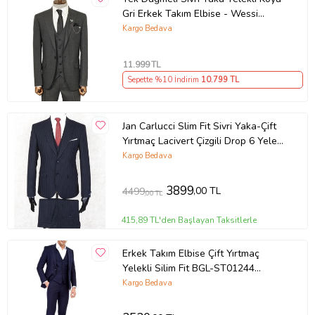
Gri Erkek Takım Elbise - Wessi
(Antrasit)
Kargo Bedava
11.999
TL
Sepette %10 İndirim
10.799
TL
Jan Carlucci Slim Fit Sivri Yaka-Çift
Yırtmaç Lacivert Çizgili Drop 6 Yelekli
Takım Elbise
Kargo Bedava
3899
,00 TL
4499
,00 TL
415,89 TL'den Başlayan Taksitlerle
Erkek Takım Elbise Çift Yırtmaç
Yelekli Silim Fit BGL-ST01244
(Lacivert)
Kargo Bedava