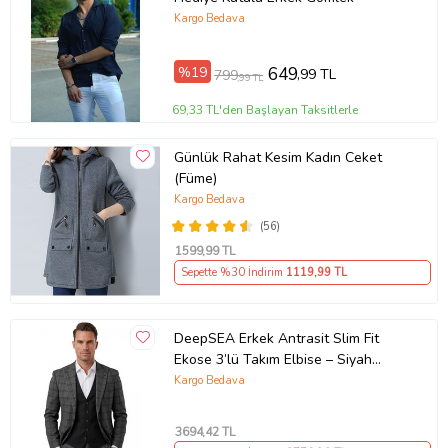
Kargo Bedava
%19
649
,99 TL
799
,99 TL
69,33 TL'den Başlayan Taksitlerle
Günlük Rahat Kesim Kadın Ceket
(Füme)
Kargo Bedava
(56)
1599
,99 TL
Sepette %30 İndirim
1119
,99 TL
DeepSEA Erkek Antrasit Slim Fit
Ekose 3’lü Takım Elbise – Siyah
Yelekli Kare Desenli Takım 2601589
Kargo Bedava
3694
,42 TL