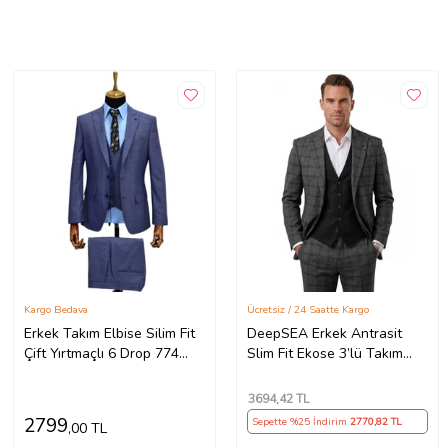
Kargo Bedava
Ücretsiz / 24 Saatte Kargo
Erkek Takım Elbise Silim Fit
DeepSEA Erkek Antrasit
Çift Yırtmaçlı 6 Drop 774
Slim Fit Ekose 3’lü Takım
(Mavi)
Elbise – Siyah Yelekli Kare
Desenli Takım 2601589
3694
,42 TL
2799
Sepette %25 İndirim
2770
,82 TL
,00 TL