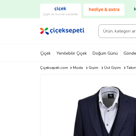
Çiçek ve Gurme Lezzetler
Çiçek
Yenilebilir Çiçek
Doğum Günü
Gönde
Çiçeksepeti.com
Moda
Giyim
Üst Giyim
Takım