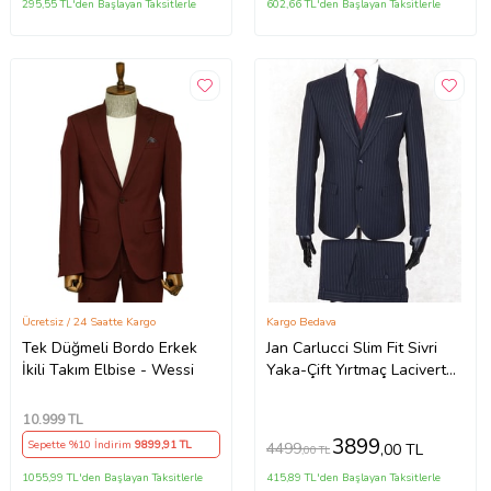
295,55 TL'den Başlayan Taksitlerle
602,66 TL'den Başlayan Taksitlerle
Ücretsiz / 24 Saatte Kargo
Kargo Bedava
Tek Düğmeli Bordo Erkek
Jan Carlucci Slim Fit Sivri
İkili Takım Elbise - Wessi
Yaka-Çift Yırtmaç Lacivert
Çizgili Drop 6 Yelekli Takım
Elbise
10.999
TL
3899
Sepette %10 İndirim
9899
,91 TL
4499
,00 TL
,00 TL
1055,99 TL'den Başlayan Taksitlerle
415,89 TL'den Başlayan Taksitlerle