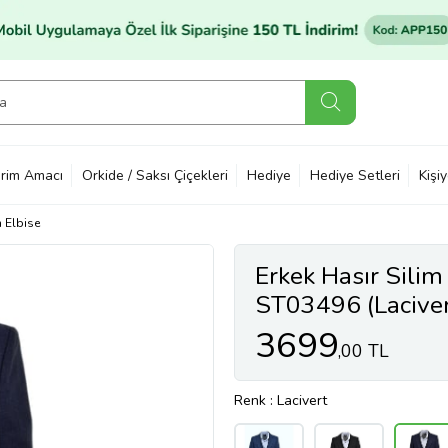
rim Amacı
Orkide / Saksı Çiçekleri
Hediye
Hediye Setleri
Kişi
 Elbise
Erkek Hasır Silim
ST03496 (Laciver
3699
,00 TL
Renk
: Lacivert