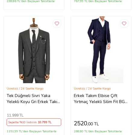
238,86 TL'den Başlayan Taksitlerle
767,99 TL'den Başlayan Taksitlerle
Ücretsiz / 24 Saatte Kargo
Ücretsiz / 24 Saatte Kargo
Tek Düğmeli Sivri Yaka
Erkek Takım Elbise Çift
Yelekli Koyu Gri Erkek Takım
Yırtmaç Yelekli Silim Fit BGL-
Elbise - Wessi (Antrasit)
ST01244 (Lacivert)
11.999
TL
2520
Sepette %10 İndirim
10.799
TL
,00 TL
1151,99 TL'den Başlayan Taksitlerle
268,80 TL'den Başlayan Taksitlerle