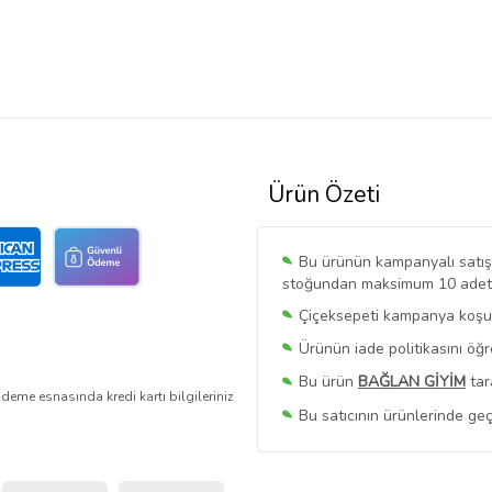
Ürün Özeti
Bu ürünün kampanyalı satışı 
stoğundan maksimum 10 adet sa
Çiçeksepeti kampanya koşull
Ürünün iade politikasını öğ
Bu ürün
BAĞLAN GİYİM
tar
deme esnasında kredi kartı bilgileriniz
Bu satıcının ürünlerinde geç
Bu Satıcının
Tüm Ürünlerini
Ürün sayfasında gördüğünüz f