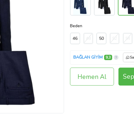
Beden
46
48
50
52
54
BAĞLAN GİYİM
9,3
Sa
Sep
Hemen Al