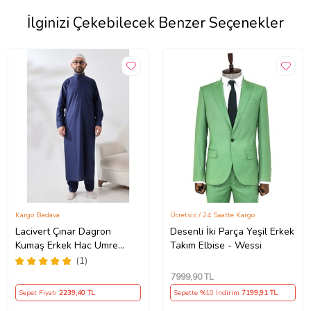
İlginizi Çekebilecek Benzer Seçenekler
Kargo Bedava
Ücretsiz / 24 Saatte Kargo
Lacivert Çınar Dagron
Desenli İki Parça Yeşil Erkek
Kumaş Erkek Hac Umre
Takım Elbise - Wessi
Kıyafeti Fistan Takımı
(1)
7999
,90 TL
Sepet Fiyatı
2239
,40 TL
Sepette %10 İndirim
7199
,91 TL