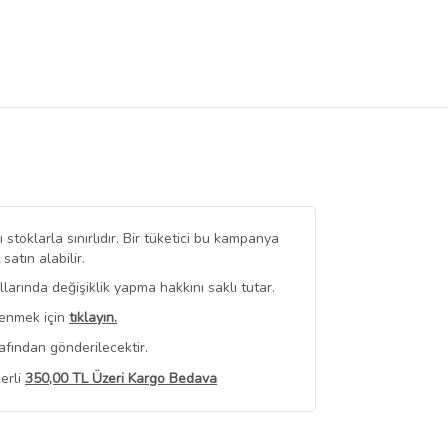
stoklarla sınırlıdır. Bir tüketici bu kampanya
tın alabilir.
arında değişiklik yapma hakkını saklı tutar.
renmek için
tıklayın.
afından gönderilecektir.
erli
350,00 TL Üzeri Kargo Bedava
 Görüntüle
iyat bilgileri, satıcı tarafından