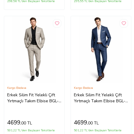
298,56 TL'den Başlayan Taksitlerle
295,55 TL'den Başlayan Taksitlerle
Kargo Bedava
Kargo Bedava
Erkek Silim Fit Yelekli Çift
Erkek Silim Fit Yelekli Çift
Yırtmaçlı Takım Elbise BGL-
Yırtmaçlı Takım Elbise BGL-
ST05329
ST05327
4699
4699
,00 TL
,00 TL
501,22 TL'den Başlayan Taksitlerle
501,22 TL'den Başlayan Taksitlerle