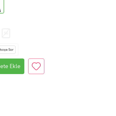
56
tıcıya Sor
ete Ekle