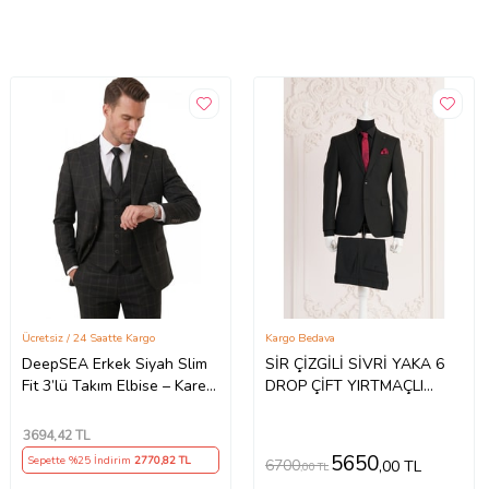
Ücretsiz / 24 Saatte Kargo
Kargo Bedava
DeepSEA Erkek Siyah Slim
SİR ÇİZGİLİ SİVRİ YAKA 6
Fit 3’lü Takım Elbise – Kareli
DROP ÇİFT YIRTMAÇLI
Ekose Desenli Yelekli Şık
REGULAR FİT ERKEK TAKIM
Takım 2600517
ELBİSE (Siyah)
3694
,42 TL
5650
Sepette %25 İndirim
2770
,82 TL
6700
,00 TL
,00 TL