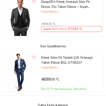
DeepSEA Erkek Antrasit Slim Fit
Ekose 3’lü Takım Elbise – Siyah
Yelekli Kare Desenli Takım 2601589
Kargo Bedava
3694
,42 TL
Sepette %25 İndirim
2770
,82 TL
Son Gezdikleriniz
Erkek Silim Fit Yelekli Çift Yırtmaçlı
Takım Elbise BGL-ST05327
Kargo Bedava
4699
,00 TL
501,22 TL'den Başlayan Taksitlerle
Daha Fazla Kategori