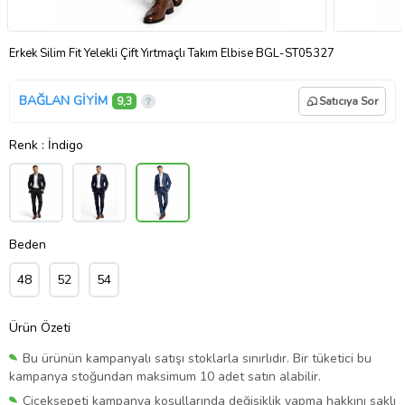
Erkek Silim Fit Yelekli Çift Yırtmaçlı Takım Elbise BGL-ST05327
BAĞLAN GİYİM
9,3
Satıcıya Sor
Renk
: İndigo
Beden
48
52
54
Ürün Özeti
Bu ürünün kampanyalı satışı stoklarla sınırlıdır. Bir tüketici bu
kampanya stoğundan maksimum 10 adet satın alabilir.
Çiçeksepeti kampanya koşullarında değişiklik yapma hakkını saklı