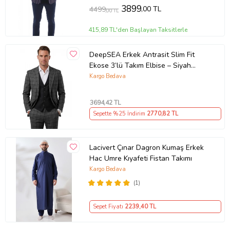
3899
,00 TL
4499
,00 TL
415,89 TL'den Başlayan Taksitlerle
DeepSEA Erkek Antrasit Slim Fit
Ekose 3’lü Takım Elbise – Siyah
Yelekli Kare Desenli Takım 2601589
Kargo Bedava
3694
,42 TL
Sepette %25 İndirim
2770
,82 TL
Lacivert Çınar Dagron Kumaş Erkek
Hac Umre Kıyafeti Fistan Takımı
Kargo Bedava
(1)
Sepet Fiyatı
2239
,40 TL