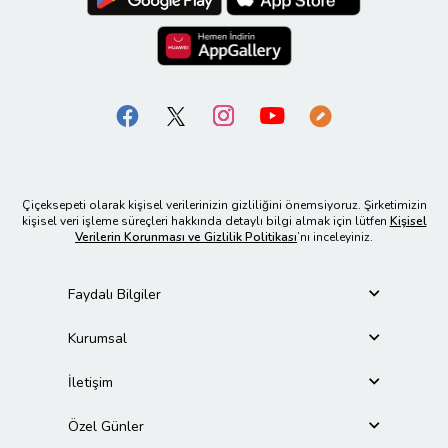
Çiçeksepeti olarak kişisel verilerinizin gizliliğini önemsiyoruz. Şirketimizin
kişisel veri işleme süreçleri hakkında detaylı bilgi almak için lütfen
Kişisel
Verilerin Korunması ve Gizlilik Politikası
’nı inceleyiniz.
Faydalı Bilgiler
Kurumsal
İletişim
Özel Günler