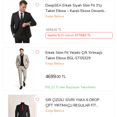
DeepSEA Erkek Siyah Slim Fit 3’lü
Takım Elbise – Kareli Ekose Desenli
Yelekli Şık Takım 2600517
Kargo Bedava
3694
,42 TL
Sepette %25 İndirim
2770
,82 TL
Erkek Silim Fit Yelekli Çift Yırtmaçlı
Takım Elbise BGL-ST05329
Kargo Bedava
4699
,00 TL
501,22 TL'den Başlayan Taksitlerle
SİR ÇİZGİLİ SİVRİ YAKA 6 DROP
ÇİFT YIRTMAÇLI REGULAR FİT
ERKEK TAKIM ELBİSE (Siyah)
Kargo Bedava