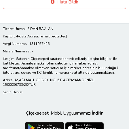
Hata Bildir
Ticaret Ünvanı: FİDAN BAĞLAN
Kayıtlı E-Posta Adresi:
[email protected]
Vergi Numarası: 1311077426
Mersis Numarası: -
İletişim: Satıcının Çiçeksepeti tarafından teyit edilmiş iletişim bilgileri ile
birlikte tacir/esnaf/sanatkar olan satıcılar için merkez adresi;
tacir/esnaf/sanatkar olmayan satıcılar için merkez adresinin bulunduğu il
bilgisi, ad, soyad ve T.C. kimlik numarası kayıt altında bulunmaktadır.
Adres: AŞAĞI MAH. OFİS SK. NO: 6 F ACIPAYAM/ DENİZLİ
1500036733/20/TUR
Şehir: Denizli
Çiçeksepeti Mobil Uygulamamızı İndirin