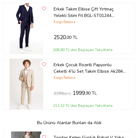
Erkek Takım Elbise Çift Yırtmaç
Yelekli Silim Fit BGL-ST01244
(Lacivert)
Kargo Bedava
2520
,00 TL
268,80 TL'den Başlayan Taksitlerle
Erkek Çocuk Rozetli Papyonlu
Ceketli 4’lü Set Takım Elbise Ak2840
(Bej)
Kargo Bedava
1999
,90 TL
2399
,90 TL
213,32 TL'den Başlayan Taksitlerle
Bu Ürünü Alanlar Bunları da Aldı
Toridas Keten Günlük Rahat V Yaka