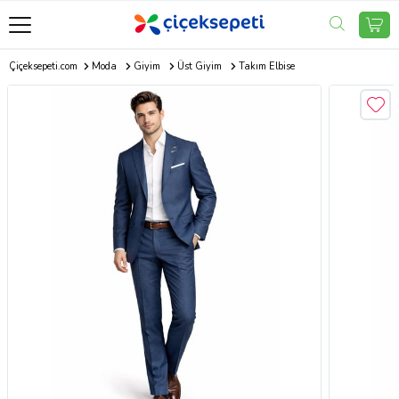
Çiçeksepeti.com
Moda
Giyim
Üst Giyim
Takım Elbise