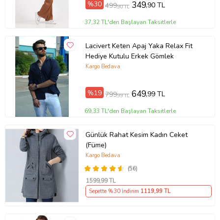
%30
349
,90 TL
499
,90 TL
37,32 TL'den Başlayan Taksitlerle
Lacivert Keten Apaj Yaka Relax Fit
Hediye Kutulu Erkek Gömlek
Kargo Bedava
%19
649
,99 TL
799
,99 TL
69,33 TL'den Başlayan Taksitlerle
Günlük Rahat Kesim Kadın Ceket
(Füme)
Kargo Bedava
(56)
1599
,99 TL
Sepette %30 İndirim
1119
,99 TL