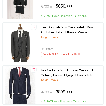
5650
,00 TL
6700
,00 TL
602,66 TL'den Başlayan Taksitlerle
Tek Düğmeli Sivri Yaka Yelekli Koyu
Gri Erkek Takım Elbise - Wessi
(Antrasit)
Kargo Bedava
11.999
TL
Sepette %10 İndirim
10.799
TL
Jan Carlucci Slim Fit Sivri Yaka-Çift
Yırtmaç Lacivert Çizgili Drop 6 Yelekli
Takım Elbise
Kargo Bedava
3899
,00 TL
4499
,00 TL
415,89 TL'den Başlayan Taksitlerle