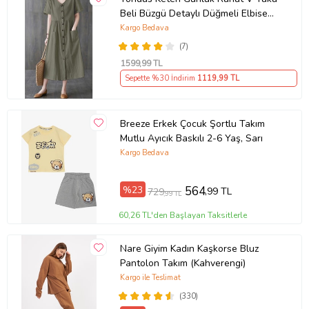
Beli Büzgü Detaylı Düğmeli Elbise
LN04haki3
Kargo Bedava
(7)
1599
,99 TL
Sepette %30 İndirim
1119
,99 TL
Breeze Erkek Çocuk Şortlu Takım
Mutlu Ayıcık Baskılı 2-6 Yaş, Sarı
Kargo Bedava
%23
564
,99 TL
729
,99 TL
60,26 TL'den Başlayan Taksitlerle
Nare Giyim Kadın Kaşkorse Bluz
Pantolon Takım (Kahverengi)
Kargo ile Teslimat
(330)