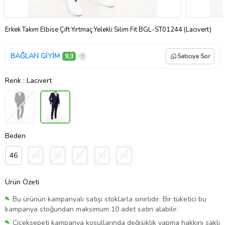
Erkek Takım Elbise Çift Yırtmaç Yelekli Silim Fit BGL-ST01244 (Lacivert)
BAĞLAN GİYİM
9,3
Satıcıya Sor
Renk
: Lacivert
Beden
46
48
50
52
54
56
Ürün Özeti
Bu ürünün kampanyalı satışı stoklarla sınırlıdır. Bir tüketici bu
kampanya stoğundan maksimum 10 adet satın alabilir.
Çiçeksepeti kampanya koşullarında değişiklik yapma hakkını saklı