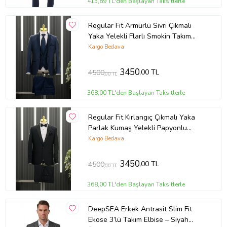
415,89 TL'den Başlayan Taksitlerle
Regular Fit Armürlü Sivri Çıkmalı
Yaka Yelekli Flarlı Smokin Takım
Elbise (Saks)
Kargo Bedava
3450
,00 TL
4500
,00 TL
368,00 TL'den Başlayan Taksitlerle
Regular Fit Kırlangıç Çıkmalı Yaka
Parlak Kumaş Yelekli Papyonlu
Smokin Takım Elbise (Lacivert)
Kargo Bedava
3450
,00 TL
4500
,00 TL
368,00 TL'den Başlayan Taksitlerle
DeepSEA Erkek Antrasit Slim Fit
Ekose 3’lü Takım Elbise – Siyah