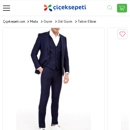
Çiçeksepeti.com
Moda
Giyim
Üst Giyim
Takım Elbise