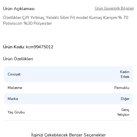
Ürün Açıklaması
Ürün Güvenliği Bilgileri
Özellikler:Çift Yırtmaç Yelekli Silim Fit model Kumaş Karışım:% 70
Poliviscon %30 Polyester
Ürün Kodu:
kcm99475012
Ürün Özellikleri
Kadın
Cinsiyet
Erkek
Malzeme
Pamuklu
Marka
Diğer
Genç
Yaş Grubu
Yetişkin
İlginizi Çekebilecek Benzer Seçenekler