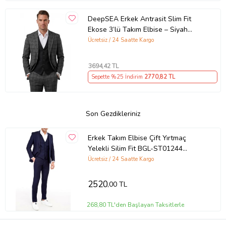
DeepSEA Erkek Antrasit Slim Fit
Ekose 3’lü Takım Elbise – Siyah
Yelekli Kare Desenli Takım 2601589
Ücretsiz / 24 Saatte Kargo
3694
,42 TL
Sepette %25 İndirim
2770
,82 TL
Son Gezdikleriniz
Erkek Takım Elbise Çift Yırtmaç
Yelekli Silim Fit BGL-ST01244
(Lacivert)
Ücretsiz / 24 Saatte Kargo
2520
,00 TL
268,80 TL'den Başlayan Taksitlerle