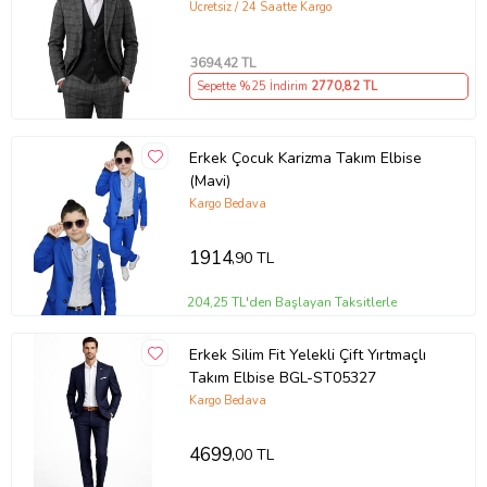
Yelekli Kare Desenli Takım 2601589
Ücretsiz / 24 Saatte Kargo
3694
,42 TL
Sepette %25 İndirim
2770
,82 TL
Erkek Çocuk Karizma Takım Elbise
(Mavi)
Kargo Bedava
1914
,90 TL
204,25 TL'den Başlayan Taksitlerle
Erkek Silim Fit Yelekli Çift Yırtmaçlı
Takım Elbise BGL-ST05327
Kargo Bedava
4699
,00 TL