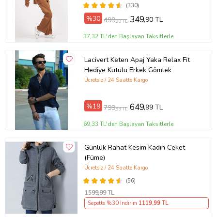
(330)
%30
349
,90 TL
499
,90 TL
37,32 TL'den Başlayan Taksitlerle
Lacivert Keten Apaj Yaka Relax Fit
Hediye Kutulu Erkek Gömlek
Ücretsiz / 24 Saatte Kargo
%19
649
,99 TL
799
,99 TL
69,33 TL'den Başlayan Taksitlerle
Günlük Rahat Kesim Kadın Ceket
(Füme)
Ücretsiz / 24 Saatte Kargo
(56)
1599
,99 TL
Sepette %30 İndirim
1119
,99 TL