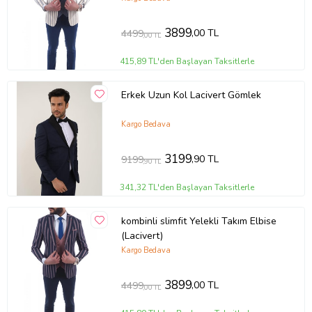
3899
,00 TL
4499
,00 TL
415,89 TL'den Başlayan Taksitlerle
Erkek Uzun Kol Lacivert Gömlek
Kargo Bedava
3199
,90 TL
9199
,90 TL
341,32 TL'den Başlayan Taksitlerle
kombinli slimfit Yelekli Takım Elbise
(Lacivert)
Kargo Bedava
3899
,00 TL
4499
,00 TL