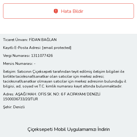
Hata Bildir
Ticaret Ünvanı: FİDAN BAĞLAN
Kayıtlı E-Posta Adresi:
[email protected]
Vergi Numarası: 1311077426
Mersis Numarası: -
İletişim: Satıcının Çiçeksepeti tarafından teyit edilmiş iletişim bilgileri ile
birlikte tacir/esnaf/sanatkar olan satıcılar için merkez adresi;
tacir/esnaf/sanatkar olmayan satıcılar için merkez adresinin bulunduğu il
bilgisi, ad, soyad ve T.C. kimlik numarası kayıt altında bulunmaktadır.
Adres: AŞAĞI MAH. OFİS SK. NO: 6 F ACIPAYAM/ DENİZLİ
1500036733/20/TUR
Şehir: Denizli
Çiçeksepeti Mobil Uygulamamızı İndirin