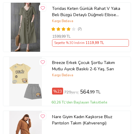
Toridas Keten Günlük Rahat V Yaka
Beli Büzgü Detaylı Düğmeli Elbise
LN04haki3
Kargo Bedava
(7)
1599
,99 TL
Sepette %30 İndirim
1119
,99 TL
Breeze Erkek Çocuk Şortlu Takım
Mutlu Ayıcık Baskılı 2-6 Yaş, Sarı
Kargo Bedava
%23
564
,99 TL
729
,99 TL
60,26 TL'den Başlayan Taksitlerle
Nare Giyim Kadın Kaşkorse Bluz
Pantolon Takım (Kahverengi)