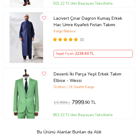
501,22 TL'den Başlayan Taksitlerle
Lacivert Çınar Dagron Kumaş Erkek
Hac Umre Kıyafeti Fistan Takımı
Kargo Bedava
(1)
Sepet Fiyatı
2239
,40 TL
Desenli İki Parça Yeşil Erkek Takım
Elbise - Wessi
Ücretsiz / 24 Saatte Kargo
7999
,90 TL
15.999
TL
853,32 TL'den Başlayan Taksitlerle
Bu Ürünü Alanlar Bunları da Aldı