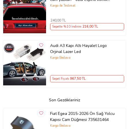
türkçe koyan sözler
Kargo ile Teslimat
240
,00 TL
Sepette %10 İndirim
216
,00 TL
Audi A3 Kapı Altı Hayalet Logo
Orjinal Lazer Led
Kargo Bedava
Sepet Fiyatı
967
,50 TL
Son Gezdikleriniz
Fiat Egea 2015-2026 Ön Sağ Yolcu
Kapısı Cam Düğmesi 735631464
Kargo Bedava