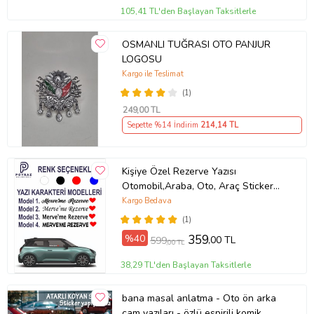
105,41 TL'den Başlayan Taksitlerle
OSMANLI TUĞRASI OTO PANJUR
LOGOSU
Kargo ile Teslimat
(1)
249
,00 TL
Sepette %14 İndirim
214
,14 TL
Kişiye Özel Rezerve Yazısı
Otomobil,Araba, Oto, Araç Sticker
(Parlak Beyaz)
Kargo Bedava
(1)
%40
359
,00 TL
599
,00 TL
38,29 TL'den Başlayan Taksitlerle
bana masal anlatma - Oto ön arka
cam yazıları - özlü espirili komik