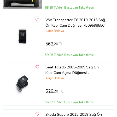
88,85 TL'den Başlayan Taksitlerle
VW Transporter T6 2010-2015 Sağ
Ön Kapı Cam Düğmesi 7E0959855C
Kargo Bedava
562
,20 TL
59,96 TL'den Başlayan Taksitlerle
Seat Toledo 2005-2009 Sağ Ön
Kapı Cam Açma Düğmesi
7L6959855B
Kargo Bedava
526
,20 TL
56,12 TL'den Başlayan Taksitlerle
Skoda Superb 2015-2019 Sağ Ön