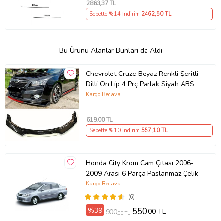
2863
,37 TL
Sepette %14 İndirim
2462
,50 TL
Bu Ürünü Alanlar Bunları da Aldı
Chevrolet Cruze Beyaz Renkli Şeritli
Dilli Ön Lip 4 Prç Parlak Siyah ABS
Kargo Bedava
619
,00 TL
Sepette %10 İndirim
557
,10 TL
Honda City Krom Cam Çıtası 2006-
2009 Arası 6 Parça Paslanmaz Çelik
Kargo Bedava
(6)
%39
550
,00 TL
900
,00 TL