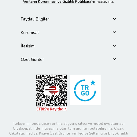
Verilerin Korunması ve Gizlilik Politikası
’nı inceleyiniz.
Faydalı Bilgiler
Kurumsal
İletişim
Özel Günler
Türkiye’nin önde gelen online alışveriş sitesi ve mobil uygulaması
Çiçeksepeti’nde, ihtiyacınız olan tüm ürünleri bulabilirsiniz. Çiçek,
Çikolata, Hediye, Kişiye Özel Ürünler ve Hediye Setleri gibi birçok farklı