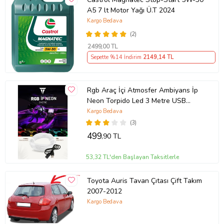
A5 7 lt Motor Yağı Ü.T 2024
Kargo Bedava
(2)
2499
,00 TL
Sepette %14 İndirim
2149
,14 TL
Rgb Araç İçi Atmosfer Ambiyans İp
Neon Torpido Led 3 Metre USB
Girişli
Kargo Bedava
(3)
499
,90 TL
53,32 TL'den Başlayan Taksitlerle
Toyota Auris Tavan Çıtası Çift Takım
2007-2012
Kargo Bedava