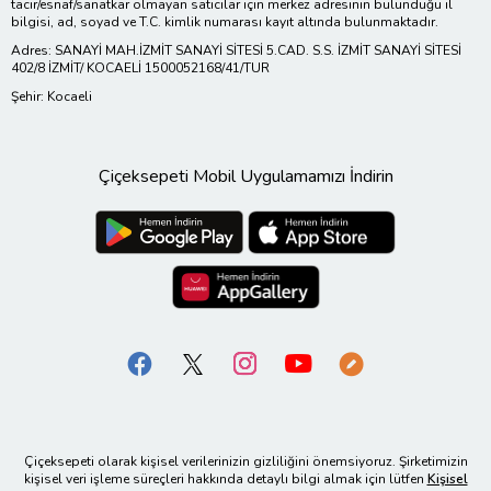
tacir/esnaf/sanatkar olmayan satıcılar için merkez adresinin bulunduğu il
bilgisi, ad, soyad ve T.C. kimlik numarası kayıt altında bulunmaktadır.
Adres: SANAYİ MAH.İZMİT SANAYİ SİTESİ 5.CAD. S.S. İZMİT SANAYİ SİTESİ
402/8 İZMİT/ KOCAELİ 1500052168/41/TUR
Şehir: Kocaeli
Çiçeksepeti Mobil Uygulamamızı İndirin
Çiçeksepeti olarak kişisel verilerinizin gizliliğini önemsiyoruz. Şirketimizin
kişisel veri işleme süreçleri hakkında detaylı bilgi almak için lütfen
Kişisel