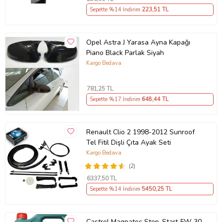
Sepette %14 İndirim
223
,51 TL
Opel Astra J Yarasa Ayna Kapağı
Piano Black Parlak Siyah
Kargo Bedava
781
,25 TL
Sepette %17 İndirim
648
,44 TL
Renault Clio 2 1998-2012 Sunroof
Tel Fitil Dişli Çıta Ayak Seti
Kargo Bedava
(2)
6337
,50 TL
Sepette %14 İndirim
5450
,25 TL
Castrol Magnatec Stop-Start 5W-30