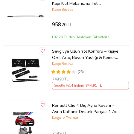
Kapı Kilit Mekanizma Teli
5N0837017E
Kargo Bedava
958
,20 TL
102,20 TL'den Başlayan Taksitlerle
Sevgiliye Uzun Yol Konforu – Kişiye
Özel Araç Boyun Yastığı & Kemer
Pedi Hediye Seti
Kargo Bedava
(23)
749
,90 TL
Sepette %14 İndirim
644
,91 TL
Renault Clio 4 Dış Ayna Kovanı -
Ayna Katlanır Destek Parçası 1 Adet
490307706 M3625
Kargo ile Teslimat
259
,90 TL