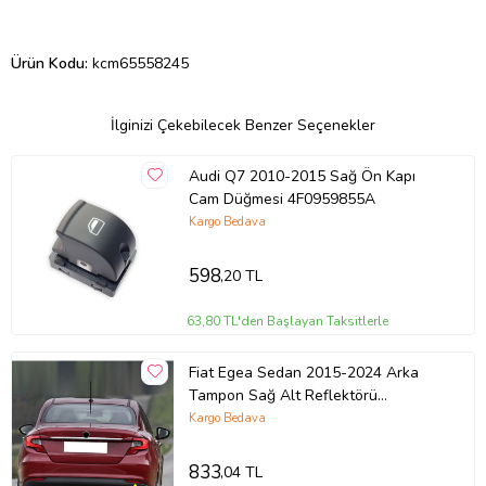
Ürün Kodu:
kcm65558245
İlginizi Çekebilecek Benzer Seçenekler
Audi Q7 2010-2015 Sağ Ön Kapı
Cam Düğmesi 4F0959855A
Kargo Bedava
598
,20 TL
63,80 TL'den Başlayan Taksitlerle
Fiat Egea Sedan 2015-2024 Arka
Tampon Sağ Alt Reflektörü
51998149
Kargo Bedava
833
,04 TL