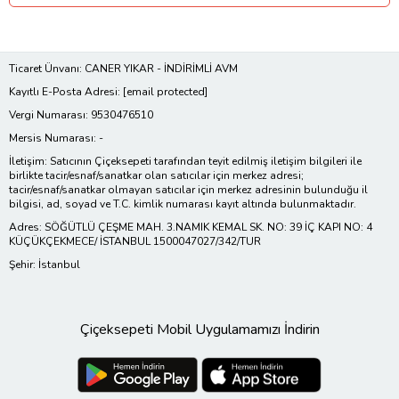
Ticaret Ünvanı: CANER YIKAR - İNDİRİMLİ AVM
Kayıtlı E-Posta Adresi:
[email protected]
Vergi Numarası: 9530476510
Mersis Numarası: -
İletişim: Satıcının Çiçeksepeti tarafından teyit edilmiş iletişim bilgileri ile
birlikte tacir/esnaf/sanatkar olan satıcılar için merkez adresi;
tacir/esnaf/sanatkar olmayan satıcılar için merkez adresinin bulunduğu il
bilgisi, ad, soyad ve T.C. kimlik numarası kayıt altında bulunmaktadır.
Adres: SÖĞÜTLÜ ÇEŞME MAH. 3.NAMIK KEMAL SK. NO: 39 İÇ KAPI NO: 4
KÜÇÜKÇEKMECE/ İSTANBUL 1500047027/342/TUR
Şehir: İstanbul
Çiçeksepeti Mobil Uygulamamızı İndirin