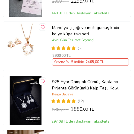
2299
,90 TL
2999
,90 TL
440,81 TL'den Başlayan Taksitlerle
Manolya çiçeği ve incili gümüş kadın
kolye küpe takı seti
Aynı Gün Teslimat Seçeneği
(8)
2900
,00 TL
Sepette %15 İndirim
2465
,00 TL
925 Ayar Damgalı Gümüş Kaplama
Pırlanta Görünümlü Kalp Taşlı Kolye
Küpe Takı Seti
Kargo Bedava
(12)
1550
,00 TL
2365
,00 TL
297,08 TL'den Başlayan Taksitlerle