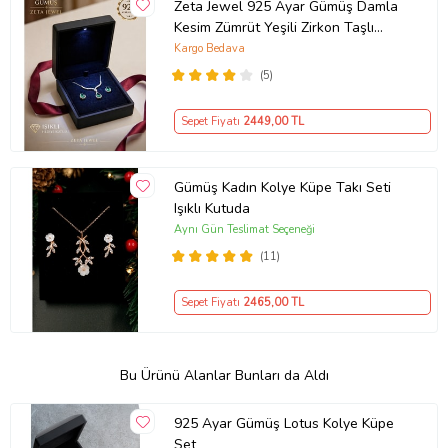
Zeta Jewel 925 Ayar Gümüş Damla
Kesim Zümrüt Yeşili Zirkon Taşlı
Kolye Küpe Seti LED Işıklı Lüks
Kargo Bedava
Hediye Kutulu Zarif Kadın Takı Seti
(5)
Sepet Fiyatı
2449
,00 TL
Gümüş Kadın Kolye Küpe Takı Seti
Işıklı Kutuda
Aynı Gün Teslimat Seçeneği
(11)
Sepet Fiyatı
2465
,00 TL
Bu Ürünü Alanlar Bunları da Aldı
925 Ayar Gümüş Lotus Kolye Küpe
Set