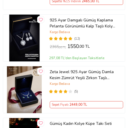
Sepette %15 İndirim
2465
,00 TL
925 Ayar Damgalı Gümüş Kaplama
Pırlanta Görünümlü Kalp Taşlı Kolye
Küpe Takı Seti
Kargo Bedava
(12)
1550
,00 TL
2365
,00 TL
297,08 TL'den Başlayan Taksitlerle
Zeta Jewel 925 Ayar Gümüş Damla
Kesim Zümrüt Yeşili Zirkon Taşlı
Kolye Küpe Seti LED Işıklı Lüks
Kargo Bedava
Hediye Kutulu Zarif Kadın Takı Seti
(5)
Sepet Fiyatı
2449
,00 TL
Gümüş Kadın Kolye Küpe Takı Seti