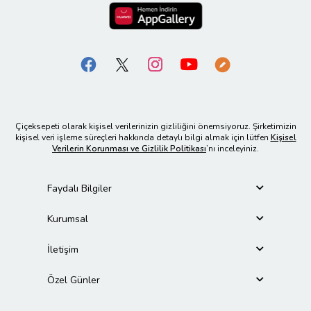
Çiçeksepeti olarak kişisel verilerinizin gizliliğini önemsiyoruz. Şirketimizin
kişisel veri işleme süreçleri hakkında detaylı bilgi almak için lütfen
Kişisel
Verilerin Korunması ve Gizlilik Politikası
’nı inceleyiniz.
Faydalı Bilgiler
Kurumsal
İletişim
Özel Günler