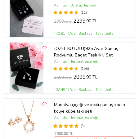
Aynı Gün Ücretsiz Teslimat
(11)
2299
,90 TL
2999
,90 TL
440,81 TL'den Başlayan Taksitlerle
(ÖZEL KUTULU)925 Ayar Gümüş
Rodyumlu Baget Taşlı Ikili Set
Aynı Gün Teslimat Seçeneği
(156)
2099
,99 TL
2599
,99 TL
402,49 TL'den Başlayan Taksitlerle
Manolya çiçeği ve incili gümüş kadın
kolye küpe takı seti
Aynı Gün Teslimat Seçeneği
(8)
2900
,00 TL