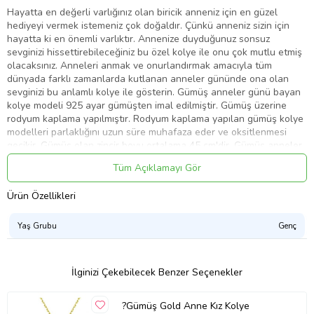
Hayatta en değerli varlığınız olan biricik anneniz için en güzel
hediyeyi vermek istemeniz çok doğaldır. Çünkü anneniz sizin için
hayatta ki en önemli varlıktır. Annenize duyduğunuz sonsuz
sevginizi hissettirebileceğiniz bu özel kolye ile onu çok mutlu etmiş
olacaksınız. Anneleri anmak ve onurlandırmak amacıyla tüm
dünyada farklı zamanlarda kutlanan anneler gününde ona olan
sevginizi bu anlamlı kolye ile gösterin. Gümüş anneler günü bayan
kolye modeli 925 ayar gümüşten imal edilmiştir. Gümüş üzerine
rodyum kaplama yapılmıştır. Rodyum kaplama yapılan gümüş kolye
modelleri parlaklığını uzun süre muhafaza eder ve oksitlenmesi
gecikir. Gümüş olan zincir boyu ortalama 45 cm'dir. Gümüş anneler
günü bayan kolye modeli el emeği ile üretilmiştir. Gümüş ve değerli
Tüm Açıklamayı Gör
taşlar nedeniyle belirtilen ürün ağırlığında ± %10 sapma
olabilmektedir.
Ürün Özellikleri
En : 2.50 cm
Boy : 3.00 cm
Yaş Grubu
Genç
Ort. Ağırlık : 3.50 gr.
İlginizi Çekebilecek Benzer Seçenekler
Ürün Kodu:
kcm65043195
?Gümüş Gold Anne Kız Kolye