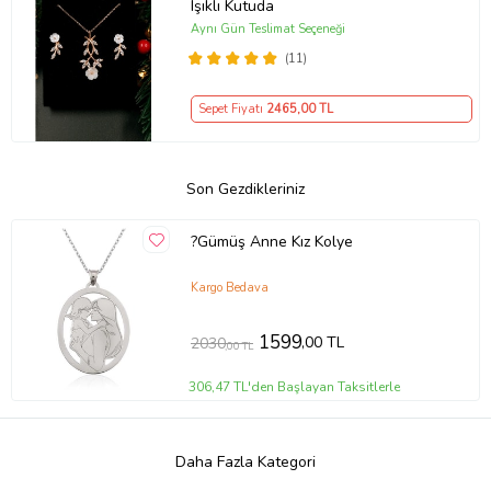
Işıklı Kutuda
Aynı Gün Teslimat Seçeneği
(11)
Sepet Fiyatı
2465
,00 TL
Son Gezdikleriniz
?Gümüş Anne Kız Kolye
Kargo Bedava
1599
,00 TL
2030
,00 TL
306,47 TL'den Başlayan Taksitlerle
Daha Fazla Kategori