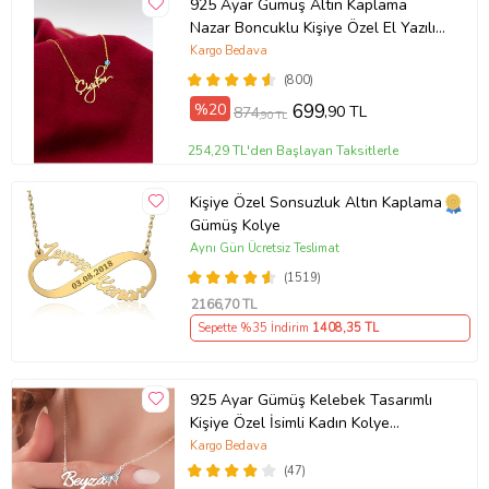
925 Ayar Gümüş Altın Kaplama
Nazar Boncuklu Kişiye Özel El Yazılı
Kolye (Sarı)
Kargo Bedava
(800)
%20
699
,90 TL
874
,90 TL
254,29 TL'den Başlayan Taksitlerle
Kişiye Özel Sonsuzluk Altın Kaplama
Gümüş Kolye
Aynı Gün Ücretsiz Teslimat
(1519)
2166
,70 TL
Sepette %35 İndirim
1408
,35 TL
925 Ayar Gümüş Kelebek Tasarımlı
Kişiye Özel İsimli Kadın Kolye
Anneye Hediye,Sevgiliye
Kargo Bedava
Hediye,Arkadaşa Hediye,Doğum
(47)