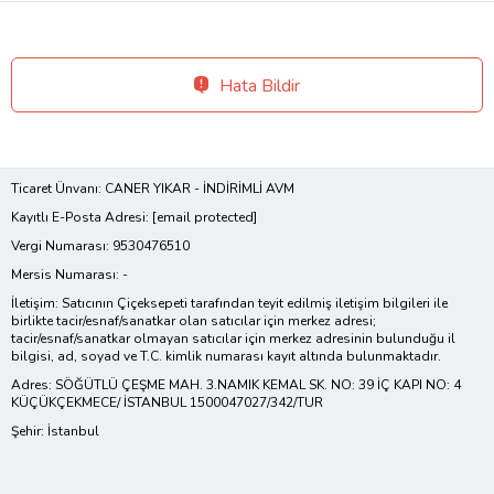
Hata Bildir
Ticaret Ünvanı: CANER YIKAR - İNDİRİMLİ AVM
Kayıtlı E-Posta Adresi:
[email protected]
Vergi Numarası: 9530476510
Mersis Numarası: -
İletişim: Satıcının Çiçeksepeti tarafından teyit edilmiş iletişim bilgileri ile
birlikte tacir/esnaf/sanatkar olan satıcılar için merkez adresi;
tacir/esnaf/sanatkar olmayan satıcılar için merkez adresinin bulunduğu il
bilgisi, ad, soyad ve T.C. kimlik numarası kayıt altında bulunmaktadır.
Adres: SÖĞÜTLÜ ÇEŞME MAH. 3.NAMIK KEMAL SK. NO: 39 İÇ KAPI NO: 4
KÜÇÜKÇEKMECE/ İSTANBUL 1500047027/342/TUR
Şehir: İstanbul