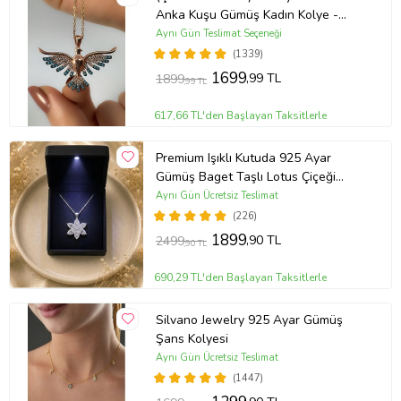
Anka Kuşu Gümüş Kadın Kolye -
MAVİ
Aynı Gün Teslimat Seçeneği
(1339)
1699
,99 TL
1899
,99 TL
617,66 TL'den Başlayan Taksitlerle
Premium Işıklı Kutuda 925 Ayar
Gümüş Baget Taşlı Lotus Çiçeği
Kolye
Aynı Gün Ücretsiz Teslimat
(226)
1899
,90 TL
2499
,90 TL
690,29 TL'den Başlayan Taksitlerle
Silvano Jewelry 925 Ayar Gümüş
Şans Kolyesi
Aynı Gün Ücretsiz Teslimat
(1447)