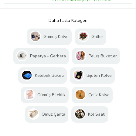
Daha Fazla Kategori
Gümüş Kolye
Güller
Papatya - Gerbera
Peluş Buketler
Kelebek Buketi
Bijuteri Kolye
Gümüş Bileklik
Çelik Kolye
Omuz Çanta
Kol Saati