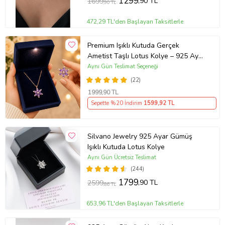
1299
,90 TL
1699
,90 TL
472,29 TL'den Başlayan Taksitlerle
Premium Işıklı Kutuda Gerçek
Ametist Taşlı Lotus Kolye – 925 Ayar
Gümüş Kadın Kolye
Aynı Gün Teslimat Seçeneği
(22)
1999
,90 TL
Sepette %20 İndirim
1599
,92 TL
Silvano Jewelry 925 Ayar Gümüş
Işıklı Kutuda Lotus Kolye
Aynı Gün Ücretsiz Teslimat
(244)
1799
,90 TL
2599
,86 TL
653,96 TL'den Başlayan Taksitlerle