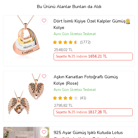
Bu Ürünü Alanlar Bunları da Aldı
Dört İsimli Kişiye Özel Kalpler Gümüş
Kolye
Aynı Gün Ücretsiz Teslimat
(1772)
2548
,02 TL
Sepette %35 İndirim
1656
,21 TL
Aşkın Kanatları Fotoğraflı Gümüş
Kolye (Rose)
Aynı Gün Ücretsiz Teslimat
(41)
2795
,82 TL
Sepette %35 İndirim
1817
,28 TL
925 Ayar Gümüş Işıklı Kutuda Lotus