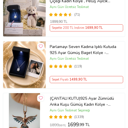
Çiçeği Kadın Kolye , Peluş Ayıcık
Anahtarlık Marteniçka Bileklik,
Aynı Gün Ücretsiz Teslimat
Polaroid Fotoğraf Hediye
(71)
1899
,90 TL
Sepette 200 TL İndirim
1699
,90 TL
Parlamayı Seven Kadına Işıklı Kutuda
925 Ayar Gümüş Baget Kolye -
Kişiye Özel Fotoğraf Hediye
Aynı Gün Ücretsiz Teslimat
(119)
Sepet Fiyatı
1499
,90 TL
(ÇANTALI KUTU)925 Ayar Zümrüdü
Anka Kuşu Gümüş Kadın Kolye -
MAVİ
Aynı Gün Teslimat Seçeneği
(1339)
1699
,99 TL
1899
,99 TL