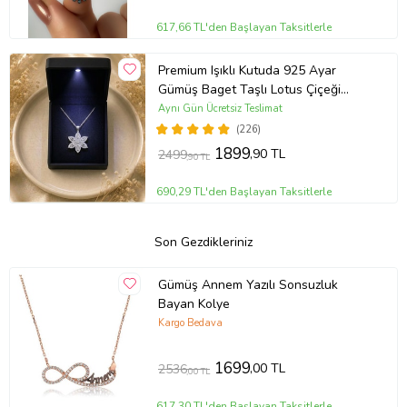
617,66 TL'den Başlayan Taksitlerle
Premium Işıklı Kutuda 925 Ayar
Gümüş Baget Taşlı Lotus Çiçeği
Kolye
Aynı Gün Ücretsiz Teslimat
(226)
1899
,90 TL
2499
,90 TL
690,29 TL'den Başlayan Taksitlerle
Son Gezdikleriniz
Gümüş Annem Yazılı Sonsuzluk
Bayan Kolye
Kargo Bedava
1699
,00 TL
2536
,00 TL
617,30 TL'den Başlayan Taksitlerle