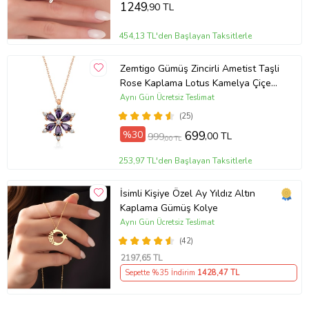
Günü Hediyesi,Eşe Hediye
1249
,90 TL
454,13 TL'den Başlayan Taksitlerle
Zemtigo Gümüş Zincirli Ametist Taşli
Rose Kaplama Lotus Kamelya Çiçeği
Kolye
Aynı Gün Ücretsiz Teslimat
(25)
%30
699
,00 TL
999
,00 TL
253,97 TL'den Başlayan Taksitlerle
İsimli Kişiye Özel Ay Yıldız Altın
Kaplama Gümüş Kolye
Aynı Gün Ücretsiz Teslimat
(42)
2197
,65 TL
Sepette %35 İndirim
1428
,47 TL