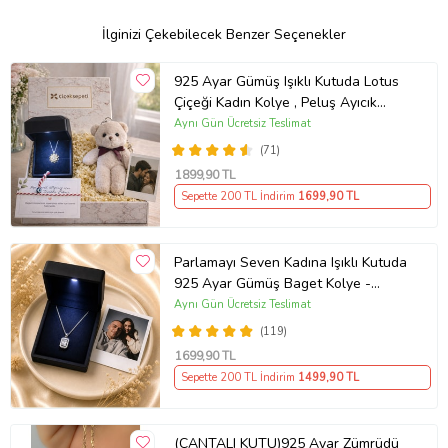
İlginizi Çekebilecek Benzer Seçenekler
925 Ayar Gümüş Işıklı Kutuda Lotus
Çiçeği Kadın Kolye , Peluş Ayıcık
Anahtarlık Marteniçka Bileklik,
Aynı Gün Ücretsiz Teslimat
Polaroid Fotoğraf Hediye
(71)
1899
,90 TL
Sepette 200 TL İndirim
1699
,90 TL
Parlamayı Seven Kadına Işıklı Kutuda
925 Ayar Gümüş Baget Kolye -
Kişiye Özel Fotoğraf Hediye
Aynı Gün Ücretsiz Teslimat
(119)
1699
,90 TL
Sepette 200 TL İndirim
1499
,90 TL
(ÇANTALI KUTU)925 Ayar Zümrüdü