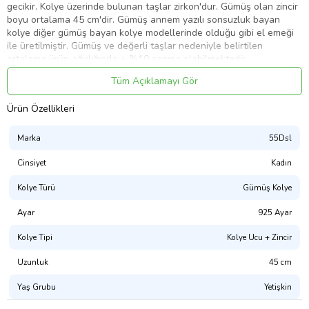
gecikir. Kolye üzerinde bulunan taşlar zirkon'dur. Gümüş olan zincir
boyu ortalama 45 cm'dir. Gümüş annem yazılı sonsuzluk bayan
kolye diğer gümüş bayan kolye modellerinde olduğu gibi el emeği
ile üretilmiştir. Gümüş ve değerli taşlar nedeniyle belirtilen
ortalama ürün ağırlığında ± %10 sapma olabilmektedir.
Tüm Açıklamayı Gör
Ürün Özellikleri
Ürün Kodu:
kcm52340500
Marka
55Dsl
Cinsiyet
Kadın
Kolye Türü
Gümüş Kolye
Ayar
925 Ayar
Kolye Tipi
Kolye Ucu + Zincir
Uzunluk
45 cm
Yaş Grubu
Yetişkin