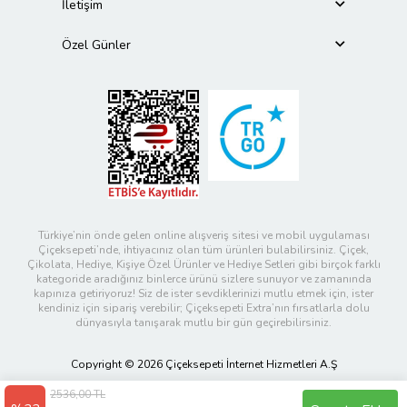
İletişim
Özel Günler
Türkiye’nin önde gelen online alışveriş sitesi ve mobil uygulaması
Çiçeksepeti’nde, ihtiyacınız olan tüm ürünleri bulabilirsiniz. Çiçek,
Çikolata, Hediye, Kişiye Özel Ürünler ve Hediye Setleri gibi birçok farklı
kategoride aradığınız binlerce ürünü sizlere sunuyor ve zamanında
kapınıza getiriyoruz! Siz de ister sevdiklerinizi mutlu etmek için, ister
kendiniz için sipariş verebilir; Çiçeksepeti Extra’nın fırsatlarla dolu
dünyasıyla tanışarak mutlu bir gün geçirebilirsiniz.
Copyright © 2026 Çiçeksepeti İnternet Hizmetleri A.Ş
2536,00 TL