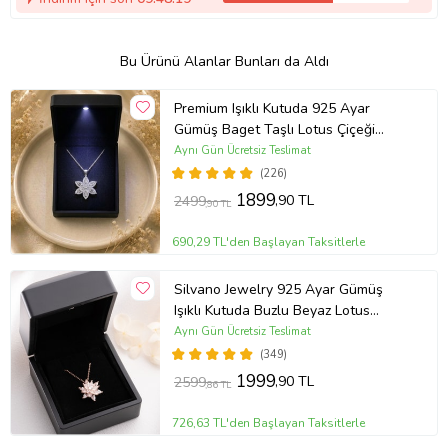
Bu Ürünü Alanlar Bunları da Aldı
Premium Işıklı Kutuda 925 Ayar
Gümüş Baget Taşlı Lotus Çiçeği
Kolye
Aynı Gün Ücretsiz Teslimat
(226)
1899
,90 TL
2499
,90 TL
690,29 TL'den Başlayan Taksitlerle
Silvano Jewelry 925 Ayar Gümüş
Işıklı Kutuda Buzlu Beyaz Lotus
Kolye
Aynı Gün Ücretsiz Teslimat
(349)
1999
,90 TL
2599
,86 TL
726,63 TL'den Başlayan Taksitlerle