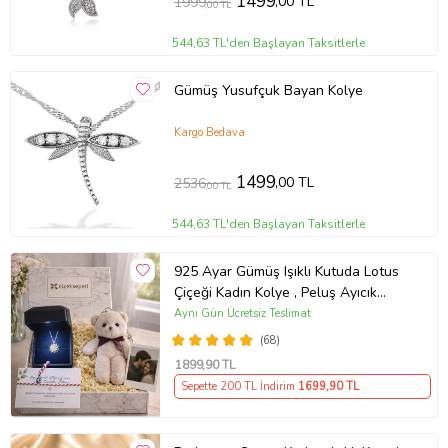
1499
,00 TL
1999
,00 TL
544,63 TL'den Başlayan Taksitlerle
Gümüş Yusufçuk Bayan Kolye
Kargo Bedava
1499
,00 TL
2536
,00 TL
544,63 TL'den Başlayan Taksitlerle
925 Ayar Gümüş Işıklı Kutuda Lotus
Çiçeği Kadın Kolye , Peluş Ayıcık
Anahtarlık Marteniçka Bileklik,
Aynı Gün Ücretsiz Teslimat
Polaroid Fotoğraf Hediye
(68)
1899
,90 TL
Sepette 200 TL İndirim
1699
,90 TL