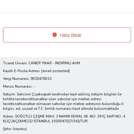
Hata Bildir
Ticaret Ünvanı: CANER YIKAR - İNDİRİMLİ AVM
Kayıtlı E-Posta Adresi:
[email protected]
Vergi Numarası: 9530476510
Mersis Numarası: -
İletişim: Satıcının Çiçeksepeti tarafından teyit edilmiş iletişim bilgileri ile
birlikte tacir/esnaf/sanatkar olan satıcılar için merkez adresi;
tacir/esnaf/sanatkar olmayan satıcılar için merkez adresinin bulunduğu il
bilgisi, ad, soyad ve T.C. kimlik numarası kayıt altında bulunmaktadır.
Adres: SÖĞÜTLÜ ÇEŞME MAH. 3.NAMIK KEMAL SK. NO: 39 İÇ KAPI NO: 4
KÜÇÜKÇEKMECE/ İSTANBUL 1500047027/342/TUR
Şehir: İstanbul