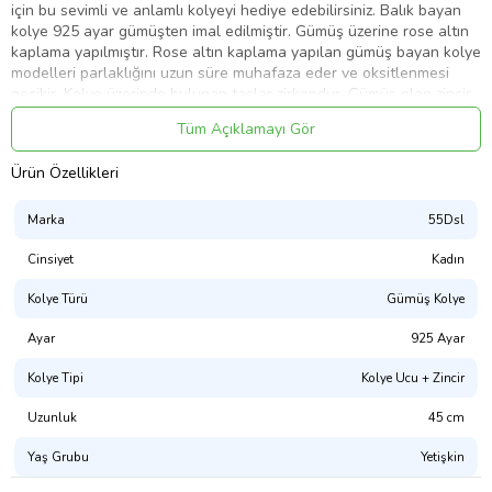
için bu sevimli ve anlamlı kolyeyi hediye edebilirsiniz. Balık bayan
kolye 925 ayar gümüşten imal edilmiştir. Gümüş üzerine rose altın
kaplama yapılmıştır. Rose altın kaplama yapılan gümüş bayan kolye
modelleri parlaklığını uzun süre muhafaza eder ve oksitlenmesi
gecikir. Kolye üzerinde bulunan taşlar zirkondur. Gümüş olan zincir
boyu ortalama 45 cm'dir. Tüm gümüş bayan kolye modellerinde
Tüm Açıklamayı Gör
olduğu gibi gümüş balık bayan kolye el emeği ile üretilmiştir.
Gümüş ve değerli taşlar nedeniyle belirtilen ürün ağırlığında ± %10
Ürün Özellikleri
sapma olabilmektedir.
En: 2.70 cm
Marka
55Dsl
Boy: 1.70 cm
Cinsiyet
Kadın
Ort. Ağırlık: 2.50 gr.
Kolye Türü
Gümüş Kolye
Ayar
925 Ayar
Ürün Kodu:
kcm24872145
Kolye Tipi
Kolye Ucu + Zincir
Uzunluk
45 cm
Yaş Grubu
Yetişkin