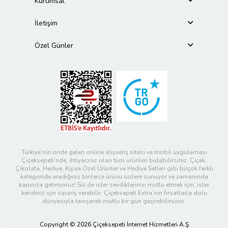
Kurumsal
İletişim
Özel Günler
Türkiye’nin önde gelen online alışveriş sitesi ve mobil uygulaması
Çiçeksepeti’nde, ihtiyacınız olan tüm ürünleri bulabilirsiniz. Çiçek,
Çikolata, Hediye, Kişiye Özel Ürünler ve Hediye Setleri gibi birçok farklı
kategoride aradığınız binlerce ürünü sizlere sunuyor ve zamanında
kapınıza getiriyoruz! Siz de ister sevdiklerinizi mutlu etmek için, ister
kendiniz için sipariş verebilir; Çiçeksepeti Extra’nın fırsatlarla dolu
dünyasıyla tanışarak mutlu bir gün geçirebilirsiniz.
Copyright © 2026 Çiçeksepeti İnternet Hizmetleri A.Ş