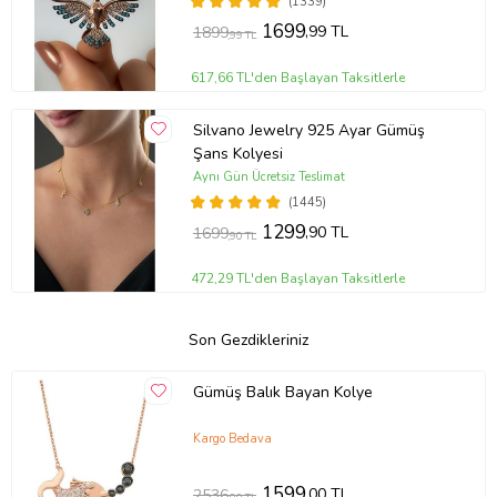
(1339)
1699
,99 TL
1899
,99 TL
617,66 TL'den Başlayan Taksitlerle
Silvano Jewelry 925 Ayar Gümüş
Şans Kolyesi
Aynı Gün Ücretsiz Teslimat
(1445)
1299
,90 TL
1699
,90 TL
472,29 TL'den Başlayan Taksitlerle
Son Gezdikleriniz
Gümüş Balık Bayan Kolye
Kargo Bedava
1599
,00 TL
2536