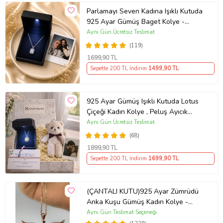
Parlamayı Seven Kadına Işıklı Kutuda
925 Ayar Gümüş Baget Kolye -
Kişiye Özel Fotoğraf Hediye
Aynı Gün Ücretsiz Teslimat
(119)
1699
,90 TL
Sepette 200 TL İndirim
1499
,90 TL
925 Ayar Gümüş Işıklı Kutuda Lotus
Çiçeği Kadın Kolye , Peluş Ayıcık
Anahtarlık Marteniçka Bileklik,
Aynı Gün Ücretsiz Teslimat
Polaroid Fotoğraf Hediye
(68)
1899
,90 TL
Sepette 200 TL İndirim
1699
,90 TL
(ÇANTALI KUTU)925 Ayar Zümrüdü
Anka Kuşu Gümüş Kadın Kolye -
MAVİ
Aynı Gün Teslimat Seçeneği