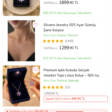
1899
,90 TL
2499
,90 TL
690,29 TL'den Başlayan Taksitlerle
Silvano Jewelry 925 Ayar Gümüş
Şans Kolyesi
Aynı Gün Ücretsiz Teslimat
(1445)
1299
,90 TL
1699
,90 TL
472,29 TL'den Başlayan Taksitlerle
Premium Işıklı Kutuda Gerçek
Ametist Taşlı Lotus Kolye – 925 Ayar
Gümüş Kadın Kolye
Aynı Gün Teslimat Seçeneği
(22)
1999
,90 TL
Sepette %50 İndirim
999
,95 TL
İndirim için son
09:48:19