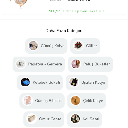
,00 TL
580,97 TL'den Başlayan Taksitlerle
Daha Fazla Kategori
Gümüş Kolye
Güller
Papatya - Gerbera
Peluş Buketler
Kelebek Buketi
Bijuteri Kolye
Gümüş Bileklik
Çelik Kolye
Omuz Çanta
Kol Saati