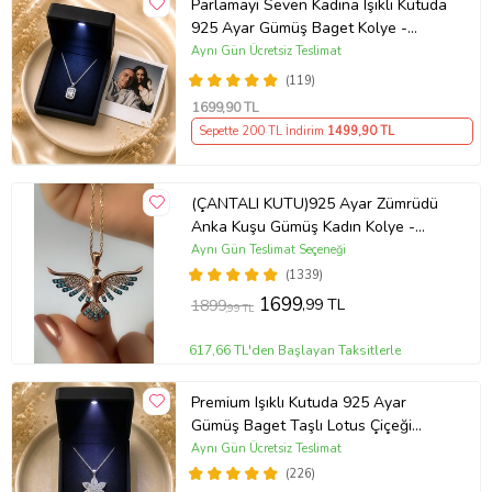
Parlamayı Seven Kadına Işıklı Kutuda
925 Ayar Gümüş Baget Kolye -
Kişiye Özel Fotoğraf Hediye
Aynı Gün Ücretsiz Teslimat
(119)
1699
,90 TL
Sepette 200 TL İndirim
1499
,90 TL
(ÇANTALI KUTU)925 Ayar Zümrüdü
Anka Kuşu Gümüş Kadın Kolye -
MAVİ
Aynı Gün Teslimat Seçeneği
(1339)
1699
,99 TL
1899
,99 TL
617,66 TL'den Başlayan Taksitlerle
Premium Işıklı Kutuda 925 Ayar
Gümüş Baget Taşlı Lotus Çiçeği
Kolye
Aynı Gün Ücretsiz Teslimat
(226)