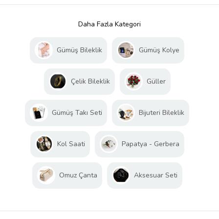
Daha Fazla Kategori
Gümüş Bileklik
Gümüş Kolye
Çelik Bileklik
Güller
Gümüş Takı Seti
Bijuteri Bileklik
Kol Saati
Papatya - Gerbera
Omuz Çanta
Aksesuar Seti