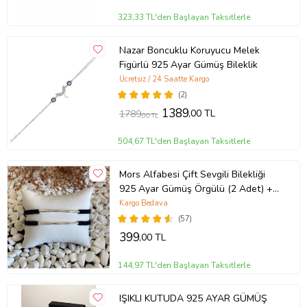
323,33 TL'den Başlayan Taksitlerle
Nazar Boncuklu Koruyucu Melek
Figürlü 925 Ayar Gümüş Bileklik
Ücretsiz / 24 Saatte Kargo
(2)
1389
,00 TL
1789
,00 TL
504,67 TL'den Başlayan Taksitlerle
Mors Alfabesi Çift Sevgili Bilekliği
925 Ayar Gümüş Örgülü (2 Adet) +
1 Adet Hediye Bileklik
Kargo Bedava
(57)
399
,00 TL
144,97 TL'den Başlayan Taksitlerle
IŞIKLI KUTUDA 925 AYAR GÜMÜŞ