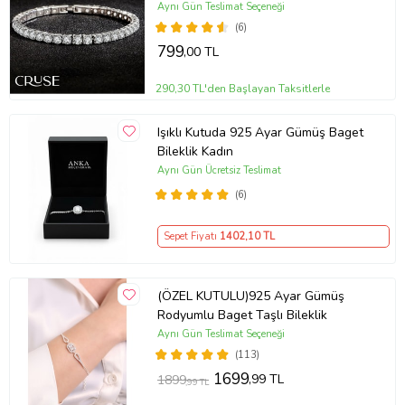
doğum günü hediyesi, yeni iş
Aynı Gün Teslimat Seçeneği
hediyesi, geçmiş olsun hediyesi, altın
(6)
kolye, kız arkadaş hediyesi, hediye
799
,00 TL
altın kolye
290,30 TL'den Başlayan Taksitlerle
Işıklı Kutuda 925 Ayar Gümüş Baget
Bileklik Kadın
Aynı Gün Ücretsiz Teslimat
(6)
Sepet Fiyatı
1402
,10 TL
(ÖZEL KUTULU)925 Ayar Gümüş
Rodyumlu Baget Taşlı Bileklik
Aynı Gün Teslimat Seçeneği
(113)
1699
,99 TL
1899
,99 TL