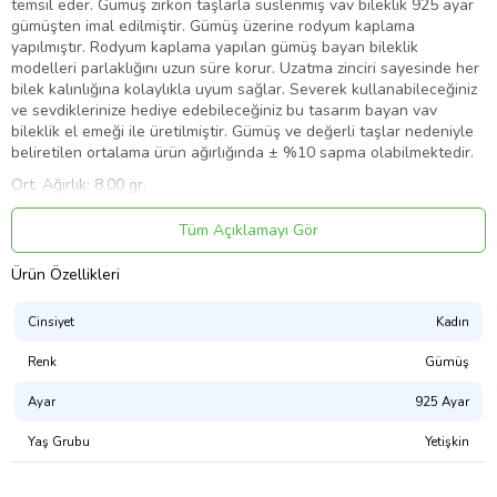
temsil eder. Gümüş zirkon taşlarla süslenmiş vav bileklik 925 ayar
gümüşten imal edilmiştir. Gümüş üzerine rodyum kaplama
yapılmıştır. Rodyum kaplama yapılan gümüş bayan bileklik
modelleri parlaklığını uzun süre korur. Uzatma zinciri sayesinde her
bilek kalınlığına kolaylıkla uyum sağlar. Severek kullanabileceğiniz
ve sevdiklerinize hediye edebileceğiniz bu tasarım bayan vav
bileklik el emeği ile üretilmiştir. Gümüş ve değerli taşlar nedeniyle
beliretilen ortalama ürün ağırlığında ± %10 sapma olabilmektedir.
Ort. Ağırlık: 8.00 gr.
Tüm Açıklamayı Gör
Ürün Kodu:
kcm86116796
Ürün Özellikleri
Cinsiyet
Kadın
Renk
Gümüş
Ayar
925 Ayar
Yaş Grubu
Yetişkin