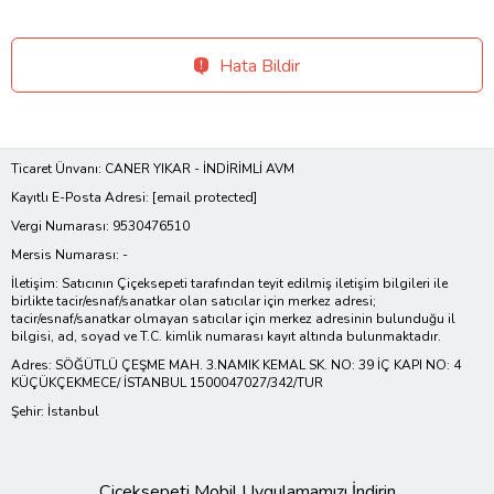
Hata Bildir
Ticaret Ünvanı: CANER YIKAR - İNDİRİMLİ AVM
Kayıtlı E-Posta Adresi:
[email protected]
Vergi Numarası: 9530476510
Mersis Numarası: -
İletişim: Satıcının Çiçeksepeti tarafından teyit edilmiş iletişim bilgileri ile
birlikte tacir/esnaf/sanatkar olan satıcılar için merkez adresi;
tacir/esnaf/sanatkar olmayan satıcılar için merkez adresinin bulunduğu il
bilgisi, ad, soyad ve T.C. kimlik numarası kayıt altında bulunmaktadır.
Adres: SÖĞÜTLÜ ÇEŞME MAH. 3.NAMIK KEMAL SK. NO: 39 İÇ KAPI NO: 4
KÜÇÜKÇEKMECE/ İSTANBUL 1500047027/342/TUR
Şehir: İstanbul
Çiçeksepeti Mobil Uygulamamızı İndirin