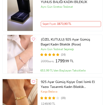
YUNUS BALIĞI KADIN BİLEKLİK
Aynı Gün Ücretsiz Teslimat
Sepet Fiyatı
1873
,90 TL
(ÖZEL KUTULU) 925 Ayar Gümüş
Baget Kadın Bileklik (Rose)
Aynı Gün Teslimat Seçeneği
(16)
1799
,99 TL
2099
,99 TL
653,99 TL'den Başlayan Taksitlerle
925 Ayar Gümüş Kişiye Özel İsimli El
Yazısı Tasarımlı Kadın Bileklik
So0063
Kargo Bedava
(18)
1249
,90 TL