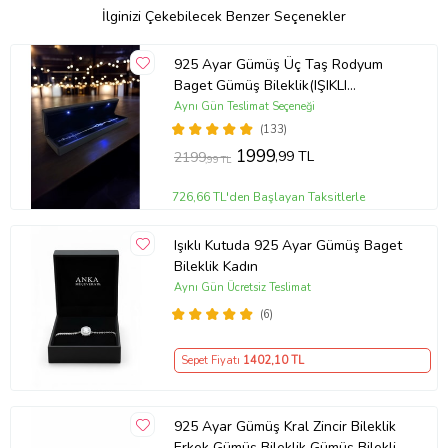
İlginizi Çekebilecek Benzer Seçenekler
925 Ayar Gümüş Üç Taş Rodyum
Baget Gümüş Bileklik(IŞIKLI
KUTULU)
Aynı Gün Teslimat Seçeneği
(133)
1999
,99 TL
2199
,99 TL
726,66 TL'den Başlayan Taksitlerle
Işıklı Kutuda 925 Ayar Gümüş Baget
Bileklik Kadın
Aynı Gün Ücretsiz Teslimat
(6)
Sepet Fiyatı
1402
,10 TL
925 Ayar Gümüş Kral Zincir Bileklik
Erkek Gümüş Bileklik Gümüş Bileklik