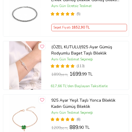
(Çok Renkli)
Aynı Gün Ücretsiz Teslimat
(5)
Sepet Fiyatı
1852
,90 TL
(ÖZEL KUTULU)925 Ayar Gümüş
Rodyumlu Baget Taşlı Bileklik
Aynı Gün Teslimat Seçeneği
(113)
1699
,99 TL
1899
,99 TL
617,66 TL'den Başlayan Taksitlerle
925 Ayar Yeşil Taşlı Yonca Bileklik
Kadın Gümüş Bileklik
Aynı Gün Teslimat Seçeneği
(6)
889
,90 TL
1209
,90 TL