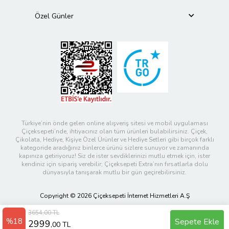
Özel Günler
Türkiye’nin önde gelen online alışveriş sitesi ve mobil uygulaması
Çiçeksepeti’nde, ihtiyacınız olan tüm ürünleri bulabilirsiniz. Çiçek,
Çikolata, Hediye, Kişiye Özel Ürünler ve Hediye Setleri gibi birçok farklı
kategoride aradığınız binlerce ürünü sizlere sunuyor ve zamanında
kapınıza getiriyoruz! Siz de ister sevdiklerinizi mutlu etmek için, ister
kendiniz için sipariş verebilir; Çiçeksepeti Extra’nın fırsatlarla dolu
dünyasıyla tanışarak mutlu bir gün geçirebilirsiniz.
Copyright © 2026 Çiçeksepeti İnternet Hizmetleri A.Ş
3654,00 TL
%18
Sepete Ekle
2999
,00 TL