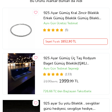
Bu Ürünü Alanlar Bunları da Aldı
925 Ayar Gümüş Kral Zincir Bileklik
Erkek Gümüş Bileklik Gümüş Bileklik
(Çok Renkli)
Aynı Gün Ücretsiz Teslimat
(5)
Sepet Fiyatı
1852
,90 TL
925 Ayar Gümüş Üç Taş Rodyum
Baget Gümüş Bileklik(IŞIKLI
KUTULU)
Aynı Gün Teslimat Seçeneği
(133)
1999
,99 TL
2199
,99 TL
726,66 TL'den Başlayan Taksitlerle
925 ayar Su yolu Bileklik , sevgililer
günü hediyesi, sevgiliye hediye,