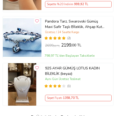
Sepette %20 İndirim
999
,92 TL
Pandora Tarz, Swarovski Gümüş
Mavi Safir Taşlı Bİleklik, Ahşap Kutu
içerisinde
Ücretsiz / 24 Saatte Kargo
(2)
2199
,00 TL
2699
,00 TL
798,97 TL'den Başlayan Taksitlerle
925 AYAR GÜMÜŞ LOTUS KADIN
BİLEKLİK (beyaz)
Aynı Gün Ücretsiz Teslimat
(1)
Sepet Fiyatı
1358
,70 TL