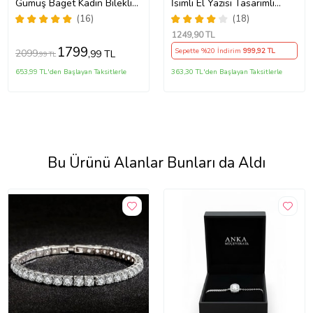
Gümüş Baget Kadın Bileklik
İsimli El Yazısı Tasarımlı
(Rose)
Kadın Bileklik So0063
(16)
(18)
1249
,90 TL
1799
Sepette %20 İndirim
999
,92 TL
2099
,99 TL
,99 TL
653,99 TL'den Başlayan Taksitlerle
363,30 TL'den Başlayan Taksitlerle
Bu Ürünü Alanlar Bunları da Aldı