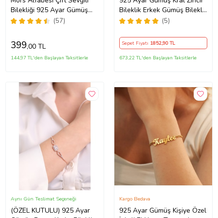
Mors Alfabesi Çift Sevgili
925 Ayar Gümüş Kral Zincir
Bilekliği 925 Ayar Gümüş
Bileklik Erkek Gümüş Bileklik
Örgülü (2 Adet) + 1 Adet
Gümüş Bileklik (Çok Renkli)
(57)
(5)
Hediye Bileklik
399
Sepet Fiyatı
1852
,90 TL
,00 TL
144,97 TL'den Başlayan Taksitlerle
673,22 TL'den Başlayan Taksitlerle
Aynı Gün Teslimat Seçeneği
Kargo Bedava
(ÖZEL KUTULU) 925 Ayar
925 Ayar Gümüş Kişiye Özel