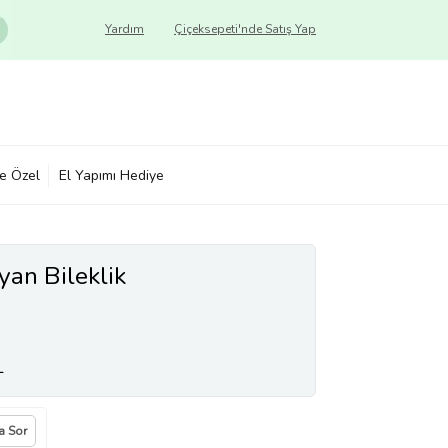
Yardım
Çiçeksepeti'nde Satış Yap
ye Özel
El Yapımı Hediye
an Bileklik
L
a Sor