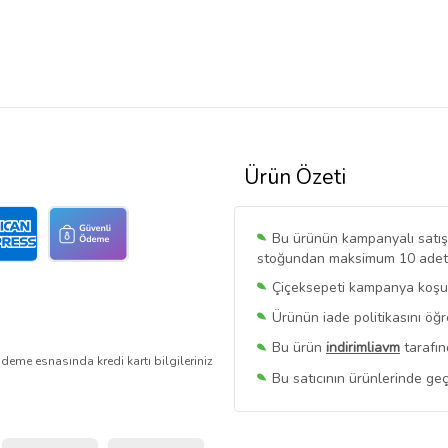
Ürün Özeti
Bu ürünün kampanyalı satışı 
stoğundan maksimum 10 adet sa
Çiçeksepeti kampanya koşull
Ürünün iade politikasını öğ
Bu ürün
indirimliavm
tarafın
deme esnasında kredi kartı bilgileriniz
Bu satıcının ürünlerinde geç
Bu Satıcının
Tüm Ürünlerini
Ürün sayfasında gördüğünüz f