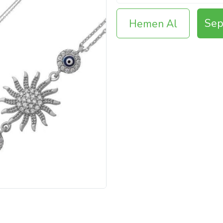
Sep
Hemen Al