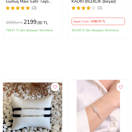
Gümüş Mavi Safir Taşlı
KADIN BİLEKLİK (beyaz)
Bİleklik, Ahşap Kutu
(2)
(1)
içerisinde
2199
Sepet Fiyatı
1358
,70 TL
2699
,00 TL
,00 TL
798,97 TL'den Başlayan Taksitlerle
493,66 TL'den Başlayan Taksitlerle