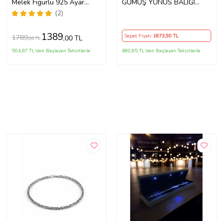
Melek Figürlü 925 Ayar
GÜMÜŞ YUNUS BALIĞI
Gümüş Bileklik
KADIN BİLEKLİK
(2)
1389
Sepet Fiyatı
1873
,90 TL
1789
,00 TL
,00 TL
504,67 TL'den Başlayan Taksitlerle
680,85 TL'den Başlayan Taksitlerle