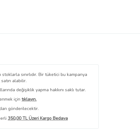
stoklarla sınırlıdır. Bir tüketici bu kampanya
tın alabilir.
arında değişiklik yapma hakkını saklı tutar.
renmek için
tıklayın.
dan gönderilecektir.
erli
350,00 TL Üzeri Kargo Bedava
 Görüntüle
iyat bilgileri, satıcı tarafından