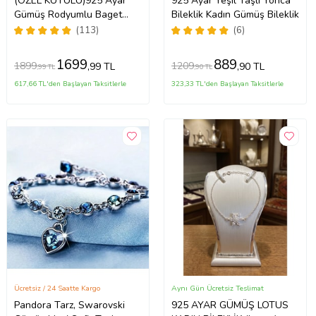
(ÖZEL KUTULU)925 Ayar
925 Ayar Yeşil Taşlı Yonca
Gümüş Rodyumlu Baget
Bileklik Kadın Gümüş Bileklik
Taşlı Bileklik
(113)
(6)
1699
889
1899
1209
,99 TL
,90 TL
,99 TL
,90 TL
617,66 TL'den Başlayan Taksitlerle
323,33 TL'den Başlayan Taksitlerle
Ücretsiz / 24 Saatte Kargo
Aynı Gün Ücretsiz Teslimat
Pandora Tarz, Swarovski
925 AYAR GÜMÜŞ LOTUS