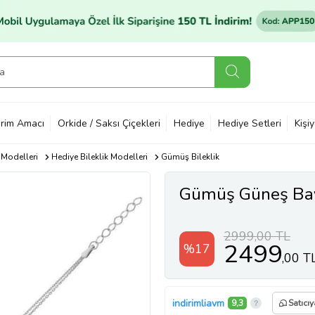
rim Amacı
Orkide / Saksı Çiçekleri
Hediye
Hediye Setleri
Kişi
 Modelleri
Hediye Bileklik Modelleri
Gümüş Bileklik
Gümüş Güneş Bay
2999,00 TL
2499
%17
,00 T
indirimliavm
9,3
Satıcıy