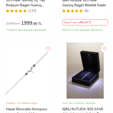
925 Ayar Gümüş Üç Taş
Işıklı Kutuda 925 Ayar
Rodyum Baget Gümüş
Gümüş Baget Bileklik Kadın
Bileklik(IŞIKLI KUTULU)
(133)
(6)
1999
Sepet Fiyatı
1402
,10 TL
2199
,99 TL
,99 TL
726,66 TL'den Başlayan Taksitlerle
509,42 TL'den Başlayan Taksitlerle
Ücretsiz / 24 Saatte Kargo
Aynı Gün Ücretsiz Teslimat
Nazar Boncuklu Koruyucu
IŞIKLI KUTUDA 925 AYAR