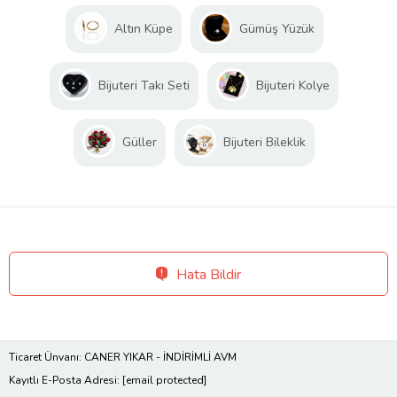
Altın Küpe
Gümüş Yüzük
Bijuteri Takı Seti
Bijuteri Kolye
Güller
Bijuteri Bileklik
Hata Bildir
Ticaret Ünvanı: CANER YIKAR - İNDİRİMLİ AVM
Kayıtlı E-Posta Adresi:
[email protected]