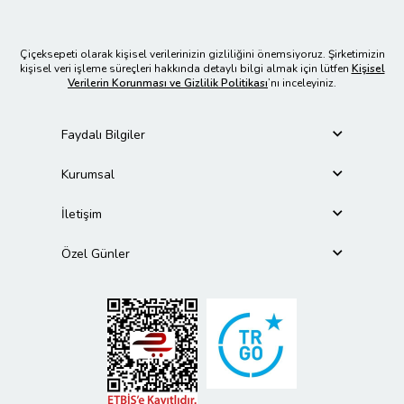
Çiçeksepeti olarak kişisel verilerinizin gizliliğini önemsiyoruz. Şirketimizin
kişisel veri işleme süreçleri hakkında detaylı bilgi almak için lütfen
Kişisel
Verilerin Korunması ve Gizlilik Politikası
’nı inceleyiniz.
Faydalı Bilgiler
Kurumsal
İletişim
Özel Günler