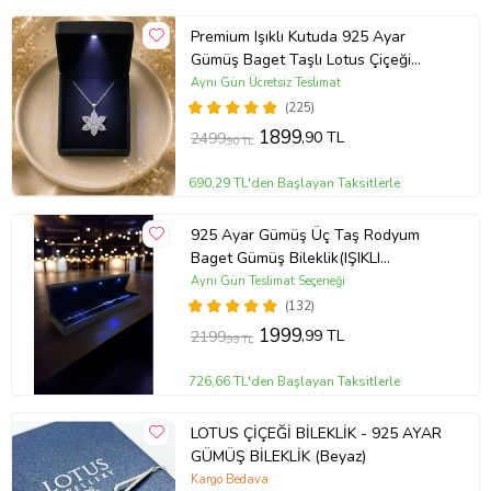
Premium Işıklı Kutuda 925 Ayar
Gümüş Baget Taşlı Lotus Çiçeği
Kolye
Aynı Gün Ücretsiz Teslimat
(225)
1899
,90 TL
2499
,90 TL
690,29 TL'den Başlayan Taksitlerle
925 Ayar Gümüş Üç Taş Rodyum
Baget Gümüş Bileklik(IŞIKLI
KUTULU)
Aynı Gün Teslimat Seçeneği
(132)
1999
,99 TL
2199
,99 TL
726,66 TL'den Başlayan Taksitlerle
LOTUS ÇİÇEĞİ BİLEKLİK - 925 AYAR
GÜMÜŞ BİLEKLİK (Beyaz)
Kargo Bedava