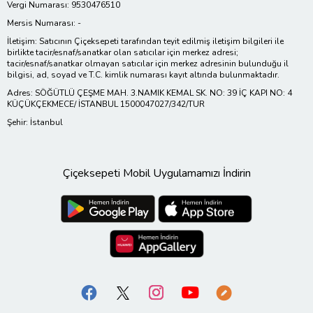
Vergi Numarası: 9530476510
Mersis Numarası: -
İletişim: Satıcının Çiçeksepeti tarafından teyit edilmiş iletişim bilgileri ile
birlikte tacir/esnaf/sanatkar olan satıcılar için merkez adresi;
tacir/esnaf/sanatkar olmayan satıcılar için merkez adresinin bulunduğu il
bilgisi, ad, soyad ve T.C. kimlik numarası kayıt altında bulunmaktadır.
Adres: SÖĞÜTLÜ ÇEŞME MAH. 3.NAMIK KEMAL SK. NO: 39 İÇ KAPI NO: 4
KÜÇÜKÇEKMECE/ İSTANBUL 1500047027/342/TUR
Şehir: İstanbul
Çiçeksepeti Mobil Uygulamamızı İndirin