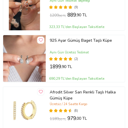
Aynı Gün Teslimat Seçeneği
(9)
889
,90 TL
1209
,90 TL
323,33 TL'den Başlayan Taksitlerle
925 Ayar Gümüş Baget Taşlı Küpe
Aynı Gün Ücretsiz Teslimat
(2)
1899
,90 TL
690,29 TL'den Başlayan Taksitlerle
Afrodit Silver Sarı Renkli Taşlı Halka
Gümüş Küpe
Ücretsiz / 24 Saatte Kargo
(8)
979
,00 TL
1189
,00 TL