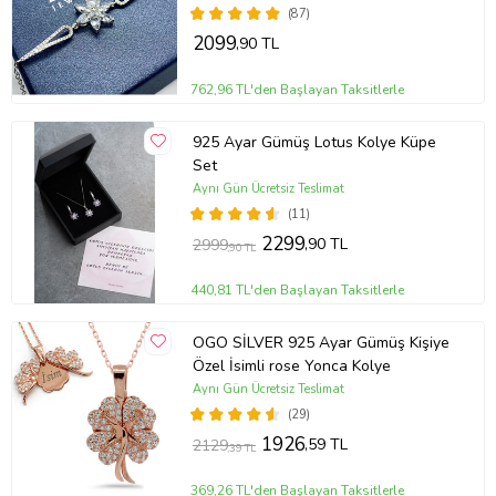
(87)
2099
,90 TL
762,96 TL'den Başlayan Taksitlerle
925 Ayar Gümüş Lotus Kolye Küpe
Set
Aynı Gün Ücretsiz Teslimat
(11)
2299
,90 TL
2999
,90 TL
440,81 TL'den Başlayan Taksitlerle
OGO SİLVER 925 Ayar Gümüş Kişiye
Özel İsimli rose Yonca Kolye
Aynı Gün Ücretsiz Teslimat
(29)
1926
,59 TL
2129
,39 TL
369,26 TL'den Başlayan Taksitlerle