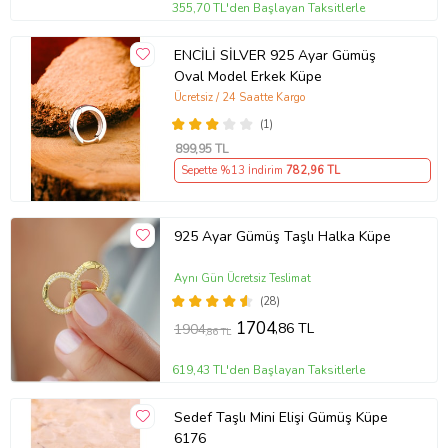
355,70 TL'den Başlayan Taksitlerle
ENCİLİ SİLVER 925 Ayar Gümüş
Oval Model Erkek Küpe
Ücretsiz / 24 Saatte Kargo
(1)
899
,95 TL
Sepette %13 İndirim
782
,96 TL
925 Ayar Gümüş Taşlı Halka Küpe
Aynı Gün Ücretsiz Teslimat
(28)
1704
,86 TL
1904
,86 TL
619,43 TL'den Başlayan Taksitlerle
Sedef Taşlı Mini Elişi Gümüş Küpe
6176