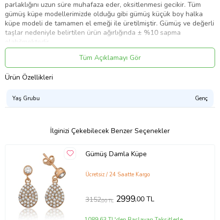
parlaklığını uzun süre muhafaza eder, oksitlenmesi gecikir. Tüm
gümüş küpe modellerimizde olduğu gibi gümüş küçük boy halka
küpe modeli de tamamen el emeği ile üretilmiştir. Gümüş ve değerli
taşlar nedeniyle belirtilen ürün ağırlığında ± %10 sapma
olabilmektedir.
Küpe Kalınlık : 0.30 cm
Tüm Açıklamayı Gör
Küpe Çap : 4.00 cm
Ürün Özellikleri
Ort. Ağırlık: 3.65 gr.
Yaş Grubu
Genç
Ürün Kodu:
kcm38709490
İlginizi Çekebilecek Benzer Seçenekler
Gümüş Damla Küpe
Ücretsiz / 24 Saatte Kargo
2999
,00 TL
3152
,00 TL
1089,63 TL'den Başlayan Taksitlerle