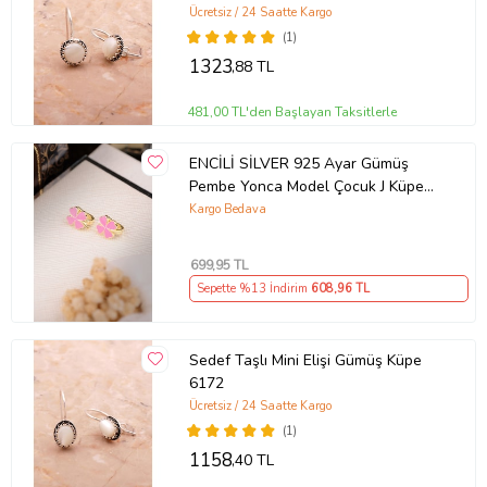
Ücretsiz / 24 Saatte Kargo
(1)
1323
,88 TL
481,00 TL'den Başlayan Taksitlerle
ENCİLİ SİLVER 925 Ayar Gümüş
Pembe Yonca Model Çocuk J Küpe
(Gold)
Kargo Bedava
699
,95 TL
Sepette %13 İndirim
608
,96 TL
Sedef Taşlı Mini Elişi Gümüş Küpe
6172
Ücretsiz / 24 Saatte Kargo
(1)
1158
,40 TL