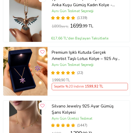
Anka Kuşu Gümüş Kadın Kolye -
MAVİ
Aynı Gün Teslimat Seçeneği
(1339)
1699
,99 TL
1899
,99 TL
617,66 TL'den Başlayan Taksitlerle
Premium Işıklı Kutuda Gerçek
Ametist Taşlı Lotus Kolye – 925 Ayar
Gümüş Kadın Kolye
Aynı Gün Teslimat Seçeneği
(22)
1999
,90 TL
Sepette %20 İndirim
1599
,92 TL
Silvano Jewelry 925 Ayar Gümüş
Şans Kolyesi
Aynı Gün Ücretsiz Teslimat
(1447)