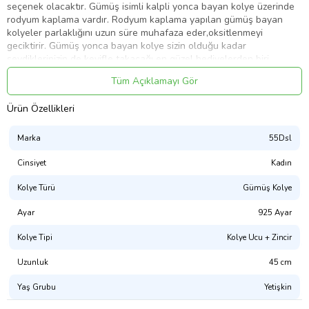
seçenek olacaktır. Gümüş isimli kalpli yonca bayan kolye üzerinde
rodyum kaplama vardır. Rodyum kaplama yapılan gümüş bayan
kolyeler parlaklığını uzun süre muhafaza eder,oksitlenmeyi
geciktirir. Gümüş yonca bayan kolye sizin olduğu kadar
sevdiklerinizin de keyifle takacağı en güzel hediyelerden biri
olacaktır. Tüm gümüş bayan kolyelerde olduğu gibi gümüş isimli
Tüm Açıklamayı Gör
kalpli yonca bayan kolye de el emeği ile üretilmiştir. Gümüş ve
değerli taşlar nedeniyle belirtilen ürün ağırlığında ± %10 sapma
Ürün Özellikleri
olabilmektedir.
Kolye En : 2.30 cm
Marka
55Dsl
Kolye Boy : 2.60 cm
Cinsiyet
Kadın
Zincir Uzunluğu : 45 cm
Kolye Türü
Gümüş Kolye
Ort Ağırlık : 4.60 gr
Ayar
925 Ayar
Kolye Tipi
Kolye Ucu + Zincir
Ürün Kodu:
kcm81788919
Uzunluk
45 cm
Yaş Grubu
Yetişkin