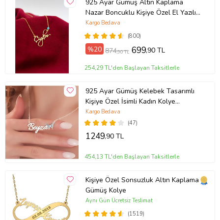
925 Ayar Gümüş Altın Kaplama
Nazar Boncuklu Kişiye Özel El Yazılı
Kolye (Sarı)
Kargo Bedava
(800)
%20
699
,90 TL
874
,90 TL
254,29 TL'den Başlayan Taksitlerle
925 Ayar Gümüş Kelebek Tasarımlı
Kişiye Özel İsimli Kadın Kolye
Anneye Hediye,Sevgiliye
Kargo Bedava
Hediye,Arkadaşa Hediye,Doğum
(47)
Günü Hediyesi,Eşe Hediye
1249
,90 TL
454,13 TL'den Başlayan Taksitlerle
Kişiye Özel Sonsuzluk Altın Kaplama
Gümüş Kolye
Aynı Gün Ücretsiz Teslimat
(1519)