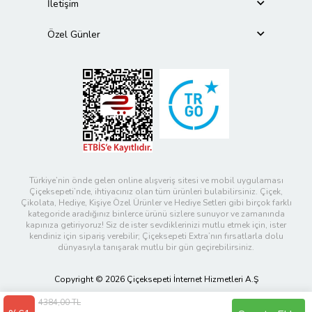
İletişim
Özel Günler
Türkiye’nin önde gelen online alışveriş sitesi ve mobil uygulaması
Çiçeksepeti’nde, ihtiyacınız olan tüm ürünleri bulabilirsiniz. Çiçek,
Çikolata, Hediye, Kişiye Özel Ürünler ve Hediye Setleri gibi birçok farklı
kategoride aradığınız binlerce ürünü sizlere sunuyor ve zamanında
kapınıza getiriyoruz! Siz de ister sevdiklerinizi mutlu etmek için, ister
kendiniz için sipariş verebilir; Çiçeksepeti Extra’nın fırsatlarla dolu
dünyasıyla tanışarak mutlu bir gün geçirebilirsiniz.
Copyright © 2026 Çiçeksepeti İnternet Hizmetleri A.Ş
4384,00 TL