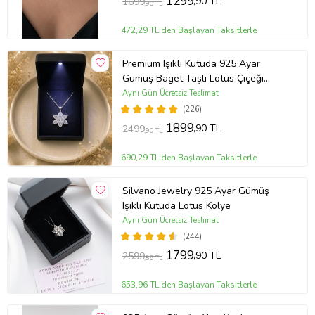
1299
,90 TL
1699
,90 TL
472,29 TL'den Başlayan Taksitlerle
Premium Işıklı Kutuda 925 Ayar
Gümüş Baget Taşlı Lotus Çiçeği
Kolye
Aynı Gün Ücretsiz Teslimat
(226)
1899
,90 TL
2499
,90 TL
690,29 TL'den Başlayan Taksitlerle
Silvano Jewelry 925 Ayar Gümüş
Işıklı Kutuda Lotus Kolye
Aynı Gün Ücretsiz Teslimat
(244)
1799
,90 TL
2599
,86 TL
653,96 TL'den Başlayan Taksitlerle