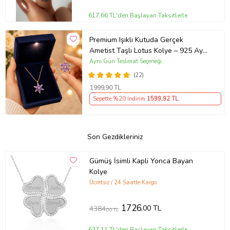
617,66 TL'den Başlayan Taksitlerle
Premium Işıklı Kutuda Gerçek
Ametist Taşlı Lotus Kolye – 925 Ayar
Gümüş Kadın Kolye
Aynı Gün Teslimat Seçeneği
(22)
1999
,90 TL
Sepette %20 İndirim
1599
,92 TL
Son Gezdikleriniz
Gümüş İsimli Kapli Yonca Bayan
Kolye
Ücretsiz / 24 Saatte Kargo
1726
,00 TL
4384
,00 TL
627,11 TL'den Başlayan Taksitlerle