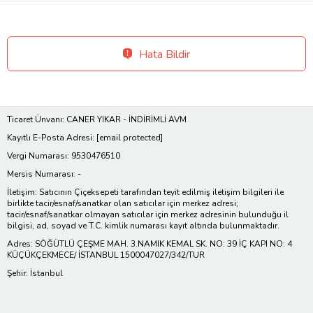
Hata Bildir
Ticaret Ünvanı: CANER YIKAR - İNDİRİMLİ AVM
Kayıtlı E-Posta Adresi:
[email protected]
Vergi Numarası: 9530476510
Mersis Numarası: -
İletişim: Satıcının Çiçeksepeti tarafından teyit edilmiş iletişim bilgileri ile
birlikte tacir/esnaf/sanatkar olan satıcılar için merkez adresi;
tacir/esnaf/sanatkar olmayan satıcılar için merkez adresinin bulunduğu il
bilgisi, ad, soyad ve T.C. kimlik numarası kayıt altında bulunmaktadır.
Adres: SÖĞÜTLÜ ÇEŞME MAH. 3.NAMIK KEMAL SK. NO: 39 İÇ KAPI NO: 4
KÜÇÜKÇEKMECE/ İSTANBUL 1500047027/342/TUR
Şehir: İstanbul