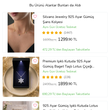
Bu Ürünü Alanlar Bunları da Aldı
Silvano Jewelry 925 Ayar Gümüş
Şans Kolyesi
Aynı Gün Ücretsiz Teslimat
(1447)
1299
,90 TL
1699
,90 TL
472,29 TL'den Başlayan Taksitlerle
Premium Işıklı Kutuda 925 Ayar
Gümüş Baget Taşlı Lotus Çiçeği
Kolye
Aynı Gün Ücretsiz Teslimat
(226)
1899
,90 TL
2499
,90 TL
690,29 TL'den Başlayan Taksitlerle
925 Ayar Gümüş Işıklı Kutuda Lotus