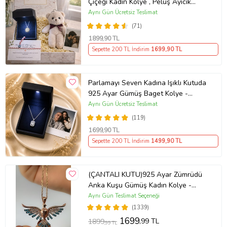
Çiçeği Kadın Kolye , Peluş Ayıcık
Anahtarlık Marteniçka Bileklik,
Aynı Gün Ücretsiz Teslimat
Polaroid Fotoğraf Hediye
(71)
1899
,90 TL
Sepette 200 TL İndirim
1699
,90 TL
Parlamayı Seven Kadına Işıklı Kutuda
925 Ayar Gümüş Baget Kolye -
Kişiye Özel Fotoğraf Hediye
Aynı Gün Ücretsiz Teslimat
(119)
1699
,90 TL
Sepette 200 TL İndirim
1499
,90 TL
(ÇANTALI KUTU)925 Ayar Zümrüdü
Anka Kuşu Gümüş Kadın Kolye -
MAVİ
Aynı Gün Teslimat Seçeneği
(1339)
1699
,99 TL
1899
,99 TL