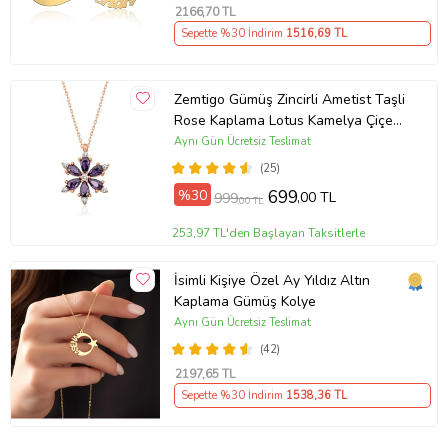
2166
,70 TL
Sepette %30 İndirim
1516
,69 TL
Zemtigo Gümüş Zincirli Ametist Taşli
Rose Kaplama Lotus Kamelya Çiçeği
Kolye
Aynı Gün Ücretsiz Teslimat
(25)
%30
699
,00 TL
999
,00 TL
253,97 TL'den Başlayan Taksitlerle
İsimli Kişiye Özel Ay Yıldız Altın
Kaplama Gümüş Kolye
Aynı Gün Ücretsiz Teslimat
(42)
2197
,65 TL
Sepette %30 İndirim
1538
,36 TL