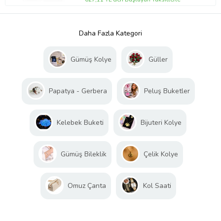
Daha Fazla Kategori
Gümüş Kolye
Güller
Papatya - Gerbera
Peluş Buketler
Kelebek Buketi
Bijuteri Kolye
Gümüş Bileklik
Çelik Kolye
Omuz Çanta
Kol Saati