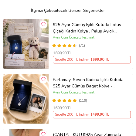
İlginizi Çekebilecek Benzer Seçenekler
925 Ayar Gümüş Işıklı Kutuda Lotus
Çiçeği Kadın Kolye , Peluş Ayıcık
Anahtarlık Marteniçka Bileklik,
Aynı Gün Ücretsiz Teslimat
Polaroid Fotoğraf Hediye
(71)
1899
,90 TL
Sepette 200 TL İndirim
1699
,90 TL
Parlamayı Seven Kadına Işıklı Kutuda
925 Ayar Gümüş Baget Kolye -
Kişiye Özel Fotoğraf Hediye
Aynı Gün Ücretsiz Teslimat
(119)
1699
,90 TL
Sepette 200 TL İndirim
1499
,90 TL
(ÇANTALI KUTU)925 Ayar Zümrüdü