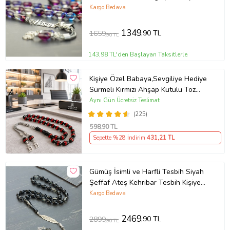
Tesbih
Kargo Bedava
1349
,90 TL
1659
,90 TL
143,98 TL'den Başlayan Taksitlerle
Kişiye Özel Babaya,Sevgiliye Hediye
Sürmeli Kırmızı Ahşap Kutulu Toz
Kehribar Tesbih (Kırmızı)
Aynı Gün Ücretsiz Teslimat
(225)
598
,90 TL
Sepette %28 İndirim
431
,21 TL
Gümüş İsimli ve Harfli Tesbih Siyah
Şeffaf Ateş Kehribar Tesbih Kişiye
Özel Kutulu Hediye Tespih
Kargo Bedava
2469
,90 TL
2899
,90 TL