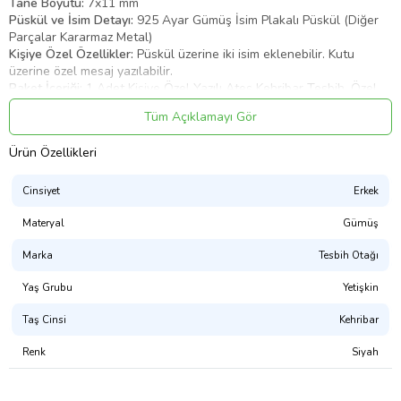
Tane Boyutu:
7x11 mm
Püskül ve İsim Detayı:
925 Ayar Gümüş İsim Plakalı Püskül (Diğer
Parçalar Kararmaz Metal)
Kişiye Özel Özellikler:
Püskül üzerine iki isim eklenebilir. Kutu
üzerine özel mesaj yazılabilir.
Paket İçeriği:
1 Adet Kişiye Özel Yazılı Ateş Kehribar Tesbih, Özel
Tasarım Ahşap Kutu
Tüm Açıklamayı Gör
Siyahın zarafetiyle tasarlanmış bu tesbih, hem günlük kullanım hem
de koleksiyon için idealdir. Babalar Günü, sevgililer günü veya
Ürün Özellikleri
yıldönümü gibi özel günler için anlamlı bir armağan sunar.
Hediye İçin Öneriler:
Cinsiyet
Erkek
Bu tesbih, babalar günü, doğum günü, sevgililer günü gibi özel
Materyal
Gümüş
günlerde hediye edilebilecek zarif ve anlamlı bir seçenektir. Eşinize,
babanıza ya da sevdiklerinize özel bir hediye vermek isterseniz
Marka
Tesbih Otağı
mükemmel bir alternatif.
Yaş Grubu
Yetişkin
Ürün Kodu:
kcm70489197
Taş Cinsi
Kehribar
Renk
Siyah