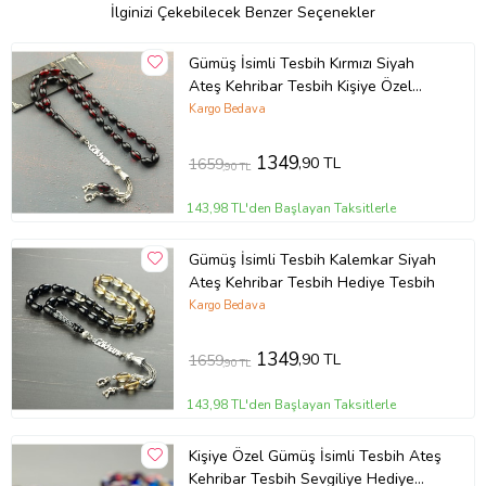
İlginizi Çekebilecek Benzer Seçenekler
Gümüş İsimli Tesbih Kırmızı Siyah
Ateş Kehribar Tesbih Kişiye Özel
Kutulu Hediye
Kargo Bedava
1349
,90 TL
1659
,90 TL
143,98 TL'den Başlayan Taksitlerle
Gümüş İsimli Tesbih Kalemkar Siyah
Ateş Kehribar Tesbih Hediye Tesbih
Kargo Bedava
1349
,90 TL
1659
,90 TL
143,98 TL'den Başlayan Taksitlerle
Kişiye Özel Gümüş İsimli Tesbih Ateş
Kehribar Tesbih Sevgiliye Hediye