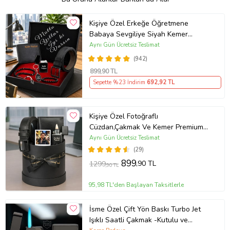
Kişiye Özel Erkeğe Öğretmene
Babaya Sevgiliye Siyah Kemer
Cüzdan Çakmak Seti Hediye Seti
Aynı Gün Ücretsiz Teslimat
(942)
899
,90 TL
Sepette %23 İndirim
692
,92 TL
Kişiye Özel Fotoğraflı
Cüzdan,Çakmak Ve Kemer Premium
Erkek Aksesuar Seti
Aynı Gün Ücretsiz Teslimat
(29)
899
,90 TL
1299
,90 TL
95,98 TL'den Başlayan Taksitlerle
İsme Özel Çift Yön Baskı Turbo Jet
Işıklı Saatli Çakmak -Kutulu ve