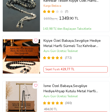
Kehribar Tesbih Kişiye Özel Harfli
Ahşap Kutulu Sertifikalı Tespih
Kargo Bedava
(Siyah)
(7)
1349
,90 TL
1659
,90 TL
143,98 TL'den Başlayan Taksitlerle
Kişiye Özel Babaya,Sevgiliye Hediye
Metal Harfli Sürmeli Toz Kehribar
Tesbih [ 5 Renk ] (Siyah)
Aynı Gün Ücretsiz Teslimat
(772)
Sepet Fiyatı
429
,77 TL
İsme Özel Babaya,Sevgiliye
HediyeAhşap Kutulu Metal Harfli
Doğal Hematit Stres Taşı Tesbih
Aynı Gün Ücretsiz Teslimat
(Gri)
(360)
484
,00 TL