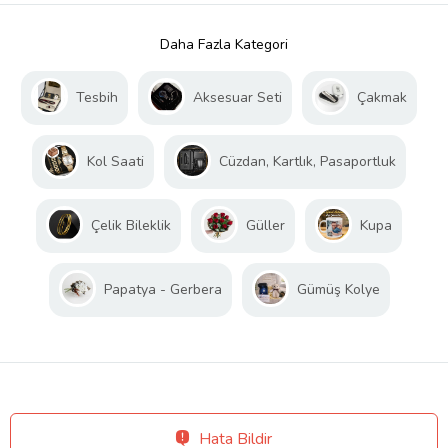
Daha Fazla Kategori
Tesbih
Aksesuar Seti
Çakmak
Kol Saati
Cüzdan, Kartlık, Pasaportluk
Çelik Bileklik
Güller
Kupa
Papatya - Gerbera
Gümüş Kolye
Hata Bildir