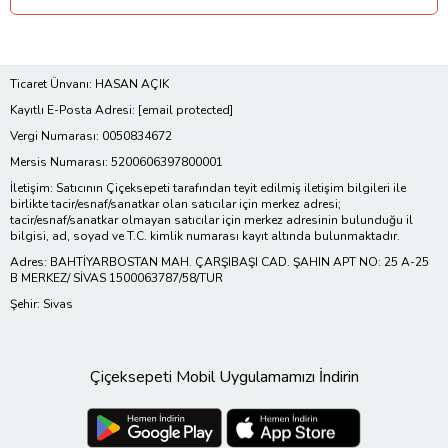
Ticaret Ünvanı: HASAN AÇIK
Kayıtlı E-Posta Adresi:
[email protected]
Vergi Numarası: 0050834672
Mersis Numarası: 5200606397800001
İletişim: Satıcının Çiçeksepeti tarafından teyit edilmiş iletişim bilgileri ile
birlikte tacir/esnaf/sanatkar olan satıcılar için merkez adresi;
tacir/esnaf/sanatkar olmayan satıcılar için merkez adresinin bulunduğu il
bilgisi, ad, soyad ve T.C. kimlik numarası kayıt altında bulunmaktadır.
Adres: BAHTİYARBOSTAN MAH. ÇARŞIBAŞI CAD. ŞAHIN APT NO: 25 A-25
B MERKEZ/ SİVAS 1500063787/58/TUR
Şehir: Sivas
Çiçeksepeti Mobil Uygulamamızı İndirin