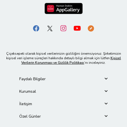
Çiçeksepeti olarak kişisel verilerinizin gizliliğini önemsiyoruz. Şirketimizin
kişisel veri işleme süreçleri hakkında detaylı bilgi almak için lütfen
Kişisel
Verilerin Korunması ve Gizlilik Politikası
’nı inceleyiniz.
Faydalı Bilgiler
Kurumsal
İletişim
Özel Günler