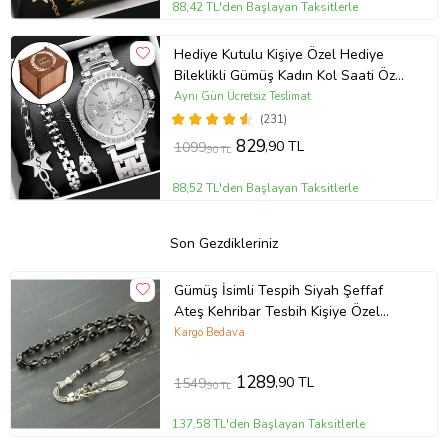
88,42 TL'den Başlayan Taksitlerle
Hediye Kutulu Kişiye Özel Hediye
Bileklikli Gümüş Kadın Kol Saati Özel
Kutusunda (Gümüş)
Aynı Gün Ücretsiz Teslimat
(231)
829
,90 TL
1099
,90 TL
88,52 TL'den Başlayan Taksitlerle
Son Gezdikleriniz
Gümüş İsimli Tespih Siyah Şeffaf
Ateş Kehribar Tesbih Kişiye Özel
Kutulu Hediye Tesbih
Kargo Bedava
1289
,90 TL
1549
,90 TL
137,58 TL'den Başlayan Taksitlerle