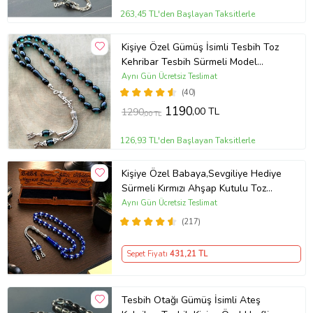
263,45 TL'den Başlayan Taksitlerle
Kişiye Özel Gümüş İsimli Tesbih Toz
Kehribar Tesbih Sürmeli Model
Tesbih İsimli Tesbih Ahşap Kutlu
Aynı Gün Ücretsiz Teslimat
(40)
1190
,00 TL
1290
,00 TL
126,93 TL'den Başlayan Taksitlerle
Kişiye Özel Babaya,Sevgiliye Hediye
Sürmeli Kırmızı Ahşap Kutulu Toz
Kehribar Tesbih (Mavi)
Aynı Gün Ücretsiz Teslimat
(217)
Sepet Fiyatı
431
,21 TL
Tesbih Otağı Gümüş İsimli Ateş