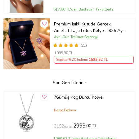
617,66 TL'den Başlayan Taksitlerle
Premium Işıklı Kutuda Gerçek
Ametist Taşlı Lotus Kolye – 925 Ayar
Gümüş Kadın Kolye
Aynı Gün Teslimat Seçeneği
(21)
1999
,90 TL
Sepette %20 İndirim
1599
,92 TL
Son Gezdikleriniz
?Gümüş Koç Burcu Kolye
Kargo Bedava
2999
,00 TL
3152
,00 TL
1089,63 TL'den Başlayan Taksitlerle