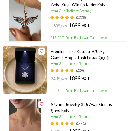
Anka Kuşu Gümüş Kadın Kolye -
MAVİ
Aynı Gün Teslimat Seçeneği
(1339)
1699
,99 TL
1899
,99 TL
617,66 TL'den Başlayan Taksitlerle
Premium Işıklı Kutuda 925 Ayar
Gümüş Baget Taşlı Lotus Çiçeği
Kolye
Aynı Gün Ücretsiz Teslimat
(226)
1899
,90 TL
2499
,90 TL
690,29 TL'den Başlayan Taksitlerle
Silvano Jewelry 925 Ayar Gümüş
Şans Kolyesi
Aynı Gün Ücretsiz Teslimat
(1445)