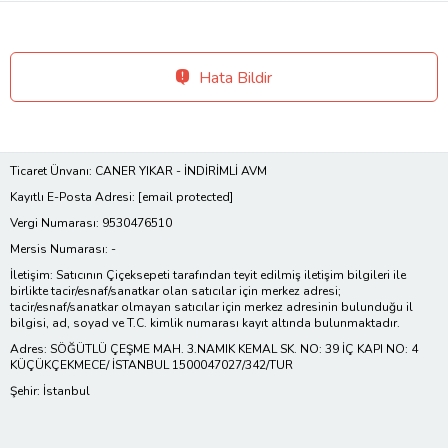
Hata Bildir
Ticaret Ünvanı: CANER YIKAR - İNDİRİMLİ AVM
Kayıtlı E-Posta Adresi:
[email protected]
Vergi Numarası: 9530476510
Mersis Numarası: -
İletişim: Satıcının Çiçeksepeti tarafından teyit edilmiş iletişim bilgileri ile
birlikte tacir/esnaf/sanatkar olan satıcılar için merkez adresi;
tacir/esnaf/sanatkar olmayan satıcılar için merkez adresinin bulunduğu il
bilgisi, ad, soyad ve T.C. kimlik numarası kayıt altında bulunmaktadır.
Adres: SÖĞÜTLÜ ÇEŞME MAH. 3.NAMIK KEMAL SK. NO: 39 İÇ KAPI NO: 4
KÜÇÜKÇEKMECE/ İSTANBUL 1500047027/342/TUR
Şehir: İstanbul