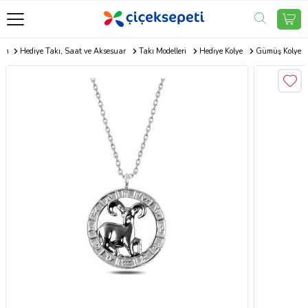
com
Hediye Takı, Saat ve Aksesuar
Takı Modelleri
Hediye Kolye
Gümüş Kolye