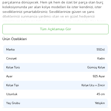
parçalarına dönüşecek. Hem şık hem de özel bir parça olan burç
koleksiyonunda yer alan kolye modelleri ile ister kendinizi, ister
sevdiklerinizi şımartabilirsiniz. Sevdiklerinize güven ve şans
dileklerinizi sunmanıza yardımcı olan ve en güzel hediyenizi
simgeleyen kolye modelleri ile tanışmak için acele edin. Koç burcu
(Lat: Aries) burçlar kuşağının ilk burcudur. Koç burcu kolye, 925
Tüm Açıklamayı Gör
ayar gümüşten imal edilmiştir. Gümüş üzerine rodyum kaplama
yapılmıştır. Rodyum kaplama yapılan gümüş kolyeler parlaklığını
Ürün Özellikleri
uzun süre muhafaza eder. Tüm bayan gümüş ürünlerde olduğu gibi
gümüş koç burcu kolye de el emeği ile üretilmiştir. Gümüş ve
değerli taşlar nedeniyle belirtilen ortalama ürün ağırlığında ± %10
Marka
55Dsl
sapma olabilmektedir.
Cinsiyet
Kadın
En : 1.90 cm
Kolye Türü
Gümüş Kolye
Boy : 1.90 cm
Ort. Ağırlık : 3.00 gr.
Ayar
925 Ayar
Kolye Tipi
Kolye Ucu + Zincir
Uzunluk
45 cm
Ürün Kodu:
kcm79861694
Yaş Grubu
Yetişkin