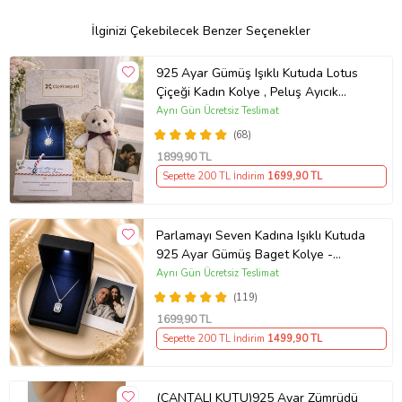
İlginizi Çekebilecek Benzer Seçenekler
925 Ayar Gümüş Işıklı Kutuda Lotus
Çiçeği Kadın Kolye , Peluş Ayıcık
Anahtarlık Marteniçka Bileklik,
Aynı Gün Ücretsiz Teslimat
Polaroid Fotoğraf Hediye
(68)
1899
,90 TL
Sepette 200 TL İndirim
1699
,90 TL
Parlamayı Seven Kadına Işıklı Kutuda
925 Ayar Gümüş Baget Kolye -
Kişiye Özel Fotoğraf Hediye
Aynı Gün Ücretsiz Teslimat
(119)
1699
,90 TL
Sepette 200 TL İndirim
1499
,90 TL
(ÇANTALI KUTU)925 Ayar Zümrüdü