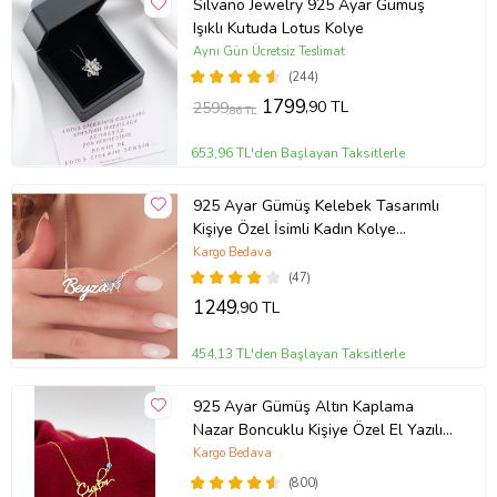
Silvano Jewelry 925 Ayar Gümüş
Işıklı Kutuda Lotus Kolye
Aynı Gün Ücretsiz Teslimat
(244)
1799
,90 TL
2599
,86 TL
653,96 TL'den Başlayan Taksitlerle
925 Ayar Gümüş Kelebek Tasarımlı
Kişiye Özel İsimli Kadın Kolye
Anneye Hediye,Sevgiliye
Kargo Bedava
Hediye,Arkadaşa Hediye,Doğum
(47)
Günü Hediyesi,Eşe Hediye
1249
,90 TL
454,13 TL'den Başlayan Taksitlerle
925 Ayar Gümüş Altın Kaplama
Nazar Boncuklu Kişiye Özel El Yazılı
Kolye (Sarı)
Kargo Bedava
(800)