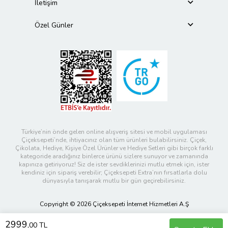
İletişim
Özel Günler
Türkiye’nin önde gelen online alışveriş sitesi ve mobil uygulaması
Çiçeksepeti’nde, ihtiyacınız olan tüm ürünleri bulabilirsiniz. Çiçek,
Çikolata, Hediye, Kişiye Özel Ürünler ve Hediye Setleri gibi birçok farklı
kategoride aradığınız binlerce ürünü sizlere sunuyor ve zamanında
kapınıza getiriyoruz! Siz de ister sevdiklerinizi mutlu etmek için, ister
kendiniz için sipariş verebilir; Çiçeksepeti Extra’nın fırsatlarla dolu
dünyasıyla tanışarak mutlu bir gün geçirebilirsiniz.
Copyright © 2026 Çiçeksepeti İnternet Hizmetleri A.Ş
2999
,00 TL