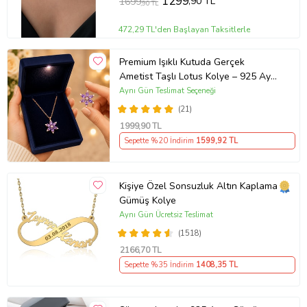
1299
,90 TL
1699
,90 TL
472,29 TL'den Başlayan Taksitlerle
Premium Işıklı Kutuda Gerçek
Ametist Taşlı Lotus Kolye – 925 Ayar
Gümüş Kadın Kolye
Aynı Gün Teslimat Seçeneği
(21)
1999
,90 TL
Sepette %20 İndirim
1599
,92 TL
Kişiye Özel Sonsuzluk Altın Kaplama
Gümüş Kolye
Aynı Gün Ücretsiz Teslimat
(1518)
2166
,70 TL
Sepette %35 İndirim
1408
,35 TL