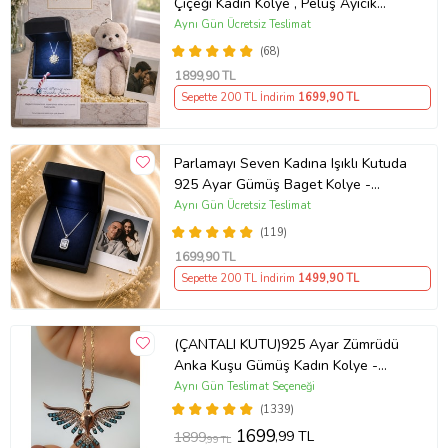
Çiçeği Kadın Kolye , Peluş Ayıcık
Anahtarlık Marteniçka Bileklik,
Aynı Gün Ücretsiz Teslimat
Polaroid Fotoğraf Hediye
(68)
1899
,90 TL
Sepette 200 TL İndirim
1699
,90 TL
Parlamayı Seven Kadına Işıklı Kutuda
925 Ayar Gümüş Baget Kolye -
Kişiye Özel Fotoğraf Hediye
Aynı Gün Ücretsiz Teslimat
(119)
1699
,90 TL
Sepette 200 TL İndirim
1499
,90 TL
(ÇANTALI KUTU)925 Ayar Zümrüdü
Anka Kuşu Gümüş Kadın Kolye -
MAVİ
Aynı Gün Teslimat Seçeneği
(1339)
1699
,99 TL
1899
,99 TL