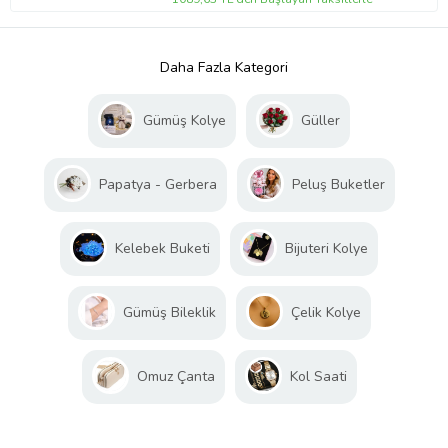
Daha Fazla Kategori
Gümüş Kolye
Güller
Papatya - Gerbera
Peluş Buketler
Kelebek Buketi
Bijuteri Kolye
Gümüş Bileklik
Çelik Kolye
Omuz Çanta
Kol Saati