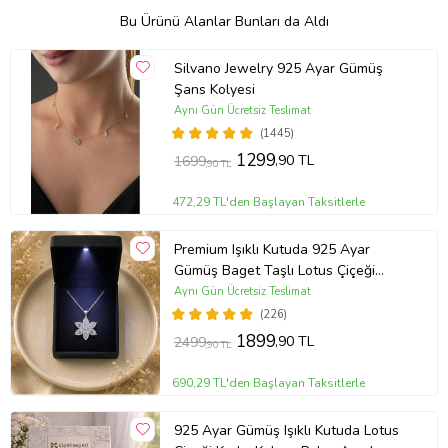
Bu Ürünü Alanlar Bunları da Aldı
Silvano Jewelry 925 Ayar Gümüş
Şans Kolyesi
Aynı Gün Ücretsiz Teslimat
(1445)
1299
,90 TL
1699
,90 TL
472,29 TL'den Başlayan Taksitlerle
Premium Işıklı Kutuda 925 Ayar
Gümüş Baget Taşlı Lotus Çiçeği
Kolye
Aynı Gün Ücretsiz Teslimat
(226)
1899
,90 TL
2499
,90 TL
690,29 TL'den Başlayan Taksitlerle
925 Ayar Gümüş Işıklı Kutuda Lotus