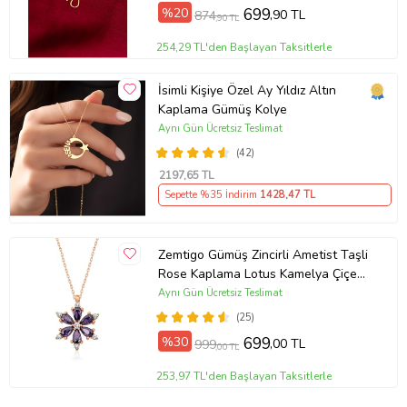
%20
699
,90 TL
874
,90 TL
254,29 TL'den Başlayan Taksitlerle
İsimli Kişiye Özel Ay Yıldız Altın
Kaplama Gümüş Kolye
Aynı Gün Ücretsiz Teslimat
(42)
2197
,65 TL
Sepette %35 İndirim
1428
,47 TL
Zemtigo Gümüş Zincirli Ametist Taşli
Rose Kaplama Lotus Kamelya Çiçeği
Kolye
Aynı Gün Ücretsiz Teslimat
(25)
%30
699
,00 TL
999
,00 TL
253,97 TL'den Başlayan Taksitlerle