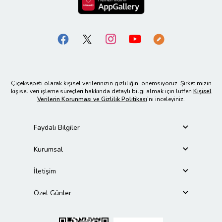
Çiçeksepeti olarak kişisel verilerinizin gizliliğini önemsiyoruz. Şirketimizin
kişisel veri işleme süreçleri hakkında detaylı bilgi almak için lütfen
Kişisel
Verilerin Korunması ve Gizlilik Politikası
’nı inceleyiniz.
Faydalı Bilgiler
Kurumsal
İletişim
Özel Günler