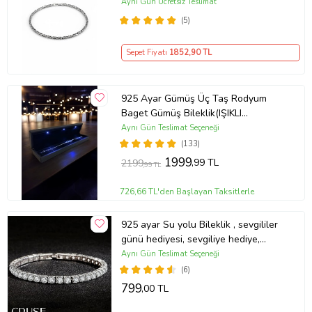
(Çok Renkli)
Aynı Gün Ücretsiz Teslimat
(5)
Sepet Fiyatı
1852
,90 TL
925 Ayar Gümüş Üç Taş Rodyum
Baget Gümüş Bileklik(IŞIKLI
KUTULU)
Aynı Gün Teslimat Seçeneği
(133)
1999
,99 TL
2199
,99 TL
726,66 TL'den Başlayan Taksitlerle
925 ayar Su yolu Bileklik , sevgililer
günü hediyesi, sevgiliye hediye,
doğum günü hediyesi, yeni iş
Aynı Gün Teslimat Seçeneği
hediyesi, geçmiş olsun hediyesi, altın
(6)
kolye, kız arkadaş hediyesi, hediye
799
,00 TL
altın kolye