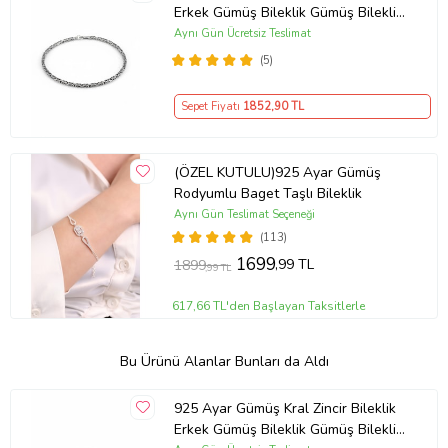
Erkek Gümüş Bileklik Gümüş Bileklik
(Çok Renkli)
Aynı Gün Ücretsiz Teslimat
(5)
Sepet Fiyatı
1852
,90 TL
(ÖZEL KUTULU)925 Ayar Gümüş
Rodyumlu Baget Taşlı Bileklik
Aynı Gün Teslimat Seçeneği
(113)
1699
,99 TL
1899
,99 TL
617,66 TL'den Başlayan Taksitlerle
Bu Ürünü Alanlar Bunları da Aldı
925 Ayar Gümüş Kral Zincir Bileklik
Erkek Gümüş Bileklik Gümüş Bileklik