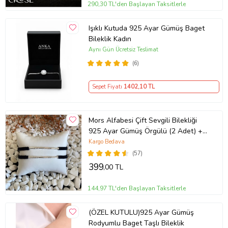
290,30 TL'den Başlayan Taksitlerle
Işıklı Kutuda 925 Ayar Gümüş Baget
Bileklik Kadın
Aynı Gün Ücretsiz Teslimat
(6)
Sepet Fiyatı
1402
,10 TL
Mors Alfabesi Çift Sevgili Bilekliği
925 Ayar Gümüş Örgülü (2 Adet) +
1 Adet Hediye Bileklik
Kargo Bedava
(57)
399
,00 TL
144,97 TL'den Başlayan Taksitlerle
(ÖZEL KUTULU)925 Ayar Gümüş
Rodyumlu Baget Taşlı Bileklik