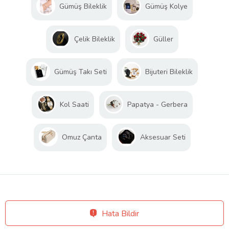
Gümüş Bileklik
Gümüş Kolye
Çelik Bileklik
Güller
Gümüş Takı Seti
Bijuteri Bileklik
Kol Saati
Papatya - Gerbera
Omuz Çanta
Aksesuar Seti
Hata Bildir