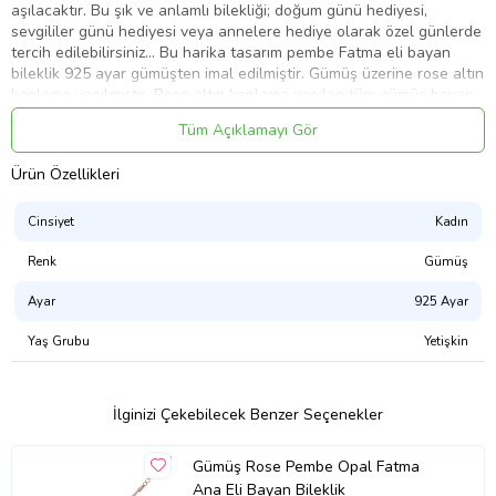
aşılacaktır. Bu şık ve anlamlı bilekliği; doğum günü hediyesi,
sevgililer günü hediyesi veya annelere hediye olarak özel günlerde
tercih edilebilirsiniz... Bu harika tasarım pembe Fatma eli bayan
bileklik 925 ayar gümüşten imal edilmiştir. Gümüş üzerine rose altın
kaplama yapılmıştır. Rose altın kaplama yapılan tüm gümüş bayan
bileklik modelleri parlaklığını uzun süre muhafaza eder, gümüşü
Tüm Açıklamayı Gör
pembe renge çevirir, oksitlenmeyi geciktirir. Bileklik üzerinde
bulunan taşlar opal ve zirkondur. Tüm bayan bileklik modelinde
Ürün Özellikleri
olduğu gibi gümüş pembe opal Fatma ana eli bayan bileklik modeli
de el emeği ile üretilmiştir. Gümüş ve değerli taşlar nedeniyle
belirtilen ortalama ürün ağırlığında ± %10 sapma olabilmektedir.
Cinsiyet
Kadın
Ort. Ağırlık: 3.50 gr.
Renk
Gümüş
Ayar
925 Ayar
Ürün Kodu:
kcm13341863
Yaş Grubu
Yetişkin
İlginizi Çekebilecek Benzer Seçenekler
Gümüş Rose Pembe Opal Fatma
Ana Eli Bayan Bileklik