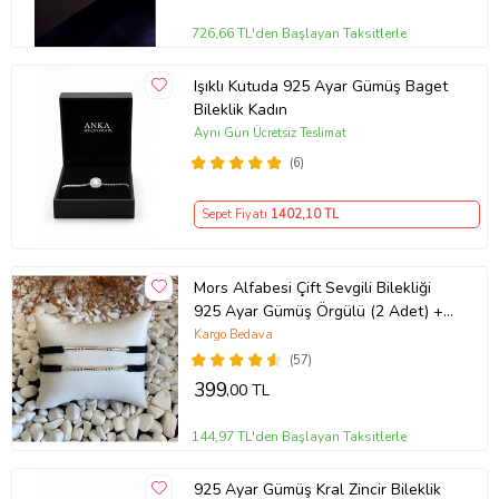
726,66 TL'den Başlayan Taksitlerle
Işıklı Kutuda 925 Ayar Gümüş Baget
Bileklik Kadın
Aynı Gün Ücretsiz Teslimat
(6)
Sepet Fiyatı
1402
,10 TL
Mors Alfabesi Çift Sevgili Bilekliği
925 Ayar Gümüş Örgülü (2 Adet) +
1 Adet Hediye Bileklik
Kargo Bedava
(57)
399
,00 TL
144,97 TL'den Başlayan Taksitlerle
925 Ayar Gümüş Kral Zincir Bileklik