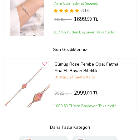
Aynı Gün Teslimat Seçeneği
(113)
1699
,99 TL
1899
,99 TL
617,66 TL'den Başlayan Taksitlerle
Son Gezdikleriniz
Gümüş Rose Pembe Opal Fatma
Ana Eli Bayan Bileklik
Ücretsiz / 24 Saatte Kargo
2999
,00 TL
3922
,00 TL
1089,63 TL'den Başlayan Taksitlerle
Daha Fazla Kategori