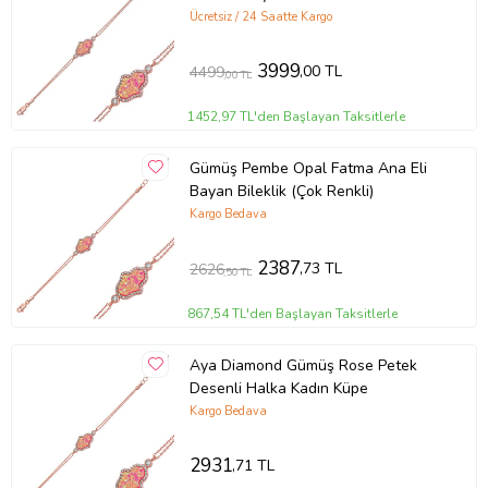
Ücretsiz / 24 Saatte Kargo
3999
,00 TL
4499
,00 TL
1452,97 TL'den Başlayan Taksitlerle
Gümüş Pembe Opal Fatma Ana Eli
Bayan Bileklik (Çok Renkli)
Kargo Bedava
2387
,73 TL
2626
,50 TL
867,54 TL'den Başlayan Taksitlerle
Aya Diamond Gümüş Rose Petek
Desenli Halka Kadın Küpe
Kargo Bedava
2931
,71 TL