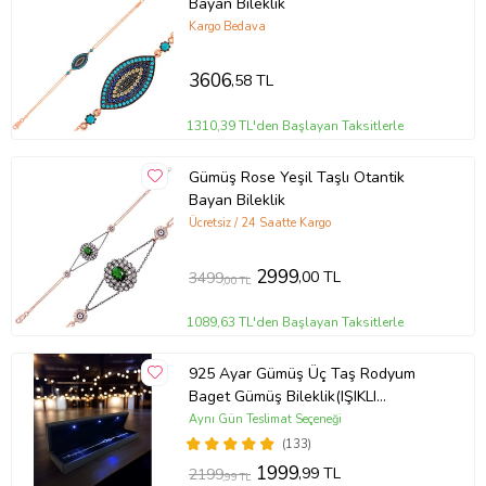
Bayan Bileklik
Kargo Bedava
3606
,58 TL
1310,39 TL'den Başlayan Taksitlerle
Gümüş Rose Yeşil Taşlı Otantik
Bayan Bileklik
Ücretsiz / 24 Saatte Kargo
2999
,00 TL
3499
,00 TL
1089,63 TL'den Başlayan Taksitlerle
925 Ayar Gümüş Üç Taş Rodyum
Baget Gümüş Bileklik(IŞIKLI
KUTULU)
Aynı Gün Teslimat Seçeneği
(133)
1999
,99 TL
2199
,99 TL