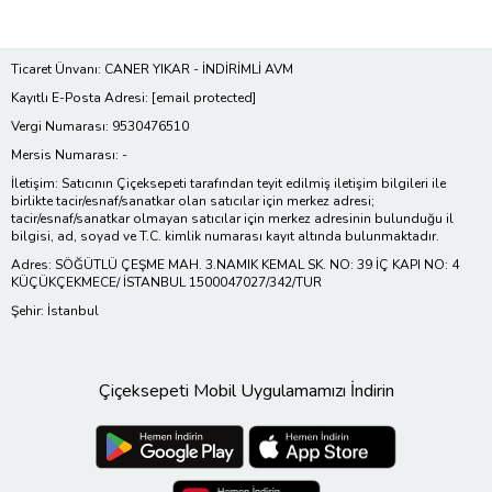
Ticaret Ünvanı: CANER YIKAR - İNDİRİMLİ AVM
Kayıtlı E-Posta Adresi:
[email protected]
Vergi Numarası: 9530476510
Mersis Numarası: -
İletişim: Satıcının Çiçeksepeti tarafından teyit edilmiş iletişim bilgileri ile
birlikte tacir/esnaf/sanatkar olan satıcılar için merkez adresi;
tacir/esnaf/sanatkar olmayan satıcılar için merkez adresinin bulunduğu il
bilgisi, ad, soyad ve T.C. kimlik numarası kayıt altında bulunmaktadır.
Adres: SÖĞÜTLÜ ÇEŞME MAH. 3.NAMIK KEMAL SK. NO: 39 İÇ KAPI NO: 4
KÜÇÜKÇEKMECE/ İSTANBUL 1500047027/342/TUR
Şehir: İstanbul
Çiçeksepeti Mobil Uygulamamızı İndirin