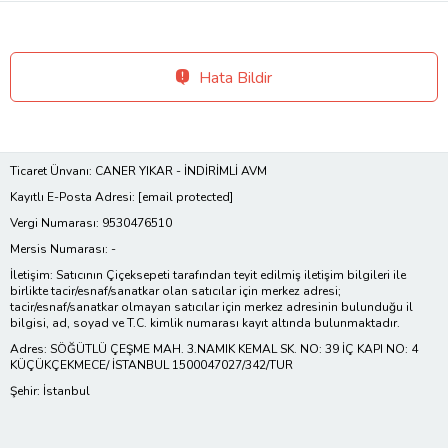
Hata Bildir
Ticaret Ünvanı: CANER YIKAR - İNDİRİMLİ AVM
Kayıtlı E-Posta Adresi:
[email protected]
Vergi Numarası: 9530476510
Mersis Numarası: -
İletişim: Satıcının Çiçeksepeti tarafından teyit edilmiş iletişim bilgileri ile
birlikte tacir/esnaf/sanatkar olan satıcılar için merkez adresi;
tacir/esnaf/sanatkar olmayan satıcılar için merkez adresinin bulunduğu il
bilgisi, ad, soyad ve T.C. kimlik numarası kayıt altında bulunmaktadır.
Adres: SÖĞÜTLÜ ÇEŞME MAH. 3.NAMIK KEMAL SK. NO: 39 İÇ KAPI NO: 4
KÜÇÜKÇEKMECE/ İSTANBUL 1500047027/342/TUR
Şehir: İstanbul