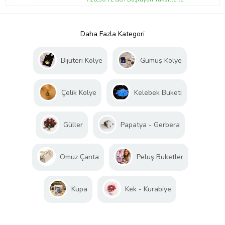
Daha Fazla Kategori
Bijuteri Kolye
Gümüş Kolye
Çelik Kolye
Kelebek Buketi
Güller
Papatya - Gerbera
Omuz Çanta
Peluş Buketler
Kupa
Kek - Kurabiye