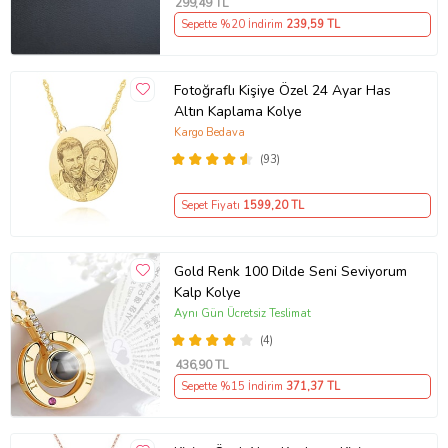
299
,49 TL
Sepette %20 İndirim
239
,59 TL
Fotoğraflı Kişiye Özel 24 Ayar Has
Altın Kaplama Kolye
Kargo Bedava
(93)
Sepet Fiyatı
1599
,20 TL
Gold Renk 100 Dilde Seni Seviyorum
Kalp Kolye
Aynı Gün Ücretsiz Teslimat
(4)
436
,90 TL
Sepette %15 İndirim
371
,37 TL