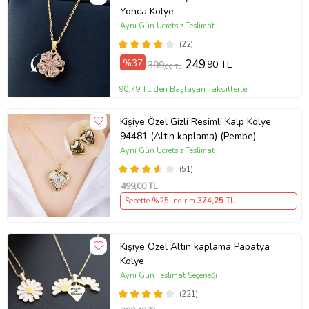
Yonca Kolye
Aynı Gün Ücretsiz Teslimat
(22)
%37
249
,90 TL
399
,00 TL
90,79 TL'den Başlayan Taksitlerle
Kişiye Özel Gizli Resimli Kalp Kolye
94481 (Altın kaplama) (Pembe)
Aynı Gün Ücretsiz Teslimat
(51)
499
,00 TL
Sepette %25 İndirim
374
,25 TL
Kişiye Özel Altın kaplama Papatya
Kolye
Aynı Gün Teslimat Seçeneği
(221)