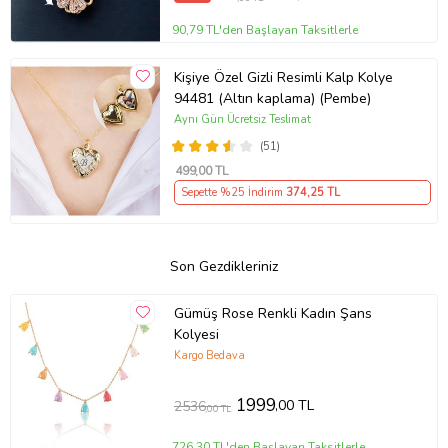
90,79 TL'den Başlayan Taksitlerle
Kişiye Özel Gizli Resimli Kalp Kolye
94481 (Altın kaplama) (Pembe)
Aynı Gün Ücretsiz Teslimat
(51)
499
,00 TL
Sepette %25 İndirim
374
,25 TL
Son Gezdikleriniz
Gümüş Rose Renkli Kadın Şans
Kolyesi
Kargo Bedava
1999
,00 TL
2536
,00 TL
726,30 TL'den Başlayan Taksitlerle