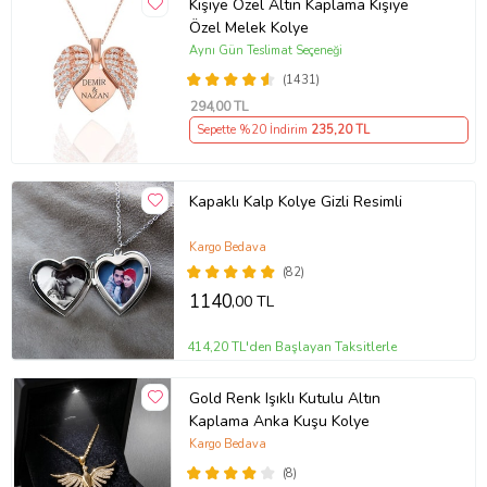
Kişiye Özel Altın Kaplama Kişiye
Özel Melek Kolye
Aynı Gün Teslimat Seçeneği
(1431)
294
,00 TL
Sepette %20 İndirim
235
,20 TL
Kapaklı Kalp Kolye Gizli Resimli
Kargo Bedava
(82)
1140
,00 TL
414,20 TL'den Başlayan Taksitlerle
Gold Renk Işıklı Kutulu Altın
Kaplama Anka Kuşu Kolye
Kargo Bedava
(8)