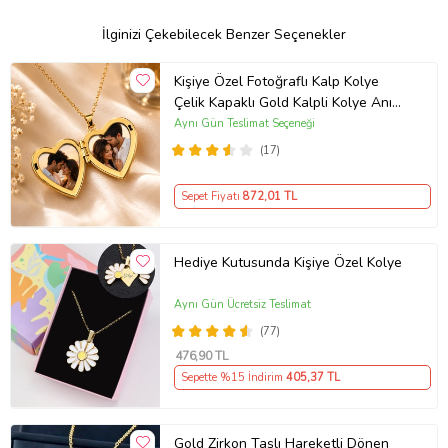
İlginizi Çekebilecek Benzer Seçenekler
Kişiye Özel Fotoğraflı Kalp Kolye
Çelik Kapaklı Gold Kalpli Kolye Anı
Kolyesi Kalp Kolye Resimli Kolye –
Aynı Gün Teslimat Seçeneği
Açılır Kapaklı Romantik Gold
(17)
Madalyon Kolye Anı Kolyesi
Sepet Fiyatı
872
,01 TL
Hediye Kutusunda Kişiye Özel Kolye
Aynı Gün Ücretsiz Teslimat
(77)
476
,90 TL
Sepette %15 İndirim
405
,37 TL
Gold Zirkon Taşlı Hareketli Dönen