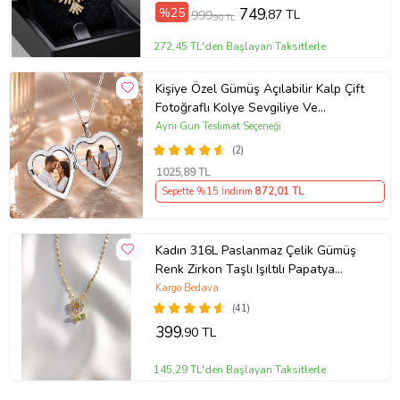
%25
749
,87 TL
999
,90 TL
272,45 TL'den Başlayan Taksitlerle
Kişiye Özel Gümüş Açılabilir Kalp Çift
Fotoğraflı Kolye Sevgiliye Ve
Annelere Özel Gümüş Kolye Kutulu
Aynı Gün Teslimat Seçeneği
Kalpli Anı Kolyesi Gümüş
(2)
1025
,89 TL
Sepette %15 İndirim
872
,01 TL
Kadın 316L Paslanmaz Çelik Gümüş
Renk Zirkon Taşlı Işıltılı Papatya
Kolye (Gold)
Kargo Bedava
(41)
399
,90 TL
145,29 TL'den Başlayan Taksitlerle