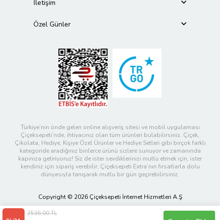
İletişim
Özel Günler
Türkiye’nin önde gelen online alışveriş sitesi ve mobil uygulaması
Çiçeksepeti’nde, ihtiyacınız olan tüm ürünleri bulabilirsiniz. Çiçek,
Çikolata, Hediye, Kişiye Özel Ürünler ve Hediye Setleri gibi birçok farklı
kategoride aradığınız binlerce ürünü sizlere sunuyor ve zamanında
kapınıza getiriyoruz! Siz de ister sevdiklerinizi mutlu etmek için, ister
kendiniz için sipariş verebilir; Çiçeksepeti Extra’nın fırsatlarla dolu
dünyasıyla tanışarak mutlu bir gün geçirebilirsiniz.
Copyright © 2026 Çiçeksepeti İnternet Hizmetleri A.Ş
2536,00 TL