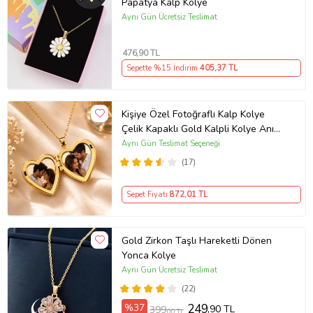
Papatya Kalp Kolye
Aynı Gün Ücretsiz Teslimat
476
,90 TL
Sepette %15 İndirim
405
,37 TL
Kişiye Özel Fotoğraflı Kalp Kolye
Çelik Kapaklı Gold Kalpli Kolye Anı
Kolyesi Kalp Kolye Resimli Kolye –
Aynı Gün Teslimat Seçeneği
Açılır Kapaklı Romantik Gold
(17)
Madalyon Kolye Anı Kolyesi
Sepet Fiyatı
872
,01 TL
Gold Zirkon Taşlı Hareketli Dönen
Yonca Kolye
Aynı Gün Ücretsiz Teslimat
(22)
%37
249
,90 TL
399
,00 TL