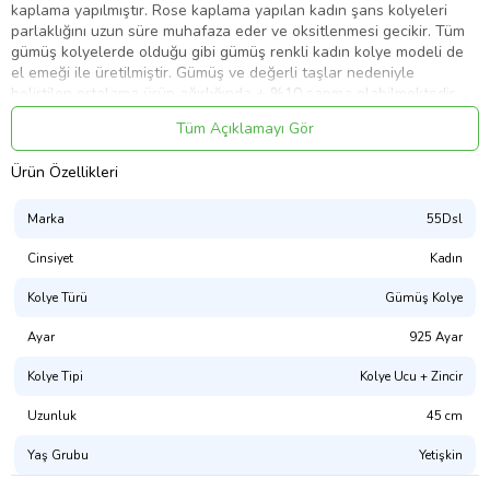
kaplama yapılmıştır. Rose kaplama yapılan kadın şans kolyeleri
parlaklığını uzun süre muhafaza eder ve oksitlenmesi gecikir. Tüm
gümüş kolyelerde olduğu gibi gümüş renkli kadın kolye modeli de
el emeği ile üretilmiştir. Gümüş ve değerli taşlar nedeniyle
belirtilen ortalama ürün ağırlığında ± %10 sapma olabilmektedir.
Kolye Damla En : 0.30 cm
Tüm Açıklamayı Gör
Kolye Damla Boy : 0.70 cm
Ürün Özellikleri
Zincir Uzunluğu : 50 cm
Marka
55Dsl
Cinsiyet
Kadın
Ürün Kodu:
kcm95603659
Kolye Türü
Gümüş Kolye
Ayar
925 Ayar
Kolye Tipi
Kolye Ucu + Zincir
Uzunluk
45 cm
Yaş Grubu
Yetişkin