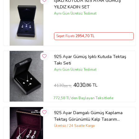
IŞIKLI KUTUDA 925 AYAR GÜMÜŞ
YILDIZ KADIN SET
Aynı Gün Ücretsiz Teslimat
Sepet Fiyatı
2954
,70 TL
925 Ayar Gümüş Işıklı Kutuda Tektaş
Takı Seti
Aynı Gün Ücretsiz Teslimat
4030
,86 TL
4130
,86 TL
772,58 TL'den Başlayan Taksitlerle
925 Ayar Damgalı Gümüş Kaplama
Tektaş Görünümlü Kalp Tasarım
Kolye Küpe Takı Seti (Silver)
Ücretsiz / 24 Saatte Kargo