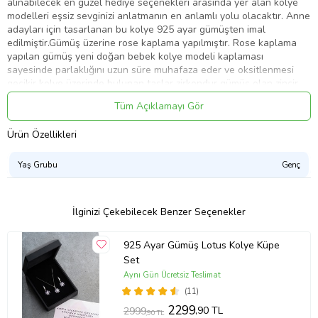
alınabilecek en güzel hediye seçenekleri arasında yer alan kolye
modelleri eşsiz sevginizi anlatmanın en anlamlı yolu olacaktır. Anne
adayları için tasarlanan bu kolye 925 ayar gümüşten imal
edilmiştir.Gümüş üzerine rose kaplama yapılmıştır. Rose kaplama
yapılan gümüş yeni doğan bebek kolye modeli kaplaması
sayesinde parlaklığını uzun süre muhafaza eder ve oksitlenmesi
gecikir kolye üzerinde bulunan taşlar zirkondur gümüş olan zincir
boyu ortalama 45cm dir. Gümüş yeni doğan bebek kolyesi el
Tüm Açıklamayı Gör
emeğiyle üretilmiştir, gümüş ve değerli taşlar nedeniyle belirtilen
ürün ağırlığında ±%10 sapma olabilmektedir.
Ürün Özellikleri
En : 1.80 cm
Boy : 2.00 cm
Yaş Grubu
Genç
Ort. Ağırlık : 2.50 gr.
İlginizi Çekebilecek Benzer Seçenekler
Ürün Kodu:
kcm85980150
925 Ayar Gümüş Lotus Kolye Küpe
Set
Aynı Gün Ücretsiz Teslimat
(11)
2299
,90 TL
2999
,90 TL