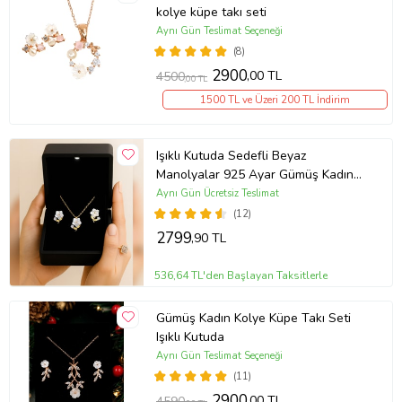
kolye küpe takı seti
Aynı Gün Teslimat Seçeneği
(8)
2900
,00 TL
4500
,00 TL
1500 TL ve Üzeri 200 TL İndirim
Işıklı Kutuda Sedefli Beyaz
Manolyalar 925 Ayar Gümüş Kadın
Kolye Küpe Takı Seti
Aynı Gün Ücretsiz Teslimat
(12)
2799
,90 TL
536,64 TL'den Başlayan Taksitlerle
Gümüş Kadın Kolye Küpe Takı Seti
Işıklı Kutuda
Aynı Gün Teslimat Seçeneği
(11)
2900
,00 TL
4590