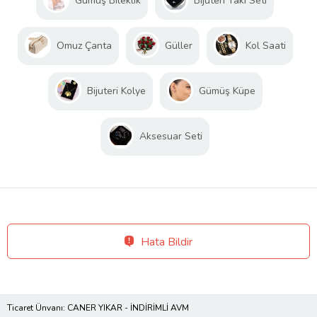
Gümüş Bileklik
Bijuteri Takı Seti
Omuz Çanta
Güller
Kol Saati
Bijuteri Kolye
Gümüş Küpe
Aksesuar Seti
Hata Bildir
Ticaret Ünvanı: CANER YIKAR - İNDİRİMLİ AVM