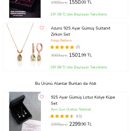
1550
,00 TL
1900
,00 TL
297,08 TL'den Başlayan Taksitlerle
Azuris 925 Ayar Gümüş Sultanit
Zirkon Set
Kargo Bedava
(7)
1501
,99 TL
3003
,98 TL
287,88 TL'den Başlayan Taksitlerle
Bu Ürünü Alanlar Bunları da Aldı
925 Ayar Gümüş Lotus Kolye Küpe
Set
Aynı Gün Ücretsiz Teslimat
(11)
2299
,90 TL
2999
,90 TL