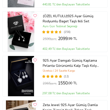
440,81 TL'den Başlayan Taksitlerle
(ÖZEL KUTULU)925 Ayar Gümüş
Rodyumlu Baget Taşlı Ikili Set
Aynı Gün Teslimat Seçeneği
(156)
2099
,99 TL
2599
,99 TL
402,49 TL'den Başlayan Taksitlerle
925 Ayar Damgalı Gümüş Kaplama
Pırlanta Görünümlü Kalp Taşlı Kolye
Küpe Takı Seti
Ücretsiz / 24 Saatte Kargo
(12)
1550
,00 TL
2365
,00 TL
297,08 TL'den Başlayan Taksitlerle
Zeta Jewel 925 Ayar Gümüş Damla