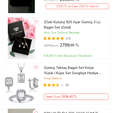
,00 TL
1500 TL ve Üzeri 200 TL İndirim
(Özel Kutulu) 925 Ayar Gümüş 3 Lü
Baget Set (Gold)
Aynı Gün Teslimat Seçeneği
(10)
2799
,99 TL
3099
,99 TL
536,66 TL'den Başlayan Taksitlerle
Gümüş Tektaş Baget Set Kolye
Yüzük J Küpe Set Sevgiliye Hediye
wss12
Kargo Bedava
(6)
Sepet Fiyatı
3236
,40 TL