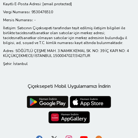
Kayıtlı E-Posta Adresi:
[email protected]
Vergi Numarası: 9530476510
Mersis Numarası: -
İletişim: Satıcının Çiçeksepeti tarafından teyit edilmiş iletişim bilgileri ile
birlikte tacir/esnaf/sanatkar olan satıcılar için merkez adresi;
tacir/esnaf/sanatkar olmayan satıcılar için merkez adresinin bulunduğu il
bilgisi, ad, soyad ve T.C. kimlik numarası kayıt altında bulunmaktadır.
Adres: SÖĞÜTLÜ ÇEŞME MAH. 3.NAMIK KEMAL SK. NO: 39 İÇ KAPI NO: 4
KÜÇÜKÇEKMECE/ İSTANBUL 1500047027/342/TUR
Şehir: İstanbul
Çiçeksepeti Mobil Uygulamamızı İndirin