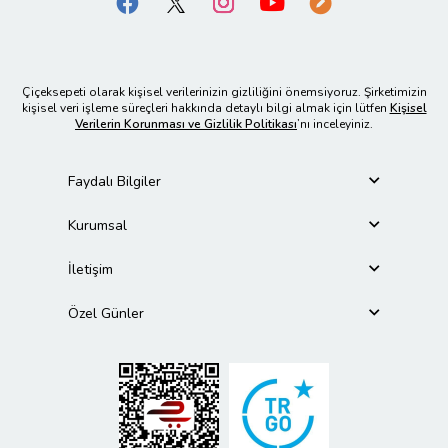
Çiçeksepeti olarak kişisel verilerinizin gizliliğini önemsiyoruz. Şirketimizin
kişisel veri işleme süreçleri hakkında detaylı bilgi almak için lütfen
Kişisel
Verilerin Korunması ve Gizlilik Politikası
’nı inceleyiniz.
Faydalı Bilgiler
Kurumsal
İletişim
Özel Günler