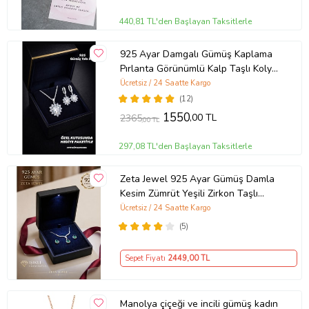
440,81 TL'den Başlayan Taksitlerle
925 Ayar Damgalı Gümüş Kaplama
Pırlanta Görünümlü Kalp Taşlı Kolye
Küpe Takı Seti
Ücretsiz / 24 Saatte Kargo
(12)
1550
,00 TL
2365
,00 TL
297,08 TL'den Başlayan Taksitlerle
Zeta Jewel 925 Ayar Gümüş Damla
Kesim Zümrüt Yeşili Zirkon Taşlı
Kolye Küpe Seti LED Işıklı Lüks
Ücretsiz / 24 Saatte Kargo
Hediye Kutulu Zarif Kadın Takı Seti
(5)
Sepet Fiyatı
2449
,00 TL
Manolya çiçeği ve incili gümüş kadın