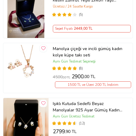
Kesim Zümrüt Yeşili Zirkon Taşlı
Kolye Küpe Seti LED Işıklı Lüks
Ücretsiz / 24 Saatte Kargo
Hediye Kutulu Zarif Kadın Takı Seti
(5)
Sepet Fiyatı
2449
,00 TL
Manolya çiçeği ve incili gümüş kadın
kolye küpe takı seti
Aynı Gün Teslimat Seçeneği
(8)
2900
,00 TL
4500
,00 TL
1500 TL ve Üzeri 200 TL İndirim
Işıklı Kutuda Sedefli Beyaz
Manolyalar 925 Ayar Gümüş Kadın
Kolye Küpe Takı Seti
Aynı Gün Ücretsiz Teslimat
(12)
2799
,90 TL