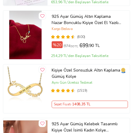
653,96 TL'den Başlayan Taksitlerle
925 Ayar Gümüş Altın Kaplama
Nazar Boncuklu Kişiye Özel El Yazılı
Kolye (Sarı)
Kargo Bedava
(800)
%20
699
,90 TL
874
,90 TL
254,29 TL'den Başlayan Taksitlerle
Kişiye Özel Sonsuzluk Altın Kaplama
Gümüş Kolye
Aynı Gün Ücretsiz Teslimat
(1519)
Sepet Fiyatı
1408
,35 TL
925 Ayar Gümüş Kelebek Tasarımlı
Kişiye Özel İsimli Kadın Kolye