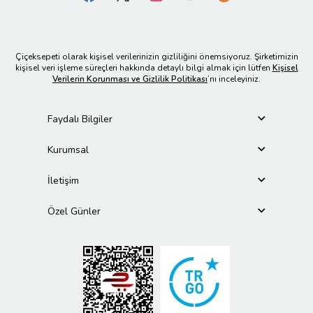
Çiçeksepeti olarak kişisel verilerinizin gizliliğini önemsiyoruz. Şirketimizin
kişisel veri işleme süreçleri hakkında detaylı bilgi almak için lütfen
Kişisel
Verilerin Korunması ve Gizlilik Politikası
’nı inceleyiniz.
Faydalı Bilgiler
Kurumsal
İletişim
Özel Günler