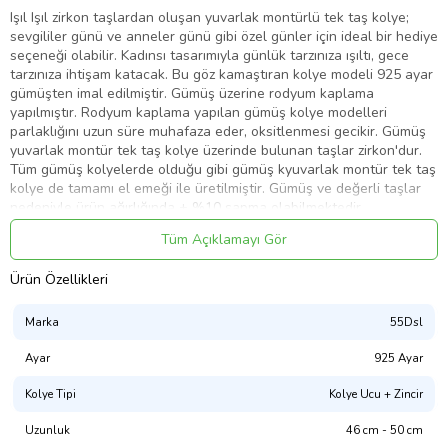
Işıl Işıl zirkon taşlardan oluşan yuvarlak montürlü tek taş kolye;
sevgililer günü ve anneler günü gibi özel günler için ideal bir hediye
seçeneği olabilir. Kadınsı tasarımıyla günlük tarzınıza ışıltı, gece
tarzınıza ihtişam katacak. Bu göz kamaştıran kolye modeli 925 ayar
gümüşten imal edilmiştir. Gümüş üzerine rodyum kaplama
yapılmıştır. Rodyum kaplama yapılan gümüş kolye modelleri
parlaklığını uzun süre muhafaza eder, oksitlenmesi gecikir. Gümüş
yuvarlak montür tek taş kolye üzerinde bulunan taşlar zirkon'dur.
Tüm gümüş kolyelerde olduğu gibi gümüş kyuvarlak montür tek taş
kolye de tamamı el emeği ile üretilmiştir. Gümüş ve değerli taşlar
nedeniyle ürün ağırlığında ± %10 sapma olabilmektedir.
Kolye çap : 0.80 cm
Tüm Açıklamayı Gör
Ort. Ağırlık : 1.80 gr.
Ürün Özellikleri
Marka
55Dsl
Ürün Kodu:
kcm4416135
Ayar
925 Ayar
Kolye Tipi
Kolye Ucu + Zincir
Uzunluk
46 cm - 50 cm