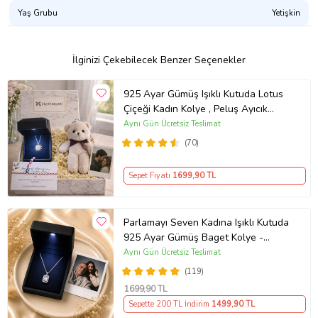
Yaş Grubu
Yetişkin
İlginizi Çekebilecek Benzer Seçenekler
925 Ayar Gümüş Işıklı Kutuda Lotus
Çiçeği Kadın Kolye , Peluş Ayıcık
Anahtarlık Marteniçka Bileklik,
Aynı Gün Ücretsiz Teslimat
Polaroid Fotoğraf Hediye
(70)
Sepet Fiyatı
1699
,90 TL
Parlamayı Seven Kadına Işıklı Kutuda
925 Ayar Gümüş Baget Kolye -
Kişiye Özel Fotoğraf Hediye
Aynı Gün Ücretsiz Teslimat
(119)
1699
,90 TL
Sepette 200 TL İndirim
1499
,90 TL