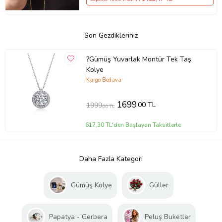
Son Gezdikleriniz
?Gümüş Yuvarlak Montür Tek Taş
Kolye
Kargo Bedava
1699
,00 TL
1999
,00 TL
617,30 TL'den Başlayan Taksitlerle
Daha Fazla Kategori
Gümüş Kolye
Güller
Papatya - Gerbera
Peluş Buketler