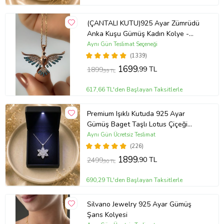
(ÇANTALI KUTU)925 Ayar Zümrüdü
Anka Kuşu Gümüş Kadın Kolye -
MAVİ
Aynı Gün Teslimat Seçeneği
(1339)
1699
,99 TL
1899
,99 TL
617,66 TL'den Başlayan Taksitlerle
Premium Işıklı Kutuda 925 Ayar
Gümüş Baget Taşlı Lotus Çiçeği
Kolye
Aynı Gün Ücretsiz Teslimat
(226)
1899
,90 TL
2499
,90 TL
690,29 TL'den Başlayan Taksitlerle
Silvano Jewelry 925 Ayar Gümüş
Şans Kolyesi