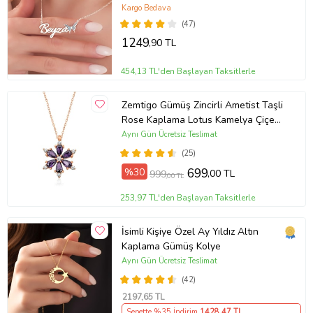
Anneye Hediye,Sevgiliye
Kargo Bedava
Hediye,Arkadaşa Hediye,Doğum
(47)
Günü Hediyesi,Eşe Hediye
1249
,90 TL
454,13 TL'den Başlayan Taksitlerle
Zemtigo Gümüş Zincirli Ametist Taşli
Rose Kaplama Lotus Kamelya Çiçeği
Kolye
Aynı Gün Ücretsiz Teslimat
(25)
%30
699
,00 TL
999
,00 TL
253,97 TL'den Başlayan Taksitlerle
İsimli Kişiye Özel Ay Yıldız Altın
Kaplama Gümüş Kolye
Aynı Gün Ücretsiz Teslimat
(42)
2197
,65 TL
Sepette %35 İndirim
1428
,47 TL