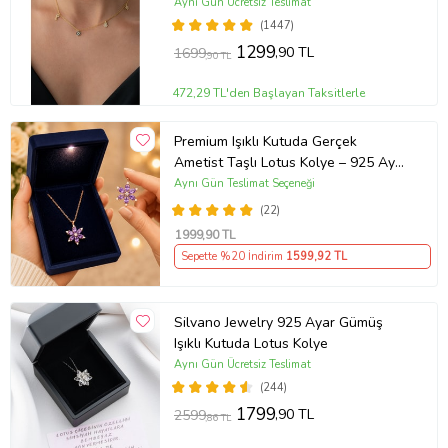
Aynı Gün Ücretsiz Teslimat
(1447)
1299
,90 TL
1699
,90 TL
472,29 TL'den Başlayan Taksitlerle
Premium Işıklı Kutuda Gerçek
Ametist Taşlı Lotus Kolye – 925 Ayar
Gümüş Kadın Kolye
Aynı Gün Teslimat Seçeneği
(22)
1999
,90 TL
Sepette %20 İndirim
1599
,92 TL
Silvano Jewelry 925 Ayar Gümüş
Işıklı Kutuda Lotus Kolye
Aynı Gün Ücretsiz Teslimat
(244)
1799
,90 TL
2599
,86 TL