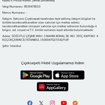
Kayıtlı E-Posta Adresi:
[email protected]
Vergi Numarası: 9530476510
Mersis Numarası: -
İletişim: Satıcının Çiçeksepeti tarafından teyit edilmiş iletişim bilgileri ile
birlikte tacir/esnaf/sanatkar olan satıcılar için merkez adresi;
tacir/esnaf/sanatkar olmayan satıcılar için merkez adresinin bulunduğu il
bilgisi, ad, soyad ve T.C. kimlik numarası kayıt altında bulunmaktadır.
Adres: SÖĞÜTLÜ ÇEŞME MAH. 3.NAMIK KEMAL SK. NO: 39 İÇ KAPI NO: 4
KÜÇÜKÇEKMECE/ İSTANBUL 1500047027/342/TUR
Şehir: İstanbul
Çiçeksepeti Mobil Uygulamamızı İndirin