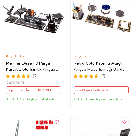
Kargo Bedava
Kargo Bedava
Mermer Desen 9 Parça
Retro Gold Kalemli Ataçlı
Kartal Biblo İsimlik Ahşap
Ahşap Masa İsimliği Bardak
Masa İsimliği Gümüş
Altlığı Kalemlik Notluk
(2)
(2)
İsimlik Masa Seti
2478
,90 TL
Sepette %35 İndirim
1611
,29 TL
Sepet Fiyatı
1208
,34 TL
308,83 TL'den Başlayan Taksitlerle
231,59 TL'den Başlayan Taksitlerle