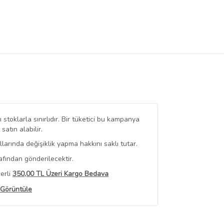
stoklarla sınırlıdır. Bir tüketici bu kampanya
tın alabilir.
arında değişiklik yapma hakkını saklı tutar.
afından gönderilecektir.
erli
350,00 TL Üzeri Kargo Bedava
 Görüntüle
iyat bilgileri, satıcı tarafından