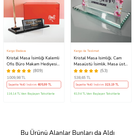
Kargo Bedava
Kargo ile Teslimat
Kristal Masa İsimliği Kalemli
Kristal Masa Isimliği, Cam
Ofis Büro Makam Hediyesi
Masaüstü İsimlik, Masa üstü
M186
Isimlik M558-UV
(809)
(53)
1009
,98 TL
538
,65 TL
Sepette %40 İndirim
605
,99 TL
Sepette %40 İndirim
323
,19 TL
116,14 TL'den Başlayan Taksitlerle
61,94 TL'den Başlayan Taksitlerle
Bu Ürünü Alanlar Bunları da Aldı