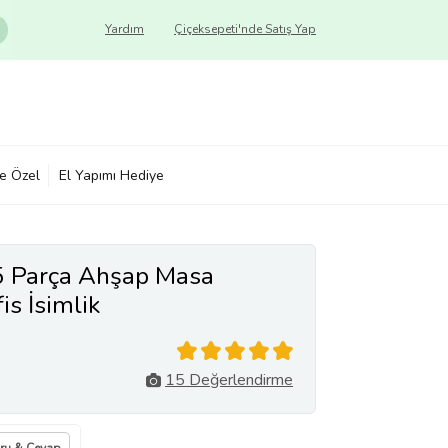
Yardım
Çiçeksepeti'nde Satış Yap
ye Özel
El Yapımı Hediye
5 Parça Ahşap Masa
is İsimlik
15 Değerlendirme