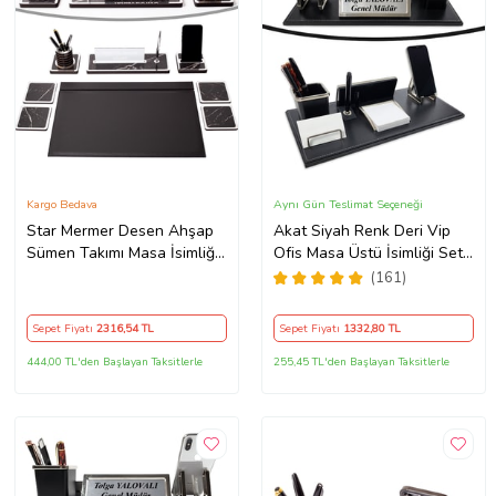
Kargo Bedava
Aynı Gün Teslimat Seçeneği
Star Mermer Desen Ahşap
Akat Siyah Renk Deri Vip
Sümen Takımı Masa İsimliği
Ofis Masa Üstü İsimliği Seti,
Deri Sümen Gümüş
Masaüstü İsimlik
(161)
Sepet Fiyatı
2316
,54 TL
Sepet Fiyatı
1332
,80 TL
444,00 TL'den Başlayan Taksitlerle
255,45 TL'den Başlayan Taksitlerle