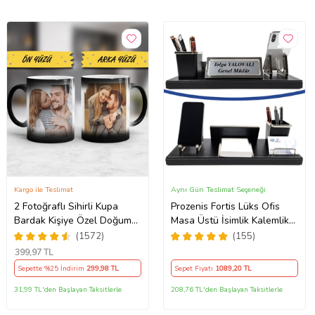
Kargo ile Teslimat
Aynı Gün Teslimat Seçeneği
2 Fotoğraflı Sihirli Kupa
Prozenis Fortis Lüks Ofis
Bardak Kişiye Özel Doğum
Masa Üstü İsimlik Kalemlik
Günü Hediyesi Sevgiliye
Notluk Telefon Standı Seti
(1572)
(155)
Hediye Anneye Babaya
Masa isimliği Ofis Aksesuarı
399
,97 TL
Ablaya Abiye Kız Erkek
Yeni İş ofis Hediyesi
Sepette %25 İndirim
299
,98 TL
Sepet Fiyatı
1089
,20 TL
Kardeşe Arkadaşa Resimli
Günü Yıl Dönümü Hediyesi
31,99 TL'den Başlayan Taksitlerle
208,76 TL'den Başlayan Taksitlerle