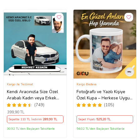
Kargo ile Teslimat
Kargo Bedava
Kendi Aracınızla Size Özel
Fotoğraflı ve Yazılı Kişiye
Arabalı Kadın veya Erkek
Özel Kupa – Herkese Uygun
Tasarımlı Karikatür Biblo ,
Anlamlı Hediye Porselen
(749)
(105)
Babalar Günü Hediyesi,
Baskılı Kupa (Beyaz)
399
,90 TL
Erkeğe Hediye, Rent A Car
Sepette 110 TL İndirim
289
,90 TL
Sepet Fiyatı
525
,20 TL
Hediyesi
30,92 TL'den Başlayan Taksitlerle
56,02 TL'den Başlayan Taksitlerle