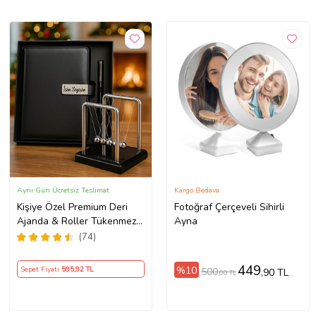
Aynı Gün Ücretsiz Teslimat
Kargo Bedava
Kişiye Özel Premium Deri
Fotoğraf Çerçeveli Sihirli
Ajanda & Roller Tükenmez
Ayna
Kalem & Newton Denge
(74)
Topu Yeni İş Ofis Hediyesi
449
%10
Sepet Fiyatı
595
,92 TL
500
,90 TL
,00 TL