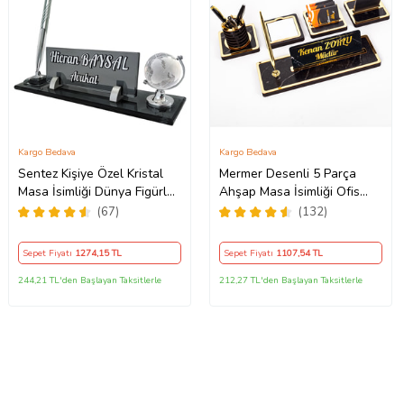
Kargo Bedava
Kargo Bedava
Sentez Kişiye Özel Kristal
Mermer Desenli 5 Parça
Masa İsimliği Dünya Figürlü
Ahşap Masa İsimliği Ofis
Yönetici Ofis Hediyesi
Hediyesi İsimlik
(67)
(132)
Sepet Fiyatı
1274
,15 TL
Sepet Fiyatı
1107
,54 TL
244,21 TL'den Başlayan Taksitlerle
212,27 TL'den Başlayan Taksitlerle