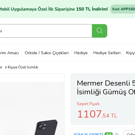
rim Amacı
Orkide / Saksı Çiçekleri
Hediye
Hediye Setleri
Kişi
er
Kişiye Özel İsimlik
Mermer Desenli 
İsimliği Gümüş Of
Sepet Fiyatı
1107
,54 TL