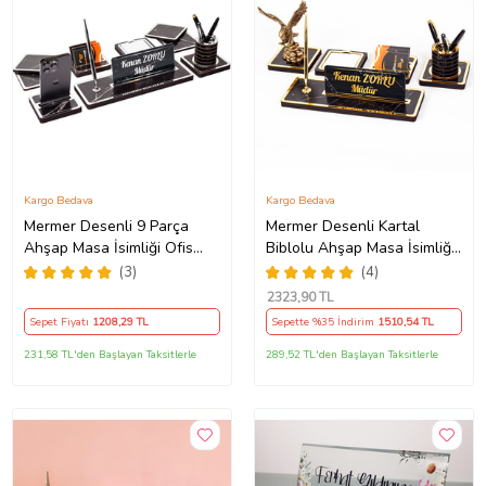
Kargo Bedava
Kargo Bedava
Mermer Desenli 9 Parça
Mermer Desenli Kartal
Ahşap Masa İsimliği Ofis
Biblolu Ahşap Masa İsimliği
İsimlik Gümüş
Ofis İsimlik
(3)
(4)
2323
,90 TL
Sepet Fiyatı
1208
,29 TL
Sepette %35 İndirim
1510
,54 TL
231,58 TL'den Başlayan Taksitlerle
289,52 TL'den Başlayan Taksitlerle