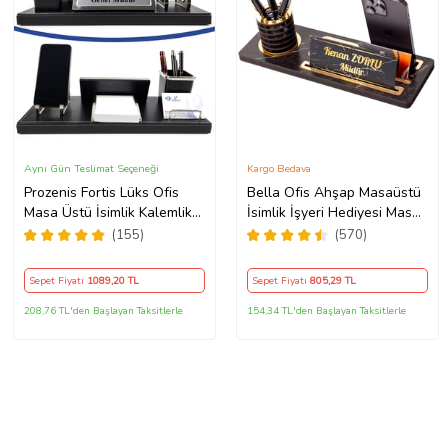
Aynı Gün Teslimat Seçeneği
Kargo Bedava
Prozenis Fortis Lüks Ofis
Bella Ofis Ahşap Masaüstü
Masa Üstü İsimlik Kalemlik
İsimlik İşyeri Hediyesi Masa
Notluk Telefon Standı Seti
İsimliği
(155)
(570)
Masa isimliği Ofis Aksesuarı
Yeni İş ofis Hediyesi
Sepet Fiyatı
1089
,20 TL
Sepet Fiyatı
805
,29 TL
208,76 TL'den Başlayan Taksitlerle
154,34 TL'den Başlayan Taksitlerle