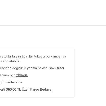
stoklarla sınırlıdır. Bir tüketici bu kampanya
tın alabilir.
arında değişiklik yapma hakkını saklı tutar.
renmek için
tıklayın.
gönderilecektir.
erli
350,00 TL Üzeri Kargo Bedava
 Görüntüle
iyat bilgileri, satıcı tarafından