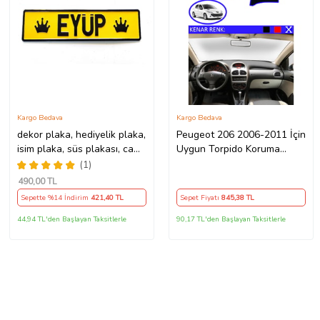
Kargo Bedava
Kargo Bedava
dekor plaka, hediyelik plaka,
Peugeot 206 2006-2011 İçin
isim plaka, süs plakası, cam
Uygun Torpido Koruma
önü plakası, tırcı plakası
Halısı Siyah Kenar Renk
(1)
(Sarı-Siyah)
Mavi
490
,00 TL
Sepette %14 İndirim
421
,40 TL
Sepet Fiyatı
845
,38 TL
44,94 TL'den Başlayan Taksitlerle
90,17 TL'den Başlayan Taksitlerle