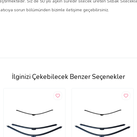
tirmektedir. Siz de 50 yılı aşkın süredir silecek üreten Silbak Silecek
atıcıya sorun bölümünden bizimle iletişime geçebilirsiniz.
İlginizi Çekebilecek Benzer Seçenekler