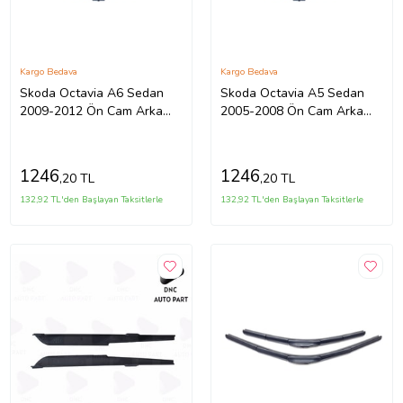
Kargo Bedava
Kargo Bedava
Skoda Octavia A6 Sedan
Skoda Octavia A5 Sedan
2009-2012 Ön Cam Arka
2005-2008 Ön Cam Arka
Cam Silecek Seti
Cam Silecek Seti
1246
1246
,20 TL
,20 TL
132,92 TL'den Başlayan Taksitlerle
132,92 TL'den Başlayan Taksitlerle