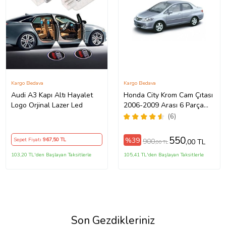
Kargo Bedava
Kargo Bedava
Audi A3 Kapı Altı Hayalet
Honda City Krom Cam Çıtası
Logo Orjinal Lazer Led
2006-2009 Arası 6 Parça
Paslanmaz Çelik
(6)
550
%39
Sepet Fiyatı
967
,50 TL
900
,00 TL
,00 TL
103,20 TL'den Başlayan Taksitlerle
105,41 TL'den Başlayan Taksitlerle
Son Gezdikleriniz