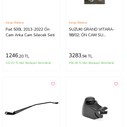
Kargo Bedava
Kargo Bedava
Fiat 500L 2013-2022 Ön
SUZUKI GRAND VITARA-
Cam Arka Cam Silecek Seti
98/02; ÖN CAM SU
BİDONU/DEPOSU
(MOTORLU) (TW) 38400-
60P02 532-2978
1246
3283
,20 TL
,94 TL
132,92 TL'den Başlayan Taksitlerle
350,28 TL'den Başlayan Taksitlerle