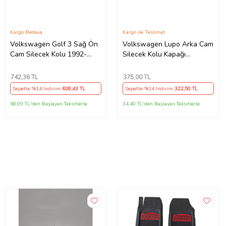
Kargo Bedava
Kargo ile Teslimat
Volkswagen Golf 3 Sağ Ön
Volkswagen Lupo Arka Cam
Cam Silecek Kolu 1992-
Silecek Kolu Kapağı
-1997
1j6955435 1998-2005
Model Arası Araçlara
742
,36 TL
375
,00 TL
Uyumlu
Sepette %14 İndirim
638
,43 TL
Sepette %14 İndirim
322
,50 TL
68,09 TL'den Başlayan Taksitlerle
34,40 TL'den Başlayan Taksitlerle