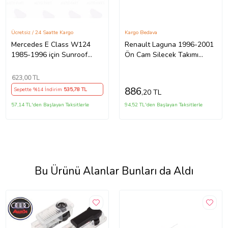
Ücretsiz / 24 Saatte Kargo
Kargo Bedava
Mercedes E Class W124
Renault Laguna 1996-2001
1985-1996 için Sunroof
Ön Cam Silecek Takımı
Rüzgar Kapağı (Sağ - Sol)
Silgeç Seti 60x45cm
623
,00 TL
886
Sepette %14 İndirim
535
,78 TL
,20 TL
57,14 TL'den Başlayan Taksitlerle
94,52 TL'den Başlayan Taksitlerle
Bu Ürünü Alanlar Bunları da Aldı