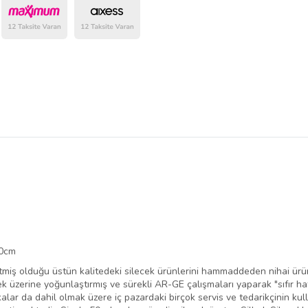
belirlenmektedir.
40cm
retmiş olduğu üstün kalitedeki silecek ürünlerini hammaddeden nihai ü
ecek üzerine yoğunlaştırmış ve sürekli AR-GE çalışmaları yaparak "sıfır ha
lar da dahil olmak üzere iç pazardaki birçok servis ve tedarikçinin ku