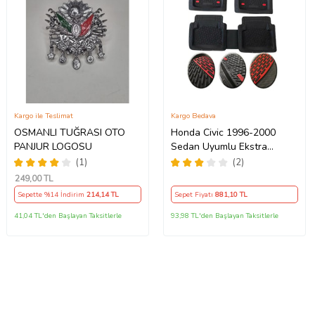
Kargo ile Teslimat
Kargo Bedava
OSMANLI TUĞRASI OTO
Honda Civic 1996-2000
PANJUR LOGOSU
Sedan Uyumlu Ekstra
Kanallı Havuzlu Paspas Seti
(1)
(2)
Krom Kırmızı 4D
249
,00 TL
Sepette %14 İndirim
214
,14 TL
Sepet Fiyatı
881
,10 TL
41,04 TL'den Başlayan Taksitlerle
93,98 TL'den Başlayan Taksitlerle