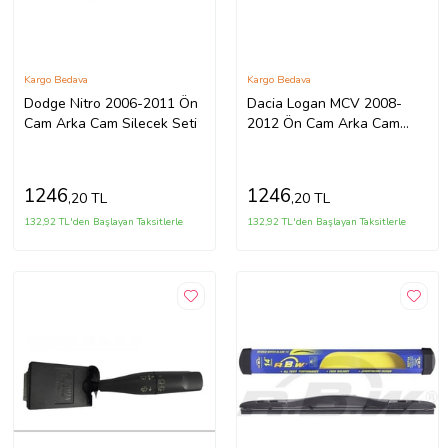
Kargo Bedava
Kargo Bedava
Dodge Nitro 2006-2011 Ön
Dacia Logan MCV 2008-
Cam Arka Cam Silecek Seti
2012 Ön Cam Arka Cam
Silecek Takımı Seti
1246
1246
,20 TL
,20 TL
132,92 TL'den Başlayan Taksitlerle
132,92 TL'den Başlayan Taksitlerle