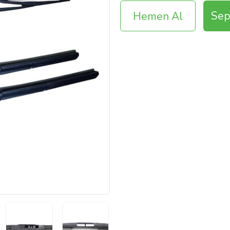
Sep
Hemen Al