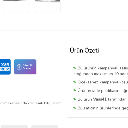
Ürün Özeti
Bu ürünün kampanyalı satışı 
stoğundan maksimum 10 adet sa
Çiçeksepeti kampanya koşull
Ürünün iade politikasını öğ
Bu ürün
Vass41
tarafından 
deme esnasında kredi kartı bilgileriniz
Bu satıcının ürünlerinde geç
Bu Satıcının
Tüm Ürünlerini
Ürün sayfasında gördüğünüz f