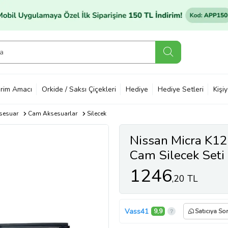
rim Amacı
Orkide / Saksı Çiçekleri
Hediye
Hediye Setleri
Kişi
sesuar
Cam Aksesuarlar
Silecek
Nissan Micra K1
Cam Silecek Seti
1246
,20 TL
Vass41
9,9
Satıcıya Sor