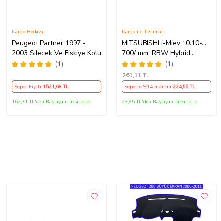
Kargo Bedava
Kargo ile Teslimat
Peugeot Partner 1997 -
MITSUBISHI i-Miev 10.10-...
2003 Silecek Ve Fiskiye Kolu
700/ mm. RBW Hybrid
Silecek. U Kanca Uyumlu
(1)
(1)
Hibrit
261
,11 TL
Sepet Fiyatı
1521
,68 TL
Sepette %14 İndirim
224
,55 TL
162,31 TL'den Başlayan Taksitlerle
23,95 TL'den Başlayan Taksitlerle