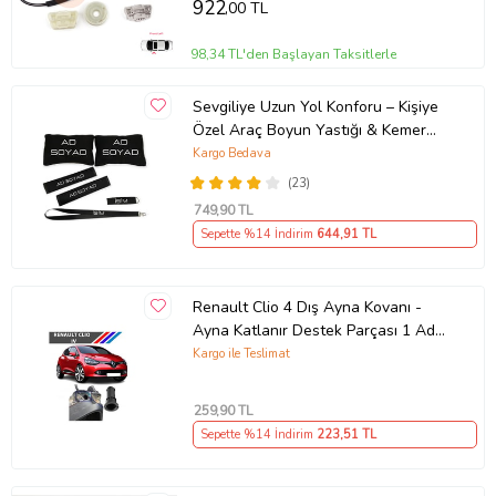
922
,00 TL
98,34 TL'den Başlayan Taksitlerle
Sevgiliye Uzun Yol Konforu – Kişiye
Özel Araç Boyun Yastığı & Kemer
Pedi Hediye Seti
Kargo Bedava
(23)
749
,90 TL
Sepette %14 İndirim
644
,91 TL
Renault Clio 4 Dış Ayna Kovanı -
Ayna Katlanır Destek Parçası 1 Adet
490307706 M3625
Kargo ile Teslimat
259
,90 TL
Sepette %14 İndirim
223
,51 TL