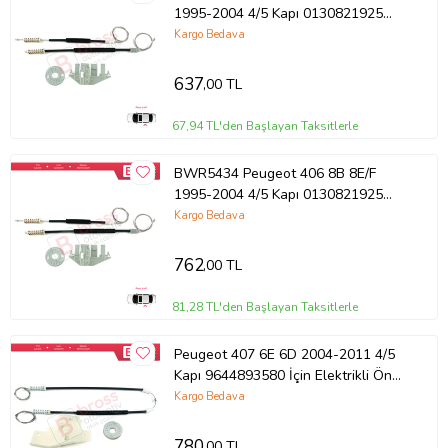
1995-2004 4/5 Kapı 0130821925
İçin Arka Sol Kapı Cam Kriko Tamir
Kargo Bedava
Seti
637
,00 TL
67,94 TL'den Başlayan Taksitlerle
BWR5434 Peugeot 406 8B 8E/F
1995-2004 4/5 Kapı 0130821925
İçin Arka Sol Kapı Cam Kriko Tamir
Kargo Bedava
Seti
762
,00 TL
81,28 TL'den Başlayan Taksitlerle
Peugeot 407 6E 6D 2004-2011 4/5
Kapı 9644893580 İçin Elektrikli Ön
Sol Cam Kriko Tamir Seti
Kargo Bedava
780
,00 TL