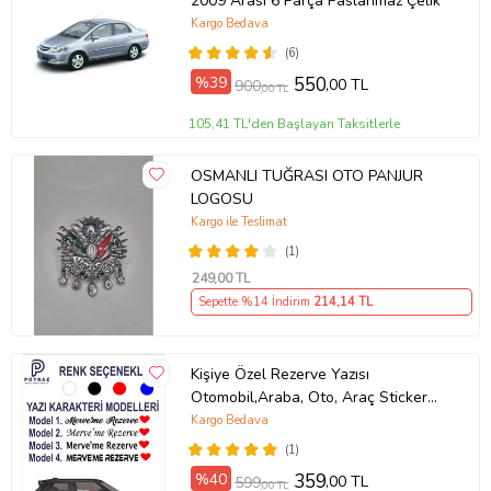
2009 Arası 6 Parça Paslanmaz Çelik
Kargo Bedava
(6)
%39
550
,00 TL
900
,00 TL
105,41 TL'den Başlayan Taksitlerle
OSMANLI TUĞRASI OTO PANJUR
LOGOSU
Kargo ile Teslimat
(1)
249
,00 TL
Sepette %14 İndirim
214
,14 TL
Kişiye Özel Rezerve Yazısı
Otomobil,Araba, Oto, Araç Sticker
(Parlak Beyaz)
Kargo Bedava
(1)
%40
359
,00 TL
599
,00 TL