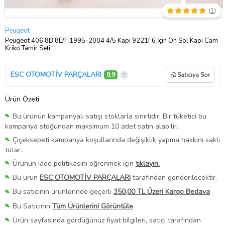
(
1
)
Peugeot
Peugeot 406 8B 8E/F 1995-2004 4/5 Kapı 9221F6 İçin Ön Sol Kapı Cam
Kriko Tamir Seti
ESC OTOMOTİV PARÇALARI
9,9
Satıcıya Sor
Ürün Özeti
Bu ürünün kampanyalı satışı stoklarla sınırlıdır. Bir tüketici bu
kampanya stoğundan maksimum 10 adet satın alabilir.
Çiçeksepeti kampanya koşullarında değişiklik yapma hakkını saklı
tutar.
Ürünün iade politikasını öğrenmek için
tıklayın.
Bu ürün
ESC OTOMOTİV PARÇALARI
tarafından gönderilecektir.
Bu satıcının ürünlerinde geçerli
350,00 TL Üzeri Kargo Bedava
Bu Satıcının
Tüm Ürünlerini Görüntüle
Ürün sayfasında gördüğünüz fiyat bilgileri, satıcı tarafından