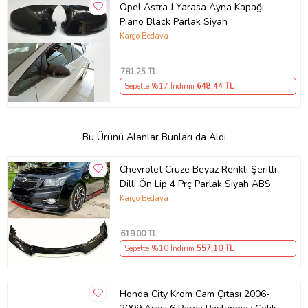
Opel Astra J Yarasa Ayna Kapağı
Piano Black Parlak Siyah
Kargo Bedava
781
,25 TL
Sepette %17 İndirim
648
,44 TL
Bu Ürünü Alanlar Bunları da Aldı
Chevrolet Cruze Beyaz Renkli Şeritli
Dilli Ön Lip 4 Prç Parlak Siyah ABS
Kargo Bedava
619
,00 TL
Sepette %10 İndirim
557
,10 TL
Honda City Krom Cam Çıtası 2006-