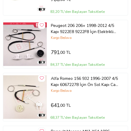
83,20 TL'den Başlayan Taksitlerle
Peugeot 206 206+ 1998-2012 4/5
Kapı 9222E8 9222F8 İçin Elektrikli
Ön Sağ Kapı Cam Kriko Tamir Seti
Kargo Bedava
791
,00 TL
84,37 TL'den Başlayan Taksitlerle
Alfa Romeo 156 932 1996-2007 4/5
Kapı 60672278 İçin Ön Sol Kapı Cam
Kriko Tamir Seti
Kargo Bedava
641
,00 TL
68,37 TL'den Başlayan Taksitlerle