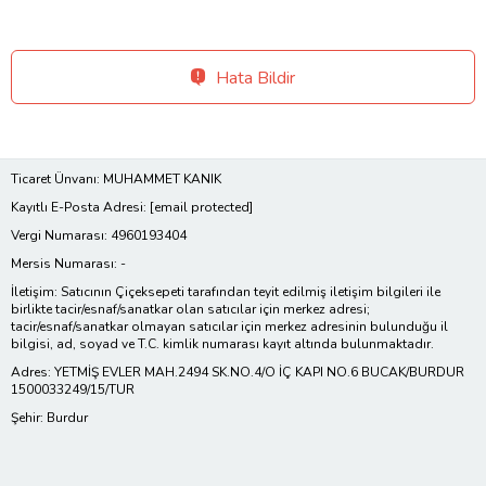
Hata Bildir
Ticaret Ünvanı: MUHAMMET KANIK
Kayıtlı E-Posta Adresi:
[email protected]
Vergi Numarası: 4960193404
Mersis Numarası: -
İletişim: Satıcının Çiçeksepeti tarafından teyit edilmiş iletişim bilgileri ile
birlikte tacir/esnaf/sanatkar olan satıcılar için merkez adresi;
tacir/esnaf/sanatkar olmayan satıcılar için merkez adresinin bulunduğu il
bilgisi, ad, soyad ve T.C. kimlik numarası kayıt altında bulunmaktadır.
Adres: YETMİŞ EVLER MAH.2494 SK.NO.4/O İÇ KAPI NO.6 BUCAK/BURDUR
1500033249/15/TUR
Şehir: Burdur