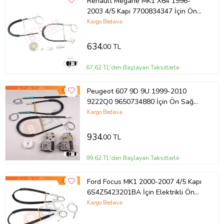
Renault Megane MK1 X64 1996-
2003 4/5 Kapı 7700834347 İçin Ön
Sol Kapı Cam Kriko Tamir Seti
Kargo Bedava
634
,00 TL
67,62 TL'den Başlayan Taksitlerle
Peugeot 607 9D 9U 1999-2010
9222Q0 9650734880 İçin Ön Sağ
Kapı Cam Kriko Tamir Seti Metal
Kargo Bedava
Ayaklı
934
,00 TL
99,62 TL'den Başlayan Taksitlerle
Ford Focus MK1 2000-2007 4/5 Kapı
6S4Z5423201BA İçin Elektrikli Ön
Sol Kapı Cam Kriko Tamir Seti
Kargo Bedava