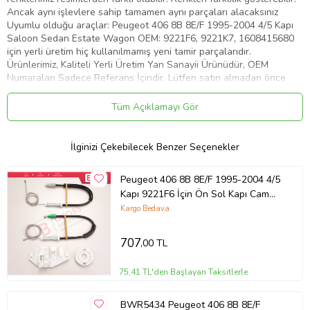
Ancak aynı işlevlere sahip tamamen aynı parçaları alacaksınız
Uyumlu olduğu araçlar: Peugeot 406 8B 8E/F 1995-2004 4/5 Kapı
Saloon Sedan Estate Wagon OEM: 9221F6, 9221K7, 1608415680
için yerli üretim hiç kullanılmamış yeni tamir parçalarıdır.
Ürünlerimiz, Kaliteli Yerli Üretim Yan Sanayii Ürünüdür, OEM
Numaraları Sadece Referans İçindir. Lütfen satın almadan önce
kendi parçanızı bizim ürün resimleri ile kıyaslayınız.
Tüm Açıklamayı Gör
Ürün Kodu:
kcm9143806
İlginizi Çekebilecek Benzer Seçenekler
Peugeot 406 8B 8E/F 1995-2004 4/5
Kapı 9221F6 İçin Ön Sol Kapı Cam
Kriko Tamir Seti
Kargo Bedava
707
,00 TL
75,41 TL'den Başlayan Taksitlerle
BWR5434 Peugeot 406 8B 8E/F