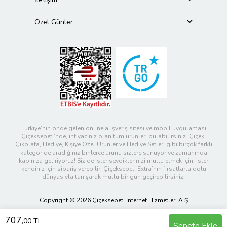
Özel Günler
Türkiye’nin önde gelen online alışveriş sitesi ve mobil uygulaması
Çiçeksepeti’nde, ihtiyacınız olan tüm ürünleri bulabilirsiniz. Çiçek,
Çikolata, Hediye, Kişiye Özel Ürünler ve Hediye Setleri gibi birçok farklı
kategoride aradığınız binlerce ürünü sizlere sunuyor ve zamanında
kapınıza getiriyoruz! Siz de ister sevdiklerinizi mutlu etmek için, ister
kendiniz için sipariş verebilir; Çiçeksepeti Extra’nın fırsatlarla dolu
dünyasıyla tanışarak mutlu bir gün geçirebilirsiniz.
Copyright © 2026 Çiçeksepeti İnternet Hizmetleri A.Ş
707
,00 TL
Sepete Ekle