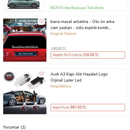
38,29 TL'den Başlayan Taksitlerle
bana masal anlatma - Oto ön arka
cam yazıları - özlü espirili komik
türkçe koyan sözler
Kargo ile Teslimat
240
,00 TL
Sepette %10 İndirim
216
,00 TL
Audi A3 Kapı Altı Hayalet Logo
Orjinal Lazer Led
Kargo Bedava
Sepet Fiyatı
967
,50 TL
Yorumlar (1)