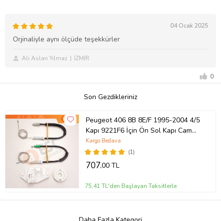
04 Ocak 2025
Orjinaliyle aynı ölçüde teşekkürler
Ali Aslan Yılmaz
İZMİR
0
Son Gezdikleriniz
Peugeot 406 8B 8E/F 1995-2004 4/5
Kapı 9221F6 İçin Ön Sol Kapı Cam
Kriko Tamir Seti
Kargo Bedava
(1)
707
,00 TL
75,41 TL'den Başlayan Taksitlerle
Daha Fazla Kategori