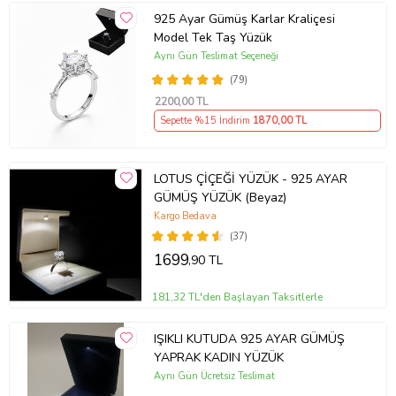
925 Ayar Gümüş Karlar Kraliçesi
Model Tek Taş Yüzük
Aynı Gün Teslimat Seçeneği
(79)
2200
,00 TL
Sepette %15 İndirim
1870
,00 TL
LOTUS ÇİÇEĞİ YÜZÜK - 925 AYAR
GÜMÜŞ YÜZÜK (Beyaz)
Kargo Bedava
(37)
1699
,90 TL
181,32 TL'den Başlayan Taksitlerle
IŞIKLI KUTUDA 925 AYAR GÜMÜŞ
YAPRAK KADIN YÜZÜK
Aynı Gün Ücretsiz Teslimat