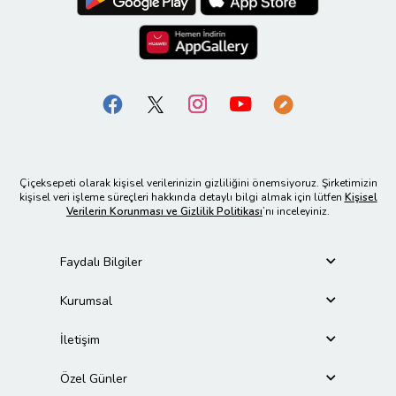
Çiçeksepeti olarak kişisel verilerinizin gizliliğini önemsiyoruz. Şirketimizin
kişisel veri işleme süreçleri hakkında detaylı bilgi almak için lütfen
Kişisel
Verilerin Korunması ve Gizlilik Politikası
’nı inceleyiniz.
Faydalı Bilgiler
Kurumsal
İletişim
Özel Günler