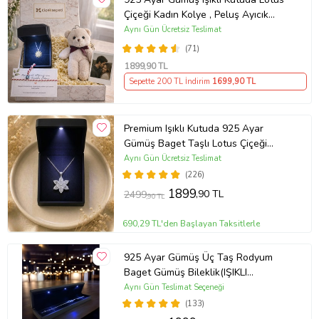
Çiçeği Kadın Kolye , Peluş Ayıcık
Anahtarlık Marteniçka Bileklik,
Aynı Gün Ücretsiz Teslimat
Polaroid Fotoğraf Hediye
(71)
1899
,90 TL
Sepette 200 TL İndirim
1699
,90 TL
Premium Işıklı Kutuda 925 Ayar
Gümüş Baget Taşlı Lotus Çiçeği
Kolye
Aynı Gün Ücretsiz Teslimat
(226)
1899
,90 TL
2499
,90 TL
690,29 TL'den Başlayan Taksitlerle
925 Ayar Gümüş Üç Taş Rodyum
Baget Gümüş Bileklik(IŞIKLI
KUTULU)
Aynı Gün Teslimat Seçeneği
(133)