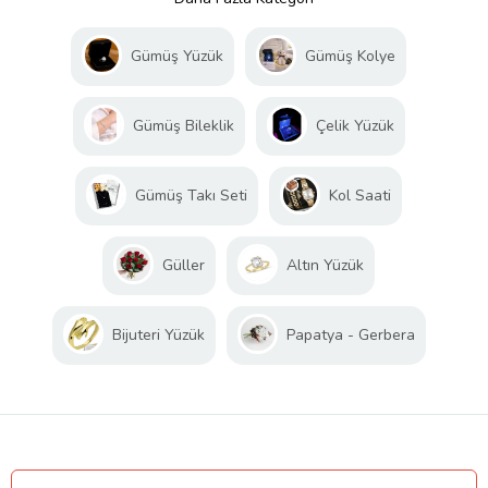
Gümüş Yüzük
Gümüş Kolye
Gümüş Bileklik
Çelik Yüzük
Gümüş Takı Seti
Kol Saati
Güller
Altın Yüzük
Bijuteri Yüzük
Papatya - Gerbera