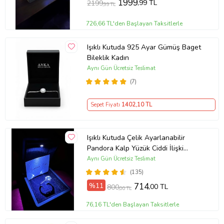
1999
,99 TL
2199
,99 TL
726,66 TL'den Başlayan Taksitlerle
Işıklı Kutuda 925 Ayar Gümüş Baget
Bileklik Kadın
Aynı Gün Ücretsiz Teslimat
(7)
Sepet Fiyatı
1402
,10 TL
Işıklı Kutuda Çelik Ayarlanabilir
Pandora Kalp Yüzük Ciddi İlişki
Yüzüğü (Gümüş)
Aynı Gün Ücretsiz Teslimat
(135)
%11
714
,00 TL
800
,00 TL
76,16 TL'den Başlayan Taksitlerle