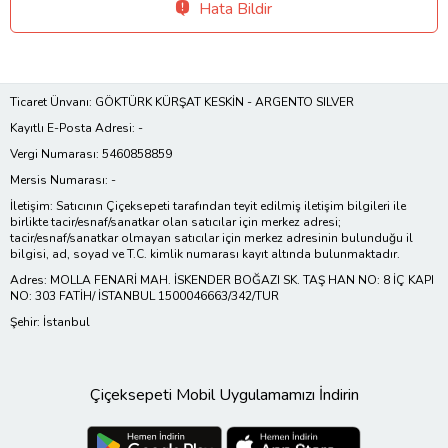
Hata Bildir
Ticaret Ünvanı: GÖKTÜRK KÜRŞAT KESKİN - ARGENTO SILVER
Kayıtlı E-Posta Adresi: -
Vergi Numarası: 5460858859
Mersis Numarası: -
İletişim: Satıcının Çiçeksepeti tarafından teyit edilmiş iletişim bilgileri ile
birlikte tacir/esnaf/sanatkar olan satıcılar için merkez adresi;
tacir/esnaf/sanatkar olmayan satıcılar için merkez adresinin bulunduğu il
bilgisi, ad, soyad ve T.C. kimlik numarası kayıt altında bulunmaktadır.
Adres: MOLLA FENARİ MAH. İSKENDER BOĞAZI SK. TAŞ HAN NO: 8 İÇ KAPI
NO: 303 FATİH/ İSTANBUL 1500046663/342/TUR
Şehir: İstanbul
Çiçeksepeti Mobil Uygulamamızı İndirin