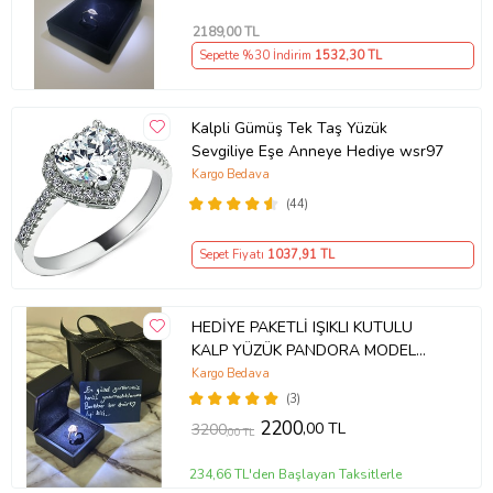
2189
,00 TL
Sepette %30 İndirim
1532
,30 TL
Kalpli Gümüş Tek Taş Yüzük
Sevgiliye Eşe Anneye Hediye wsr97
Kargo Bedava
(44)
Sepet Fiyatı
1037
,91 TL
HEDİYE PAKETLİ IŞIKLI KUTULU
KALP YÜZÜK PANDORA MODEL
YÜZÜK
Kargo Bedava
(3)
2200
,00 TL
3200
,00 TL
234,66 TL'den Başlayan Taksitlerle