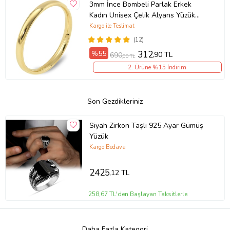
3mm İnce Bombeli Parlak Erkek
Kadın Unisex Çelik Alyans Yüzük
(Sarı) cl27
Kargo ile Teslimat
(12)
%55
312
,90 TL
690
,00 TL
2. Ürüne %15 İndirim
Son Gezdikleriniz
Siyah Zirkon Taşlı 925 Ayar Gümüş
Yüzük
Kargo Bedava
2425
,12 TL
258,67 TL'den Başlayan Taksitlerle
Daha Fazla Kategori