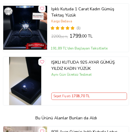
Işıklı Kutuda 1 Carat Kadın Gümüş
Tektaş Yüzük
Kargo Bedava
(1)
1799
,00 TL
2200
,00 TL
191,89 TL'den Başlayan Taksitlerle
IŞIKLI KUTUDA 925 AYAR GÜMÜŞ
YILDIZ KADIN YÜZÜK
Aynı Gün Ücretsiz Teslimat
Sepet Fiyatı
1708
,70 TL
Bu Ürünü Alanlar Bunları da Aldı
925 Ayar Gümüş Işıklı Kutuda Lotus