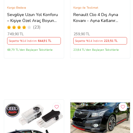
Kargo Bedava
Kargo ile Teslimat
Sevgiliye Uzun Yol Konforu
Renault Clio 4 Dış Ayna
– Kişiye Özel Araç Boyun
Kovanı - Ayna Katlanır
Yastığı & Kemer Pedi Hediye
Destek Parçası 1 Adet
(23)
Seti
490307706 M3625
749
,90 TL
259
,90 TL
Sepette %14 İndirim
644
,91 TL
Sepette %14 İndirim
223
,51 TL
68,79 TL'den Başlayan Taksitlerle
23,84 TL'den Başlayan Taksitlerle