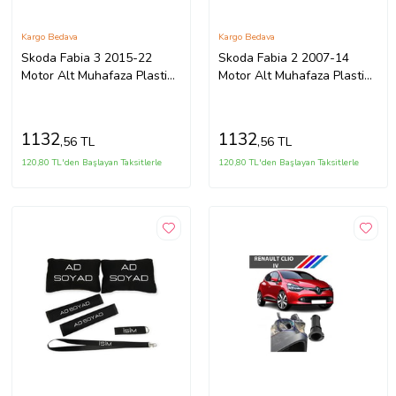
Kargo Bedava
Kargo Bedava
Skoda Fabia 3 2015-22
Skoda Fabia 2 2007-14
Motor Alt Muhafaza Plastiği
Motor Alt Muhafaza Plastiği
Benzinli 6R0825237D
Benzinli 6Q0825237R
1132
1132
,56 TL
,56 TL
120,80 TL'den Başlayan Taksitlerle
120,80 TL'den Başlayan Taksitlerle