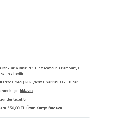
stoklarla sınırlıdır. Bir tüketici bu kampanya
tın alabilir.
arında değişiklik yapma hakkını saklı tutar.
renmek için
tıklayın.
gönderilecektir.
erli
350,00 TL Üzeri Kargo Bedava
 Görüntüle
iyat bilgileri, satıcı tarafından