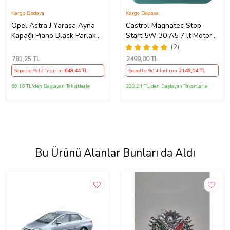
Kargo Bedava
Kargo Bedava
Opel Astra J Yarasa Ayna
Castrol Magnatec Stop-
Kapağı Piano Black Parlak
Start 5W-30 A5 7 lt Motor
Siyah
Yağı Ü.T 2024
(2)
781
,25 TL
2499
,00 TL
Sepette %17 İndirim
648
,44 TL
Sepette %14 İndirim
2149
,14 TL
69,16 TL'den Başlayan Taksitlerle
229,24 TL'den Başlayan Taksitlerle
Bu Ürünü Alanlar Bunları da Aldı