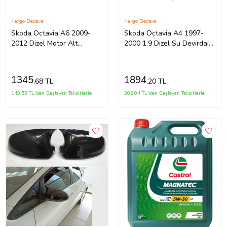
Kargo Bedava
Kargo Bedava
Skoda Octavia A6 2009-
Skoda Octavia A4 1997-
2012 Dizel Motor Alt
2000 1.9 Dizel Su Devirdaim
Koruma Plastik
Borusu 038121065Q
1K0825237AG
1345
1894
,68 TL
,20 TL
143,53 TL'den Başlayan Taksitlerle
202,04 TL'den Başlayan Taksitlerle