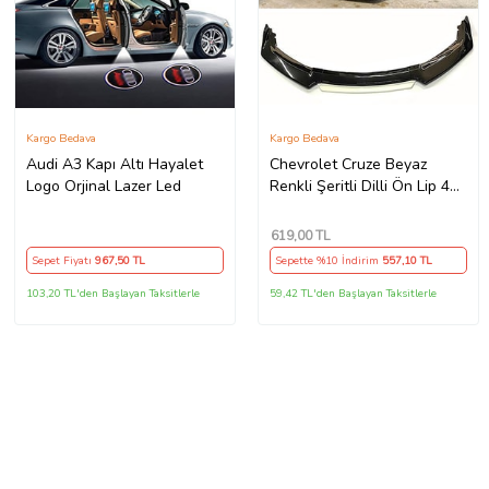
Kargo Bedava
Kargo Bedava
Audi A3 Kapı Altı Hayalet
Chevrolet Cruze Beyaz
Logo Orjinal Lazer Led
Renkli Şeritli Dilli Ön Lip 4
Prç Parlak Siyah ABS
619
,00 TL
Sepet Fiyatı
967
,50 TL
Sepette %10 İndirim
557
,10 TL
103,20 TL'den Başlayan Taksitlerle
59,42 TL'den Başlayan Taksitlerle