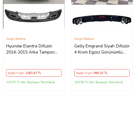
Kargo Bedava
Kargo Bedava
Hyundai Elantra Difüzör
Gelly Emgrand Siyah Difüzör
2014-2015 Arka Tampon
4 Krom Egzoz Görünümlü
Plastik
Difizör Arka Ek Body Kit
Sepet Fiyatı
1282
,47 TL
Sepet Fiyatı
989
,10 TL
136,79 TL'den Başlayan Taksitlerle
105,50 TL'den Başlayan Taksitlerle