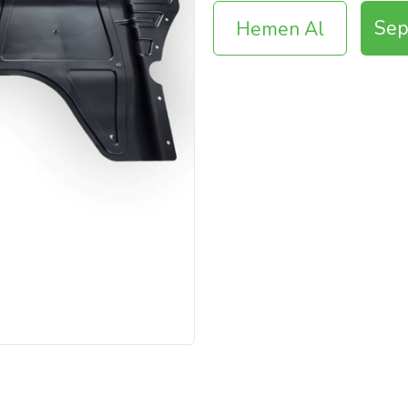
Sep
Hemen Al