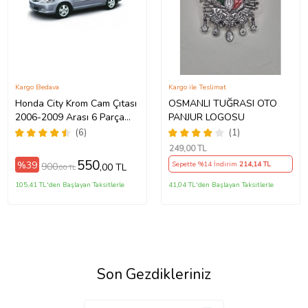
Kargo Bedava
Kargo ile Teslimat
Honda City Krom Cam Çıtası
OSMANLI TUĞRASI OTO
2006-2009 Arası 6 Parça
PANJUR LOGOSU
Paslanmaz Çelik
(6)
(1)
249
,00 TL
550
%39
Sepette %14 İndirim
214
,14 TL
900
,00 TL
,00 TL
105,41 TL'den Başlayan Taksitlerle
41,04 TL'den Başlayan Taksitlerle
Son Gezdikleriniz