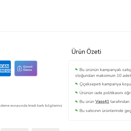
Ürün Özeti
Bu ürünün kampanyalı satışı 
stoğundan maksimum 10 adet sa
Çiçeksepeti kampanya koşull
Ürünün iade politikasını öğ
Bu ürün
Vass41
tarafından 
deme esnasında kredi kartı bilgileriniz
Bu satıcının ürünlerinde geç
Bu Satıcının
Tüm Ürünlerini
Ürün sayfasında gördüğünüz f