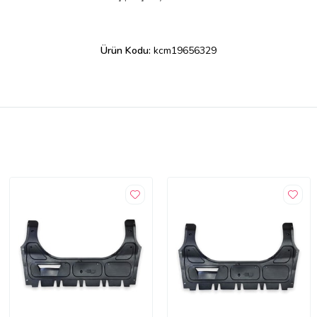
Ürün Kodu:
kcm19656329