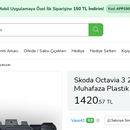
rim Amacı
Orkide / Saksı Çiçekleri
Hediye
Hediye Setleri
Kişi
sesuar
Skoda Octavia 3 
Muhafaza Plasti
1420
,57 TL
Vass41
9,9
Satıcıya Sor