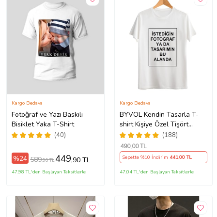
Kargo Bedava
Kargo Bedava
Fotoğraf ve Yazı Baskılı
BYVOL Kendin Tasarla T-
Bisiklet Yaka T-Shirt
shirt Kişiye Özel Tişört
Baskılı Tshirt (Beyaz)
(40)
(188)
490
,00 TL
449
%24
Sepette %10 İndirim
441
,00 TL
589
,90 TL
,90 TL
47,98 TL'den Başlayan Taksitlerle
47,04 TL'den Başlayan Taksitlerle