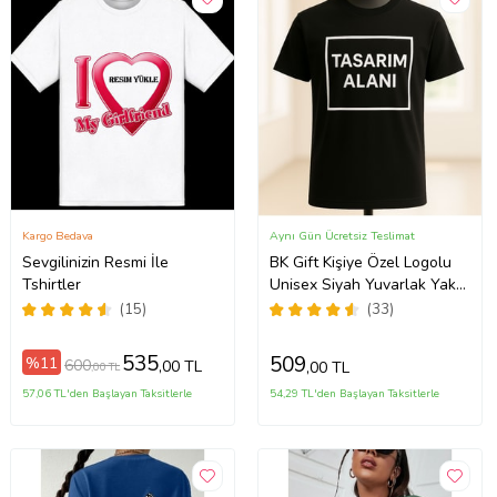
Kargo Bedava
Aynı Gün Ücretsiz Teslimat
Sevgilinizin Resmi İle
BK Gift Kişiye Özel Logolu
Tshirtler
Unisex Siyah Yuvarlak Yaka
Tişört-1, Firma T-shirt,
(15)
(33)
Logolu T-shirt, Sevgiliye
Hediye
535
509
%11
600
,00 TL
,00 TL
,00 TL
57,06 TL'den Başlayan Taksitlerle
54,29 TL'den Başlayan Taksitlerle