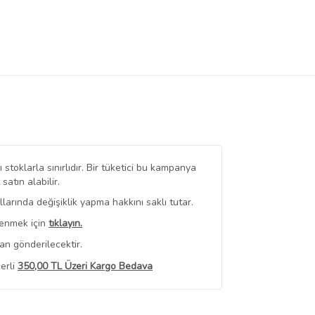
stoklarla sınırlıdır. Bir tüketici bu kampanya
tın alabilir.
arında değişiklik yapma hakkını saklı tutar.
renmek için
tıklayın.
an gönderilecektir.
erli
350,00 TL Üzeri Kargo Bedava
 Görüntüle
iyat bilgileri, satıcı tarafından