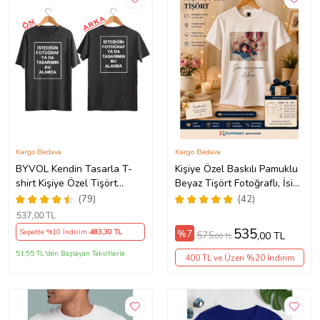
Kargo Bedava
Kargo Bedava
BYVOL Kendin Tasarla T-
Kişiye Özel Baskılı Pamuklu
shirt Kişiye Özel Tişört
Beyaz Tişört Fotoğraflı, İsim
Baskılı Tshirt (ÖN+ARKA
ve Yazı Baskılı Unisex
(79)
(42)
BASKI) (Siyah)
Bisiklet Yaka
537
,00 TL
535
%7
Sepette %10 İndirim
483
,30 TL
575
,00 TL
,00 TL
51,55 TL'den Başlayan Taksitlerle
400 TL ve Üzeri %20 İndirim