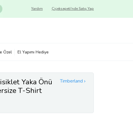
Yardım
Çiçeksepeti'nde Satış Yap
ye Özel
El Yapımı Hediye
isiklet Yaka Önü
Timberland
rsize T-Shirt
6