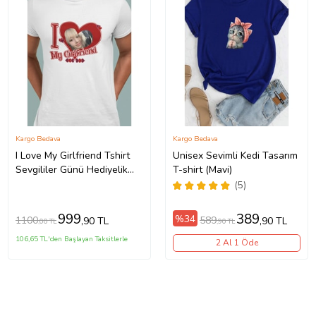
Kargo Bedava
Kargo Bedava
I Love My Girlfriend Tshirt
Unisex Sevimli Kedi Tasarım
Sevgililer Günü Hediyelik
T-shirt (Mavi)
Tişört Kişiye Özel Fotoğraf
(5)
Baskılı (Düz Beyaz)
999
389
%34
1100
589
,90 TL
,90 TL
,00 TL
,90 TL
106,65 TL'den Başlayan Taksitlerle
2 Al 1 Öde