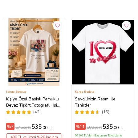
Kargo Bedava
Kargo Bedava
Kişiye Özel Baskılı Pamuklu
Sevgilinizin Resmi İle
Beyaz Tişört Fotoğraflı, İsim
Tshirtler
ve Yazı Baskılı Unisex
(42)
(15)
Bisiklet Yaka
535
535
%7
%11
575
600
,00 TL
,00 TL
,00 TL
,00 TL
57,06 TL'den Başlayan Taksitlerle
400 TL ve Üzeri %20 İndirim