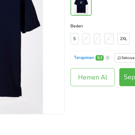
Beden
S
M
L
XL
2XL
Terapimen
9,3
Satıcıya
Sep
Hemen Al