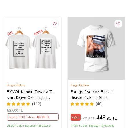
Kargo Bedava
Kargo Bedava
BYVOL Kendin Tasarla T-
Fotoğraf ve Yazı Baskılı
shirt Kişiye Özel Tişört
Bisiklet Yaka T-Shirt
Baskılı Tshirt (ÖN+ARKA
(112)
(40)
BASKI) (Beyaz)
537
,00 TL
449
%24
Sepette %10 İndirim
483
,30 TL
589
,90 TL
,90 TL
51,55 TL'den Başlayan Taksitlerle
47,98 TL'den Başlayan Taksitlerle