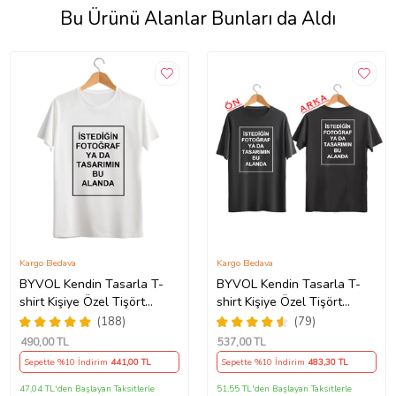
Bu Ürünü Alanlar Bunları da Aldı
Kargo Bedava
Kargo Bedava
BYVOL Kendin Tasarla T-
BYVOL Kendin Tasarla T-
shirt Kişiye Özel Tişört
shirt Kişiye Özel Tişört
Baskılı Tshirt (Beyaz)
Baskılı Tshirt (ÖN+ARKA
(188)
(79)
BASKI) (Siyah)
490
,00 TL
537
,00 TL
Sepette %10 İndirim
441
,00 TL
Sepette %10 İndirim
483
,30 TL
47,04 TL'den Başlayan Taksitlerle
51,55 TL'den Başlayan Taksitlerle