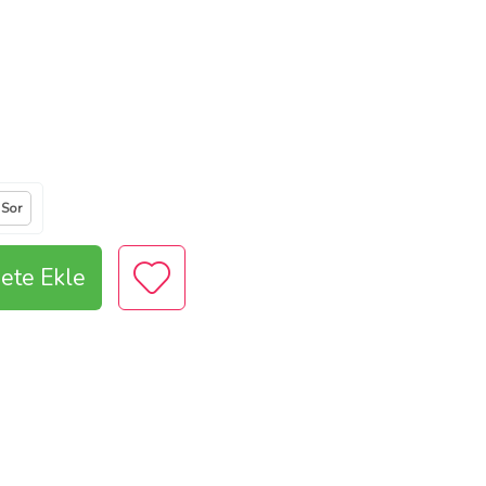
 Sor
ete Ekle