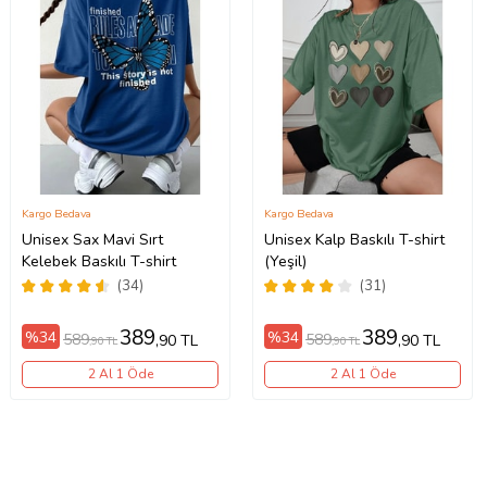
Kargo Bedava
Kargo Bedava
Unisex Sax Mavi Sırt
Unisex Kalp Baskılı T-shirt
Kelebek Baskılı T-shirt
(Yeşil)
(34)
(31)
389
389
%34
%34
589
589
,90 TL
,90 TL
,90 TL
,90 TL
2 Al 1 Öde
2 Al 1 Öde