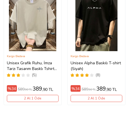
Kargo Bedava
Kargo Bedava
Unisex Grafik Ruhu, İmza
Unisex Alpha Baskılı T-shirt
Tarzı Tasarım Basklı Tshirt
(Siyah)
(Bej)
(5)
(8)
389
389
%34
%34
589
589
,90 TL
,90 TL
,90 TL
,90 TL
2 Al 1 Öde
2 Al 1 Öde