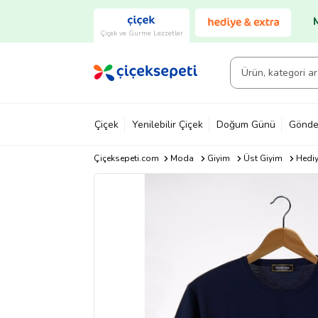
Çiçek ve Gurme Lezzetler
Çiçek
Yenilebilir Çiçek
Doğum Günü
Gönde
Çiçeksepeti.com
Moda
Giyim
Üst Giyim
Hediy