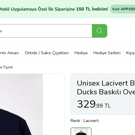
rim Amacı
Orkide / Saksı Çiçekleri
Hediye
Hediye Setleri
Kişi
e Tişört
Unisex Lacivert B
Ducks Baskılı Ove
22Y-3400762-6
329
,99 TL
Renk
: Lacivert