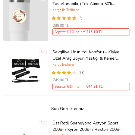
Tasarlanabilir (Tek Alımda 50'li
Gönderim Yapılmaktadır)
Kargo ile Teslimat
(3)
239
,00 TL
Sepette %10 İndirim
215
,10 TL
Sevgiliye Uzun Yol Konforu – Kişiye
Özel Araç Boyun Yastığı & Kemer
Pedi Hediye Seti
Kargo Bedava
(23)
749
,90 TL
Sepette %14 İndirim
644
,91 TL
Son Gezdikleriniz
Üst Rotil Ssangyong Actyon Sport
2008- / Kyron 2008- / Rexton 2008-