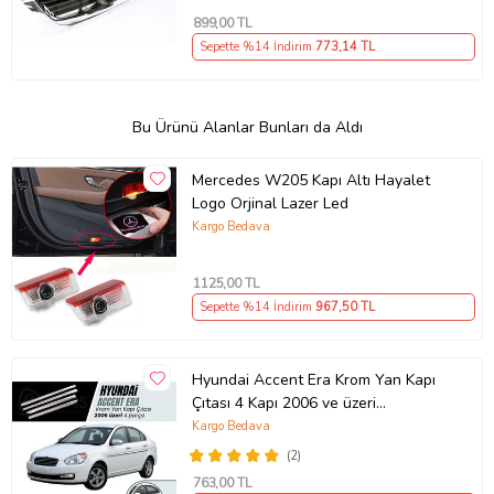
899
,00 TL
Sepette %14 İndirim
773
,14 TL
Bu Ürünü Alanlar Bunları da Aldı
Mercedes W205 Kapı Altı Hayalet
Logo Orjinal Lazer Led
Kargo Bedava
1125
,00 TL
Sepette %14 İndirim
967
,50 TL
Hyundai Accent Era Krom Yan Kapı
Çıtası 4 Kapı 2006 ve üzeri
Paslanmaz Çelik
Kargo Bedava
(2)
763
,00 TL