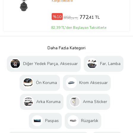
Kargo Bedava
%10
772
,41 TL
858
,24 TL
82,39 TL'den Başlayan Taksitlerle
Daha Fazla Kategori
Diğer Yedek Parça, Aksesuar
Far, Lamba
Ön Koruma
Krom Aksesuar
Arka Koruma
Arma Sticker
Paspas
Rüzgarlık