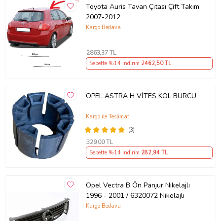
Toyota Auris Tavan Çıtası Çift Takım
2007-2012
Kargo Bedava
2863
,37 TL
Sepette %14 İndirim
2462
,50 TL
OPEL ASTRA H VİTES KOL BURCU
Kargo ile Teslimat
(3)
329
,00 TL
Sepette %14 İndirim
282
,94 TL
Opel Vectra B Ön Panjur Nikelajlı
1996 - 2001 / 6320072 Nikelajlı
Kargo Bedava