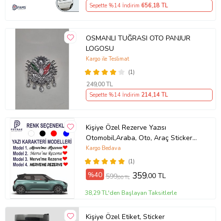
Sepette %14 İndirim
656
,18 TL
OSMANLI TUĞRASI OTO PANJUR
LOGOSU
Kargo ile Teslimat
(1)
249
,00 TL
Sepette %14 İndirim
214
,14 TL
Kişiye Özel Rezerve Yazısı
Otomobil,Araba, Oto, Araç Sticker
(Parlak Beyaz)
Kargo Bedava
(1)
%40
359
,00 TL
599
,00 TL
38,29 TL'den Başlayan Taksitlerle
Kişiye Özel Etiket, Sticker