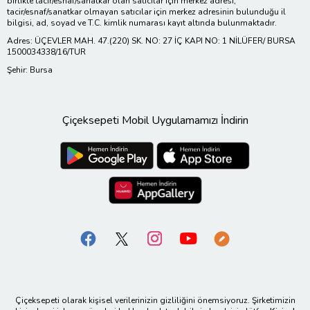
birlikte tacir/esnaf/sanatkar olan satıcılar için merkez adresi;
tacir/esnaf/sanatkar olmayan satıcılar için merkez adresinin bulunduğu il
bilgisi, ad, soyad ve T.C. kimlik numarası kayıt altında bulunmaktadır.
Adres: ÜÇEVLER MAH. 47.(220) SK. NO: 27 İÇ KAPI NO: 1 NİLÜFER/ BURSA
1500034338/16/TUR
Şehir: Bursa
Çiçeksepeti Mobil Uygulamamızı İndirin
Çiçeksepeti olarak kişisel verilerinizin gizliliğini önemsiyoruz. Şirketimizin