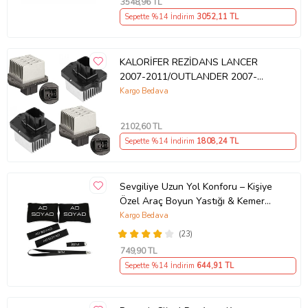
3548
,96 TL
Sepette %14 İndirim
3052
,11 TL
KALORİFER REZİDANS LANCER
2007-2011/OUTLANDER 2007-
2011/
Kargo Bedava
2102
,60 TL
Sepette %14 İndirim
1808
,24 TL
Sevgiliye Uzun Yol Konforu – Kişiye
Özel Araç Boyun Yastığı & Kemer
Pedi Hediye Seti
Kargo Bedava
(23)
749
,90 TL
Sepette %14 İndirim
644
,91 TL