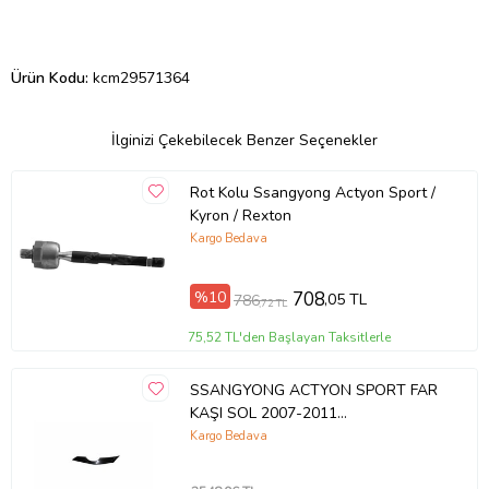
Ürün Kodu:
kcm29571364
İlginizi Çekebilecek Benzer Seçenekler
Rot Kolu Ssangyong Actyon Sport /
Kyron / Rexton
Kargo Bedava
%10
708
,05 TL
786
,72 TL
75,52 TL'den Başlayan Taksitlerle
SSANGYONG ACTYON SPORT FAR
KAŞI SOL 2007-2011
787403100LAK
Kargo Bedava