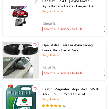
Renault Clio 4 Dış Ayna Kovanı -
Ayna Katlanır Destek Parçası 1 Adet
490307706 M3625
Kargo ile Teslimat
259
,90 TL
Sepette %14 İndirim
223
,51 TL
Opel Astra J Yarasa Ayna Kapağı
Piano Black Parlak Siyah
Kargo Bedava
781
,25 TL
Sepette %17 İndirim
648
,44 TL
Castrol Magnatec Stop-Start 5W-30
A5 7 lt Motor Yağı Ü.T 2024
Kargo Bedava
(2)