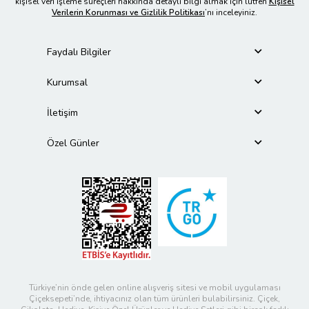
kişisel veri işleme süreçleri hakkında detaylı bilgi almak için lütfen
Kişisel
Verilerin Korunması ve Gizlilik Politikası
’nı inceleyiniz.
Faydalı Bilgiler
Kurumsal
İletişim
Özel Günler
Türkiye’nin önde gelen online alışveriş sitesi ve mobil uygulaması
Çiçeksepeti’nde, ihtiyacınız olan tüm ürünleri bulabilirsiniz. Çiçek,