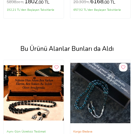
1802
6168
5898
20.309
,00 TL
,00 TL
,00 TL
TL
192,21 TL'den Başlayan Taksitlerle
657,92 TL'den Başlayan Taksitlerle
Bu Ürünü Alanlar Bunları da Aldı
Aynı Gün Ücretsiz Teslimat
Kargo Bedava