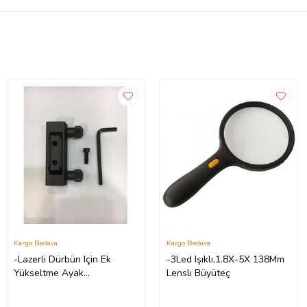
Kargo Bedava
Kargo Bedava
-Lazerli Dürbün Için Ek
-3Led Işıklı,1.8X-5X 138Mm
Yükseltme Ayak
Lenslı Büyüteç
11Mm/22Mm