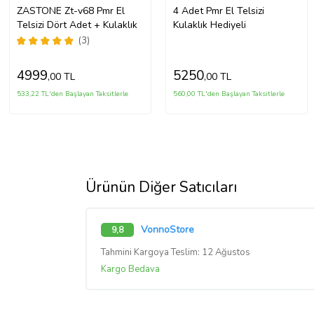
ZASTONE Zt-v68 Pmr El
4 Adet Pmr El Telsizi
Telsizi Dört Adet + Kulaklık
Kulaklık Hediyeli
(3)
4999
5250
,00 TL
,00 TL
533,22 TL'den Başlayan Taksitlerle
560,00 TL'den Başlayan Taksitlerle
Ürünün Diğer Satıcıları
VonnoStore
9,8
Tahmini Kargoya Teslim: 12 Ağustos
Kargo Bedava