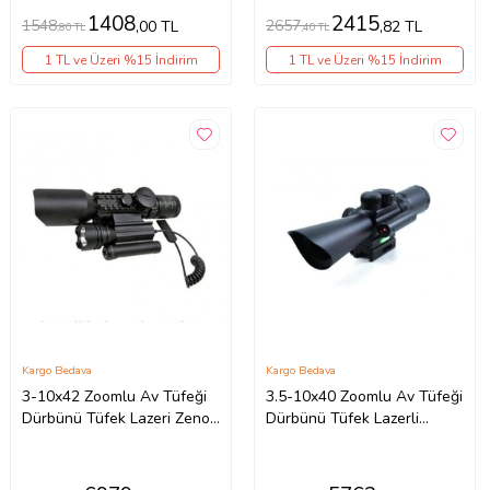
1408
2415
1548
2657
,00 TL
,82 TL
,80 TL
,40 TL
1 TL ve Üzeri %15 İndirim
1 TL ve Üzeri %15 İndirim
Kargo Bedava
Kargo Bedava
3-10x42 Zoomlu Av Tüfeği
3.5-10x40 Zoomlu Av Tüfeği
Dürbünü Tüfek Lazeri Zenon
Dürbünü Tüfek Lazerli
Fenerli M9
Dürbün