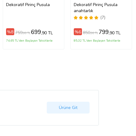
Dekoratif Pirinç Pusula
Dekoratif Pirinç Pusula
anahtarlık
(7)
699
799
%8
%6
759
850
,90 TL
,90 TL
,00 TL
,00 TL
74,65 TL'den Başlayan Taksitlerle
85,32 TL'den Başlayan Taksitlerle
Ürüne Git