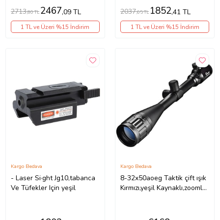
2467
1852
2713
2037
,09 TL
,41 TL
,80 TL
,65 TL
1 TL ve Üzeri %15 İndirim
1 TL ve Üzeri %15 İndirim
Kargo Bedava
Kargo Bedava
- Laser Si·ght Jg10,tabanca
8-32x50aoeg Taktik çift ışık
Ve Tüfekler Için yeşil
Kırmızı,yeşil Kaynaklı,zoomlu
Avcılık Nışan,tüfek Dürbün