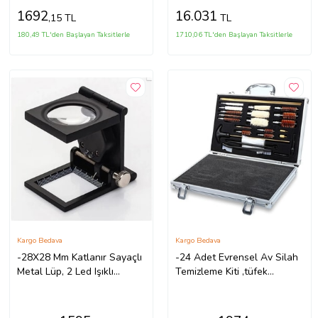
1692
16.031
,15 TL
TL
180,49 TL'den Başlayan Taksitlerle
1710,06 TL'den Başlayan Taksitlerle
Kargo Bedava
Kargo Bedava
-28X28 Mm Katlanır Sayaçlı
-24 Adet Evrensel Av Silah
Metal Lüp, 2 Led Işıklı
Temizleme Kiti ,tüfek
Büyüteç Tekstil Th9005A
Tabanca Temizleme Seti