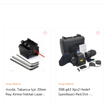
Kargo Bedava
Kargo Bedava
Avcılık, Tabanca İçin 20mm
558-g43 Xps2 Hedef
Ray, Kırmızı Noktalı Lazer
İşaretleyici Red Dot -
L2030
Holografik Nişangâh, 5x
Büyütmeli Set-siyah