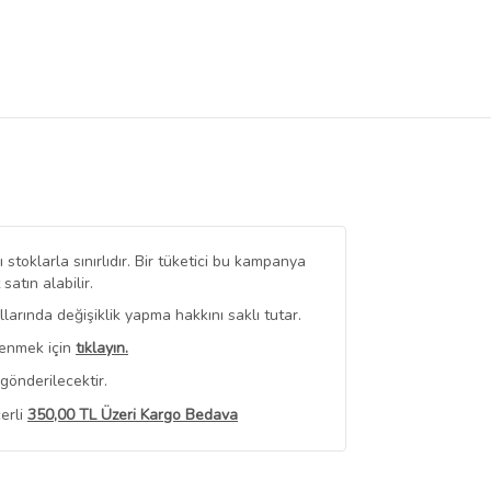
stoklarla sınırlıdır. Bir tüketici bu kampanya
tın alabilir.
arında değişiklik yapma hakkını saklı tutar.
renmek için
tıklayın.
gönderilecektir.
erli
350,00 TL Üzeri Kargo Bedava
 Görüntüle
iyat bilgileri, satıcı tarafından