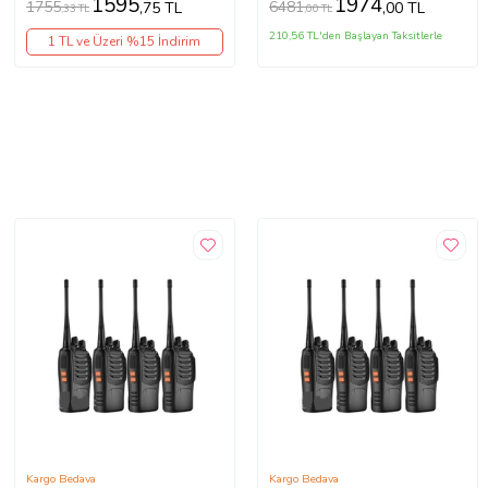
1595
1974
1755
6481
,75 TL
,00 TL
,33 TL
,00 TL
210,56 TL'den Başlayan Taksitlerle
1 TL ve Üzeri %15 İndirim
Kargo Bedava
Kargo Bedava