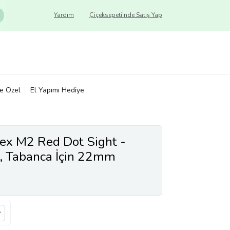
Yardım
Çiçeksepeti'nde Satış Yap
ye Özel
El Yapımı Hediye
lex M2 Red Dot Sight -
k, Tabanca İçin 22mm
r