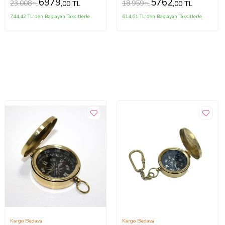
6979
5762
23.008
18.959
,00 TL
,00 TL
TL
TL
744,42 TL'den Başlayan Taksitlerle
614,61 TL'den Başlayan Taksitlerle
Kargo Bedava
Kargo Bedava