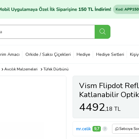
rim Amacı
Orkide / Saksı Çiçekleri
Hediye
Hediye Setleri
Kişi
Avcılık Malzemeleri
Tüfek Dürbünü
Vism Flipdot Ref
Katlanabilir Opti
Reflex Nişangâh
4492
,18 TL
mr.celik
9,7
Satıcıya So