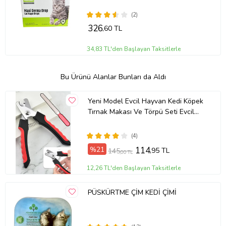
(2)
326
,60 TL
34,83 TL'den Başlayan Taksitlerle
Bu Ürünü Alanlar Bunları da Aldı
Yeni Model Evcil Hayvan Kedi Köpek
Tırnak Makası Ve Törpü Seti Evcil
Hayvan Tırnak Bakımı Set 1450
(4)
%21
114
,95 TL
145
,00 TL
12,26 TL'den Başlayan Taksitlerle
PÜSKÜRTME ÇİM KEDİ ÇİMİ