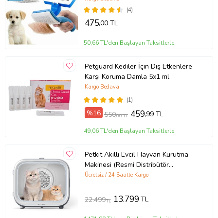
(4)
475
,00 TL
50,66 TL'den Başlayan Taksitlerle
Petguard Kediler İçin Dış Etkenlere
Karşı Koruma Damla 5x1 ml
Kargo Bedava
(1)
%16
459
,99 TL
550
,00 TL
49,06 TL'den Başlayan Taksitlerle
Petkit Akıllı Evcil Hayvan Kurutma
Makinesi (Resmi Distribütör
Garantili)
Ücretsiz / 24 Saatte Kargo
13.799
TL
22.499
TL