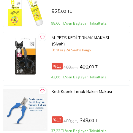
925
,00 TL
98,66 TL'den Başlayan Taksitlerle
M-PETS KEDİ TIRNAK MAKASI
(Siyah)
Ücretsiz / 24 Saatte Kargo
%13
400
,00 TL
460
,00 TL
42,66 TL'den Başlayan Taksitlerle
Kedi Köpek Tırnak Bakım Makası
%13
349
,00 TL
400
,00 TL
37,22 TL'den Başlayan Taksitlerle