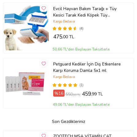
Evcil Hayvan Bakım Tarağı + Tüy
Kesici Tarak Kedi Köpek Tüy
Toparlayıcı Tüy Alı
Kargo Bedava
(4)
475
,00 TL
50,66 TL'den Başlayan Taksitlerle
Petguard Kediler İçin Dış Etkenlere
Karşı Koruma Damla 5x1 ml
Kargo Bedava
(1)
%16
459
,99 TL
550
,00 TL
49,06 TL'den Başlayan Taksitlerle
Son Gezdikleriniz
ZOOTECH MSA VİTAMİN CAT