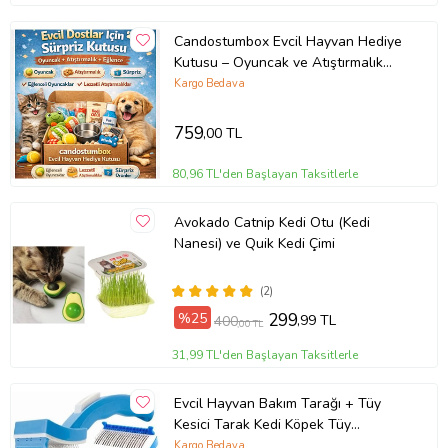
Candostumbox Evcil Hayvan Hediye
Kutusu – Oyuncak ve Atıştırmalık
Sürpriz Pet Box
Kargo Bedava
759
,00 TL
80,96 TL'den Başlayan Taksitlerle
Avokado Catnip Kedi Otu (Kedi
Nanesi) ve Quik Kedi Çimi
(2)
%25
299
,99 TL
400
,00 TL
31,99 TL'den Başlayan Taksitlerle
Evcil Hayvan Bakım Tarağı + Tüy
Kesici Tarak Kedi Köpek Tüy
Toparlayıcı Tüy Alı
Kargo Bedava