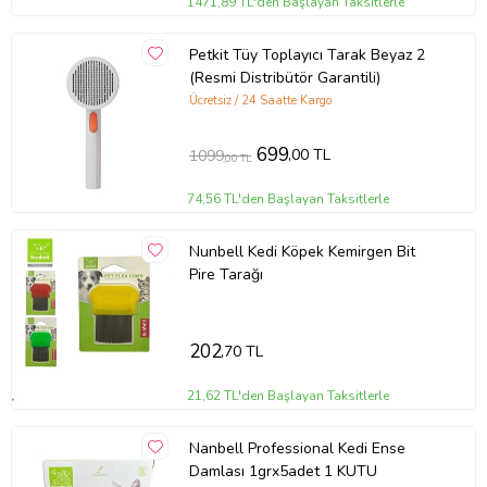
1471,89 TL'den Başlayan Taksitlerle
Petkit Tüy Toplayıcı Tarak Beyaz 2
(Resmi Distribütör Garantili)
Ücretsiz / 24 Saatte Kargo
699
,00 TL
1099
,00 TL
74,56 TL'den Başlayan Taksitlerle
Nunbell Kedi Köpek Kemirgen Bit
Pire Tarağı
202
,70 TL
21,62 TL'den Başlayan Taksitlerle
Nanbell Professional Kedi Ense
Damlası 1grx5adet 1 KUTU