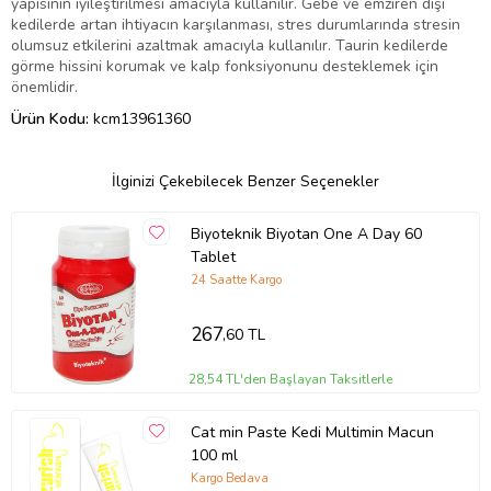
yapısının iyileştirilmesi amacıyla kullanılır. Gebe ve emziren dişi
kedilerde artan ihtiyacın karşılanması, stres durumlarında stresin
olumsuz etkilerini azaltmak amacıyla kullanılır. Taurin kedilerde
görme hissini korumak ve kalp fonksiyonunu desteklemek için
önemlidir.
Ürün Kodu:
kcm13961360
İlginizi Çekebilecek Benzer Seçenekler
Biyoteknik Biyotan One A Day 60
Tablet
24 Saatte Kargo
267
,60 TL
28,54 TL'den Başlayan Taksitlerle
Cat min Paste Kedi Multimin Macun
100 ml
Kargo Bedava