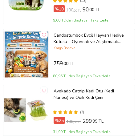
(13)
%10
90
,00 TL
100
,00 TL
9,60 TL'den Başlayan Taksitlerle
Candostumbox Evcil Hayvan Hediye
Kutusu – Oyuncak ve Atıştırmalık
Sürpriz Pet Box
Kargo Bedava
759
,00 TL
80,96 TL'den Başlayan Taksitlerle
Avokado Catnip Kedi Otu (Kedi
Nanesi) ve Quik Kedi Çimi
(2)
%25
299
,99 TL
400
,00 TL
31,99 TL'den Başlayan Taksitlerle