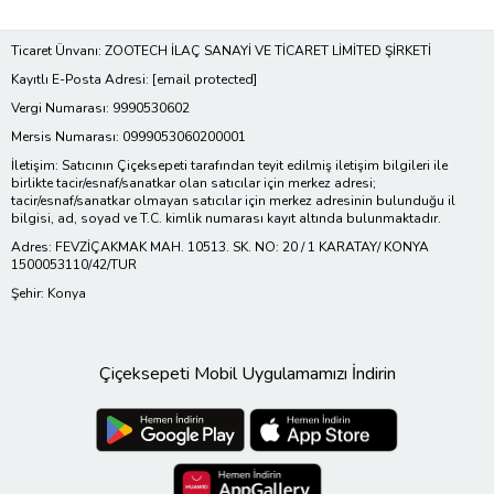
Ticaret Ünvanı: ZOOTECH İLAÇ SANAYİ VE TİCARET LİMİTED ŞİRKETİ
Kayıtlı E-Posta Adresi:
[email protected]
Vergi Numarası: 9990530602
Mersis Numarası: 0999053060200001
İletişim: Satıcının Çiçeksepeti tarafından teyit edilmiş iletişim bilgileri ile
birlikte tacir/esnaf/sanatkar olan satıcılar için merkez adresi;
tacir/esnaf/sanatkar olmayan satıcılar için merkez adresinin bulunduğu il
bilgisi, ad, soyad ve T.C. kimlik numarası kayıt altında bulunmaktadır.
Adres: FEVZİÇAKMAK MAH. 10513. SK. NO: 20 / 1 KARATAY/ KONYA
1500053110/42/TUR
Şehir: Konya
Çiçeksepeti Mobil Uygulamamızı İndirin