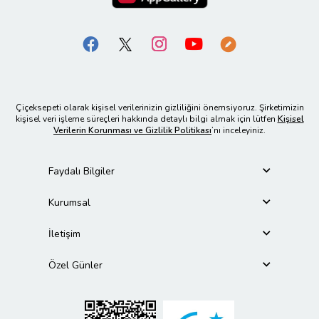
Çiçeksepeti olarak kişisel verilerinizin gizliliğini önemsiyoruz. Şirketimizin
kişisel veri işleme süreçleri hakkında detaylı bilgi almak için lütfen
Kişisel
Verilerin Korunması ve Gizlilik Politikası
’nı inceleyiniz.
Faydalı Bilgiler
Kurumsal
İletişim
Özel Günler