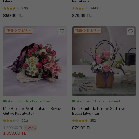
Lilyum
Papatyalar
(240)
(2449)
859,99 TL
879,99 TL
TREND TASARIM
TREND TASARIM
Aynı Gün Ücretsiz Teslimat
Aynı Gün Ücretsiz Teslimat
Mor Bukette Pembe Lilyum, Beyaz
Kraft Çantada Pembe Güller ve
Gül ve Papatyalar
Beyaz Lilyumlar
(651)
(352)
879,99 TL
1.299,00 TL
%15
1.099,00 TL