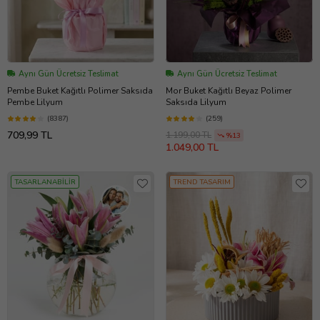
Aynı Gün Ücretsiz Teslimat
Aynı Gün Ücretsiz Teslimat
Pembe Buket Kağıtlı Polimer Saksıda
Mor Buket Kağıtlı Beyaz Polimer
Pembe Lilyum
Saksıda Lilyum
(8387)
(259)
709,99 TL
1.199,00 TL
%13
1.049,00 TL
TASARLANABİLİR
TREND TASARIM