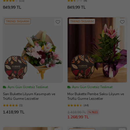
(11)
(6)
849,99 TL
849,99 TL
TREND TASARIM
TREND TASARIM
Aynı Gün Ücretsiz Teslimat
Aynı Gün Ücretsiz Teslimat
Sarı Bukette Lilyum Kasımpatı ve
Mor Bukette Pembe Saksı Lilyum ve
Trüflü Gurme Lezzetler
Trüflü Gurme Lezzetler
(1)
(44)
1.418,99 TL
1.418,99 TL
%11
1.268,99 TL