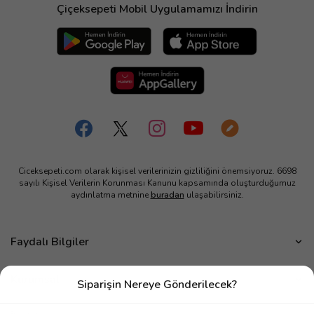
Çiçeksepeti Mobil Uygulamamızı İndirin
Ciceksepeti.com olarak kişisel verilerinizin gizliliğini önemsiyoruz. 6698
sayılı Kişisel Verilerin Korunması Kanunu kapsamında oluşturduğumuz
aydınlatma metnine
buradan
ulaşabilirsiniz.
Faydalı Bilgiler
Çiçek Bakımı
Kurumsal
Siparişin Nereye Gönderilecek?
Çiçek Eşliğinde Notlar
Hakkımızda