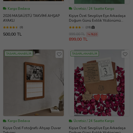
Kargo Bedava
Ücretsiz / 24 Saatte Kargo
2026 MASAÜSTÜ TAKVİMİ AHŞAP
Kişiye Özel Sevgiliye Eşe Arkadaşa
AYAKLI
Doğum Günü Evlilik Yıldönümü
Hediye Takvim Yaprağı Fotoğraf
(8)
(28)
Kafes Çerçeveli
500,00 TL
999,00 TL
%10
899,00 TL
TASARLANABİLİR
TASARLANABİLİR
Kargo Bedava
Ücretsiz / 24 Saatte Kargo
Kişiye Özel Fotoğraflı Ahşap Duvar
Kişiye Özel Sevgiliye Eşe Arkadaşa
Takvimi
Doğum Günü Evlilik Yıldönümü