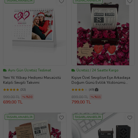
TASARLANABİLİR
TASARLANABİLİR
Aynı Gün Ücretsiz Teslimat
Ücretsiz / 24 Saatte Kargo
Yeni Yıl Yılbaşı Hediyesi Masaüstü
Kişiye Özel Sevgiliye Eşe Arkadaşa
Kalpli Sevgili Takvimi
Doğum Günü Evlilik Yıldönümü
Hediye Takvim Yaprağı SANDIKLI
(32)
(49)
999,00 TL
899,00 TL
%30
%11
699,00 TL
799,00 TL
TASARLANABİLİR
TASARLANABİLİR