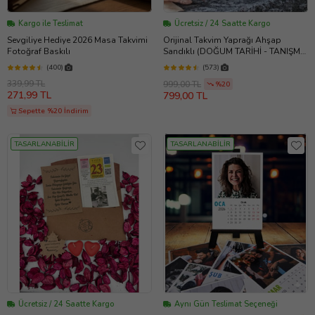
Kargo ile Teslimat
Ücretsiz / 24 Saatte Kargo
Sevgiliye Hediye 2026 Masa Takvimi
Orijinal Takvim Yaprağı Ahşap
Fotoğraf Baskılı
Sandıklı (DOĞUM TARİHİ - TANIŞMA
TARİHİ- EVLİLİK TARİHİ İÇİN
(400)
(573)
UNUTULMAZ HEDİYE )
339,99 TL
999,00 TL
%20
271,99 TL
799,00 TL
Sepette %20 İndirim
TASARLANABİLİR
TASARLANABİLİR
Ücretsiz / 24 Saatte Kargo
Aynı Gün Teslimat Seçeneği