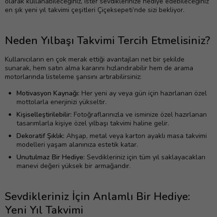
olarak kullanabileceğiniz, ister sevdiklerinize hediye edebileceğiniz
en şık yeni yıl takvimi çeşitleri Çiçeksepeti’nde sizi bekliyor.
Neden Yılbaşı Takvimi Tercih Etmelisiniz?
Kullanıcıların en çok merak ettiği avantajları net bir şekilde
sunarak, hem satın alma kararını hızlandırabilir hem de arama
motorlarında listeleme şansını artırabilirsiniz:
Motivasyon Kaynağı:
Her yeni ay veya gün için hazırlanan özel
mottolarla enerjinizi yükseltir.
Kişiselleştirilebilir:
Fotoğraflarınızla ve isminize özel hazırlanan
tasarımlarla kişiye özel yılbaşı takvimi haline gelir.
Dekoratif Şıklık:
Ahşap, metal veya karton ayaklı masa takvimi
modelleri yaşam alanınıza estetik katar.
Unutulmaz Bir Hediye:
Sevdikleriniz için tüm yıl saklayacakları
manevi değeri yüksek bir armağandır.
Sevdikleriniz İçin Anlamlı Bir Hediye:
Yeni Yıl Takvimi