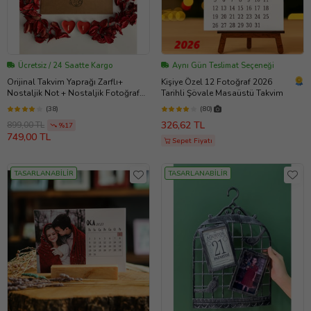
Ücretsiz / 24 Saatte Kargo
Aynı Gün Teslimat Seçeneği
Orijinal Takvim Yaprağı Zarflı+
Kişiye Özel 12 Fotoğraf 2026
Nostaljik Not + Nostaljik Fotoğraf
Tarihli Şövale Masaüstü Takvim
ile birlikte UNUTULMAYACAK BİR
(38)
(80)
HEDİYE . (Doğum günü-Tanışma-
326,62 TL
899,00 TL
Yıldönümü Tarihleri)
%17
749,00 TL
Sepet Fiyatı
TASARLANABİLİR
TASARLANABİLİR