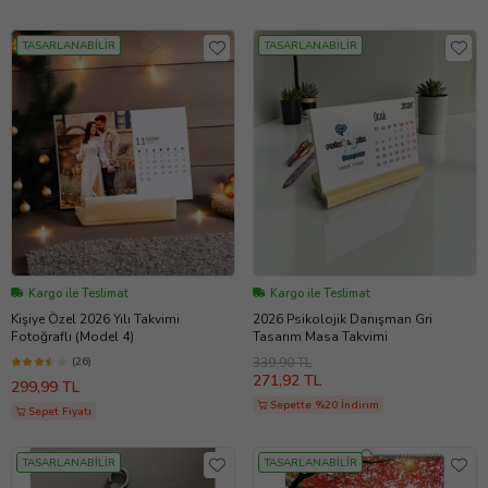
TASARLANABİLİR
TASARLANABİLİR
Kargo ile Teslimat
Kargo ile Teslimat
Kişiye Özel 2026 Yılı Takvimi
2026 Psikolojik Danışman Gri
Fotoğraflı (Model 4)
Tasarım Masa Takvimi
(26)
339,90 TL
271,92 TL
299,99 TL
Sepette %20 İndirim
Sepet Fiyatı
TASARLANABİLİR
TASARLANABİLİR