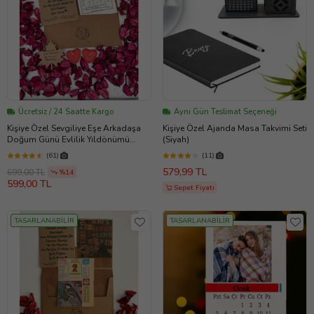
Ücretsiz / 24 Saatte Kargo
Aynı Gün Teslimat Seçeneği
Kişiye Özel Sevgiliye Eşe Arkadaşa
Kişiye Özel Ajanda Masa Takvimi Seti
Doğum Günü Evlilik Yıldönümü
(Siyah)
Hediye Takvim Yaprağı NOSTALJİK
(61)
(11)
ZARFLI
579,99 TL
699,00 TL
%14
599,00 TL
Sepet Fiyatı
TASARLANABİLİR
TASARLANABİLİR