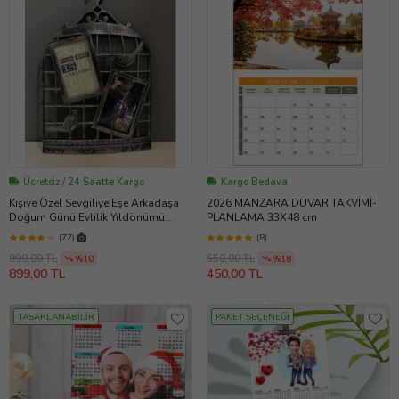
Ücretsiz / 24 Saatte Kargo
Kargo Bedava
Kişiye Özel Sevgiliye Eşe Arkadaşa
2026 MANZARA DUVAR TAKVİMİ-
Doğum Günü Evlilik Yıldönümü
PLANLAMA 33X48 cm
Hediye Takvim Yaprağı Fotoğraf
(77)
(8)
Kafes Çerçeveli
999,00 TL
550,00 TL
%10
%18
899,00 TL
450,00 TL
TASARLANABİLİR
PAKET SEÇENEĞİ