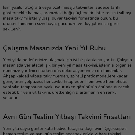
İsim yazılı, fotoğraflı veya özel mesajlı takvimler; sadece tarihi
göstermekle kalmaz, aranızdaki bağı güçlendirir. İster resimli yılbaşı
masa takvimi ister yılbaşı duvar takvimi formatında olsun, bu
ürünler tamamen sizin hayal gücünüze ve duygularınıza göre
şekillenir.
Çalışma Masanızda Yeni Yıl Ruhu
Yeni yılda hedeflerinize ulaşmak için iyi bir planlama şarttır. Çalışma
masanızda yer alacak şık bir yeni yıl masa takvimi, işlerinizi organize
etmenize yardımcı olurken ofis dekorasyonunuzu da tamamlar.
Ahşap kaideli yılbaşı takvimlerden, spiralli pratik modellere kadar
geniş ürün yelpazesi, her zevke hitap eder. Hem evde hem ofiste,
yeni yılın temposuna ayak uydururken gözünüzün önünde duracak
estetik bir yeni yıl takvim, üretkenliğinizi artırmanın en renkli
yoludur.
Aynı Gün Teslim Yılbaşı Takvimi Fırsatları
Yeni yıla sayılı günler kala hediye telaşına düşmeyin! Çiçeksepeti,
hemen teslim ve aynı gün teslim seçenekleriyle
yılbaşı
takvimi