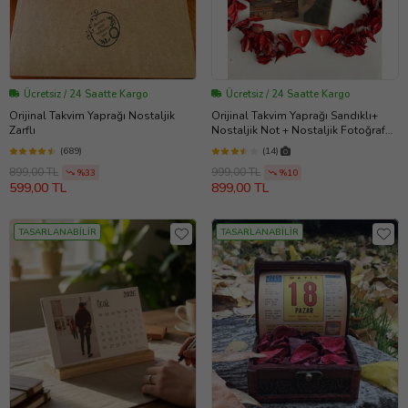
Ücretsiz / 24 Saatte Kargo
Ücretsiz / 24 Saatte Kargo
Orijinal Takvim Yaprağı Nostaljik
Orijinal Takvim Yaprağı Sandıklı+
Zarflı
Nostaljik Not + Nostaljik Fotoğraf
ile birlikte UNUTULMAYACAK BİR
(689)
(14)
HEDİYE
899,00 TL
999,00 TL
%33
%10
599,00 TL
899,00 TL
TASARLANABİLİR
TASARLANABİLİR