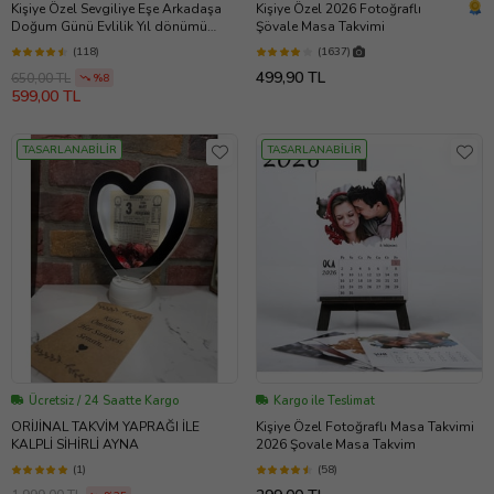
Kişiye Özel Sevgiliye Eşe Arkadaşa
Kişiye Özel 2026 Fotoğraflı
Doğum Günü Evlilik Yıl dönümü
Şövale Masa Takvimi
Fotoğraflı Hediye Takvim Yaprağı
(118)
(1637)
NOSTALJİK ZARFLI
499,90 TL
650,00 TL
%8
599,00 TL
TASARLANABİLİR
TASARLANABİLİR
Ücretsiz / 24 Saatte Kargo
Kargo ile Teslimat
ORİJİNAL TAKVİM YAPRAĞI İLE
Kişiye Özel Fotoğraflı Masa Takvimi
KALPLİ SİHİRLİ AYNA
2026 Şovale Masa Takvim
(1)
(58)