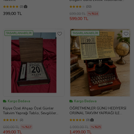
Hediye Takvim Yaprağı NOSTALJİK
(2)
(32)
ZARFLI
399,00 TL
699,00 TL
%14
599,00 TL
TASARLANABİLİR
TASARLANABİLİR
Kargo Bedava
Kargo Bedava
Kişiye Özel Ahşap Özel Günler
ÖĞRETMENLER GÜNÜ HEDİYERSİ
Takvim Yaprağı Tablo, Sevgililer
ORJİNAL TAKVİM YAPRAĞI İLE
Günü Hediyesi ( Özel Ahşap
NOSTALJİK DAKTİLO MÜZİK KUTUSU
(2)
(3)
Kutusunda)
600,00 TL
1.999,00 TL
%17
%25
499,00 TL
1.499,00 TL