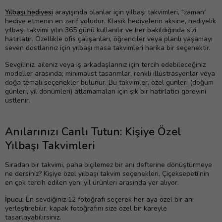
Yılbaşı hediyesi
arayışında olanlar için yılbaşı takvimleri, "zaman"
hediye etmenin en zarif yoludur. Klasik hediyelerin aksine, hediyelik
yılbaşı takvimi yılın 365 günü kullanılır ve her bakıldığında sizi
hatırlatır. Özellikle ofis çalışanları, öğrenciler veya planlı yaşamayı
seven dostlarınız için yılbaşı masa takvimleri harika bir seçenektir.
Sevgiliniz, aileniz veya iş arkadaşlarınız için tercih edebileceğiniz
modeller arasında; minimalist tasarımlar, renkli illüstrasyonlar veya
doğa temalı seçenekler bulunur. Bu takvimler, özel günleri (doğum
günleri, yıl dönümleri) atlamamaları için şık bir hatırlatıcı görevini
üstlenir.
Anılarınızı Canlı Tutun: Kişiye Özel
Yılbaşı Takvimleri
Sıradan bir takvimi, paha biçilemez bir anı defterine dönüştürmeye
ne dersiniz? Kişiye özel yılbaşı takvim seçenekleri, Çiçeksepeti’nin
en çok tercih edilen yeni yıl ürünleri arasında yer alıyor.
İpucu:
En sevdiğiniz 12 fotoğrafı seçerek her aya özel bir anı
yerleştirebilir, kapak fotoğrafını size özel bir kareyle
tasarlayabilirsiniz.