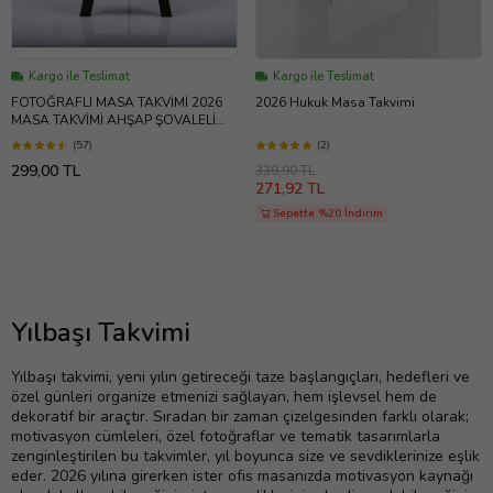
Kargo ile Teslimat
Kargo ile Teslimat
FOTOĞRAFLI MASA TAKVİMİ 2026
2026 Hukuk Masa Takvimi
MASA TAKVİMİ AHŞAP ŞOVALELİ
MASA TAKVİMİ
(57)
(2)
299,00 TL
339,90 TL
271,92 TL
Sepette %20 İndirim
Yılbaşı Takvimi
Yılbaşı takvimi, yeni yılın getireceği taze başlangıçları, hedefleri ve
özel günleri organize etmenizi sağlayan, hem işlevsel hem de
dekoratif bir araçtır. Sıradan bir zaman çizelgesinden farklı olarak;
motivasyon cümleleri, özel fotoğraflar ve tematik tasarımlarla
zenginleştirilen bu takvimler, yıl boyunca size ve sevdiklerinize eşlik
eder. 2026 yılına girerken ister ofis masanızda motivasyon kaynağı